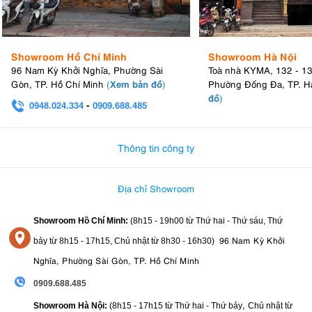
Showroom Hồ Chí Minh
Showroom Hà Nội
96 Nam Kỳ Khởi Nghĩa, Phường Sài
Toà nhà KYMA, 132 - 1
Xem bản đồ
Gòn, TP. Hồ Chí Minh
(
)
Phường Đống Đa, TP. H
đồ
)
0948.024.334
-
0909.688.485
Các nút bấm được phân bổ trực quan, thao tác linh hoạt trong khi
0982.580.303
-
0938
sử dụng. Nó giúp người dùng dễ dàng thực hiện các tác vụ, điều
chỉnh các thiết lập mà không gặp khó khăn khi quay, chụp.
Thông tin công ty
Bố Cục Nút Bấm Trực Quan, Thao Tác Linh Hoạt
Địa chỉ Showroom
Các nút bấm trên
Sony A6700
được bố trí một cách trực
quan, mang lại trải nghiệm thao tác linh hoạt trong quá trình
Showroom Hồ Chí Minh:
(8h15 - 19h00 từ
Thứ hai - Thứ sáu, Thứ
sử dụng. Người dùng có thể dễ dàng thực hiện các tác vụ và
96 Nam Kỳ Khởi
bảy từ
8h15 - 17h15,
Chủ nhật từ 8
h30 - 16h30
)
điều chỉnh các thiết lập mà không gặp bất kỳ khó khăn nào
Nghĩa, Phường Sài Gòn, TP. Hồ Chí Minh
khi
quay phim
hay
chụp ảnh
.
0909.688.485
Kính Ngắm Điện Tử
Hiệu Suất Cao
,
Showroom Hà Nội:
(8h15 - 17h15 từ Thứ hai - Thứ bảy
Chủ nhật từ