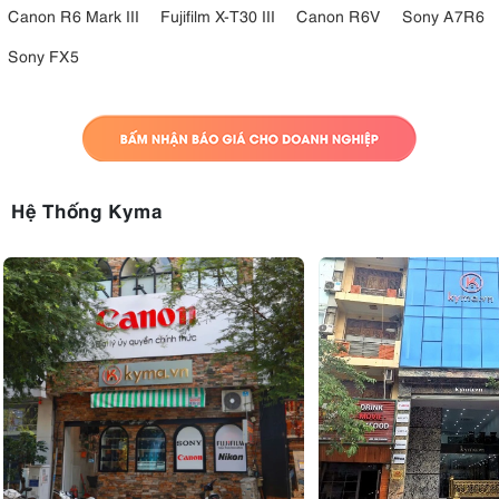
Canon R6 Mark III
Fujifilm X-T30 III
Canon R6V
Sony A7R6
Sony FX5
Hệ Thống Kyma
Màn hình của Sony A6700 có kích thước 3 inch và được thiết kế
xoay lật tự do, với độ phân giải 1,03 triệu điểm ảnh.