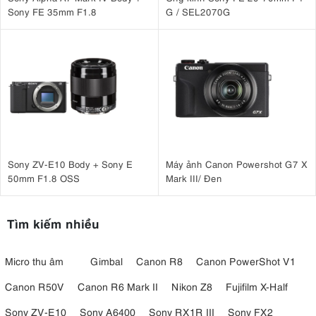
Sony FE 35mm F1.8
G / SEL2070G
Sony ZV-E10 Body + Sony E
Máy ảnh Canon Powershot G7 X
50mm F1.8 OSS
Mark III/ Đen
Tìm kiếm nhiều
Micro thu âm
Gimbal
Canon R8
Canon PowerShot V1
Với thiết kế tay cầm mới chắc chắn, linh hoạt giúp tăng khả năng xử
Canon R50V
Canon R6 Mark II
Nikon Z8
Fujifilm X-Half
lý và ổn định cho người dùng. A6700 rất phù hợp với những nhiếp
ảnh gia theo đuổi thể loại chụp ảnh street.
Sony ZV-E10
Sony A6400
Sony RX1R III
Sony FX2