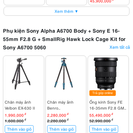
45,900,000
Xem thêm ▼
Phụ kiện Sony Alpha A6700 Body + Sony E 16-
55mm F2.8 G + SmallRig Hawk Lock Cage Kit for
Sony A6700 5060
Xem tất cả
Trả góp online
Chân máy ảnh
Chân máy ảnh
Ống kính Sony FE
Velbon EX-630 II
Benro
16-35mm F2.8 GM
TSSL08AN00P
II / SEL1635GM2
1,990,000
đ
2,280,000
đ
55,490,000
đ
1,600,000
đ
2,280,000
đ
52,990,000
đ
Thêm vào giỏ
Thêm vào giỏ
Thêm vào giỏ