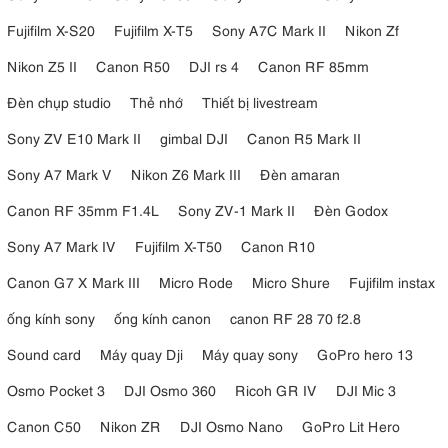
Fujifilm X-S20
Fujifilm X-T5
Sony A7C Mark II
Nikon Zf
Góc Nhìn Linh Động Với Màn Hình Cảm Ứng Xoay Lật
Nikon Z5 II
Canon R50
DJI rs 4
Canon RF 85mm
Điểm nổi bật của chiếc
máy ảnh mirrorless Sony
này chính
là
màn hình cảm ứng LCD xoay lật tự do
. Bạn có thể dễ
Đèn chụp studio
Thẻ nhớ
Thiết bị livestream
dàng điều chỉnh góc nhìn và vị trí theo ý muốn, xoay lên,
Sony ZV E10 Mark II
gimbal DJI
Canon R5 Mark II
xuống, trái, phải hoặc thậm chí lật ngược để
chụp selfie
một
cách thuận tiện.
Sony A7 Mark V
Nikon Z6 Mark III
Đèn amaran
Màn hình Sony A6700
có kích thước 3 inch,
cảm ứng
và
Canon RF 35mm F1.4L
Sony ZV-1 Mark II
Đèn Godox
xoay lật tự do
, với độ phân giải 1.03 triệu điểm ảnh.
Sony A7 Mark IV
Fujifilm X-T50
Canon R10
Canon G7 X Mark III
Micro Rode
Micro Shure
Fujifilm instax
ống kính sony
ống kính canon
canon RF 28 70 f2.8
Sound card
Máy quay Dji
Máy quay sony
GoPro hero 13
Osmo Pocket 3
DJI Osmo 360
Ricoh GR IV
DJI Mic 3
Canon C50
Nikon ZR
DJI Osmo Nano
GoPro Lit Hero