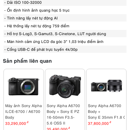
- Dải ISO 100-32000
- Ổn định hình ảnh quang học 5 trục
- Tính năng lấy nét tự động AI
- Hệ thống lấy nét tự động 759 điểm
- Hỗ trợ S-Log3, S-Gamut3, S-Cinetone, LUT người dùng
- Màn hình cảm ứng LCD đa góc 3" 1,03 triệu điểm ảnh
- Cổng USB-C để phát trực tuyến 4k/30p
Sản phẩm liên quan
Máy ảnh Sony Alpha
Sony Alpha A6700
Sony Alpha A6700
ILCE-6700 / A6700
Body + Sony E PZ
Body +
Body
16-50mm F3.5-
Sony E 35mm F1.8 OS
5.6 OSS II
33,290,000
đ
37,800,000
đ
35,490,000
đ