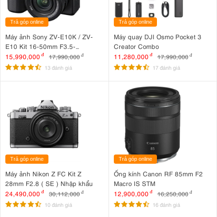
Trả góp online
Trả góp online
Máy ảnh Sony ZV-E10K / ZV-
Máy quay DJI Osmo Pocket 3
E10 Kit 16-50mm F3.5-
Creator Combo
5.6 OSS II
15,990,000
đ
11,280,000
đ
17,990,000
đ
17,990,000
đ
13 đánh giá
17 đánh giá
Ông trùm CROP gọi tên Sony A6700
Trả góp online
Trả góp online
Máy ảnh
Sony A6700
là chiếc máy ảnh cảm biến APS-C vừa được
Máy ảnh Nikon Z FC Kit Z
Ống kính Canon RF 85mm F2
ra mắt của nhà Sony. Mang trong mình nhiều công nghệ hiện đại,
28mm F2.8 ( SE ) Nhập khẩu
Macro IS STM
Sony
A6700
là sự tiếp nối hoàn hảo của dòng máy ảnh
Sony
24,490,000
đ
12,900,000
đ
30,112,000
đ
16,250,000
đ
Alpha
, mang đến sự kết hợp tuyệt vời giữa hiệu suất cao và tính
10 đánh giá
16 đánh giá
năng đa dạng.