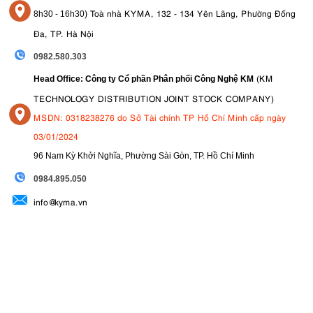
Kính ngắm điện tử XGA Tru-Finder OLED
với độ phân giải
)
Toà nhà KYMA, 132 - 134 Yên Lãng, Phường Đống
8
h30 - 16h30
2.36 triệu điểm ảnh cung cấp hình ảnh sáng, chất lượng cao
Đa, TP. Hà Nội
và độ phóng đại 1.07x. Nó cho phép người dùng theo dõi và
ghi lại những cảnh
thể thao
một cách chân thực. Tốc độ làm
0982.580.303
tươi 120 khung hình/giây của
kính ngắm
mang lại trải
(KM
Head Office: Công ty Cổ phần Phân phối Công Nghệ KM
nghiệm mượt mà hơn khi theo dõi các đối tượng chuyển
TECHNOLOGY DISTRIBUTION JOINT STOCK COMPANY)
động.
MSDN: 0318238276 do Sở Tài chính TP Hồ Chí Minh cấp ngày
03/01/2024
96 Nam Kỳ Khởi Nghĩa, Phường Sài Gòn, TP. Hồ Chí Minh
09
84.895.050
info@kyma.vn