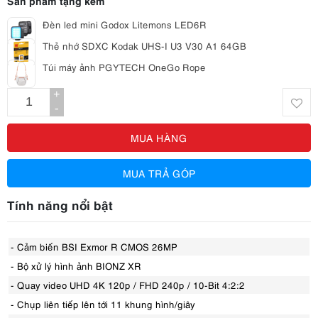
Đèn led mini Godox Litemons LED6R
Thẻ nhớ SDXC Kodak UHS-I U3 V30 A1 64GB
Túi máy ảnh PGYTECH OneGo Rope
+
-
MUA HÀNG
MUA TRẢ GÓP
Tính năng nổi bật
- Cảm biến BSI Exmor R CMOS 26MP
- Bộ xử lý hình ảnh BIONZ XR
- Quay video UHD 4K 120p / FHD 240p / 10-Bit 4:2:2
- Chụp liên tiếp lên tới 11 khung hình/giây