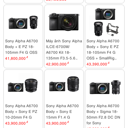
Sony Alpha A6700
Máy ảnh Sony Alpha
Sony Alpha A6700
Body + E PZ 18-
ILCE-6700M/
Body + Sony E PZ
105mm F4 G OSS
A6700 Kit 18-
18-105mm F4 G
135mm F3.5-5.6
OSS + SmallRig
41,800,000
đ
OSS
Hawk Lock Cage Kit
42,900,000
đ
43,390,000
đ
for Sony A6700
5060
Sony Alpha A6700
Sony Alpha A6700
Sony Alpha A6700
Body + Sony E PZ
Body + Sony E
Body + Sigma 18-
10-20mm F4 G
15mm F1.4 G
50mm F2.8 DC DN
for Sony
43,900,000
đ
43,900,000
đ
đ