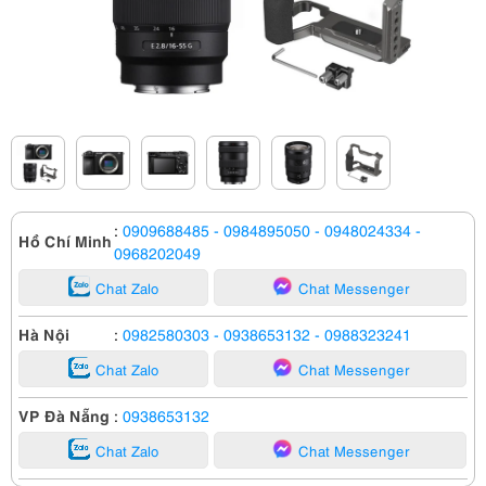
:
0909688485
- 0984895050
- 0948024334
-
Hồ Chí Minh
0968202049
Chat Zalo
Chat Messenger
Hà Nội
:
0982580303
- 0938653132
- 0988323241
Chat Zalo
Chat Messenger
VP Đà Nẵng
:
0938653132
Chat Zalo
Chat Messenger