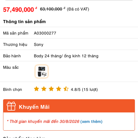
57,490,000
63,100,000
(Đã có VAT)
đ
đ
Thông tin sản phẩm
Mã sản phẩm
A03000277
Thương hiệu
Sony
Bảo hành
Body 24 tháng/ ống kính 12 tháng
Màu sắc
m
Bình chọn
4.8/5 (15 lượt)
Khuyến Mãi
(
xem thêm
)
* Thời gian khuyến mãi đến 30/8/2026
Sản phẩm tặng kèm