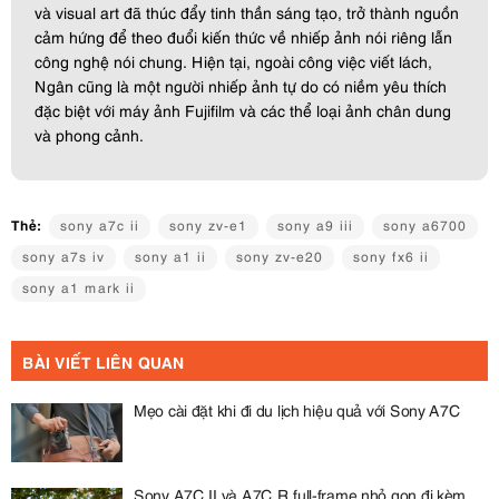
và visual art đã thúc đẩy tinh thần sáng tạo, trở thành nguồn
cảm hứng để theo đuổi kiến thức về nhiếp ảnh nói riêng lẫn
công nghệ nói chung. Hiện tại, ngoài công việc viết lách,
Ngân cũng là một người nhiếp ảnh tự do có niềm yêu thích
đặc biệt với máy ảnh Fujifilm và các thể loại ảnh chân dung
và phong cảnh.
Thẻ:
sony a7c ii
sony zv-e1
sony a9 iii
sony a6700
sony a7s iv
sony a1 ii
sony zv-e20
sony fx6 ii
sony a1 mark ii
BÀI VIẾT LIÊN QUAN
Mẹo cài đặt khi đi du lịch hiệu quả với Sony A7C
Sony A7C II và A7C R full-frame nhỏ gọn đi kèm