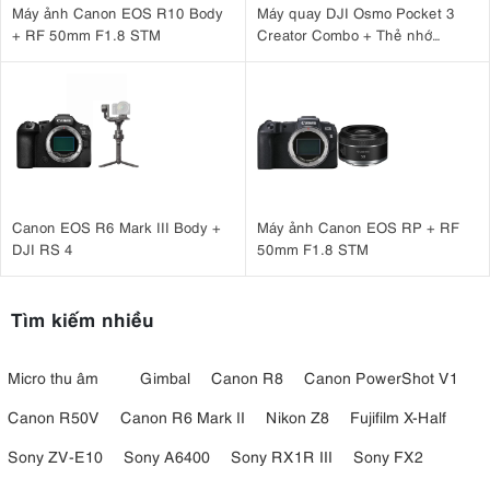
Máy ảnh Canon EOS R10 Body
Máy quay DJI Osmo Pocket 3
+ RF 50mm F1.8 STM
Creator Combo + Thẻ nhớ
MicroSDXC Sandisk Extreme
Pro 128GB 200MB/90MB/s
Canon EOS R6 Mark III Body +
Máy ảnh Canon EOS RP + RF
DJI RS 4
50mm F1.8 STM
Tìm kiếm nhiều
Micro thu âm
Gimbal
Canon R8
Canon PowerShot V1
Canon R50V
Canon R6 Mark II
Nikon Z8
Fujifilm X-Half
Sony ZV-E10
Sony A6400
Sony RX1R III
Sony FX2