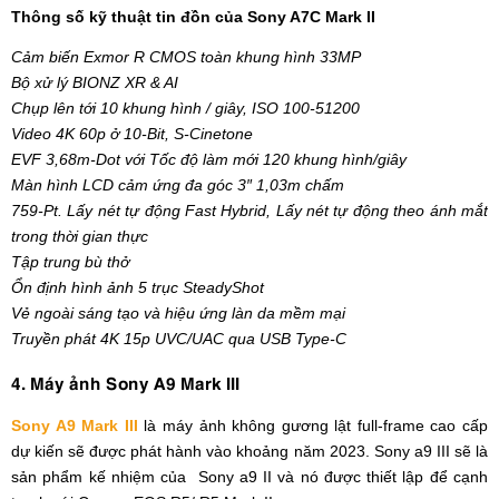
Thông số kỹ thuật tin đồn của Sony A7C Mark II
Cảm biến Exmor R CMOS toàn khung hình 33MP
Bộ xử lý BIONZ XR & AI
Chụp lên tới 10 khung hình / giây, ISO 100-51200
Video 4K 60p ở 10-Bit, S-Cinetone
EVF 3,68m-Dot với Tốc độ làm mới 120 khung hình/giây
Màn hình LCD cảm ứng đa góc 3″ 1,03m chấm
759-Pt. Lấy nét tự động Fast Hybrid, Lấy nét tự động theo ánh mắt
trong thời gian thực
Tập trung bù thở
Ổn định hình ảnh 5 trục SteadyShot
Vẻ ngoài sáng tạo và hiệu ứng làn da mềm mại
Truyền phát 4K 15p UVC/UAC qua USB Type-C
4. Máy ảnh Sony A9 Mark III
Sony A9 Mark III
là máy ảnh không gương lật full-frame cao cấp
dự kiến ​​sẽ được phát hành vào khoảng năm 2023. Sony a9 III sẽ là
sản phẩm kế nhiệm của Sony a9 II và nó được thiết lập để cạnh