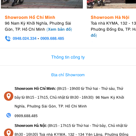
Showroom Hồ Chí Minh
Showroom Hà Nội
96 Nam Kỳ Khởi Nghĩa, Phường Sài
Toà nhà KYMA, 132 - 1
Xem bản đồ
Gòn, TP. Hồ Chí Minh
(
)
Phường Đống Đa, TP. H
đồ
)
0948.024.334
-
0909.688.485
0982.580.303
-
0938
Thông tin công ty
Địa chỉ Showroom
Showroom Hồ Chí Minh:
(8h15 - 19h00 từ
Thứ hai - Thứ sáu, Thứ
96 Nam Kỳ Khởi
bảy từ
8h15 - 17h15,
Chủ nhật từ 8
h30 - 16h30
)
Nghĩa, Phường Sài Gòn, TP. Hồ Chí Minh
0909.688.485
,
Showroom Hà Nội:
(8h15 - 17h15 từ Thứ hai - Thứ bảy
Chủ nhật từ
)
Toà nhà KYMA, 132 - 134 Yên Lãng, Phường Đống
8
h30 - 16h30