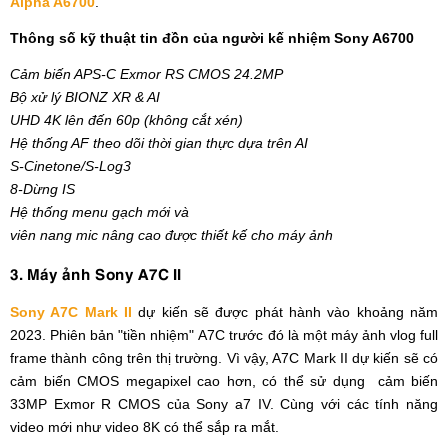
Alpha A6700
.
Thông số kỹ thuật tin đồn của người kế nhiệm Sony A6700
Cảm biến APS-C Exmor RS CMOS 24.2MP
Bộ xử lý BIONZ XR & AI
UHD 4K lên đến 60p (không cắt xén)
Hệ thống AF theo dõi thời gian thực dựa trên AI
S-Cinetone/S-Log3
8-Dừng IS
Hệ thống menu gạch mới và
viên nang mic nâng cao được thiết kế cho máy ảnh
3. Máy ảnh Sony A7C II
Sony A7C Mark II
dự kiến ​​sẽ được phát hành vào khoảng năm
2023. Phiên bản "tiền nhiệm" A7C trước đó là một máy ảnh vlog full
frame thành công trên thị trường. Vì vậy, A7C Mark II dự kiến ​​sẽ có
cảm biến CMOS megapixel cao hơn, có thể sử dụng cảm biến
33MP Exmor R CMOS của Sony a7 IV. Cùng với các tính năng
video mới như video 8K có thể sắp ra mắt.