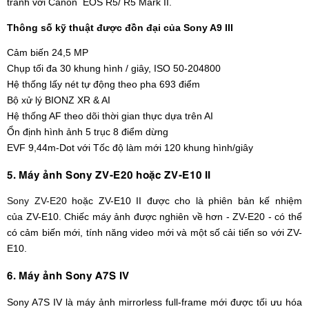
tranh với Canon EOS R5/ R5 Mark II.
Thông số kỹ thuật được đồn đại của Sony A9 III
Cảm biến 24,5 MP
Chụp tối đa 30 khung hình / giây, ISO 50-204800
Hệ thống lấy nét tự động theo pha 693 điểm
Bộ xử lý BIONZ XR & AI
Hệ thống AF theo dõi thời gian thực dựa trên AI
Ổn định hình ảnh 5 trục 8 điểm dừng
EVF 9,44m-Dot với Tốc độ làm mới 120 khung hình/giây
5. Máy ảnh Sony ZV-E20 hoặc ZV-E10 II
Sony ZV-E20
hoặc ZV-E10 II được cho là phiên bản kế nhiệm
của ZV-E10. Chiếc máy ảnh được nghiên về hơn - ZV-E20 - có thể
có cảm biến mới, tính năng video mới và một số cải tiến so với ZV-
E10.
6. Máy ảnh Sony A7S IV
Sony A7S IV
là máy ảnh mirrorless full-frame mới được tối ưu hóa