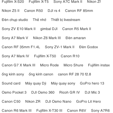
Fujifilm X-S20
Fujifilm X-T5
Sony A7C Mark II
Nikon Zf
Nikon Z5 II
Canon R50
DJI rs 4
Canon RF 85mm
Đèn chụp studio
Thẻ nhớ
Thiết bị livestream
Sony ZV E10 Mark II
gimbal DJI
Canon R5 Mark II
Sony A7 Mark V
Nikon Z6 Mark III
Đèn amaran
Canon RF 35mm F1.4L
Sony ZV-1 Mark II
Đèn Godox
Sony A7 Mark IV
Fujifilm X-T50
Canon R10
Canon G7 X Mark III
Micro Rode
Micro Shure
Fujifilm instax
ống kính sony
ống kính canon
canon RF 28 70 f2.8
Sound card
Máy quay Dji
Máy quay sony
GoPro hero 13
Osmo Pocket 3
DJI Osmo 360
Ricoh GR IV
DJI Mic 3
Canon C50
Nikon ZR
DJI Osmo Nano
GoPro Lit Hero
Canon R6 Mark III
Fujifilm X-T30 III
Canon R6V
Sony A7R6