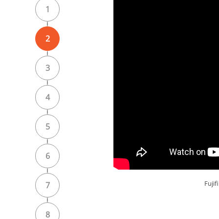
1
2
3
4
5
6
Fujif
7
8