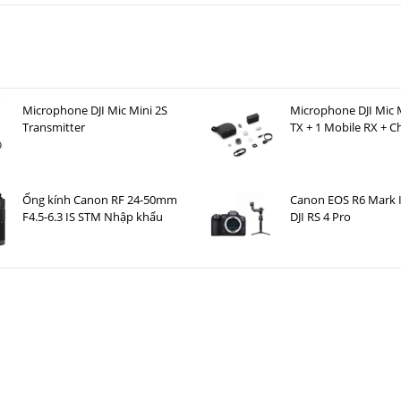
Microphone DJI Mic Mini 2S
Microphone DJI Mic M
Transmitter
TX + 1 Mobile RX + C
Case )
Ống kính Canon RF 24-50mm
Canon EOS R6 Mark I
F4.5-6.3 IS STM Nhập khẩu
DJI RS 4 Pro
 Của Fujifilm X-T50
òng
máy ảnh Fujifilm
X-T
, nổi bật với các
nút xoay
và
vòng điều khiển trực
ng nhẹ
, giúp bạn dễ dàng mang theo bên mình trong mọi hành trình. Ph
lại
cảm giác cầm nắm thoải mái
và
chắc chắn
cho người dùng.