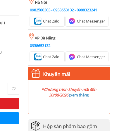
Hà Nội
0982580303
-
0938653132
-
0988323241
Chat Zalo
Chat Messenger
ượt)
VP Đà Nẵng
0938653132
B
Chat Zalo
Chat Messenger
Khuyến mãi
*
Chương trình khuyến mãi đến
30/09/2026
(
xem thêm
)
Hộp sản phẩm bao gồm