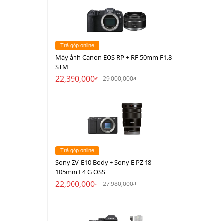
Trả góp online
Máy ảnh Canon EOS RP + RF 50mm F1.8
STM
22,390,000
29,000,000
đ
đ
Trả góp online
Sony ZV-E10 Body + Sony E PZ 18-
105mm F4 G OSS
22,900,000
27,980,000
đ
đ