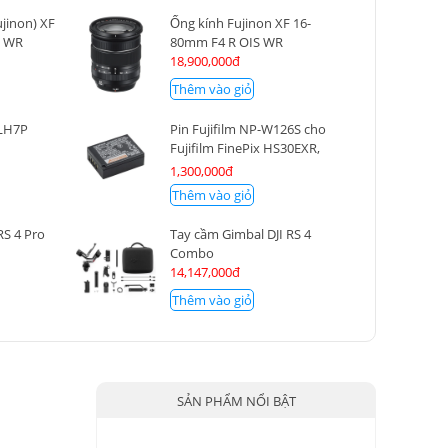
ujinon) XF
Ống kính Fujinon XF 16-
Z WR
80mm F4 R OIS WR
18,900,000đ
Thêm vào giỏ
 LH7P
Pin Fujifilm NP-W126S cho
Fujifilm FinePix HS30EXR,
HS33EXR, HS50EXR, X‐A1, X‐
1,300,000đ
E1, X‐E2, X‐M1, X‐Pro1, X‐T1,
Thêm vào giỏ
X-T10, X-Pro2, X-E2S
RS 4 Pro
Tay cầm Gimbal DJI RS 4
Combo
14,147,000đ
Thêm vào giỏ
SẢN PHẨM NỔI BẬT