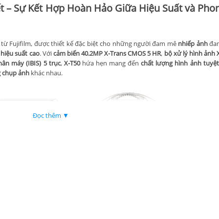
Tiết – Sự Kết Hợp Hoàn Hảo Giữa Hiệu Suất và Ph
từ Fujifilm, được thiết kế đặc biệt cho những người đam mê
nhiếp ảnh
đan
u
hiệu suất cao
. Với
cảm biến 40.2MP X-Trans CMOS 5 HR
,
bộ xử lý hình ảnh 
ân máy (IBIS) 5 trục
,
X-T50
hứa hẹn mang đến
chất lượng hình ảnh tuyệt
g chụp ảnh
khác nhau.
Đọc thêm ▼