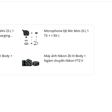
ini 2S ( 1
Microphone DJI Mic Mini 2S ( 1
harging
TX + 1 RX )
I Body +
Máy ảnh Nikon Z6 III Body +
Ngàm chuyển Nikon FTZ II
 quan
. Chiếc
ần
báng cầm