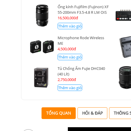
Ống kính Fujifilm (Fujinon) XF
55-200mm F3.5-4.8 R LM OIS
16,500,000đ
Thêm vào giỏ
Microphone Rode Wireless
ME
4,500,000đ
Thêm vào giỏ
Tủ Chống Ẩm Fujie DHC040
(40 Lít)
2,750,000đ
Thêm vào giỏ
TỔNG QUAN
HỎI & ĐÁP
THÔNG S