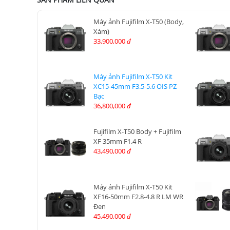
Máy ảnh Fujifilm X-T50 (Body,
Xám)
33,900,000
đ
Máy ảnh Fujifilm X-T50 Kit
XC15-45mm F3.5-5.6 OIS PZ
Bạc
36,800,000
đ
Fujifilm X-T50 Body + Fujifilm
XF 35mm F1.4 R
43,490,000
đ
Máy ảnh Fujifilm X-T50 Kit
XF16-50mm F2.8-4.8 R LM WR
Đen
45,490,000
đ