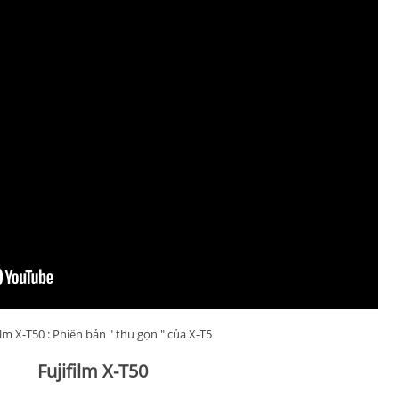
ilm X-T50 : Phiên bản " thu gọn " của X-T5
Fujifilm X-T50