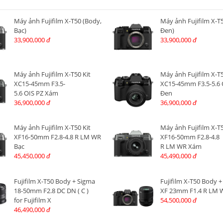
Máy ảnh Fujifilm X-T50 (Body,
Máy ảnh Fujifilm X-T
Bạc)
Đen)
33,900,000
33,900,000
đ
đ
Máy ảnh Fujifilm X-T50 Kit
Máy ảnh Fujifilm X-T5
XC15-45mm F3.5-
XC15-45mm F3.5-5.6 
5.6 OIS PZ Xám
Đen
36,900,000
36,900,000
đ
đ
Máy ảnh Fujifilm X-T50 Kit
Máy ảnh Fujifilm X-T5
XF16-50mm F2.8-4.8 R LM WR
XF16-50mm F2.8-4.8
Bạc
R LM WR Xám
45,450,000
45,490,000
đ
đ
Fujifilm X-T50 Body + Sigma
Fujifilm X-T50 Body + 
18-50mm F2.8 DC DN ( C )
XF 23mm F1.4 R LM 
for Fujifilm X
54,500,000
đ
46,490,000
đ