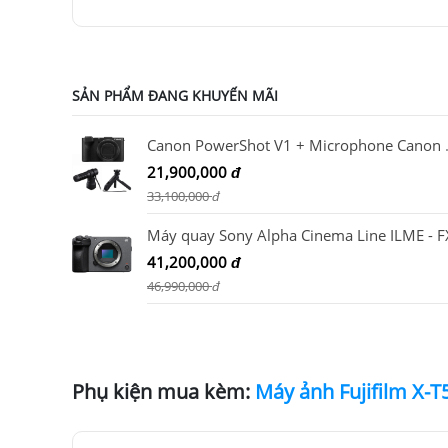
SẢN PHẨM ĐANG KHUYẾN MÃI
Canon PowerShot V1 
21,900,000
đ
33,100,000
đ
41,200,000
đ
46,990,000
đ
Phụ kiện mua kèm: