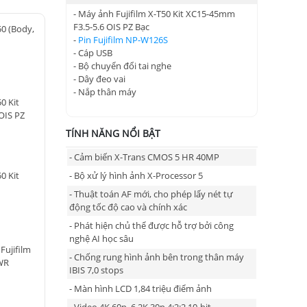
- Máy ảnh Fujifilm X-T50 Kit XC15-45mm
F3.5-5.6 OIS PZ Bạc
50 (Body,
-
Pin Fujifilm NP-W126S
- Cáp USB
- Bộ chuyển đổi tai nghe
- Dây đeo vai
- Nắp thân máy
0 Kit
OIS PZ
TÍNH NĂNG NỔI BẬT
- Cảm biến X-Trans CMOS 5 HR 40MP
- Bộ xử lý hình ảnh X-Processor 5
0 Kit
- Thuật toán AF mới, cho phép lấy nét tự
động tốc độ cao và chính xác
- Phát hiện chủ thể được hỗ trợ bởi công
nghệ AI học sâu
Fujifilm
- Chống rung hình ảnh bên trong thân máy
WR
IBIS 7,0 stops
- Màn hình LCD 1,84 triệu điểm ảnh
- Video 4K 60p, 6.2K 30p 4:2:2 10-bit