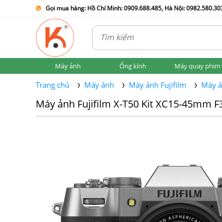
Gọi mua hàng: Hồ Chí Minh: 0909.688.485, Hà Nội: 0982.580.303
Máy ảnh
Ống kính
Máy quay phim
Trang chủ
Máy ảnh
Máy ảnh Fujifilm
Máy ả
Máy ảnh Fujifilm X-T50 Kit XC15-45mm F3