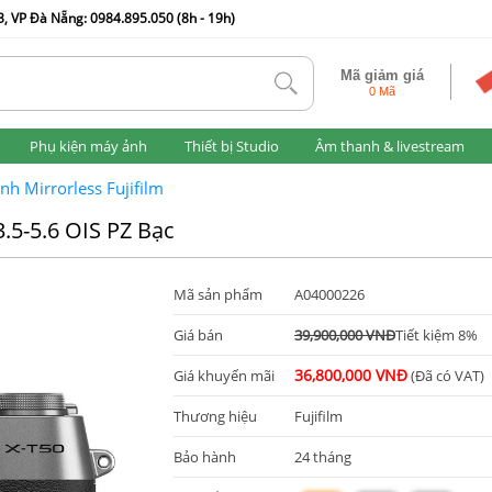
, VP Đà Nẵng: 0984.895.050 (8h - 19h)
Mã giảm giá
tlk
0 Mã
Phụ kiện máy ảnh
Thiết bị Studio
Âm thanh & livestream
nh Mirrorless Fujifilm
.5-5.6 OIS PZ Bạc
Mã sản phẩm
A04000226
Giá bán
39,900,000 VNĐ
Tiết kiệm 8%
36,800,000 VNĐ
Giá khuyến mãi
(Đã có VAT)
Thương hiệu
Fujifilm
Bảo hành
24 tháng