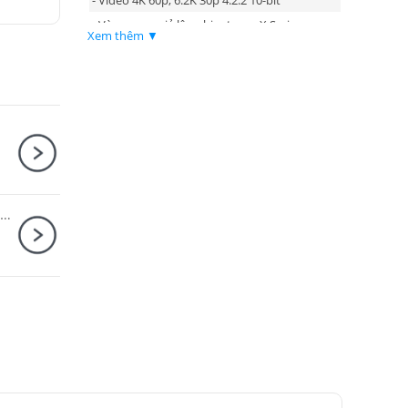
- Vòng xoay giả lập phim trong X Series
Xem thêm ▼
- 20 màu giả lập phim bao gồm giả lập phim
mới "REALA ACE"
- Phần báng cầm mở rộng mang lại cảm giác
tiện dụng hơn
Ống kính Sony FE 200-600mm F5.6-6.3 G OSS / SEL200600G