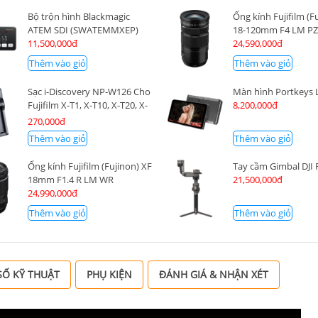
Bộ trộn hình Blackmagic
Ống kính Fujifilm (F
ATEM SDI (SWATEMMXEP)
18-120mm F4 LM P
11,500,000đ
24,590,000đ
Thêm vào giỏ
Thêm vào giỏ
Sạc i-Discovery NP-W126 Cho
Màn hình Portkeys
Fujifilm X-T1, X-T10, X-T20, X-
8,200,000đ
E2, X-E3, X-A3, X-A5, X-100F,
270,000đ
X-PRO, X-H1
Thêm vào giỏ
Thêm vào giỏ
Ống kính Fujifilm (Fujinon) XF
Tay cầm Gimbal DJI 
18mm F1.4 R LM WR
21,500,000đ
24,990,000đ
Thêm vào giỏ
Thêm vào giỏ
Ố KỸ THUẬT
PHỤ KIỆN
ĐÁNH GIÁ & NHẬN XÉT