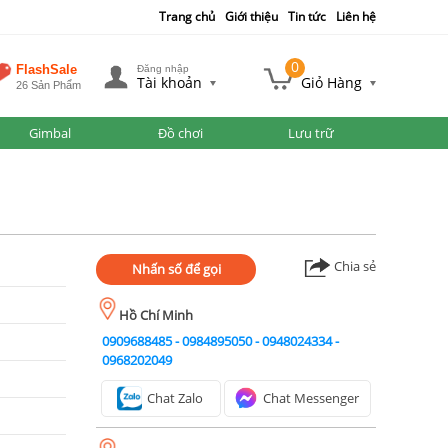
Trang chủ
Giới thiệu
Tin tức
Liên hệ
0
FlashSale
Đăng nhập
Tài khoản
Giỏ Hàng
26 Sản Phẩm
Gimbal
Đồ chơi
Lưu trữ
Chia sẻ
Nhấn số để gọi
Hồ Chí Minh
0909688485
-
0984895050
-
0948024334
-
0968202049
Chat Zalo
Chat Messenger