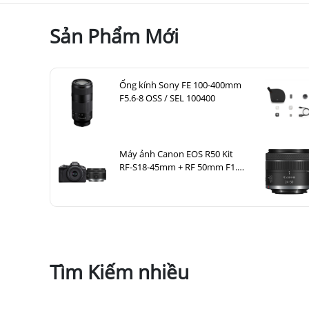
Sản Phẩm Mới
Ống kính Sony FE 100-400mm
F5.6-8 OSS / SEL 100400
Máy ảnh Canon EOS R50 Kit
RF-S18-45mm + RF 50mm F1.8
STM
2. Thiết Kế và Cảm Giác Cầm Nắm
X-T50
vẫn duy trì
thiết kế cổ điển
đặc trưng của d
máy ảnh
này có
kích thước nhỏ gọn
và
trọng lượ
được thiết kế theo nguyên tắc
công thái học
, mang 
Tìm Kiếm nhiều