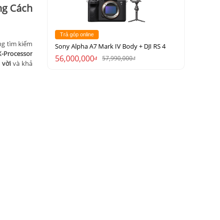
ong Cách
Trả góp online
g tìm kiếm
Sony Alpha A7 Mark IV Body + DJI RS 4
X-Processor
56,000,000
57,990,000
đ
đ
 vời
và khả