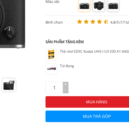
Màu sắc
m
m
m
Bình chọn
4.8/5 (17 l
SẢN PHẨM TẶNG KÈM
Thẻ nhớ SDXC Kodak UHS-I U3 V30 A1 64G
Túi đựng
+
-
MUA HÀNG
MUA TRẢ GÓP