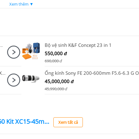
Xem thêm ▼
+ Microphone Canon DM-E100 + Báng tay cầm Canon HG-100TBR
Bộ vệ sinh K&F Concept 23 in 1
550,000
đ
690,000
đ
Máy quay Sony Alpha Cinema Line ILME - FX30 B
45,000,000
đ
45,990,000
đ
Máy ảnh Fujifilm X-T50 Kit XC15-45mm F3.5-5.6 OIS PZ Bạc
Xem tất cả