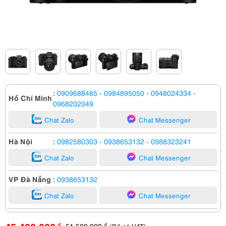
:
0909688485
- 0984895050
- 0948024334
-
Hồ Chí Minh
0968202049
Chat Zalo
Chat Messenger
Hà Nội
:
0982580303
- 0938653132
- 0988323241
Chat Zalo
Chat Messenger
VP Đà Nẵng
:
0938653132
Chat Zalo
Chat Messenger
51,500,000
đ
đ