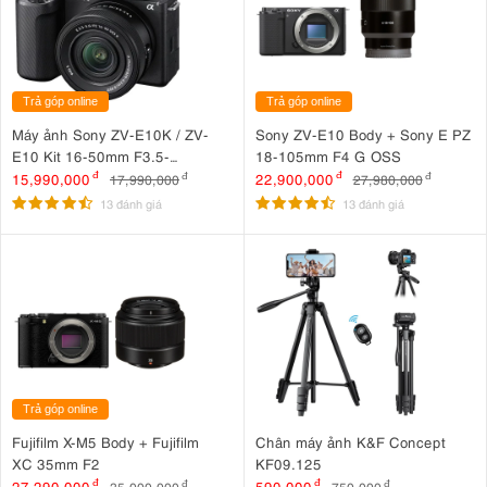
vời
tình huống chụp
và khả năng hoạt động linh hoạt trong đa dạng
ảnh
khác nhau.
Trả góp online
Trả góp online
Máy ảnh Sony ZV-E10K / ZV-
Sony ZV-E10 Body + Sony E PZ
E10 Kit 16-50mm F3.5-
18-105mm F4 G OSS
5.6 OSS II
15,990,000
đ
22,900,000
đ
17,990,000
đ
27,980,000
đ
13 đánh giá
13 đánh giá
Trả góp online
Fujifilm X-M5 Body + Fujifilm
Chân máy ảnh K&F Concept
XC 35mm F2
KF09.125
27,290,000
đ
590,000
đ
35,000,000
đ
750,000
đ