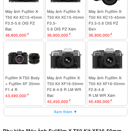
Máy ảnh Fujifilm X-
Máy ảnh Fujifilm X-
Máy ảnh Fujifilm X-
T50 Kit XC15-45mm
T50 Kit XC15-45mm
T50 Kit XC15-45mm
F3.5-5.6 OIS PZ
F3.5-
F3.5-5.6 OIS PZ
Bạc
5.6 OIS PZ Xám
Đen
36,800,000
đ
36,900,000
đ
36,900,000
đ
Fujifilm X-T50 Body
Máy ảnh Fujifilm X-
Máy ảnh Fujifilm X-
+ Fujifilm XF 35mm
T50 Kit XF16-50mm
T50 Kit XF16-50mm
F1.4 R
F2.8-4.8 R LM WR
F2.8-4.8
Bạc
R LM WR Xám
43,490,000
đ
45,450,000
đ
45,490,000
đ
Xem thêm ▼
Phụ kiện Máy ảnh Fujifilm X-T50 Kit XF16-50mm