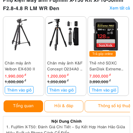
F2.8-4.8 R LM WR Đen
Xem tất cả
Trả góp online
Chân máy ảnh
Chân máy ảnh K&F
Thẻ nhớ SDXC
Velbon EX-630 II
Concept O234A0 +
SanDisk Extreme
BV01 KF09.115
Pro 128GB
1,990,000
đ
1,200,000
đ
7,000,000
đ
300Mb/260Mb/s
1,600,000
đ
1,050,000
đ
3,890,000
đ
Thêm vào giỏ
Thêm vào giỏ
Thêm vào giỏ
Tổng quan
Hỏi & đáp
Thông số kỹ thuật
Nội Dung Chính
1.
Fujifilm X-T50: Đánh Giá Chi Tiết – Sự Kết Hợp Hoàn Hảo Giữa
Hiệu Suất và Phong Cách Cổ Điển