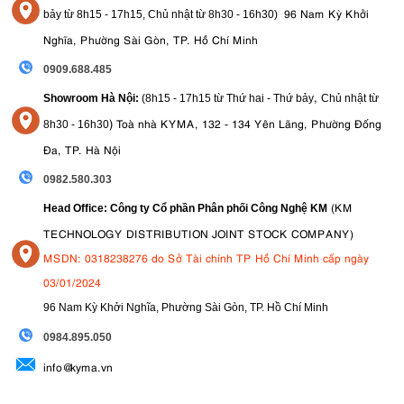
Chọn X-T50
96 Nam Kỳ Khởi
nếu:
bảy từ
8h15 - 17h15,
Chủ nhật từ 8
h30 - 16h30
)
linh hoạt
thay đổi ống kính
Bạn muốn sự
khi
.
Nghĩa, Phường Sài Gòn, TP. Hồ Chí Minh
máy ảnh đa năng
Bạn cần một chiếc
cho nhiều mục
chụp ảnh
đích
khác nhau.
0909.688.485
tiết kiệm chi phí
Bạn muốn
.
,
Showroom Hà Nội:
(8h15 - 17h15 từ Thứ hai - Thứ bảy
Chủ nhật từ
Chọn X100VI
nếu:
thiết kế rangefinder cổ điển
tính di
Bạn yêu thích
và
)
Toà nhà KYMA, 132 - 134 Yên Lãng, Phường Đống
8
h30 - 16h30
động cao
.
Đa, TP. Hà Nội
chụp ảnh đường phố
du lịch
chân
Bạn chủ yếu
,
hoặc
dung
.
0982.580.303
máy ảnh phong cách
độc đáo
Bạn muốn một chiếc
,
.
(KM
Head Office: Công ty Cổ phần Phân phối Công Nghệ KM
8. Kết Luận Về Máy Ảnh Fujifilm X-T50
TECHNOLOGY DISTRIBUTION JOINT STOCK COMPANY)
MSDN: 0318238276 do Sở Tài chính TP Hồ Chí Minh cấp ngày
Fujifilm X-T50
máy ảnh mirrorless Fujifilm
tuyệt
thực sự là một chiếc
03/01/2024
vời
nhiếp ảnh
, phù hợp với những người đam mê
đang tìm kiếm một
máy ảnh
hiệu suất cao
chất lượng hình ảnh tuyệt vời
chiếc
có
,
và
96 Nam Kỳ Khởi Nghĩa, Phường Sài Gòn, TP. Hồ Chí Minh
thiết kế phong cách
máy ảnh
. Nếu bạn đang tìm kiếm một chiếc
có
09
84.895.050
chụp ảnh
quay video
X-T50
thể đáp ứng mọi nhu cầu
và
của mình,
là
một lựa chọn đáng cân nhắc.
info@kyma.vn