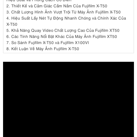
2.
Thiết Kế và Cảm Giác Cầm Nắm Của Fujifilm X-T50
3.
Chất Lượng Hình Ảnh Vượt Trội Từ Máy Ảnh Fujifilm X-T50
4.
Hiệu Suất Lấy Nét Tự Động Nhanh Chóng và Chính Xác Của
X-T50
5.
Khả Năng Quay Video Chất Lượng Cao Của Fujifilm XT50
6.
Các Tính Năng Nổi Bật Khác Của Máy Ảnh Fujifilm XT50
7.
So Sánh Fujifilm X-T50 và Fujifilm X100VI
8.
Kết Luận Về Máy Ảnh Fujifilm X-T50