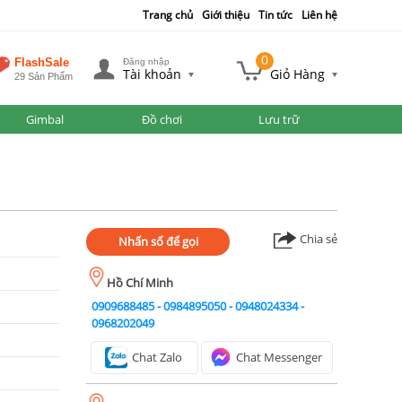
Trang chủ
Giới thiệu
Tin tức
Liên hệ
0
FlashSale
Đăng nhập
Tài khoản
Giỏ Hàng
29 Sản Phẩm
Gimbal
Đồ chơi
Lưu trữ
Chia sẻ
Nhấn số để gọi
Hồ Chí Minh
0909688485
-
0984895050
-
0948024334
-
0968202049
Chat Zalo
Chat Messenger