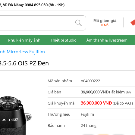
, VP Đà Nẵng: 0984.895.050 (8h - 19h)
Mã giảm giá
tlk
0 Mã
Phụ kiện máy ảnh
Thiết bị Studio
Âm thanh & livestream
nh Mirrorless Fujifilm
.5-5.6 OIS PZ Đen
Mã sản phẩm
A04000222
Giá bán
39,900,000 VNĐ
Tiết kiệm 8%
36,900,000 VNĐ
Giá khuyến mãi
(Đã có VAT)
Thương hiệu
Fujifilm
Bảo hành
24 tháng