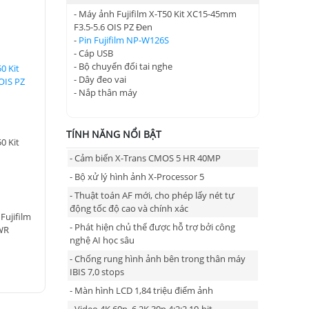
- Máy ảnh Fujifilm X-T50 Kit XC15-45mm
F3.5-5.6 OIS PZ Đen
-
Pin Fujifilm NP-W126S
- Cáp USB
- Bộ chuyển đổi tai nghe
0 Kit
- Dây đeo vai
OIS PZ
- Nắp thân máy
TÍNH NĂNG NỔI BẬT
0 Kit
- Cảm biến X-Trans CMOS 5 HR 40MP
- Bộ xử lý hình ảnh X-Processor 5
- Thuật toán AF mới, cho phép lấy nét tự
động tốc độ cao và chính xác
Fujifilm
- Phát hiện chủ thể được hỗ trợ bởi công
WR
nghệ AI học sâu
- Chống rung hình ảnh bên trong thân máy
IBIS 7,0 stops
- Màn hình LCD 1,84 triệu điểm ảnh
- Video 4K 60p, 6.2K 30p 4:2:2 10-bit