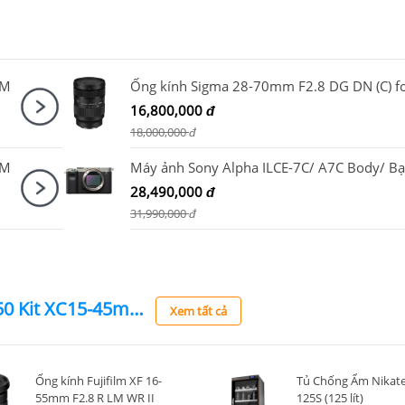
SM
16,800,000
đ
18,000,000
đ
TM
Máy ảnh Sony Alpha ILCE-7C/ A7C Body/ Bạ
28,490,000
đ
31,990,000
đ
Máy ảnh Fujifilm X-T50 Kit XC15-45mm F3.5-5.6 OIS PZ Đen
Xem tất cả
Ống kính Fujifilm XF 16-
Tủ Chống Ẩm Nikate
55mm F2.8 R LM WR II
125S (125 lít)