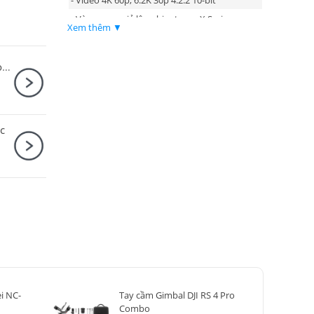
- Vòng xoay giả lập phim trong X Series
Xem thêm ▼
- 20 màu giả lập phim bao gồm giả lập phim
mới "REALA ACE"
Ống kính Sigma 28-70mm F2.8 DG DN (C) for Sony E Nhập khẩu
- Phần báng cầm mở rộng mang lại cảm giác
tiện dụng hơn
c
i NC-
Tay cầm Gimbal DJI RS 4 Pro
Combo