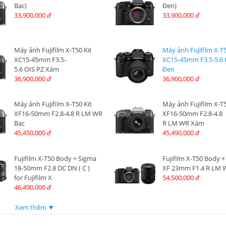
Bạc)
Đen)
33,900,000
33,900,000
đ
đ
Máy ảnh Fujifilm X-T50 Kit
Máy ảnh Fujifilm X-T5
XC15-45mm F3.5-
XC15-45mm F3.5-5.6 
5.6 OIS PZ Xám
Đen
36,900,000
36,900,000
đ
đ
Máy ảnh Fujifilm X-T50 Kit
Máy ảnh Fujifilm X-T5
XF16-50mm F2.8-4.8 R LM WR
XF16-50mm F2.8-4.8
Bạc
R LM WR Xám
45,450,000
45,490,000
đ
đ
Fujifilm X-T50 Body + Sigma
Fujifilm X-T50 Body + 
18-50mm F2.8 DC DN ( C )
XF 23mm F1.4 R LM 
for Fujifilm X
54,500,000
đ
46,490,000
đ
Xem thêm ▼