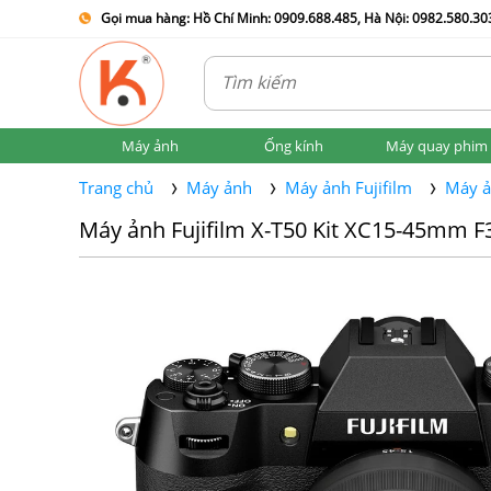
Gọi mua hàng: Hồ Chí Minh: 0909.688.485, Hà Nội: 0982.580.303
Máy ảnh
Ống kính
Máy quay phim
Trang chủ
Máy ảnh
Máy ảnh Fujifilm
Máy ả
Máy ảnh Fujifilm X-T50 Kit XC15-45mm F3