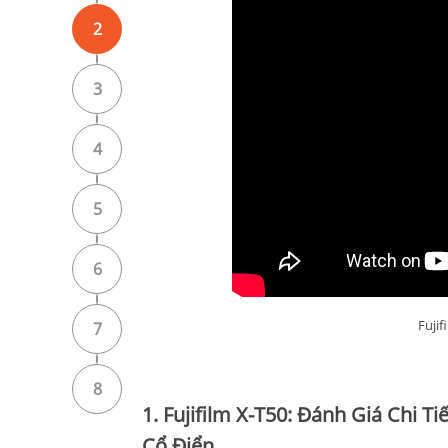
2
3
4
5
6
Fujif
7
8
1. Fujifilm X-T50: Đánh Giá Chi 
Cổ Điển