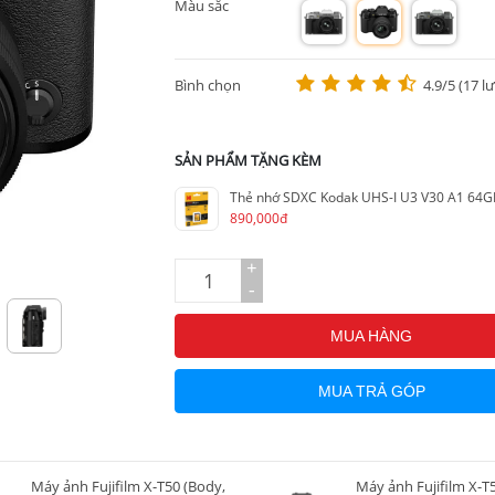
Màu sắc
m
m
m
Bình chọn
4.9/5 (17 l
SẢN PHẨM TẶNG KÈM
Thẻ nhớ SDXC Kodak UHS-I U3 V30 A1 64G
890,000đ
+
-
MUA HÀNG
MUA TRẢ GÓP
Máy ảnh Fujifilm X-T50 (Body,
Máy ảnh Fujifilm X-T