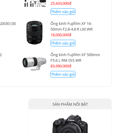
25,433,000đ
Thêm vào giỏ
AD030 (30
Ống kính Fujifilm XF 16-
50mm F2.8-4.8 R LM WR
18,000,000đ
Thêm vào giỏ
 2
Ống kính Fujifilm XF 500mm
F5.6 L RM OIS WR
83,990,000đ
Thêm vào giỏ
SẢN PHẨM NỔI BẬT