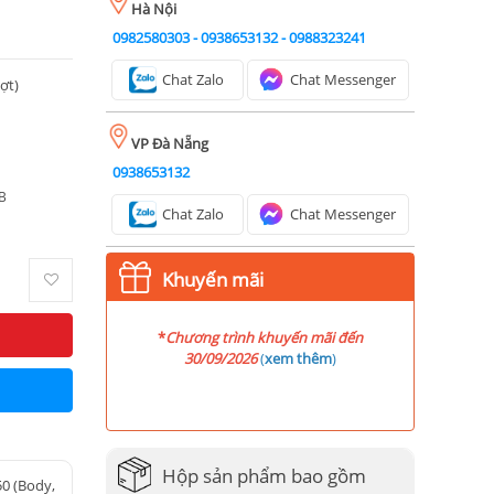
Hà Nội
0982580303
-
0938653132
-
0988323241
Chat Zalo
Chat Messenger
ượt)
VP Đà Nẵng
0938653132
B
Chat Zalo
Chat Messenger
Khuyến mãi
*
Chương trình khuyến mãi đến
30/09/2026
(
xem thêm
)
Hộp sản phẩm bao gồm
50 (Body,