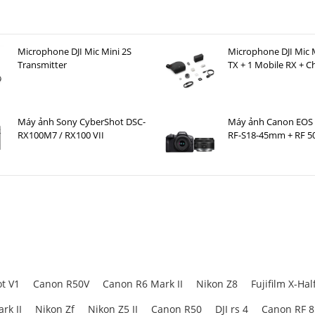
Microphone DJI Mic Mini 2S
Microphone DJI Mic M
Transmitter
TX + 1 Mobile RX + C
Case )
Máy ảnh Sony CyberShot DSC-
Máy ảnh Canon EOS 
RX100M7 / RX100 VII
RF-S18-45mm + RF 5
STM
 Của Fujifilm X-T50
òng
máy ảnh Fujifilm
X-T
, nổi bật với các
nút xoay
và
vòng điều khiển trực
ng nhẹ
, giúp bạn dễ dàng mang theo bên mình trong mọi hành trình. Ph
lại
cảm giác cầm nắm thoải mái
và
chắc chắn
cho người dùng.
t V1
Canon R50V
Canon R6 Mark II
Nikon Z8
Fujifilm X-Hal
rk II
Nikon Zf
Nikon Z5 II
Canon R50
DJI rs 4
Canon RF 