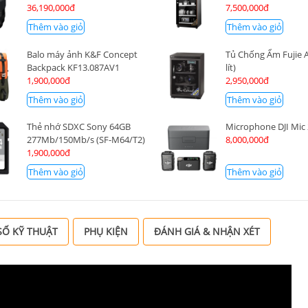
36,190,000đ
7,500,000đ
Thêm vào giỏ
Thêm vào giỏ
Balo máy ảnh K&F Concept
Tủ Chống Ẩm Fujie 
Backpack KF13.087AV1
lít)
1,900,000đ
2,950,000đ
Thêm vào giỏ
Thêm vào giỏ
Thẻ nhớ SDXC Sony 64GB
Microphone DJI Mic
277Mb/150Mb/s (SF-M64/T2)
8,000,000đ
1,900,000đ
Thêm vào giỏ
Thêm vào giỏ
Ố KỸ THUẬT
PHỤ KIỆN
ĐÁNH GIÁ & NHẬN XÉT