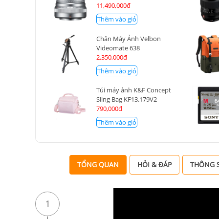
11,490,000đ
Thêm vào giỏ
Chân Máy Ảnh Velbon
Videomate 638
2,350,000đ
Thêm vào giỏ
Túi máy ảnh K&F Concept
Sling Bag KF13.179V2
790,000đ
Thêm vào giỏ
TỔNG QUAN
HỎI & ĐÁP
THÔNG S
1