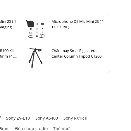
ini 2S ( 1
Microphone DJI Mic Mini 2S ( 1
harging
TX + 1 RX )
R100 Kit
Chân máy SmallRig Lateral
0mm F1.8
Center Column Tripod CT200
4288
 quan
. Chiếc
ần
báng cầm
f
Sony ZV-E10
Sony A6400
Sony RX1R III
85mm
Đèn chụp studio
Thẻ nhớ