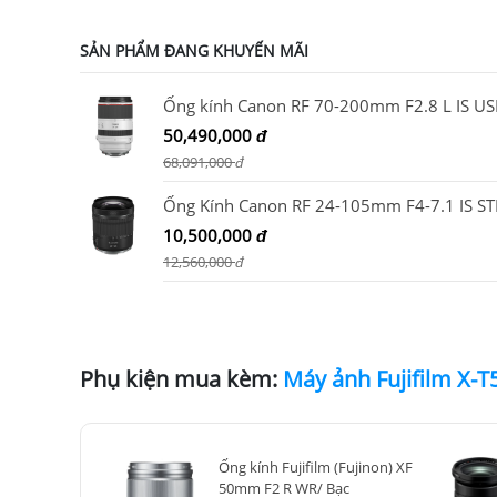
SẢN PHẨM ĐANG KHUYẾN MÃI
Ống kính Canon RF 70-200mm F2.8 L IS U
50,490,000
đ
68,091,000
đ
Ống Kính Canon RF 24-105mm F4-7.1 IS S
10,500,000
đ
12,560,000
đ
Phụ kiện mua kèm:
Ống kính Fujifilm (Fujinon) XF
50mm F2 R WR/ Bạc