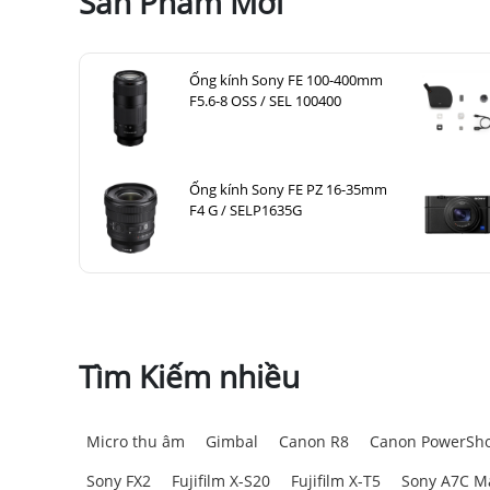
Sản Phẩm Mới
Ống kính Sony FE 100-400mm
F5.6-8 OSS / SEL 100400
Ống kính Sony FE PZ 16-35mm
F4 G / SELP1635G
2. Thiết Kế và Cảm Giác Cầm Nắm
X-T50
vẫn duy trì
thiết kế cổ điển
đặc trưng của d
máy ảnh
này có
kích thước nhỏ gọn
và
trọng lượ
được thiết kế theo nguyên tắc
công thái học
, mang 
Tìm Kiếm nhiều
Micro thu âm
Gimbal
Canon R8
Canon PowerSho
Sony FX2
Fujifilm X-S20
Fujifilm X-T5
Sony A7C Ma