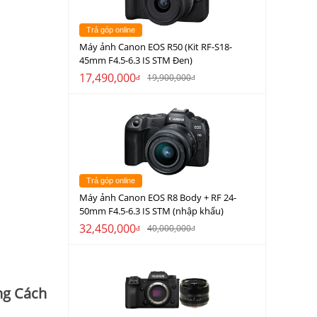
Trả góp online
Máy ảnh Canon EOS R50 (Kit RF-S18-
45mm F4.5-6.3 IS STM Đen)
17,490,000
19,900,000
đ
đ
Trả góp online
Máy ảnh Canon EOS R8 Body + RF 24-
50mm F4.5-6.3 IS STM (nhập khẩu)
32,450,000
40,000,000
đ
đ
ong Cách