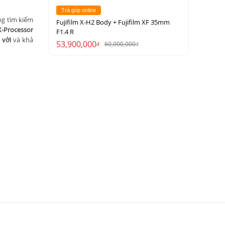
Trả góp online
g tìm kiếm
Fujifilm X-H2 Body + Fujifilm XF 35mm
X-Processor
F1.4 R
 vời
và khả
53,900,000
60,000,000
đ
đ