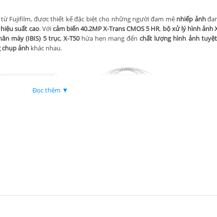
từ Fujifilm, được thiết kế đặc biệt cho những người đam mê
nhiếp ảnh
đan
u
hiệu suất cao
. Với
cảm biến 40.2MP X-Trans CMOS 5 HR
,
bộ xử lý hình ảnh 
ân máy (IBIS) 5 trục
,
X-T50
hứa hẹn mang đến
chất lượng hình ảnh tuyệt
g chụp ảnh
khác nhau.
Đọc thêm ▼