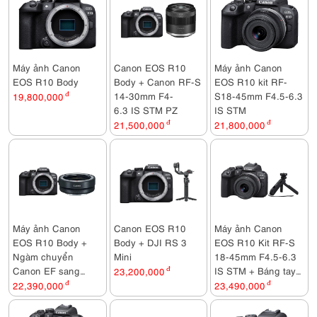
Máy ảnh Canon
Canon EOS R10
Máy ảnh Canon
EOS R10 Body
Body + Canon RF-S
EOS R10 kit RF-
14-30mm F4-
S18-45mm F4.5-6.3
19,800,000
đ
6.3 IS STM PZ
IS STM
21,500,000
đ
21,800,000
đ
Máy ảnh Canon
Canon EOS R10
Máy ảnh Canon
EOS R10 Body +
Body + DJI RS 3
EOS R10 Kit RF-S
Ngàm chuyển
Mini
18-45mm F4.5-6.3
Canon EF sang
IS STM + Báng tay
23,200,000
đ
EOS R (EF-EOS R)
cầm Canon HG-
22,390,000
đ
23,490,000
đ
100TBR