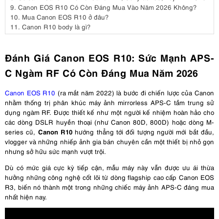
9.
Canon EOS R10 Có Còn Đáng Mua Vào Năm 2026 Không?
10.
Mua Canon EOS R10 ở đâu?
11.
Canon R10 body là gì?
Đánh Giá Canon EOS R10: Sức Mạnh APS-
C Ngàm RF Có Còn Đáng Mua Năm 2026
Canon EOS R10
(ra mắt năm 2022) là bước đi chiến lược của Canon
nhằm thống trị phân khúc máy ảnh mirrorless APS-C tầm trung sử
dụng ngàm RF. Được thiết kế như một người kế nhiệm hoàn hảo cho
các dòng DSLR huyền thoại (như Canon 80D, 800D) hoặc dòng M-
Canon R10
series cũ,
hướng thẳng tới đối tượng người mới bắt đầu,
vlogger và những nhiếp ảnh gia bán chuyên cần một thiết bị nhỏ gọn
nhưng sở hữu sức mạnh vượt trội.
Dù có mức giá cực kỳ tiếp cận, mẫu máy này vẫn được ưu ái thừa
hưởng những công nghệ cốt lõi từ dòng flagship cao cấp Canon EOS
R3, biến nó thành một trong những chiếc máy ảnh APS-C đáng mua
nhất hiện nay.