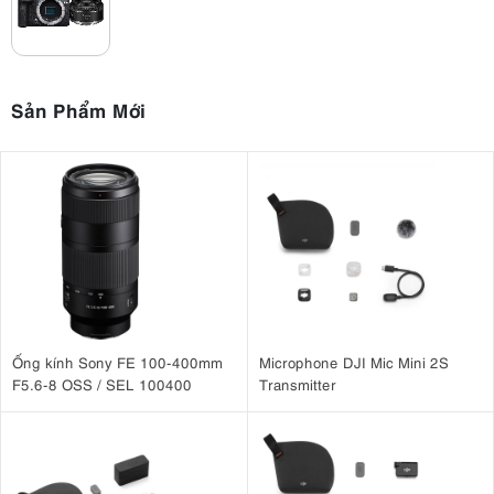
Trọng lượng thân máy (Body):
~429g (Đã bao gồm pin chuẩn
LP-E17 và thẻ nhớ)
Sản Phẩm Mới
Ống kính Sony FE 100-400mm
Microphone DJI Mic Mini 2S
F5.6-8 OSS / SEL 100400
Transmitter
EOS R10 nhà Canon đi kèm cảm biến APS-C 1,6x với ngàm RF rộng
lớn