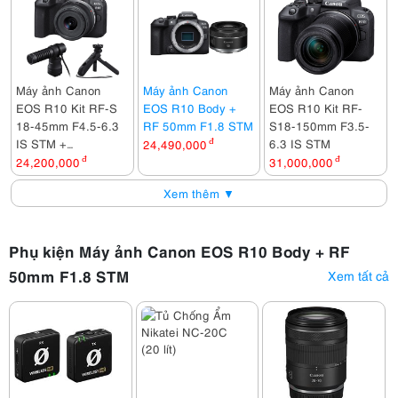
Máy ảnh Canon
Máy ảnh Canon
Máy ảnh Canon
EOS R10 Kit RF-S
EOS R10 Body +
EOS R10 Kit RF-
18-45mm F4.5-6.3
RF 50mm F1.8 STM
S18-150mm F3.5-
IS STM +
6.3 IS STM
24,490,000
đ
Microphone Canon
24,200,000
đ
31,000,000
đ
DM-E100 + Báng
Xem thêm ▼
tay cầm Canon HG-
100TBR
Phụ kiện Máy ảnh Canon EOS R10 Body + RF
50mm F1.8 STM
Xem tất cả