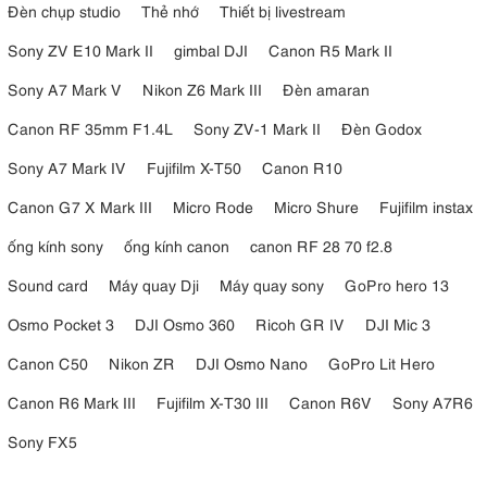
Đèn chụp studio
Thẻ nhớ
Thiết bị livestream
Màn hình xoay lật đa góc:
Thiết kế linh hoạt tối ưu cho việc tự
quay video vlog, selfie hoặc sáng tạo ở các góc chụp khó (góc
Sony ZV E10 Mark II
gimbal DJI
Canon R5 Mark II
thấp hoặc từ trên cao xuống).
Sony A7 Mark V
Nikon Z6 Mark III
Đèn amaran
Đèn flash tích hợp (Built-in Flash):
EOS R10 tự hào là mẫu
máy ảnh đầu tiên trong hệ thống dòng EOS R được tích hợp
Canon RF 35mm F1.4L
Sony ZV-1 Mark II
Đèn Godox
sẵn đèn flash trên thân máy, cực kỳ hữu ích cho người mới khi
Sony A7 Mark IV
Fujifilm X-T50
Canon R10
chụp trong điều kiện thiếu sáng mà không cần mua thêm phụ
kiện.
Canon G7 X Mark III
Micro Rode
Micro Shure
Fujifilm instax
Thân máy Canon R10
⚠️
Lưu ý kỹ thuật:
không được trang bị tính
ống kính sony
ống kính canon
canon RF 28 70 f2.8
năng kháng thời tiết (Weather-sealing) mạnh mẽ. Do đó, người dùng
nên hạn chế sử dụng máy dưới trời mưa lớn hoặc trong môi trường
Sound card
Máy quay Dji
Máy quay sony
GoPro hero 13
quá bụi bặm.
Osmo Pocket 3
DJI Osmo 360
Ricoh GR IV
DJI Mic 3
Canon C50
Nikon ZR
DJI Osmo Nano
GoPro Lit Hero
Canon R6 Mark III
Fujifilm X-T30 III
Canon R6V
Sony A7R6
Sony FX5