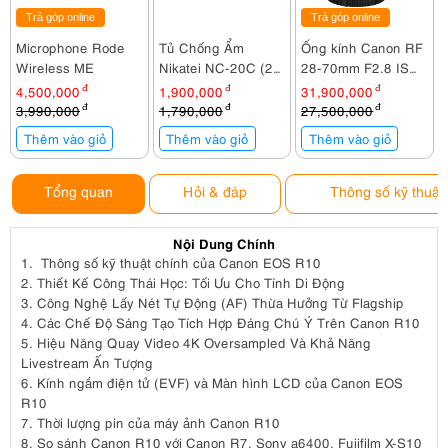
Trả góp online
Trả góp online
Microphone Rode
Tủ Chống Ẩm
Ống kính Canon RF
Wireless ME
Nikatei NC-20C (20
28-70mm F2.8 IS
lít)
STM
4,500,000
đ
1,900,000
đ
31,900,000
đ
3,990,000
đ
1,790,000
đ
27,500,000
đ
Thêm vào giỏ
Thêm vào giỏ
Thêm vào giỏ
Tổng quan
Hỏi & đáp
Thông số kỹ thuật
Nội Dung Chính
1.
Thông số kỹ thuật chính của Canon EOS R10
2.
Thiết Kế Công Thái Học: Tối Ưu Cho Tính Di Động
3.
Công Nghệ Lấy Nét Tự Động (AF) Thừa Hưởng Từ Flagship
4.
Các Chế Độ Sáng Tạo Tích Hợp Đáng Chú Ý Trên Canon R10
5.
Hiệu Năng Quay Video 4K Oversampled Và Khả Năng
Livestream Ấn Tượng
6.
Kính ngắm điện tử (EVF) và Màn hình LCD của Canon EOS
R10
7.
Thời lượng pin của máy ảnh Canon R10
8.
So sánh Canon R10 với Canon R7, Sony a6400, Fujifilm X-S10