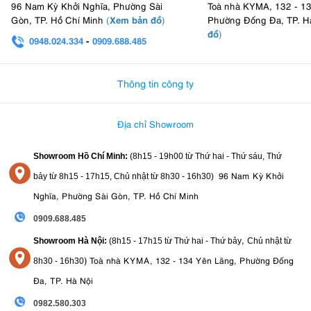
96 Nam Kỳ Khởi Nghĩa, Phường Sài
Toà nhà KYMA, 132 - 1
Xem bản đồ
Gòn, TP. Hồ Chí Minh
(
)
Phường Đống Đa, TP. H
đồ
)
0948.024.334
-
0909.688.485
Thiết kế hệ thống nút điều khiển của Canon R10
0982.580.303
-
0938
3. Công Nghệ Lấy Nét Tự Động (AF) Thừa
Thông tin công ty
Hưởng Từ Flagship
Địa chỉ Showroom
máy ảnh Canon
EOS R10
Đây là điểm cộng lớn nhất giúp dòng
vượt
mặt các đối thủ trong cùng phân khúc giá. Máy được trang bị hệ
Showroom Hồ Chí Minh:
(8h15 - 19h00 từ
Thứ hai - Thứ sáu, Thứ
thống Dual Pixel CMOS AF II tiên tiến kết hợp với thuật toán Học sâu
EOS iTR AF X
(Deep Learning)
được kế thừa từ mẫu máy chuyên
96 Nam Kỳ Khởi
bảy từ
8h15 - 17h15,
Chủ nhật từ 8
h30 - 16h30
)
nghiệp Canon EOS R3.
Nghĩa, Phường Sài Gòn, TP. Hồ Chí Minh
Nhận diện và bám đuổi chủ thể (Subject Tracking):
Tự động
0909.688.485
phát hiện, khóa nét liên tục vào mắt, khuôn mặt và cơ thể của
con người, động vật (chim, chó, mèo) và các phương tiện giao
,
Showroom Hà Nội:
(8h15 - 17h15 từ Thứ hai - Thứ bảy
Chủ nhật từ
thông (xe đua thể thao, xe máy). Hệ thống tự động chia nhỏ tối
)
Toà nhà KYMA, 132 - 134 Yên Lãng, Phường Đống
8
h30 - 16h30
651 vùng lấy nét
đa lên đến
khi ở chế độ lựa chọn tự động,
đảm bảo bắt trọn mọi chuyển động.
Đa, TP. Hà Nội
AI ưu tiên đối tượng:
Thuật toán thông minh cho phép máy
0982.580.303