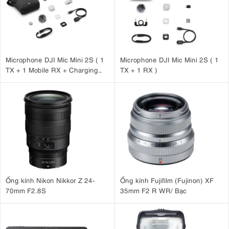
2. Thiết Kế Công Thái Học: Tối Ưu Cho
Tính Di Động
2.1.
Thân máy Canon R10 siêu nhẹ, linh hoạt khi tác
nghiệp
Microphone DJI Mic Mini 2S ( 1
Microphone DJI Mic Mini 2S ( 1
TX + 1 Mobile RX + Charging
TX + 1 RX )
429g
thân máy Canon R10
Với trọng lượng chỉ
,
là một trong những
Case )
body mirrorless nhỏ gọn nhất thuộc hệ sinh thái ngàm RF. Khi kết
hợp với các dòng ống kính zoom nhỏ gọn như RF-S 18-45mm F4.5-
6.3 IS STM hoặc ống kính prime (tiêu cự cố định) như RF 50mm F1.8
STM, hệ thống này mang lại tính di động tuyệt đối, giúp bạn dễ dàng
bỏ gọn vào balo và tác nghiệp cả ngày dài mà không lo mỏi cổ tay.
Ống kính Nikon Nikkor Z 24-
Ống kính Fujifilm (Fujinon) XF
70mm F2.8S
35mm F2 R WR/ Bạc