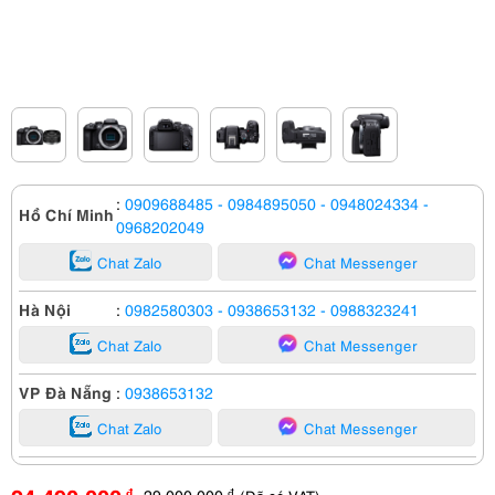
:
0909688485
- 0984895050
- 0948024334
-
Hồ Chí Minh
0968202049
Chat Zalo
Chat Messenger
Hà Nội
:
0982580303
- 0938653132
- 0988323241
Chat Zalo
Chat Messenger
VP Đà Nẵng
:
0938653132
Chat Zalo
Chat Messenger
29,000,000
đ
đ