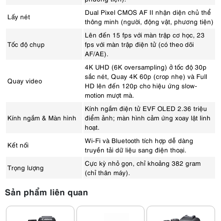
Dual Pixel CMOS AF II nhận diện chủ thể
Lấy nét
thông minh (người, động vật, phương tiện)
Lên đến 15 fps với màn trập cơ học, 23
Tốc độ chụp
fps với màn trập điện tử (có theo dõi
AF/AE).
4K UHD (6K oversampling) ở tốc độ 30p
sắc nét, Quay 4K 60p (crop nhẹ) và Full
Quay video
HD lên đến 120p cho hiệu ứng slow-
motion mượt mà.
Kính ngắm điện tử EVF OLED 2.36 triệu
Kính ngắm & Màn hình
điểm ảnh; màn hình cảm ứng xoay lật linh
hoạt.
Wi-Fi và Bluetooth tích hợp dễ dàng
Kết nối
truyền tải dữ liệu sang điện thoại.
Cực kỳ nhỏ gọn, chỉ khoảng 382 gram
Trọng lượng
(chỉ thân máy).
Sản phẩm liên quan