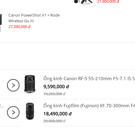
100TBR
21,900,000
đ
Canon PowerShot V1 + Rode
Wireless Go III
27,590,000
đ
Ống
9,590,000
đ
10,269,000
đ
Ống kính Sony FE 24-70mm F2.8 GM / SEL2470GM
18,490,000
đ
20,490,000
đ