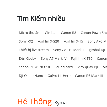
14 bộ lọc màu sáng tạo tích hợp bao gồm
Micrô tích hợp chất lượng cao cùng đầu 
Kết nối Wi-Fi và Bluetooth để truyền tệ
Tìm Kiếm nhiều
3. Đánh giá Canon PowerShot V1 
4K sắc nét
Micro thu âm
Gimbal
Canon R8
Canon PowerSho
3.1. Cảm biến 1,4 inch 22.3MP cho ảnh tĩnh 
Sony FX2
Fujifilm X-S20
Fujifilm X-T5
Sony A7C Ma
Canon V1 là máy ảnh kỹ thuật số nhỏ gọn lai
Thiết bị livestream
Sony ZV E10 Mark II
gimbal DJI
dựa trên PowerShot G7 X Mark III, cảm biến C
Đèn Godox
Sony A7 Mark IV
Fujifilm X-T50
Canon
four-thirds nhưng có tỷ lệ khung hình 3:2 rộng
Cảm biến này cung cấp chất lượng sắc nét hơn v
canon RF 28 70 f2.8
Sound card
Máy quay Dji
Má
trong ảnh tĩnh. Tốc độ đọc nhanh hơn để giảm 
nhiễu được cải thiện nâng cao nội dung của bạn 
DJI Osmo Nano
GoPro Lit Hero
Canon R6 Mark III
Hệ Thống
Kyma