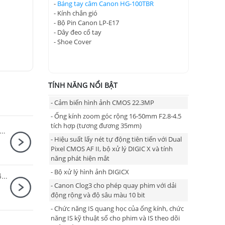
-
Báng tay câm Canon HG-100TBR
- Kính chắn gió
- Bộ Pin Canon LP-E17
- Dây đeo cổ tay
- Shoe Cover
TÍNH NĂNG NỔI BẬT
- Cảm biến hình ảnh CMOS 22.3MP
- Ống kính zoom góc rộng 16-50mm F2.8-4.5
tích hợp (tương đương 35mm)
 kính Canon RF-S 55-210mm F5-7.1 IS STM
- Hiệu suất lấy nét tự động tiên tiến với Dual
Pixel CMOS AF II, bộ xử lý DIGIC X và tính
năng phát hiện mắt
- Bộ xử lý hình ảnh DIGICX
Ống kính Fujifilm (Fujinon) XF 70-300mm F4-5.6 R LM OIS WR
- Canon Clog3 cho phép quay phim với dải
động rộng và độ sâu màu 10 bit
- Chức năng IS quang học của ống kính, chức
năng IS kỹ thuật số cho phim và IS theo dõi