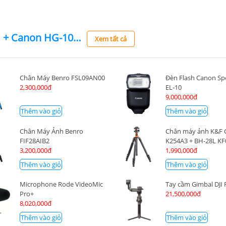
Canon PowerShot V1 + Canon HG-100TBR
Xem tất cả
Chân Máy Benro FSL09AN00
Đèn Flash Canon Sp
2,300,000đ
EL-10
9,000,000đ
Thêm vào giỏ
Thêm vào giỏ
Chân Máy Ảnh Benro
Chân máy ảnh K&F 
FIF28AIB2
K254A3 + BH-28L KF
3,200,000đ
1,990,000đ
Thêm vào giỏ
Thêm vào giỏ
Microphone Rode VideoMic
Tay cầm Gimbal DJI 
Pro+
21,500,000đ
8,020,000đ
Thêm vào giỏ
Thêm vào giỏ