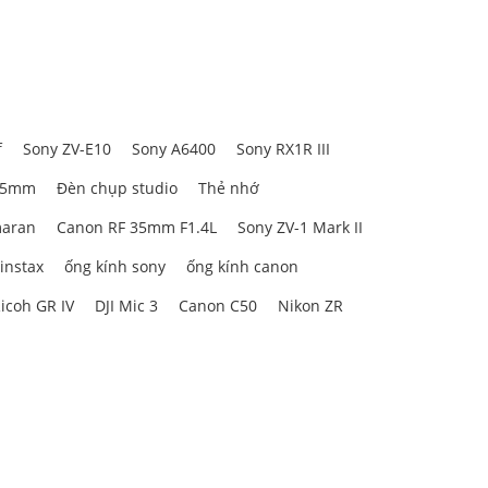
g video
f
Sony ZV-E10
Sony A6400
Sony RX1R III
85mm
Đèn chụp studio
Thẻ nhớ
c xây dựng
aran
Canon RF 35mm F1.4L
Sony ZV-1 Mark II
iến micro-
 instax
ống kính sony
ống kính canon
h nhỏ gọn.
nh xác hơn
icoh GR IV
DJI Mic 3
Canon C50
Nikon ZR
 kiểm soát