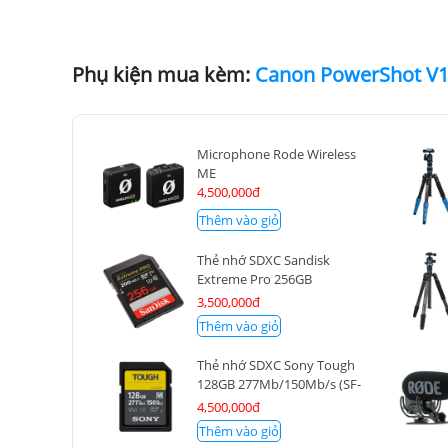
Phụ kiện mua kèm:
Microphone Rode Wireless
ME
4,500,000đ
Thêm vào giỏ
Thẻ nhớ SDXC Sandisk
Extreme Pro 256GB
200MB/140MB/s
3,500,000đ
Thêm vào giỏ
Thẻ nhớ SDXC Sony Tough
128GB 277Mb/150Mb/s (SF-
M128T)
4,500,000đ
Thêm vào giỏ