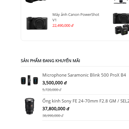
Máy ảnh Canon PowerShot
V1
22,490,000
đ
SẢN PHẨM ĐANG KHUYẾN MÃI
Microphone Saramonic Blink 500 ProX B4
3,500,000
đ
5,720,000
đ
37,800,000
đ
38,990,000
đ