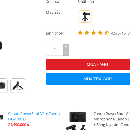
Xuất xứ
Nhật bản
Màu sắc
m
Bình chọn
4.5/5 (15 l
+
-
MUA HÀNG
MUA TRẢ GÓP
Canon PowerShot V1 + Canon
Canon PowerShot V1
HG-100TBR
Microphone Canon 
21,490,000
+ Báng tay cầm Cano
đ