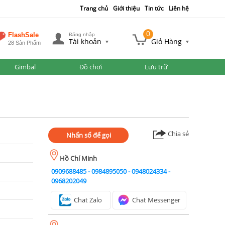
Trang chủ
Giới thiệu
Tin tức
Liên hệ
0
FlashSale
Đăng nhập
Tài khoản
Giỏ Hàng
28 Sản Phẩm
Gimbal
Đồ chơi
Lưu trữ
Chia sẻ
Nhấn số để gọi
Hồ Chí Minh
0909688485
-
0984895050
-
0948024334
-
0968202049
Chat Zalo
Chat Messenger