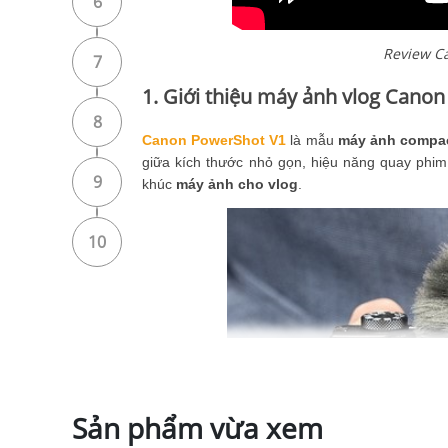
6
Review Ca
7
1. Giới thiệu máy ảnh vlog Cano
8
Canon PowerShot V1
là mẫu
máy ảnh compa
giữa kích thước nhỏ gọn, hiệu năng quay phi
9
khúc
máy ảnh cho vlog
.
10
Sản phẩm vừa xem