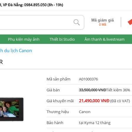
, VP Đà Nẵng: 0984.895.050 (8h - 19h)
Mã giảm giá
tlk
0 Mã
Phụ kiện máy ảnh
Thiết bị Studio
Âm thanh & livestream
h du lịch Canon
R
Mã sản phẩm
A01000376
Giá bán
33,500,000 VNĐ
Tiết kiệm 36%
21,490,000 VNĐ
Giá khuyến mãi
(Đã có VAT)
Thương hiệu
Canon
Bảo hành
tại Kyma 12 tháng