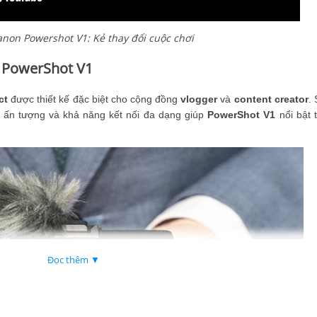
non Powershot V1: Kẻ thay đổi cuộc chơi
n PowerShot V1
ct
được thiết kế đặc biệt cho cộng đồng
vlogger
và
content creator
.
m ấn tượng và khả năng kết nối đa dạng giúp
PowerShot V1
nổi bật 
Đọc thêm ▼