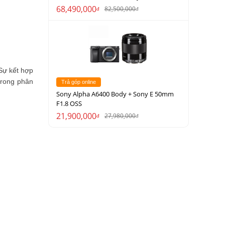
68,490,000
82,500,000
đ
đ
 Sự kết hợp
trong phân
Trả góp online
Sony Alpha A6400 Body + Sony E 50mm
F1.8 OSS
21,900,000
27,980,000
đ
đ