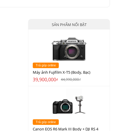
SẢN PHẨM NỔI BẬT
Trả góp online
Máy ảnh Fujifilm X-T5 (Body, Bạc)
39,900,000
44,990,000
đ
đ
Trả góp online
Canon EOS R6 Mark III Body + DJI RS 4