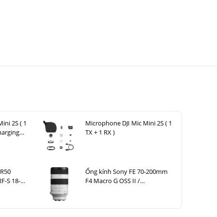
ini 2S ( 1
Microphone DJI Mic Mini 2S ( 1
harging
TX + 1 RX )
 R50
Ống kính Sony FE 70-200mm
RF-S 18-
F4 Macro G OSS II /
SEL70200G2