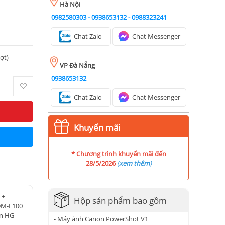
Hà Nội
0982580303
-
0938653132
-
0988323241
Chat Zalo
Chat Messenger
ượt)
VP Đà Nẵng
0938653132
Chat Zalo
Chat Messenger
Khuyến mãi
* Chương trình khuyến mãi đến
28/5/2026
(
xem thêm
)
 +
Hộp sản phẩm bao gồm
DM-E100
n HG-
- Máy ảnh Canon PowerShot V1