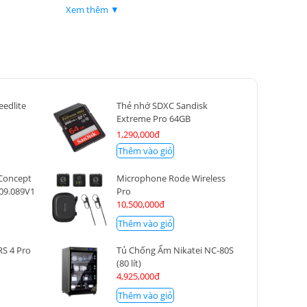
chủ thể
Xem thêm ▼
- Các chế độ Demo cận cảnh phim, chế độ
Phim làm mịn da và chế độ Chống rung hình
ảnh phim
eedlite
Thẻ nhớ SDXC Sandisk
Extreme Pro 64GB
200MB/90MB/s
1,290,000đ
Thêm vào giỏ
Concept
Microphone Rode Wireless
09.089V1
Pro
10,500,000đ
Thêm vào giỏ
RS 4 Pro
Tủ Chống Ẩm Nikatei NC-80S
(80 lít)
4,925,000đ
Thêm vào giỏ