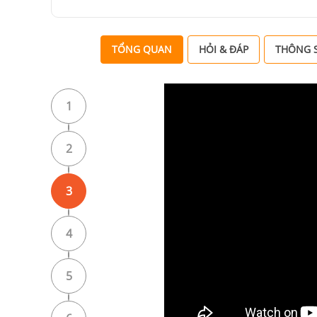
TỔNG QUAN
HỎI & ĐÁP
THÔNG S
1
2
3
4
5