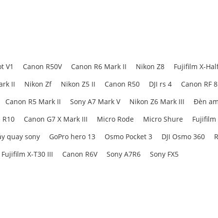
 Story Teal & Orange và Retro Green
vào mic 3,5 mm
p liền mạch qua ứng dụng Canon Camera Connect
- một chiếc máy ảnh vlog đáng giá với chất lượn
t V1
Canon R50V
Canon R6 Mark II
Nikon Z8
Fujifilm X-Hal
và video chân thực
rk II
Nikon Zf
Nikon Z5 II
Canon R50
DJI rs 4
Canon RF 
 mang đến thông số kỹ thuật nâng cấp cho dòng máy PowerShot. Đượ
Canon R5 Mark II
Sony A7 Mark V
Nikon Z6 Mark III
Đèn am
MOS Type 1,4 inch 22,3 megapixel lớn mới của V1 tương tự như cảm b
 R10
Canon G7 X Mark III
Micro Rode
Micro Shure
Fujifilm
 hơn. Nó có diện tích gấp đôi cảm biến 1,0 inch thường thấy ở máy ản
à độ nhạy được cải thiện để chụp các chi tiết tốt hơn và màu sắc chí
y quay sony
GoPro hero 13
Osmo Pocket 3
DJI Osmo 360
R
hiện tượng màn trập lăn, hiệu suất ánh sáng yếu tốt hơn và khả năng
trong khi vẫn duy trì kiểu dáng nhỏ gọn.
Fujifilm X-T30 III
Canon R6V
Sony A7R6
Sony FX5