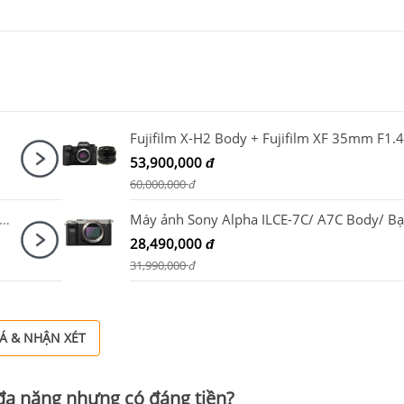
Fujifilm X-H2 Body + Fujifilm XF 35mm F1.4
53,900,000
đ
60,000,000
đ
a A7C Mark II Body + Sony FE 24-50mm F2.8 G + SmallRig HawkLock Cage 5198 + SmallRig NATO Top Handle 3766
Máy ảnh Sony Alpha ILCE-7C/ A7C Body/ Bạ
28,490,000
đ
31,990,000
đ
Á & NHẬN XÉT
đa năng nhưng có đáng tiền?