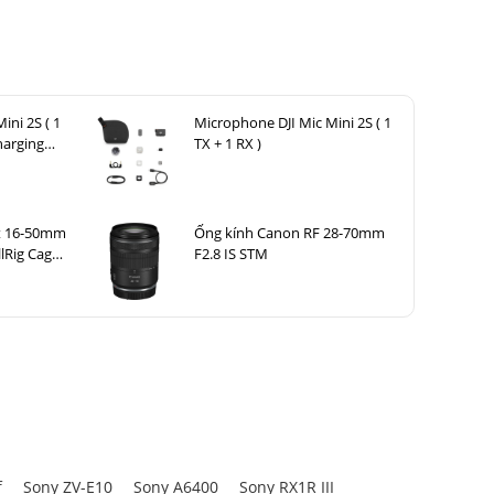
ùng một sản
với thao tác
nh nhóm một
phù hợp với
ini 2S ( 1
Microphone DJI Mic Mini 2S ( 1
harging
TX + 1 RX )
it 16-50mm
Ống kính Canon RF 28-70mm
llRig Cage
F2.8 IS STM
0, A6300,
f
Sony ZV-E10
Sony A6400
Sony RX1R III