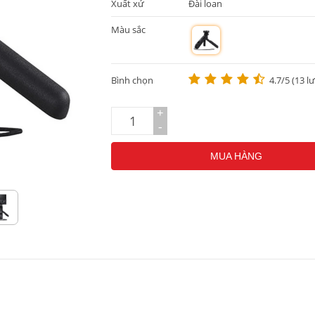
Xuất xứ
Đài loan
Màu sắc
m
Bình chọn
4.7/5 (13 l
+
-
MUA HÀNG