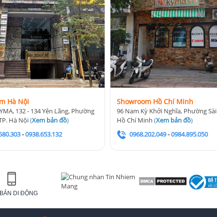
m Hà Nội
Showroom Hồ Chí Minh
YMA, 132 - 134 Yên Lãng, Phường
96 Nam Kỳ Khởi Nghĩa, Phường Sài
TP. Hà Nội
(
Xem bản đồ
)
Hồ Chí Minh
(
Xem bản đồ
)
580.303
-
0938.653.132
0968.202.049
-
0984.895.050
BẢN DI ĐỘNG