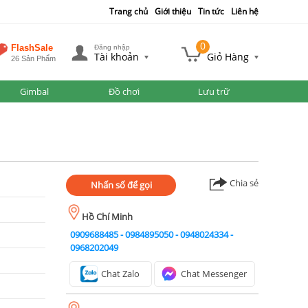
Trang chủ
Giới thiệu
Tin tức
Liên hệ
0
FlashSale
Đăng nhập
Tài khoản
Giỏ Hàng
26 Sản Phẩm
Gimbal
Đồ chơi
Lưu trữ
Chia sẻ
Nhấn số để gọi
Hồ Chí Minh
0909688485
-
0984895050
-
0948024334
-
0968202049
Chat Zalo
Chat Messenger