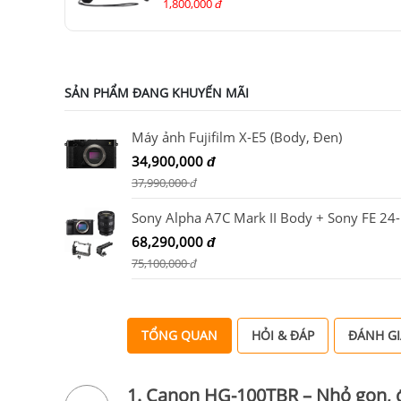
II
1,800,000
đ
SẢN PHẨM ĐANG KHUYẾN MÃI
Máy ảnh Fujifilm X-E5 (Body, Đen)
34,900,000
đ
37,990,000
đ
Sony Alph
68,290,000
đ
75,100,000
đ
TỔNG QUAN
HỎI & ĐÁP
ĐÁNH GI
1. Canon HG-100TBR – Nhỏ gọn, 