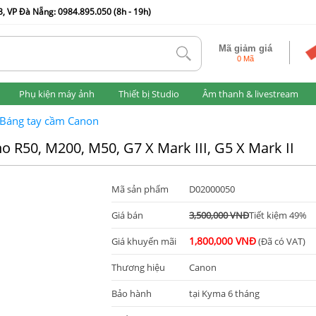
, VP Đà Nẵng: 0984.895.050 (8h - 19h)
Mã giảm giá
tlk
0 Mã
Phụ kiện máy ảnh
Thiết bị Studio
Âm thanh & livestream
Báng tay cầm Canon
R50, M200, M50, G7 X Mark III, G5 X Mark II
Mã sản phẩm
D02000050
Giá bán
3,500,000 VNĐ
Tiết kiệm 49%
1,800,000 VNĐ
Giá khuyến mãi
(Đã có VAT)
Thương hiệu
Canon
Bảo hành
tại Kyma 6 tháng