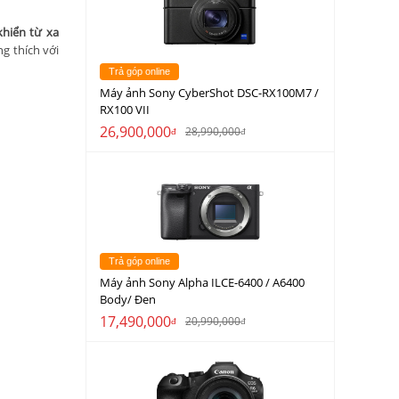
khiển từ xa
g thích với
Trả góp online
Máy ảnh Sony CyberShot DSC-RX100M7 /
RX100 VII
26,900,000
28,990,000
đ
đ
Trả góp online
Máy ảnh Sony Alpha ILCE-6400 / A6400
Body/ Đen
17,490,000
20,990,000
đ
đ