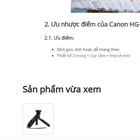
2. Ưu nhược điểm của Canon HG
2.1. Ưu điểm:
Nhỏ gọn, linh hoạt, dễ mang theo
Thiết kế 2 trong 1: tay cầm + tripod mini
Remote Bluetooth tiện lợi, điều khiển máy từ
Đầu xoay linh hoạt, hỗ trợ nhiều góc quay
Dễ sử dụng, phù hợp người mới
Tương thích tốt với hệ sinh thái Canon
Sản phẩm vừa xem
Hỗ trợ phụ kiện qua cold shoe
2.2. Nhược điểm:
Tải trọng giới hạn (~1kg), không phù hợp lens
Không thay thế tripod chuyên nghiệp
3. Đánh giá Canon HG-100TBR