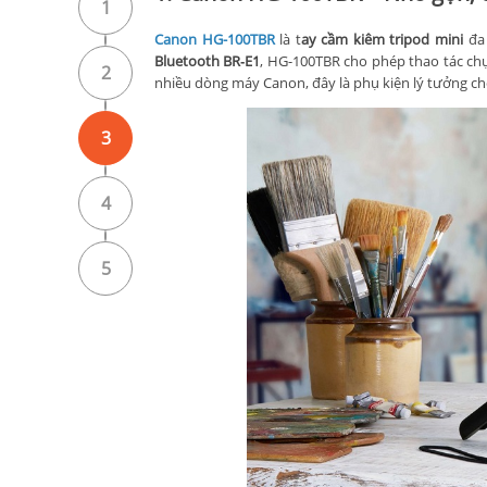
1
Canon HG-100TBR
là t
ay cầm kiêm tripod mini
đa
Bluetooth BR‑E1
, HG-100TBR cho phép thao tác chụ
2
nhiều dòng máy Canon, đây là phụ kiện lý tưởng cho
3
4
5