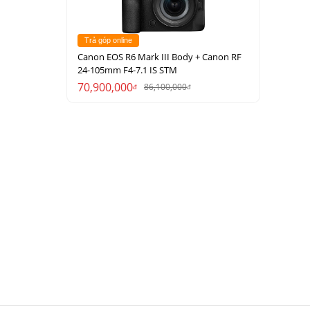
Trả góp online
Canon EOS R6 Mark III Body + Canon RF
24-105mm F4-7.1 IS STM
70,900,000
86,100,000
đ
đ