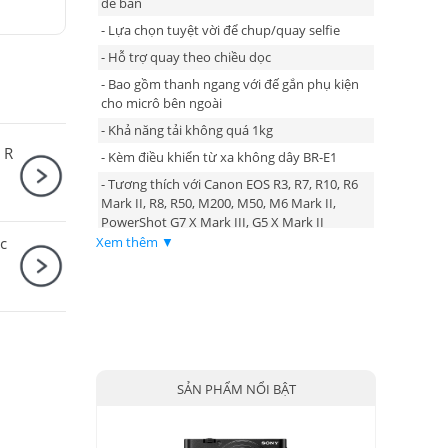
để bàn
- Lựa chọn tuyệt vời để chup/quay selfie
- Hỗ trợ quay theo chiều dọc
- Bao gồm thanh ngang với đế gắn phụ kiện
cho micrô bên ngoài
- Khả năng tải không quá 1kg
 R
- Kèm điều khiển từ xa không dây BR-E1
- Tương thích với Canon EOS R3, R7, R10, R6
Mark II, R8, R50, M200, M50, M6 Mark II,
PowerShot G7 X Mark III, G5 X Mark II
Xem thêm ▼
c
SẢN PHẨM NỔI BẬT