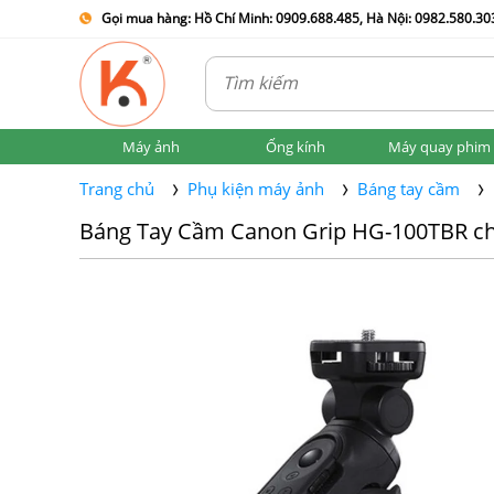
Gọi mua hàng: Hồ Chí Minh: 0909.688.485, Hà Nội: 0982.580.303
Máy ảnh
Ống kính
Máy quay phim
Trang chủ
Phụ kiện máy ảnh
Báng tay cầm
Báng Tay Cầm Canon Grip HG-100TBR cho 