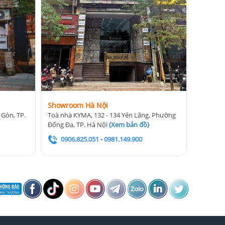
Showroom Hà Nội
 Gòn, TP.
Toà nhà KYMA, 132 - 134 Yên Lãng, Phường
Đống Đa, TP. Hà Nội
(
Xem bản đồ
)
0906.825.051
-
0981.149.900