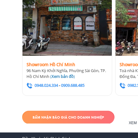
Showroom Hồ Chí Minh
Showroo
96 Nam Kỳ Khởi Nghĩa, Phường Sài Gòn, TP.
Toà nhà K
Hồ Chí Minh
(
Xem bản đồ
)
Đống Đa, 
0948.024.334
-
0909.688.485
0982.
XEM 
3.4. Canon HG-100TBR: Nhỏ gọn và nhẹ