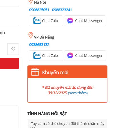
Hà Nội
0906825051
-
0988323241
Chat Zalo
Chat Messenger
ượt)
VP Đà Nẵng
0938653132
Chat Zalo
Chat Messenger
Khuyến mãi
* Giá khuyến mãi áp dụng đến
30/12/2025
(
xem thêm
)
TÍNH NĂNG NỔI BẬT
- Tay cầm có thể chuyển đổi thành chân máy