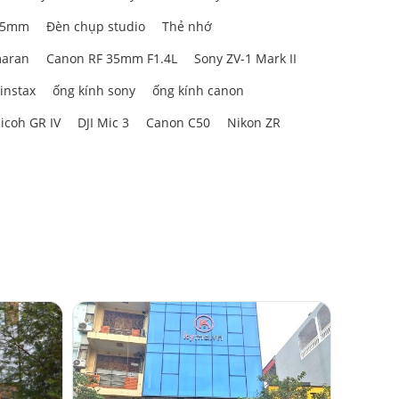
85mm
Đèn chụp studio
Thẻ nhớ
aran
Canon RF 35mm F1.4L
Sony ZV-1 Mark II
 instax
ống kính sony
ống kính canon
icoh GR IV
DJI Mic 3
Canon C50
Nikon ZR
gười dùng.
 và lấy nét
t, giúp bạn
nhiều hướng
angle) hoặc
BR mang lại
ợ phức tạp,