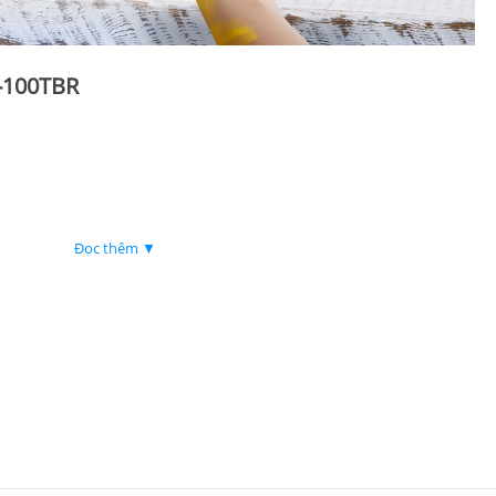
-100TBR
 xa
Đọc thêm ▼
 lớn