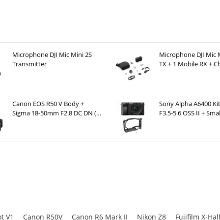
ông minh
, kết hợp hoàn hảo giữa
tay cầm quay (grip) và tripod mini
trong c
ị giúp tăng độ ổn định, hạn chế rung lắc khi quay vlog hoặc di chuyển. Chỉ 
chuyển thành tripod để bàn, hỗ trợ quay video, livestream hoặc chụp ả
 dùng tiết kiệm thời gian setup, giảm bớt phụ kiện mang theo và đặc biệt 
Microphone DJI Mic Mini 2S
Microphone DJI Mic M
ng khác nhau.
Transmitter
TX + 1 Mobile RX + C
Case )
Canon EOS R50 V Body +
Sony Alpha A6400 K
Sigma 18-50mm F2.8 DC DN (C)
F3.5-5.6 OSS II + Sma
+ Rode Wireless Go III
for Sony A6500, A640
A6100 CCS2310C
t V1
Canon R50V
Canon R6 Mark II
Nikon Z8
Fujifilm X-Hal