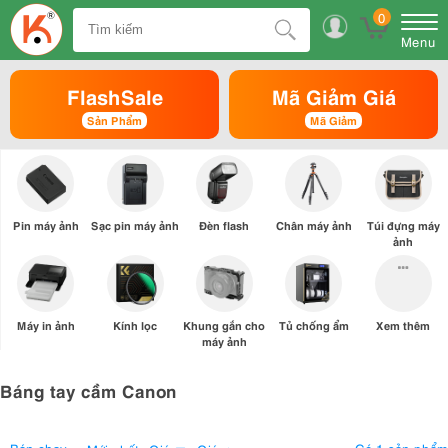
0
Menu
FlashSale
Mã Giảm Giá
Sản Phẩm
Mã Giảm
Pin máy ảnh
Sạc pin máy ảnh
Đèn flash
Chân máy ảnh
Túi đựng máy
ảnh
Máy in ảnh
Kính lọc
Khung gắn cho
Tủ chống ẩm
Xem thêm
máy ảnh
Báng tay cầm Canon