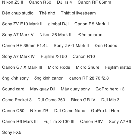
Nikon Z5 II
Canon R50
DJI rs 4
Canon RF 85mm
Đèn chụp studio
Thẻ nhớ
Thiết bị livestream
Sony ZV E10 Mark II
gimbal DJI
Canon R5 Mark II
Sony A7 Mark V
Nikon Z6 Mark III
Đèn amaran
Canon RF 35mm F1.4L
Sony ZV-1 Mark II
Đèn Godox
Sony A7 Mark IV
Fujifilm X-T50
Canon R10
Canon G7 X Mark III
Micro Rode
Micro Shure
Fujifilm instax
ống kính sony
ống kính canon
canon RF 28 70 f2.8
Sound card
Máy quay Dji
Máy quay sony
GoPro hero 13
Osmo Pocket 3
DJI Osmo 360
Ricoh GR IV
DJI Mic 3
Canon C50
Nikon ZR
DJI Osmo Nano
GoPro Lit Hero
Canon R6 Mark III
Fujifilm X-T30 III
Canon R6V
Sony A7R6
Sony FX5