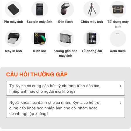
Pin máy ảnh
Sạc pin máy ảnh
Đèn flash
Chân máy ảnh
Túi đựng máy
ảnh
Máy in ảnh
Kính lọc
Khung gắn cho
Tủ chống ẩm
Xem thêm
máy ảnh
CÂU HỎI THƯỜNG GẶP
Tại Kyma có cung cấp bất kỳ chương trình đào tạo
nhiếp ảnh nào cho người mới không?
Ngoài khóa học dành cho cá nhân, Kyma có hỗ trợ
cung cấp khóa học nhiếp ảnh cho đội nhóm hoặc
doanh nghiệp không?