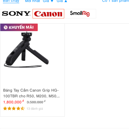
Bán chạy
Có 1 sản phẩm
Mới nhất
Giá
Giá
Báng Tay Cầm Canon Grip HG-
100TBR cho R50, M200, M50,
G7 X Mark III, G5 X Mark II
1,800,000
đ
3,500,000
đ
13 đánh giá