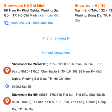
Showroom Hồ Chí Minh
Showroom Hà Nội
96 Nam Kỳ Khởi Nghĩa, Phường Sài
Toà nhà KYMA, 132 - 1
Xem bản đồ
Gòn, TP. Hồ Chí Minh
(
)
Phường Đống Đa, TP. H
đồ
)
0948.024.334
-
0909.688.485
0982.580.303
-
0938
Thông tin công ty
Địa chỉ Showroom
Showroom Hồ Chí Minh:
(8h15 - 19h00 từ
Thứ hai - Thứ sáu, Thứ
96 Nam Kỳ Khởi
bảy từ
8h15 - 17h15,
Chủ nhật từ 8
h30 - 16h30
)
Nghĩa, Phường Sài Gòn, TP. Hồ Chí Minh
0909.688.485
,
Showroom Hà Nội:
(8h15 - 17h15 từ Thứ hai - Thứ bảy
Chủ nhật từ
)
Toà nhà KYMA, 132 - 134 Yên Lãng, Phường Đống
8
h30 - 16h30
Đa, TP. Hà Nội