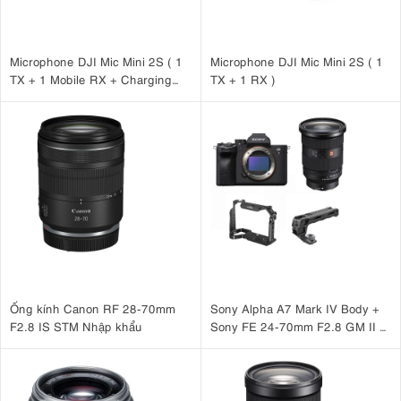
Microphone DJI Mic Mini 2S ( 1
Microphone DJI Mic Mini 2S ( 1
TX + 1 Mobile RX + Charging
TX + 1 RX )
Case )
Ống kính Canon RF 28-70mm
Sony Alpha A7 Mark IV Body +
F2.8 IS STM Nhập khẩu
Sony FE 24-70mm F2.8 GM II +
SmallRig Cage 3667B +
SmallRig ARRI Locating Top
Handle 3765