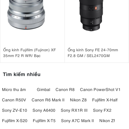
Ống kính Fujifilm (Fujinon) XF
Ống kính Sony FE 24-70mm
35mm F2 R WR/ Bạc
F2.8 GM / SEL2470GM
Tìm kiếm nhiều
Micro thu âm
Gimbal
Canon R8
Canon PowerShot V1
Canon R50V
Canon R6 Mark II
Nikon Z8
Fujifilm X-Half
Sony ZV-E10
Sony A6400
Sony RX1R III
Sony FX2
Fujifilm X-S20
Fujifilm X-T5
Sony A7C Mark II
Nikon Zf