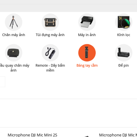
Chân máy ảnh
Túi đựng máy ảnh
Máy in ảnh
Kính lọc
ầu quay chân máy
Remote - Dây bấm
Báng tay cầm
Đế pin
ảnh
mềm
Microphone DJI Mic Mini 2S
Microphone DJI Mic M