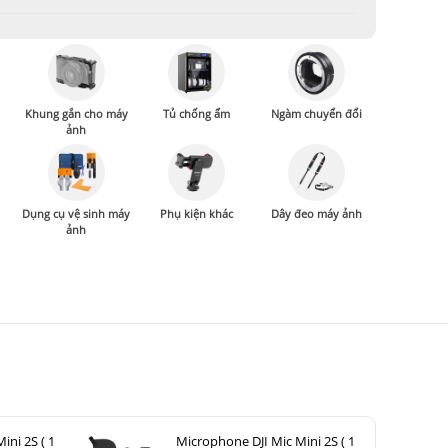
Khung gắn cho máy
Tủ chống ẩm
Ngàm chuyển đổi
ảnh
Dụng cụ vệ sinh máy
Phụ kiện khác
Dây đeo máy ảnh
ảnh
ini 2S ( 1
Microphone DJI Mic Mini 2S ( 1