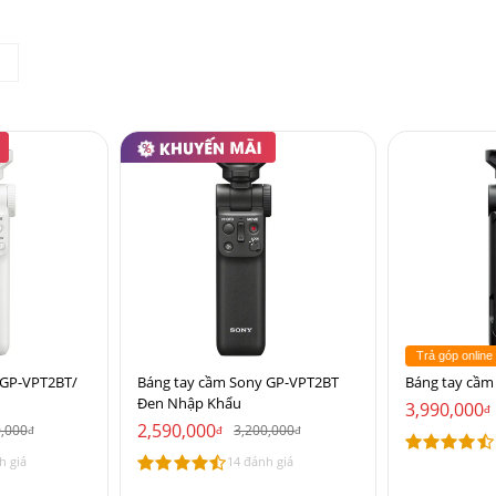
Trả góp online
 GP-VPT2BT/
Báng tay cầm Sony GP-VPT2BT
Báng tay cầm
Đen Nhập Khẩu
3,990,000
đ
2,590,000
0,000
3,200,000
đ
đ
đ
h giá
14 đánh giá