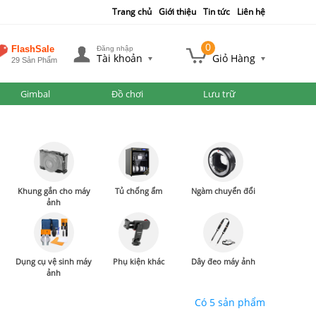
Trang chủ
Giới thiệu
Tin tức
Liên hệ
0
FlashSale
Đăng nhập
Tài khoản
Giỏ Hàng
29 Sản Phẩm
Gimbal
Đồ chơi
Lưu trữ
Khung gắn cho máy
Tủ chống ẩm
Ngàm chuyển đổi
ảnh
Dụng cụ vệ sinh máy
Phụ kiện khác
Dây đeo máy ảnh
ảnh
Có 5 sản phẩm