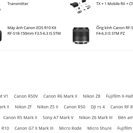
Transmitter
TX + 1 Mobile RX + C
Case )
Máy ảnh Canon EOS R10 Kit
Ống kính Canon RF-
RF-S18-150mm F3.5-6.3 IS STM
F4-6.3 IS STM PZ
t V1
Canon R50V
Canon R6 Mark II
Nikon Z8
Fujifilm X-Hal
rk II
Nikon Zf
Nikon Z5 II
Canon R50
DJI rs 4
Canon RF 
Canon R5 Mark II
Sony A7 Mark V
Nikon Z6 Mark III
Đèn am
 R10
Canon G7 X Mark III
Micro Rode
Micro Shure
Fujifilm