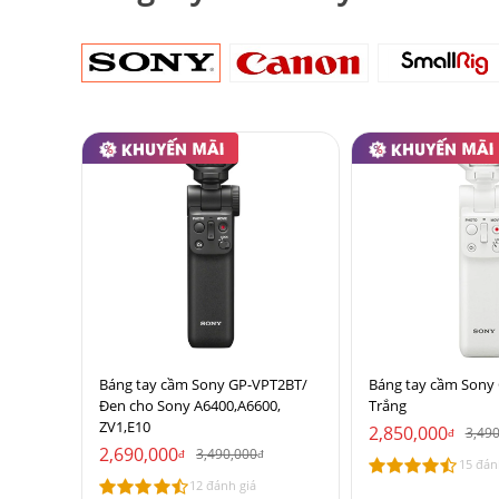
Báng tay cầm Sony GP-VPT2BT/
Báng tay cầm Sony
Đen cho Sony A6400,A6600,
Trắng
ZV1,E10
2,850,000
3,49
đ
2,690,000
3,490,000
đ
đ
15 đán
12 đánh giá