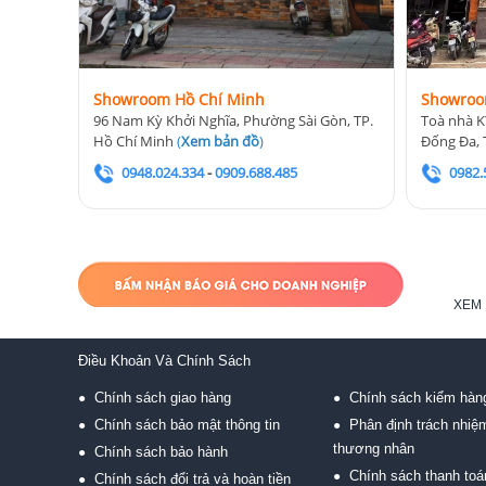
Showroom Hồ Chí Minh
Showroo
96 Nam Kỳ Khởi Nghĩa, Phường Sài Gòn, TP.
Toà nhà K
Hồ Chí Minh
(
Xem bản đồ
)
Đống Đa, 
0948.024.334
-
0909.688.485
0982.
XEM 
Điều Khoản Và Chính Sách
Chính sách giao hàng
Chính sách kiểm hàn
●
●
Chính sách bảo mật thông tin
Phân định trách nhiệ
●
●
thương nhân
Chính sách bảo hành
●
Chính sách thanh toá
●
Chính sách đổi trả và hoàn tiền
●