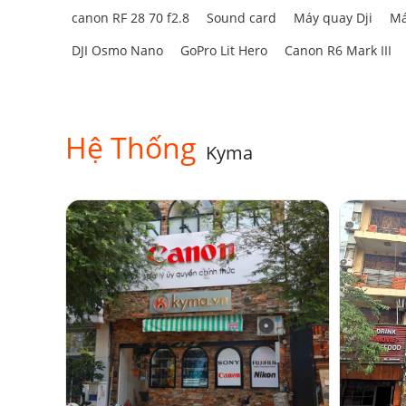
canon RF 28 70 f2.8
Sound card
Máy quay Dji
Má
DJI Osmo Nano
GoPro Lit Hero
Canon R6 Mark III
Hệ Thống
Kyma