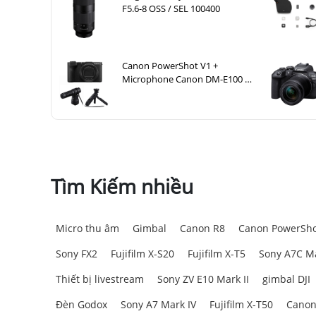
F5.6-8 OSS / SEL 100400
Canon PowerShot V1 +
Microphone Canon DM-E100 +
Báng tay cầm Canon HG-
100TBR
Tìm Kiếm nhiều
Micro thu âm
Gimbal
Canon R8
Canon PowerSho
Sony FX2
Fujifilm X-S20
Fujifilm X-T5
Sony A7C Ma
Thiết bị livestream
Sony ZV E10 Mark II
gimbal DJI
Đèn Godox
Sony A7 Mark IV
Fujifilm X-T50
Canon