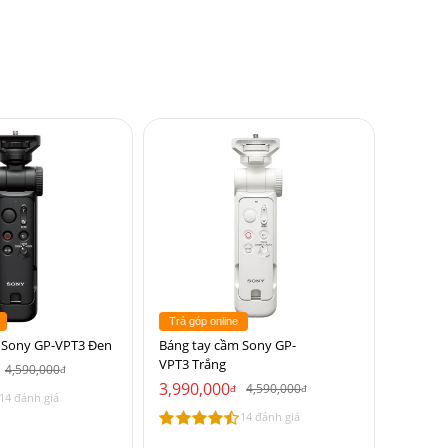
Trả góp online
 Sony GP-VPT3 Đen
Báng tay cầm Sony GP-
VPT3 Trắng
4,590,000
đ
3,990,000
4,590,000
đ
đ
14 đánh giá
14 đánh giá