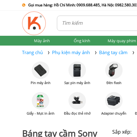
Gọi mua hàng: Hồ Chí Minh: 0909.688.485, Hà Nội: 0982.580.303
Máy ảnh
Ống kính
Máy quay phim
Trang chủ
Phụ kiện máy ảnh
Báng tay cầm
Pin máy ảnh
Sạc pin máy ảnh
Đèn flash
Giấy - Mực in ảnh
Đầu đọc thẻ nhớ
Adapter chuyển
Đ
Báng tay cầm Sony
Sắp xếp: