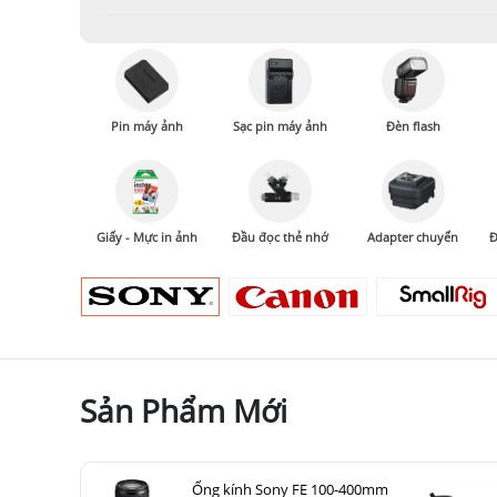
Pin máy ảnh
Sạc pin máy ảnh
Đèn flash
Giấy - Mực in ảnh
Đầu đọc thẻ nhớ
Adapter chuyển
Đ
Sản Phẩm Mới
Ống kính Sony FE 100-400mm