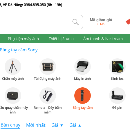
, VP Đà Nẵng: 0984.895.050 (8h - 19h)
Mã giảm giá
tlk
0 Mã
Phụ kiện máy ảnh
Thiết bị Studio
Âm thanh & livestream
Báng tay cầm Sony
Chân máy ảnh
Túi đựng máy ảnh
Máy in ảnh
Kính lọc
ầu quay chân máy
Remote - Dây bấm
Báng tay cầm
Đế pin
ảnh
mềm
Bán chạy
Mới nhất
Giá
Giá