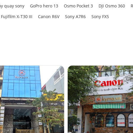
y quay sony
GoPro hero 13
Osmo Pocket 3
DJI Osmo 360
R
Fujifilm X-T30 III
Canon R6V
Sony A7R6
Sony FX5