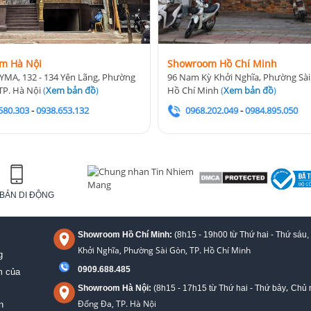
m Hà Nội
Showroom Hồ Chí Minh
YMA, 132 - 134 Yên Lãng, Phường
96 Nam Kỳ Khởi Nghĩa, Phường Sài
TP. Hà Nội
(
Xem bản đồ
)
Hồ Chí Minh
(
Xem bản đồ
)
580.303
-
0938.653.132
0968.202.049
-
0984.895.050
BẢN DI ĐỘNG
Showroom Hồ Chí Minh:
(8h15 - 19h00 từ
Thứ hai - Thứ sáu,
Khởi Nghĩa, Phường Sài Gòn, TP. Hồ Chí Minh
g
0909.688.485
m của
,
Showroom Hà Nội:
(8h15 - 17h15 từ Thứ hai - Thứ bảy
Chủ n
Đống Đa, TP. Hà Nội
n