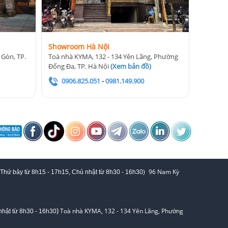
Showroom Hà Nội
 Gòn, TP.
Toà nhà KYMA, 132 - 134 Yên Lãng, Phường
Đống Đa, TP. Hà Nội
(
Xem bản đồ
)
0906.825.051
-
0981.149.900
96 Nam Kỳ
 Thứ bảy từ
8h15 - 17h15,
Chủ nhật từ 8
h30 - 16h30
)
)
Toà nhà KYMA, 132 - 134 Yên Lãng, Phường
hật từ 8
h30 - 16h30