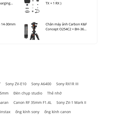
harging
TX + 1 RX )
S 14-30mm
Chân máy ảnh Carbon K&F
Concept O254C2 + BH-36
KF09.123
f
Sony ZV-E10
Sony A6400
Sony RX1R III
85mm
Đèn chụp studio
Thẻ nhớ
aran
Canon RF 35mm F1.4L
Sony ZV-1 Mark II
 instax
ống kính sony
ống kính canon