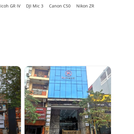
icoh GR IV
DJI Mic 3
Canon C50
Nikon ZR