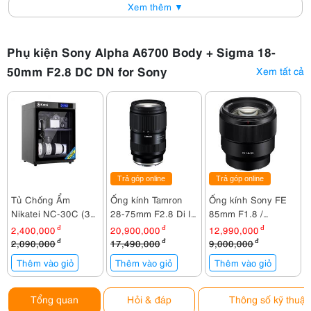
Xem thêm ▼
Phụ kiện Sony Alpha A6700 Body + Sigma 18-
50mm F2.8 DC DN for Sony
Xem tất cả
Trả góp online
Trả góp online
Tủ Chống Ẩm
Ống kính Tamron
Ống kính Sony FE
Nikatei NC-30C (30
28-75mm F2.8 Di III
85mm F1.8 /
lít)
VXD G2 For Sony E
SEL85F18
2,400,000
đ
20,900,000
đ
12,990,000
đ
2,090,000
đ
17,490,000
đ
9,000,000
đ
Thêm vào giỏ
Thêm vào giỏ
Thêm vào giỏ
Tổng quan
Hỏi & đáp
Thông số kỹ thuật