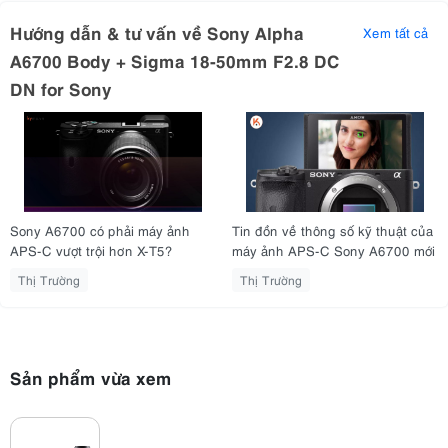
Hướng dẫn & tư vấn về Sony Alpha
Xem tất cả
A6700 Body + Sigma 18-50mm F2.8 DC
DN for Sony
Sony A6700 có phải máy ảnh
Tin đồn về thông số kỹ thuật của
APS-C vượt trội hơn X-T5?
máy ảnh APS-C Sony A6700 mới
Thị Trường
Thị Trường
1. Đánh giá Sony A6700 - Vũ Khí Tối
Sản phẩm vừa xem
Thượng Cho Vlogger!
1.1. Thiết Kế Gọn Nhẹ, Cầm Nắm Chắc Chắn và Thao Tác