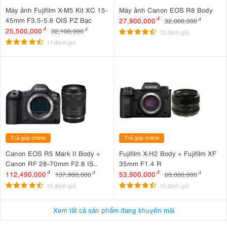
Máy ảnh Fujifilm X-M5 Kit XC 15-
Máy ảnh Canon EOS R8 Body
45mm F3.5-5.6 OIS PZ Bạc
27,900,000
đ
32,000,000
đ
25,500,000
đ
32,100,000
đ
12 đánh giá
11 đánh giá
Ông trùm CROP gọi tên Sony A6700
Trả góp online
Trả góp online
Máy ảnh
Sony A6700
là chiếc máy ảnh cảm biến APS-C vừa được
Canon EOS R5 Mark II Body +
Fujifilm X-H2 Body + Fujifilm XF
ra mắt của nhà Sony. Mang trong mình nhiều công nghệ hiện đại,
Canon RF 28-70mm F2.8 IS
35mm F1.4 R
STM
Sony
A6700
là sự tiếp nối hoàn hảo của dòng máy ảnh
Sony
112,490,000
đ
53,900,000
đ
137,900,000
đ
60,000,000
đ
Alpha
, mang đến sự kết hợp tuyệt vời giữa hiệu suất cao và tính
15 đánh giá
10 đánh giá
năng đa dạng.
Xem tất cả sản phẩm đang khuyến mãi