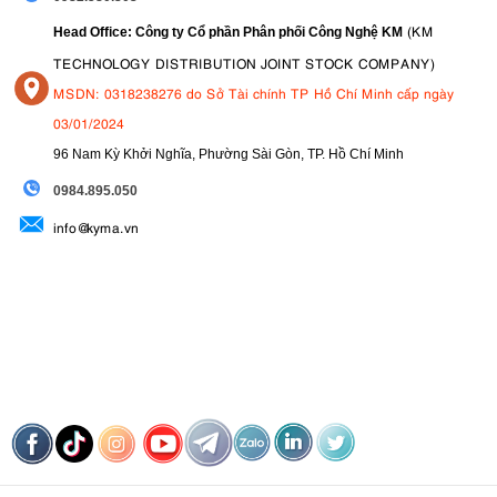
và độ phóng đại 1.07x. Nó cho phép người dùng theo dõi và
ghi lại những cảnh
thể thao
một cách chân thực. Tốc độ làm
(KM
Head Office: Công ty Cổ phần Phân phối Công Nghệ KM
tươi 120 khung hình/giây của
kính ngắm
mang lại trải
TECHNOLOGY DISTRIBUTION JOINT STOCK COMPANY)
nghiệm mượt mà hơn khi theo dõi các đối tượng chuyển
MSDN: 0318238276 do Sở Tài chính TP Hồ Chí Minh cấp ngày
động.
03/01/2024
96 Nam Kỳ Khởi Nghĩa, Phường Sài Gòn, TP. Hồ Chí Minh
09
84.895.050
info@kyma.vn