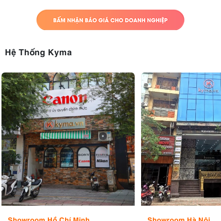
Hệ Thống Kyma
Màn hình của Sony A6700 có kích thước 3 inch và được thiết kế
xoay lật tự do, với độ phân giải 1,03 triệu điểm ảnh.
Showroom Hồ Chí Minh
Showroom Hà Nội