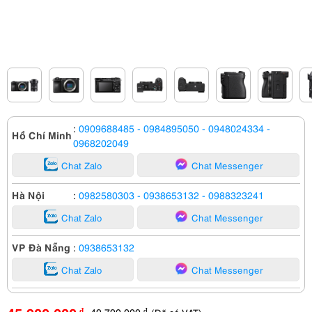
:
0909688485
- 0984895050
- 0948024334
-
Hồ Chí Minh
0968202049
Chat Zalo
Chat Messenger
Hà Nội
:
0982580303
- 0938653132
- 0988323241
Chat Zalo
Chat Messenger
VP Đà Nẵng
:
0938653132
Chat Zalo
Chat Messenger
49,790,000
đ
đ