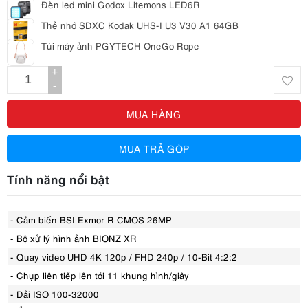
Đèn led mini Godox Litemons LED6R
Thẻ nhớ SDXC Kodak UHS-I U3 V30 A1 64GB
Túi máy ảnh PGYTECH OneGo Rope
+
-
MUA HÀNG
MUA TRẢ GÓP
Tính năng nổi bật
- Cảm biến BSI Exmor R CMOS 26MP
- Bộ xử lý hình ảnh BIONZ XR
- Quay video UHD 4K 120p / FHD 240p / 10-Bit 4:2:2
- Chụp liên tiếp lên tới 11 khung hình/giây
- Dải ISO 100-32000