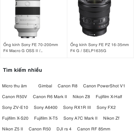
Ống kính Sony FE 70-200mm
Ống kính Sony FE PZ 16-35mm
F4 Macro G OSS II /
F4 G / SELP1635G
SEL70200G2
Tìm kiếm nhiều
Micro thu âm
Gimbal
Canon R8
Canon PowerShot V1
Canon R50V
Canon R6 Mark II
Nikon Z8
Fujifilm X-Half
Với thiết kế tay cầm mới chắc chắn, linh hoạt giúp tăng khả năng xử
Sony ZV-E10
Sony A6400
Sony RX1R III
Sony FX2
lý và ổn định cho người dùng. A6700 rất phù hợp với những nhiếp
ảnh gia theo đuổi thể loại chụp ảnh street.
Fujifilm X-S20
Fujifilm X-T5
Sony A7C Mark II
Nikon Zf
Góc Nhìn Linh Động Với Màn Hình Cảm Ứng Xoay Lật
Nikon Z5 II
Canon R50
DJI rs 4
Canon RF 85mm