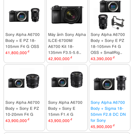
Sony Alpha A6700
Máy ảnh Sony Alpha
Sony Alpha A6700
Body + E PZ 18-
ILCE-6700M/
Body + Sony E PZ
105mm F4 G OSS
A6700 Kit 18-
18-105mm F4 G
135mm F3.5-5.6
OSS + SmallRig
41,800,000
đ
OSS
Hawk Lock Cage Kit
42,900,000
đ
43,390,000
đ
for Sony A6700
5060
Sony Alpha A6700
Sony Alpha A6700
Sony Alpha A6700
Body + Sony E PZ
Body + Sony E
Body + Sigma 18-
10-20mm F4 G
15mm F1.4 G
50mm F2.8 DC DN
for Sony
43,900,000
đ
43,900,000
đ
45,900,000
đ