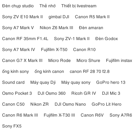
Điểm nổi bật của chiếc
máy ảnh mirrorless Sony
này chính
Đèn chụp studio
Thẻ nhớ
Thiết bị livestream
là
màn hình cảm ứng LCD xoay lật tự do
. Bạn có thể dễ
Sony ZV E10 Mark II
gimbal DJI
Canon R5 Mark II
dàng điều chỉnh góc nhìn và vị trí theo ý muốn, xoay lên,
xuống, trái, phải hoặc thậm chí lật ngược để
chụp selfie
một
Sony A7 Mark V
Nikon Z6 Mark III
Đèn amaran
cách thuận tiện.
Canon RF 35mm F1.4L
Sony ZV-1 Mark II
Đèn Godox
Màn hình Sony A6700
có kích thước 3 inch,
cảm ứng
và
xoay lật tự do
, với độ phân giải 1.03 triệu điểm ảnh.
Sony A7 Mark IV
Fujifilm X-T50
Canon R10
Canon G7 X Mark III
Micro Rode
Micro Shure
Fujifilm instax
ống kính sony
ống kính canon
canon RF 28 70 f2.8
Sound card
Máy quay Dji
Máy quay sony
GoPro hero 13
Osmo Pocket 3
DJI Osmo 360
Ricoh GR IV
DJI Mic 3
Canon C50
Nikon ZR
DJI Osmo Nano
GoPro Lit Hero
Canon R6 Mark III
Fujifilm X-T30 III
Canon R6V
Sony A7R6
Sony FX5