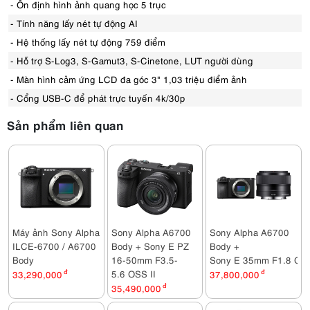
- Ổn định hình ảnh quang học 5 trục
- Tính năng lấy nét tự động AI
- Hệ thống lấy nét tự động 759 điểm
- Hỗ trợ S-Log3, S-Gamut3, S-Cinetone, LUT người dùng
- Màn hình cảm ứng LCD đa góc 3" 1,03 triệu điểm ảnh
- Cổng USB-C để phát trực tuyến 4k/30p
Sản phẩm liên quan
Máy ảnh Sony Alpha
Sony Alpha A6700
Sony Alpha A6700
ILCE-6700 / A6700
Body + Sony E PZ
Body +
Body
16-50mm F3.5-
Sony E 35mm F1.8 OS
5.6 OSS II
33,290,000
đ
37,800,000
đ
35,490,000
đ