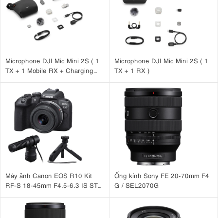
dàng hơn, đặc biệt trong các tình huống
chụp ảnh thể thao
hoặc đối tượng chuyển động nhanh.
Với
thiết kế tay cầm
mới,
Sony A6700
mang lại cảm giác
cầm nắm chắc chắn và linh hoạt, tăng cường khả năng xử lý
và ổn định cho người dùng. Điều này làm cho A6700 trở
Microphone DJI Mic Mini 2S ( 1
Microphone DJI Mic Mini 2S ( 1
thành một lựa chọn lý tưởng cho các nhiếp ảnh gia theo đuổi
TX + 1 Mobile RX + Charging
TX + 1 RX )
thể loại
chụp ảnh đường phố
.
Case )
Máy ảnh Canon EOS R10 Kit
Ống kính Sony FE 20-70mm F4
RF-S 18-45mm F4.5-6.3 IS STM
G / SEL2070G
+ Microphone Canon DM-E100
+ Báng tay cầm Canon HG-
100TBR