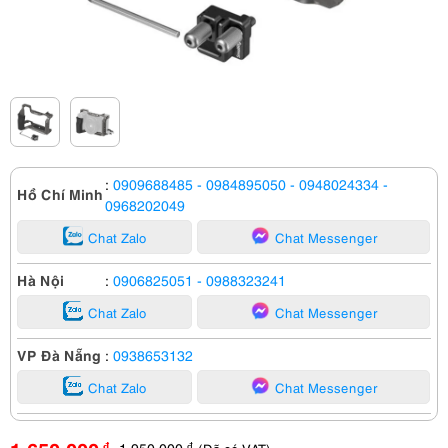
:
0909688485
- 0984895050
- 0948024334
-
Hồ Chí Minh
0968202049
Chat Zalo
Chat Messenger
Hà Nội
:
0906825051
- 0988323241
Chat Zalo
Chat Messenger
VP Đà Nẵng
:
0938653132
Chat Zalo
Chat Messenger
1,950,000
đ
đ