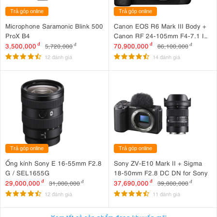
Trả góp online
Trả góp online
Microphone Saramonic Blink 500
Canon EOS R6 Mark III Body +
ProX B4
Canon RF 24-105mm F4-7.1 IS
STM
3,500,000
đ
70,900,000
đ
5,720,000
đ
86,100,000
đ
12 đánh giá
14 đánh giá
Trả góp online
Trả góp online
Ống kính Sony E 16-55mm F2.8
Sony ZV-E10 Mark II + Sigma
G / SEL1655G
18-50mm F2.8 DC DN for Sony
29,000,000
đ
37,690,000
đ
31,000,000
đ
39,800,000
đ
12 đánh giá
11 đánh giá
Xem tất cả sản phẩm đang khuyến mãi