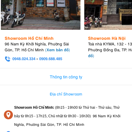
Showroom Hồ Chí Minh
Showroom Hà Nội
96 Nam Kỳ Khởi Nghĩa, Phường Sài
Toà nhà KYMA, 132 - 1
Xem bản đồ
Gòn, TP. Hồ Chí Minh
(
)
Phường Đống Đa, TP. H
đồ
)
0948.024.334
-
0909.688.485
0982.580.303
-
0938
Thông tin công ty
Địa chỉ Showroom
Showroom Hồ Chí Minh:
(8h15 - 19h00 từ
Thứ hai - Thứ sáu, Thứ
96 Nam Kỳ Khởi
bảy từ
8h15 - 17h15,
Chủ nhật từ 8
h30 - 16h30
)
Nghĩa, Phường Sài Gòn, TP. Hồ Chí Minh