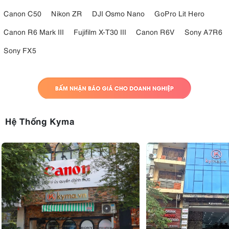
Canon C50
Nikon ZR
DJI Osmo Nano
GoPro Lit Hero
Canon R6 Mark III
Fujifilm X-T30 III
Canon R6V
Sony A7R6
Sony FX5
Hệ Thống Kyma