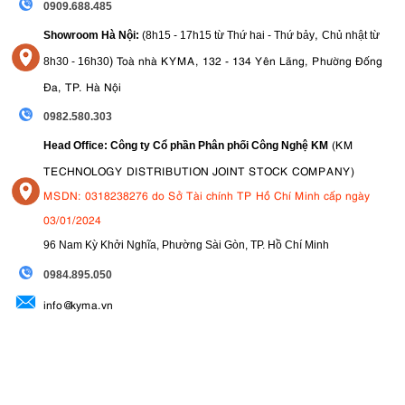
0909.688.485
,
Showroom Hà Nội:
(8h15 - 17h15 từ Thứ hai - Thứ bảy
Chủ nhật từ
)
Toà nhà KYMA, 132 - 134 Yên Lãng, Phường Đống
8
h30 - 16h30
Đa, TP. Hà Nội
0982.580.303
(KM
Head Office: Công ty Cổ phần Phân phối Công Nghệ KM
TECHNOLOGY DISTRIBUTION JOINT STOCK COMPANY)
MSDN: 0318238276 do Sở Tài chính TP Hồ Chí Minh cấp ngày
03/01/2024
96 Nam Kỳ Khởi Nghĩa, Phường Sài Gòn, TP. Hồ Chí Minh
09
84.895.050
info@kyma.vn