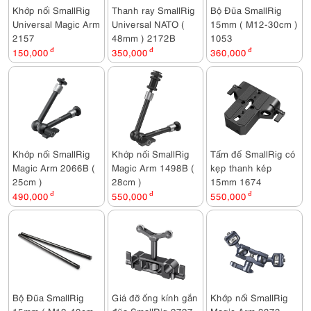
Khớp nối SmallRig
Thanh ray SmallRig
Bộ Đũa SmallRig
Universal Magic Arm
Universal NATO (
15mm ( M12-30cm )
2157
48mm ) 2172B
1053
150,000
đ
350,000
đ
360,000
đ
Khớp nối SmallRig
Khớp nối SmallRig
Tấm đế SmallRig có
Magic Arm 2066B (
Magic Arm 1498B (
kẹp thanh kép
25cm )
28cm )
15mm 1674
490,000
đ
550,000
đ
550,000
đ
Bộ Đũa SmallRig
Giá đỡ ống kính gắn
Khớp nối SmallRig
15mm ( M12-40cm
đũa SmallRig 2727
Magic Arm 3873