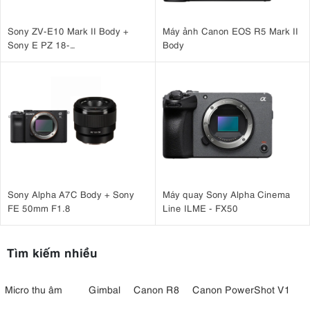
Sony ZV-E10 Mark II Body +
Máy ảnh Canon EOS R5 Mark II
Sony E PZ 18-
Body
105mm F4 G OSS
Sony Alpha A7C Body + Sony
Máy quay Sony Alpha Cinema
FE 50mm F1.8
Line ILME - FX50
Tìm kiếm nhiều
Micro thu âm
Gimbal
Canon R8
Canon PowerShot V1