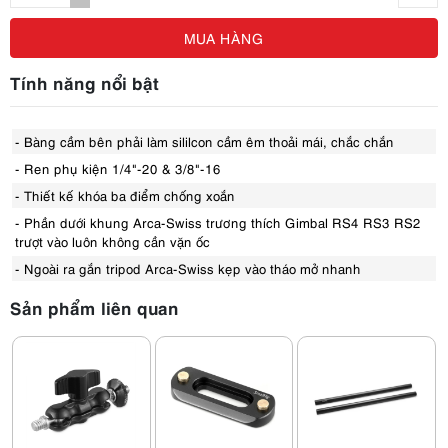
MUA HÀNG
Tính năng nổi bật
- Bàng cầm bên phải làm sililcon cầm êm thoải mái, chắc chắn
- Ren phụ kiện 1/4"-20 & 3/8"-16
- Thiết kế khóa ba điểm chống xoắn
- Phần dưới khung Arca-Swiss trương thích Gimbal RS4 RS3 RS2
trượt vào luôn không cần vặn ốc
- Ngoài ra gắn tripod Arca-Swiss kẹp vào tháo mở nhanh
Sản phẩm liên quan