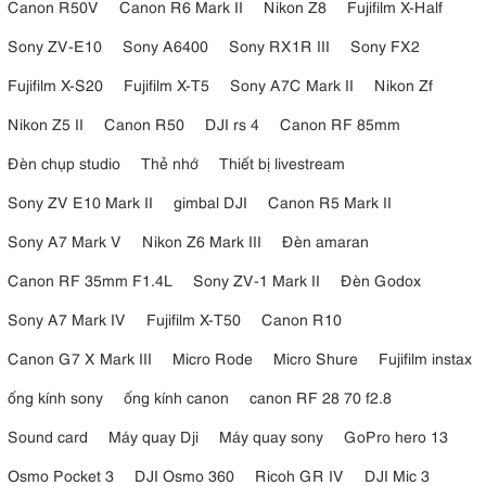
Canon R50V
Canon R6 Mark II
Nikon Z8
Fujifilm X-Half
Sony ZV-E10
Sony A6400
Sony RX1R III
Sony FX2
Fujifilm X-S20
Fujifilm X-T5
Sony A7C Mark II
Nikon Zf
Nikon Z5 II
Canon R50
DJI rs 4
Canon RF 85mm
Đèn chụp studio
Thẻ nhớ
Thiết bị livestream
Sony ZV E10 Mark II
gimbal DJI
Canon R5 Mark II
Sony A7 Mark V
Nikon Z6 Mark III
Đèn amaran
Canon RF 35mm F1.4L
Sony ZV-1 Mark II
Đèn Godox
Sony A7 Mark IV
Fujifilm X-T50
Canon R10
Canon G7 X Mark III
Micro Rode
Micro Shure
Fujifilm instax
ống kính sony
ống kính canon
canon RF 28 70 f2.8
Sound card
Máy quay Dji
Máy quay sony
GoPro hero 13
Osmo Pocket 3
DJI Osmo 360
Ricoh GR IV
DJI Mic 3