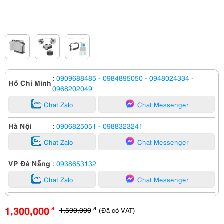
:
0909688485
- 0984895050
- 0948024334
-
Hồ Chí Minh
0968202049
Chat Zalo
Chat Messenger
Hà Nội
:
0906825051
- 0988323241
Chat Zalo
Chat Messenger
VP Đà Nẵng
:
0938653132
Chat Zalo
Chat Messenger
1,300,000
1,590,000
(Đã có VAT)
đ
đ