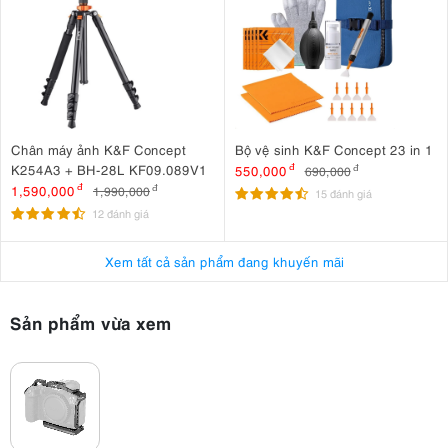
Chân máy ảnh K&F Concept
Bộ vệ sinh K&F Concept 23 in 1
K254A3 + BH-28L KF09.089V1
550,000
đ
690,000
đ
1,590,000
đ
1,990,000
đ
15 đánh giá
12 đánh giá
Xem tất cả sản phẩm đang khuyến mãi
Sản phẩm vừa xem