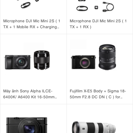
Microphone DJI Mic Mini 2S ( 1
Microphone DJI Mic Mini 2S ( 1
TX + 1 Mobile RX + Charging
TX + 1 RX )
Case )
Máy ảnh Sony Alpha ILCE-
Fujifilm X-E5 Body + Sigma 18-
6400K/ A6400 Kit 16-50mm
50mm F2.8 DC DN ( C ) for
+ E 50mm F1.8 OSS
Fujifilm X