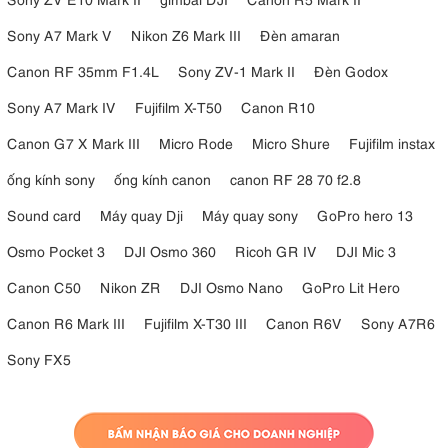
Sony A7 Mark V
Nikon Z6 Mark III
Đèn amaran
Canon RF 35mm F1.4L
Sony ZV-1 Mark II
Đèn Godox
Sony A7 Mark IV
Fujifilm X-T50
Canon R10
Canon G7 X Mark III
Micro Rode
Micro Shure
Fujifilm instax
ống kính sony
ống kính canon
canon RF 28 70 f2.8
Sound card
Máy quay Dji
Máy quay sony
GoPro hero 13
Osmo Pocket 3
DJI Osmo 360
Ricoh GR IV
DJI Mic 3
Canon C50
Nikon ZR
DJI Osmo Nano
GoPro Lit Hero
Canon R6 Mark III
Fujifilm X-T30 III
Canon R6V
Sony A7R6
Sony FX5