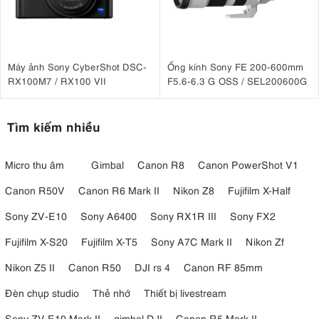
Máy ảnh Sony CyberShot DSC-
Ống kính Sony FE 200-600mm
RX100M7 / RX100 VII
F5.6-6.3 G OSS / SEL200600G
Tìm kiếm nhiều
Micro thu âm
Gimbal
Canon R8
Canon PowerShot V1
Canon R50V
Canon R6 Mark II
Nikon Z8
Fujifilm X-Half
Sony ZV-E10
Sony A6400
Sony RX1R III
Sony FX2
Fujifilm X-S20
Fujifilm X-T5
Sony A7C Mark II
Nikon Zf
Nikon Z5 II
Canon R50
DJI rs 4
Canon RF 85mm
Đèn chụp studio
Thẻ nhớ
Thiết bị livestream
Sony ZV E10 Mark II
gimbal DJI
Canon R5 Mark II