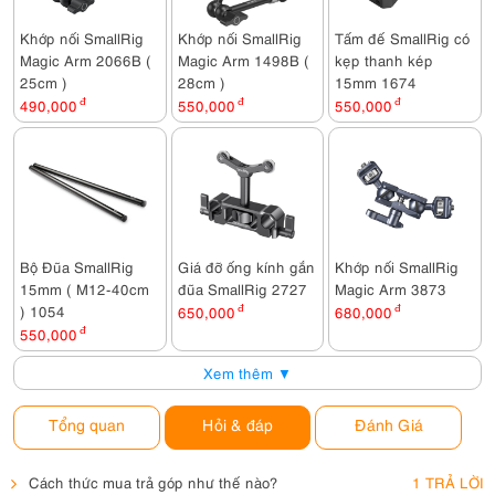
Khớp nối SmallRig
Khớp nối SmallRig
Tấm đế SmallRig có
Magic Arm 2066B (
Magic Arm 1498B (
kẹp thanh kép
25cm )
28cm )
15mm 1674
490,000
đ
550,000
đ
550,000
đ
Bộ Đũa SmallRig
Giá đỡ ống kính gắn
Khớp nối SmallRig
15mm ( M12-40cm
đũa SmallRig 2727
Magic Arm 3873
) 1054
650,000
đ
680,000
đ
550,000
đ
Xem thêm ▼
Tổng quan
Hỏi & đáp
Đánh Giá
Cách thức mua trả góp như thế nào?
1 TRẢ LỜI