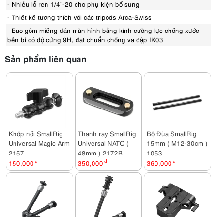
- Nhiều lỗ ren 1/4″-20 cho phụ kiện bổ sung
- Thiết kế tương thích với các tripods Arca-Swiss
- Bao gồm miếng dán màn hình bằng kính cường lực chống xước
bền bỉ có độ cứng 9H, đạt chuẩn chống va đập IK03
Sản phẩm liên quan
Khớp nối SmallRig
Thanh ray SmallRig
Bộ Đũa SmallRig
Universal Magic Arm
Universal NATO (
15mm ( M12-30cm )
2157
48mm ) 2172B
1053
150,000
đ
350,000
đ
360,000
đ