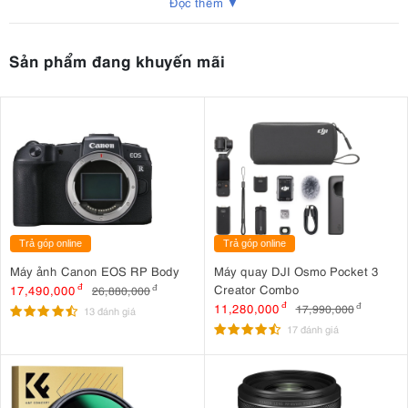
Đọc thêm ▼
Sản phẩm đang khuyến mãi
Trả góp online
Trả góp online
Máy ảnh Canon EOS RP Body
Máy quay DJI Osmo Pocket 3
Creator Combo
17,490,000
đ
26,880,000
đ
11,280,000
đ
17,990,000
đ
13 đánh giá
17 đánh giá