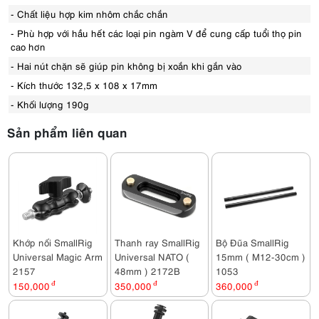
- Chất liệu hợp kim nhôm chắc chắn
- Phù hợp với hầu hết các loại pin ngàm V để cung cấp tuổi thọ pin
cao hơn
- Hai nút chặn sẽ giúp pin không bị xoắn khi gắn vào
- Kích thước 132,5 x 108 x 17mm
- Khối lượng 190g
Sản phẩm liên quan
Khớp nối SmallRig
Thanh ray SmallRig
Bộ Đũa SmallRig
Universal Magic Arm
Universal NATO (
15mm ( M12-30cm )
2157
48mm ) 2172B
1053
150,000
đ
350,000
đ
360,000
đ