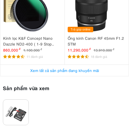
Trả góp online
Kính lọc K&F Concept Nano
Ống kính Canon RF 45mm F1.2
Dazzle ND2-400 ( 1-9 Stop
STM
) 72mm KF01.2361
860,000
đ
11,290,000
đ
1,100,000
đ
13,910,000
đ
11 đánh giá
18 đánh giá
Xem tất cả sản phẩm đang khuyến mãi
Sản phẩm vừa xem