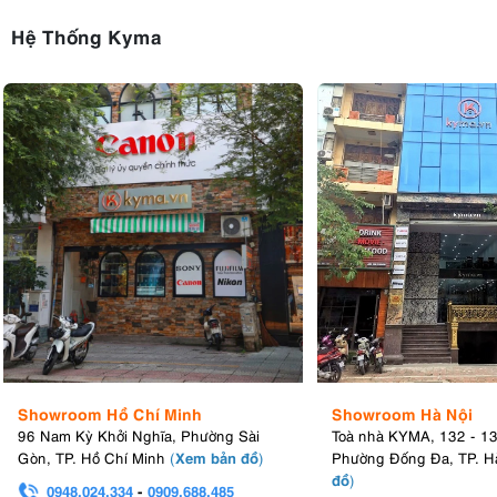
Hệ Thống Kyma
Showroom Hồ Chí Minh
Showroom Hà Nội
96 Nam Kỳ Khởi Nghĩa, Phường Sài
Toà nhà KYMA, 132 - 1
Xem bản đồ
Gòn, TP. Hồ Chí Minh
(
)
Phường Đống Đa, TP. H
đồ
)
0948.024.334
-
0909.688.485