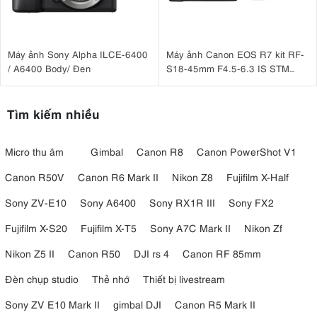
Máy ảnh Sony Alpha ILCE-6400
Máy ảnh Canon EOS R7 kit RF-
/ A6400 Body/ Đen
S18-45mm F4.5-6.3 IS STM
(Nhập khẩu)
Tìm kiếm nhiều
Micro thu âm
Gimbal
Canon R8
Canon PowerShot V1
Canon R50V
Canon R6 Mark II
Nikon Z8
Fujifilm X-Half
Sony ZV-E10
Sony A6400
Sony RX1R III
Sony FX2
Fujifilm X-S20
Fujifilm X-T5
Sony A7C Mark II
Nikon Zf
Nikon Z5 II
Canon R50
DJI rs 4
Canon RF 85mm
Đèn chụp studio
Thẻ nhớ
Thiết bị livestream
Sony ZV E10 Mark II
gimbal DJI
Canon R5 Mark II