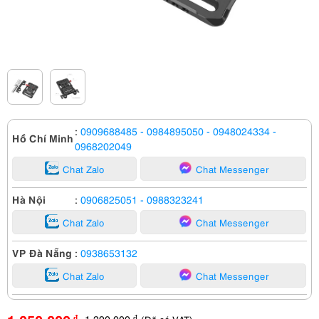
:
0909688485
- 0984895050
- 0948024334
-
Hồ Chí Minh
0968202049
Chat Zalo
Chat Messenger
Hà Nội
:
0906825051
- 0988323241
Chat Zalo
Chat Messenger
VP Đà Nẵng
:
0938653132
Chat Zalo
Chat Messenger
1,290,000
đ
đ