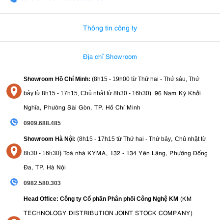
0982.580.303
-
0938
Thông tin công ty
Địa chỉ Showroom
Showroom Hồ Chí Minh:
(8h15 - 19h00 từ
Thứ hai - Thứ sáu, Thứ
96 Nam Kỳ Khởi
bảy từ
8h15 - 17h15,
Chủ nhật từ 8
h30 - 16h30
)
Nghĩa, Phường Sài Gòn, TP. Hồ Chí Minh
0909.688.485
,
Showroom Hà Nội:
(8h15 - 17h15 từ Thứ hai - Thứ bảy
Chủ nhật từ
)
Toà nhà KYMA, 132 - 134 Yên Lãng, Phường Đống
8
h30 - 16h30
Đa, TP. Hà Nội
0982.580.303
(KM
Head Office: Công ty Cổ phần Phân phối Công Nghệ KM
TECHNOLOGY DISTRIBUTION JOINT STOCK COMPANY)