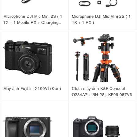
Microphone DJI Mic Mini 2S ( 1
Microphone DJI Mic Mini 2S ( 1
TX + 1 Mobile RX + Charging
TX + 1 RX )
Case )
Máy ảnh Fujifilm X100VI (Đen)
Chân máy ảnh K&F Concept
O234A7 + BH-28L KF09.087V6