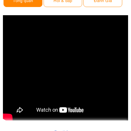
Tổng quan
Hỏi & đáp
Đánh Giá
Combo đi quay chuyên nghiệp - Smallrig Setup