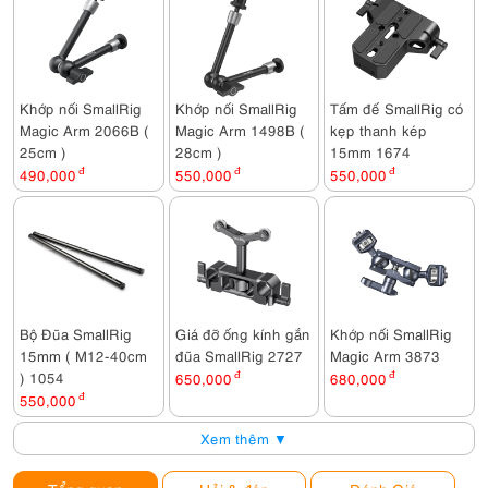
Khớp nối SmallRig
Khớp nối SmallRig
Tấm đế SmallRig có
Magic Arm 2066B (
Magic Arm 1498B (
kẹp thanh kép
25cm )
28cm )
15mm 1674
490,000
đ
550,000
đ
550,000
đ
Bộ Đũa SmallRig
Giá đỡ ống kính gắn
Khớp nối SmallRig
15mm ( M12-40cm
đũa SmallRig 2727
Magic Arm 3873
) 1054
650,000
đ
680,000
đ
550,000
đ
Xem thêm ▼