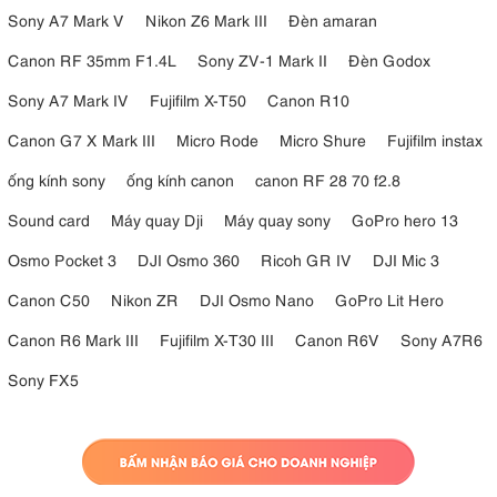
Sony A7 Mark V
Nikon Z6 Mark III
Đèn amaran
Canon RF 35mm F1.4L
Sony ZV-1 Mark II
Đèn Godox
Sony A7 Mark IV
Fujifilm X-T50
Canon R10
Canon G7 X Mark III
Micro Rode
Micro Shure
Fujifilm instax
ống kính sony
ống kính canon
canon RF 28 70 f2.8
Sound card
Máy quay Dji
Máy quay sony
GoPro hero 13
Osmo Pocket 3
DJI Osmo 360
Ricoh GR IV
DJI Mic 3
Canon C50
Nikon ZR
DJI Osmo Nano
GoPro Lit Hero
Canon R6 Mark III
Fujifilm X-T30 III
Canon R6V
Sony A7R6
Sony FX5