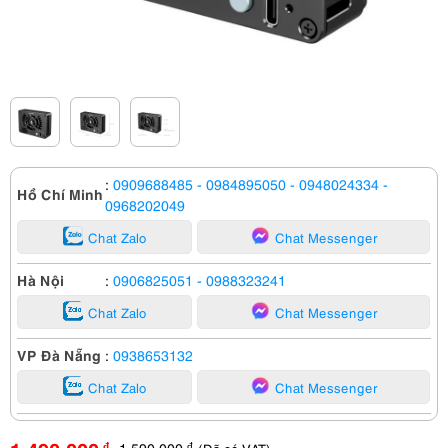
:
0909688485
- 0984895050
- 0948024334
-
Hồ Chí Minh
0968202049
Chat Zalo
Chat Messenger
Hà Nội
:
0906825051
- 0988323241
Chat Zalo
Chat Messenger
VP Đà Nẵng
:
0938653132
Chat Zalo
Chat Messenger
1,590,000
đ
đ