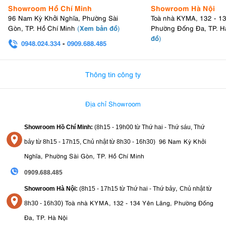
Showroom Hồ Chí Minh
Showroom Hà Nội
96 Nam Kỳ Khởi Nghĩa, Phường Sài
Toà nhà KYMA, 132 - 1
Xem bản đồ
Gòn, TP. Hồ Chí Minh
(
)
Phường Đống Đa, TP. H
đồ
)
0948.024.334
-
0909.688.485
0982.580.303
-
0938
Thông tin công ty
Địa chỉ Showroom
Showroom Hồ Chí Minh:
(8h15 - 19h00 từ
Thứ hai - Thứ sáu, Thứ
96 Nam Kỳ Khởi
bảy từ
8h15 - 17h15,
Chủ nhật từ 8
h30 - 16h30
)
Nghĩa, Phường Sài Gòn, TP. Hồ Chí Minh
0909.688.485
,
Showroom Hà Nội:
(8h15 - 17h15 từ Thứ hai - Thứ bảy
Chủ nhật từ
)
Toà nhà KYMA, 132 - 134 Yên Lãng, Phường Đống
8
h30 - 16h30
Đa, TP. Hà Nội