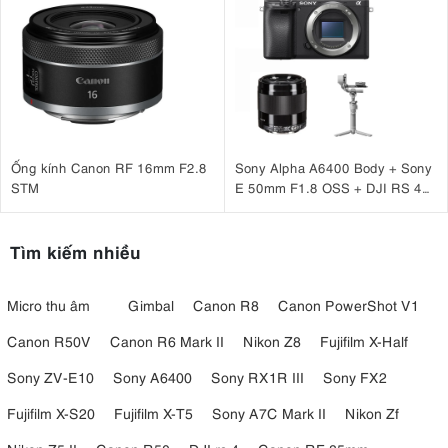
Ống kính Canon RF 16mm F2.8
Sony Alpha A6400 Body + Sony
STM
E 50mm F1.8 OSS + DJI RS 4
Mini
Tìm kiếm nhiều
Micro thu âm
Gimbal
Canon R8
Canon PowerShot V1
Canon R50V
Canon R6 Mark II
Nikon Z8
Fujifilm X-Half
Sony ZV-E10
Sony A6400
Sony RX1R III
Sony FX2
Fujifilm X-S20
Fujifilm X-T5
Sony A7C Mark II
Nikon Zf