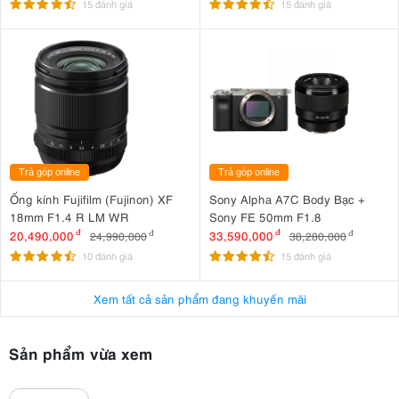
15 đánh giá
15 đánh giá
Trả góp online
Trả góp online
Ống kính Fujifilm (Fujinon) XF
Sony Alpha A7C Body Bạc +
18mm F1.4 R LM WR
Sony FE 50mm F1.8
20,490,000
đ
33,590,000
đ
24,990,000
đ
38,280,000
đ
10 đánh giá
15 đánh giá
Xem tất cả sản phẩm đang khuyến mãi
Sản phẩm vừa xem