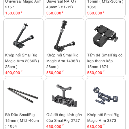
Universal Magic Arm
Universal NATO (
15mm ( M12-30cm )
2157
48mm ) 2172B
1053
150,000
đ
350,000
đ
360,000
đ
Khớp nối SmallRig
Khớp nối SmallRig
Tấm đế SmallRig có
Magic Arm 2066B (
Magic Arm 1498B (
kẹp thanh kép
25cm )
28cm )
15mm 1674
490,000
đ
550,000
đ
550,000
đ
Bộ Đũa SmallRig
Giá đỡ ống kính gắn
Khớp nối SmallRig
15mm ( M12-40cm
đũa SmallRig 2727
Magic Arm 3873
) 1054
650,000
đ
680,000
đ