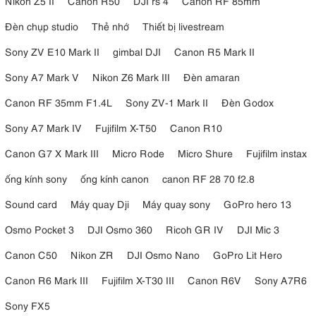
Nikon Z5 II
Canon R50
DJI rs 4
Canon RF 85mm
Đèn chụp studio
Thẻ nhớ
Thiết bị livestream
Sony ZV E10 Mark II
gimbal DJI
Canon R5 Mark II
Sony A7 Mark V
Nikon Z6 Mark III
Đèn amaran
Canon RF 35mm F1.4L
Sony ZV-1 Mark II
Đèn Godox
Sony A7 Mark IV
Fujifilm X-T50
Canon R10
Canon G7 X Mark III
Micro Rode
Micro Shure
Fujifilm instax
ống kính sony
ống kính canon
canon RF 28 70 f2.8
Sound card
Máy quay Dji
Máy quay sony
GoPro hero 13
Osmo Pocket 3
DJI Osmo 360
Ricoh GR IV
DJI Mic 3
Canon C50
Nikon ZR
DJI Osmo Nano
GoPro Lit Hero
Canon R6 Mark III
Fujifilm X-T30 III
Canon R6V
Sony A7R6
Sony FX5