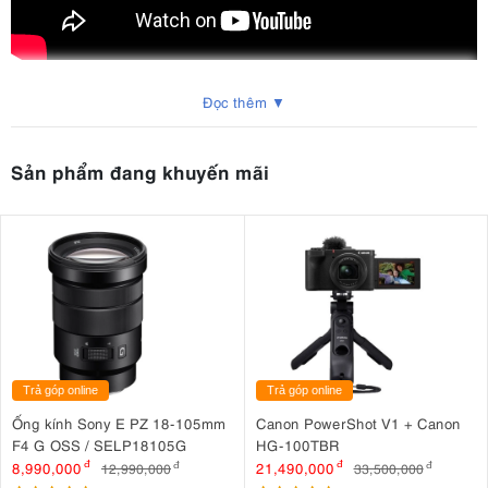
Combo đi quay chuyên nghiệp - Smallrig Setup
Đọc thêm ▼
Sản phẩm đang khuyến mãi
Trả góp online
Trả góp online
Ống kính Sony E PZ 18-105mm
Canon PowerShot V1 + Canon
F4 G OSS / SELP18105G
HG-100TBR
8,990,000
đ
21,490,000
đ
12,990,000
đ
33,500,000
đ