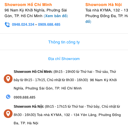
Showroom Hồ Chí Minh
Showroom Hà Nội
96 Nam Kỳ Khởi Nghĩa, Phường Sài
Toà nhà KYMA, 132 - 1
Xem bản đồ
Gòn, TP. Hồ Chí Minh
(
)
Phường Đống Đa, TP. H
đồ
)
0948.024.334
-
0909.688.485
0982.580.303
-
0938
Thông tin công ty
Địa chỉ Showroom
Showroom Hồ Chí Minh:
(8h15 - 19h00 từ
Thứ hai - Thứ sáu, Thứ
96 Nam Kỳ Khởi
bảy từ
8h15 - 17h15,
Chủ nhật từ 8
h30 - 16h30
)
Nghĩa, Phường Sài Gòn, TP. Hồ Chí Minh
0909.688.485
,
Showroom Hà Nội:
(8h15 - 17h15 từ Thứ hai - Thứ bảy
Chủ nhật từ
)
Toà nhà KYMA, 132 - 134 Yên Lãng, Phường Đống
8
h30 - 16h30
Đa, TP. Hà Nội