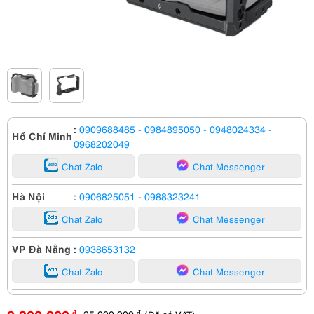
:
0909688485
- 0984895050
- 0948024334
-
Hồ Chí Minh
0968202049
Chat Zalo
Chat Messenger
Hà Nội
:
0906825051
- 0988323241
Chat Zalo
Chat Messenger
VP Đà Nẵng
:
0938653132
Chat Zalo
Chat Messenger
25,000,000
đ
đ