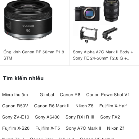
Ống kính Canon RF 50mm F1.8
Sony Alpha A7C Mark II Body +
STM
Sony FE 24-50mm F2.8 G +
SmallRig HawkLock Cage 5198
+ SmallRig NATO Top Handle
3766
Tìm kiếm nhiều
Micro thu âm
Gimbal
Canon R8
Canon PowerShot V1
Canon R50V
Canon R6 Mark II
Nikon Z8
Fujifilm X-Half
Sony ZV-E10
Sony A6400
Sony RX1R III
Sony FX2
Fujifilm X-S20
Fujifilm X-T5
Sony A7C Mark II
Nikon Zf
Nikon Z5 II
Canon R50
DJI rs 4
Canon RF 85mm