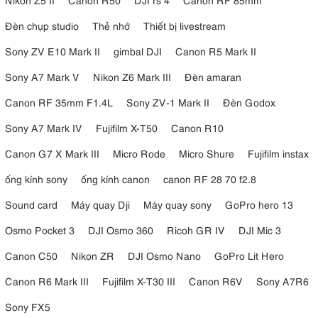
Đèn chụp studio
Thẻ nhớ
Thiết bị livestream
Sony ZV E10 Mark II
gimbal DJI
Canon R5 Mark II
Sony A7 Mark V
Nikon Z6 Mark III
Đèn amaran
Canon RF 35mm F1.4L
Sony ZV-1 Mark II
Đèn Godox
Sony A7 Mark IV
Fujifilm X-T50
Canon R10
Canon G7 X Mark III
Micro Rode
Micro Shure
Fujifilm instax
ống kính sony
ống kính canon
canon RF 28 70 f2.8
Sound card
Máy quay Dji
Máy quay sony
GoPro hero 13
Osmo Pocket 3
DJI Osmo 360
Ricoh GR IV
DJI Mic 3
Canon C50
Nikon ZR
DJI Osmo Nano
GoPro Lit Hero
Canon R6 Mark III
Fujifilm X-T30 III
Canon R6V
Sony A7R6
Sony FX5