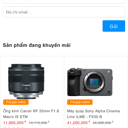
Gửi
Sản phẩm đang khuyến mãi
Trả góp online
Trả góp online
Ống kính Canon RF 35mm F1.8
Máy quay Sony Alpha Cinema
Macro IS STM
Line ILME - FX30 B
11,900,000
đ
41,200,000
đ
14,110,000
đ
46,990,000
đ