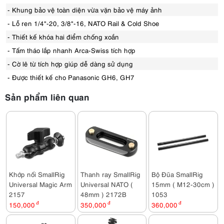
- Khung bảo vệ toàn diện vừa vặn bảo vệ máy ảnh
- Lỗ ren 1/4"-20, 3/8"-16, NATO Rail & Cold Shoe
- Thiết kế khóa hai điểm chống xoắn
- Tấm tháo lắp nhanh Arca-Swiss tích hợp
- Cờ lê từ tích hợp giúp dễ dàng sử dụng
- Được thiết kế cho Panasonic GH6, GH7
Sản phẩm liên quan
Khớp nối SmallRig
Thanh ray SmallRig
Bộ Đũa SmallRig
Universal Magic Arm
Universal NATO (
15mm ( M12-30cm )
2157
48mm ) 2172B
1053
150,000
đ
350,000
đ
360,000
đ