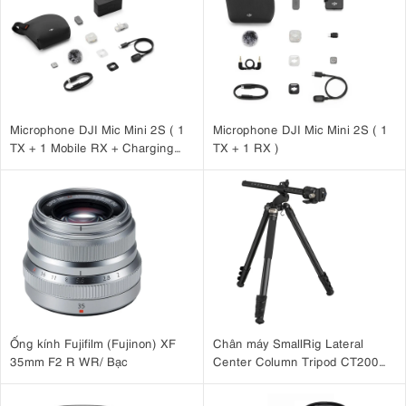
Microphone DJI Mic Mini 2S ( 1
Microphone DJI Mic Mini 2S ( 1
TX + 1 Mobile RX + Charging
TX + 1 RX )
Case )
Ống kính Fujifilm (Fujinon) XF
Chân máy SmallRig Lateral
35mm F2 R WR/ Bạc
Center Column Tripod CT200
4288