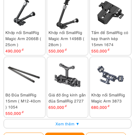
Khớp nối SmallRig
Khớp nối SmallRig
Tấm đế SmallRig có
Magic Arm 2066B (
Magic Arm 1498B (
kẹp thanh kép
25cm )
28cm )
15mm 1674
490,000
đ
550,000
đ
550,000
đ
Bộ Đũa SmallRig
Giá đỡ ống kính gắn
Khớp nối SmallRig
15mm ( M12-40cm
đũa SmallRig 2727
Magic Arm 3873
) 1054
650,000
đ
680,000
đ
550,000
đ
Xem thêm ▼