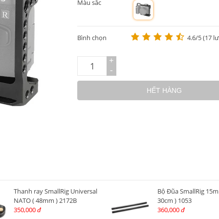
Màu sắc
m
Bình chọn
4.6/5 (17 l
+
-
HẾT HÀNG
Thanh ray SmallRig Universal
Bộ Đũa SmallRig 15m
NATO ( 48mm ) 2172B
30cm ) 1053
350,000
360,000
đ
đ