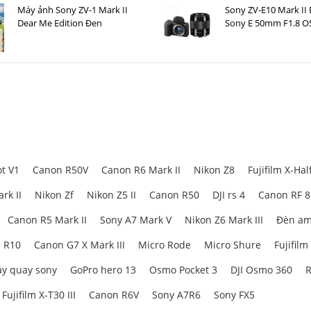
Máy ảnh Sony ZV-1 Mark II
Sony ZV-E10 Mark II
Dear Me Edition Đen
Sony E 50mm F1.8 O
t V1
Canon R50V
Canon R6 Mark II
Nikon Z8
Fujifilm X-Hal
rk II
Nikon Zf
Nikon Z5 II
Canon R50
DJI rs 4
Canon RF 
Canon R5 Mark II
Sony A7 Mark V
Nikon Z6 Mark III
Đèn am
 R10
Canon G7 X Mark III
Micro Rode
Micro Shure
Fujifilm
y quay sony
GoPro hero 13
Osmo Pocket 3
DJI Osmo 360
R
Fujifilm X-T30 III
Canon R6V
Sony A7R6
Sony FX5