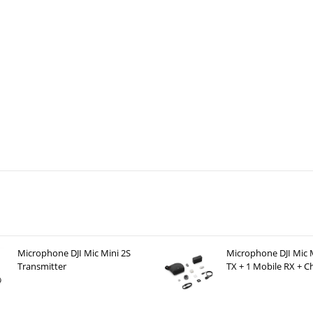
Microphone DJI Mic Mini 2S
Microphone DJI Mic M
Transmitter
TX + 1 Mobile RX + C
Case )