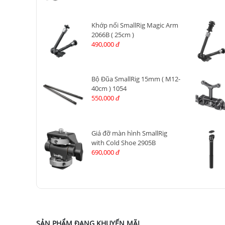
Khớp nối SmallRig Magic Arm
2066B ( 25cm )
490,000
đ
Bộ Đũa SmallRig 15mm ( M12-
40cm ) 1054
550,000
đ
Giá đỡ màn hình SmallRig
with Cold Shoe 2905B
690,000
đ
SẢN PHẨM ĐANG KHUYẾN MÃI