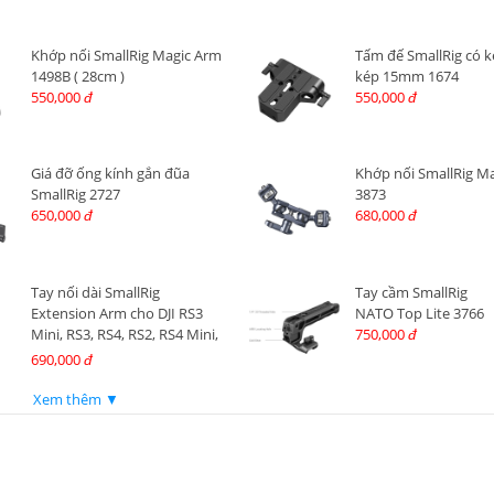
Khớp nối SmallRig Magic Arm
Tấm đế SmallRig có 
1498B ( 28cm )
kép 15mm 1674
550,000
550,000
đ
đ
Giá đỡ ống kính gắn đũa
Khớp nối SmallRig M
SmallRig 2727
3873
650,000
680,000
đ
đ
Tay nối dài SmallRig
Tay cầm SmallRig
Extension Arm cho DJI RS3
NATO Top Lite 3766
Mini, RS3, RS4, RS2, RS4 Mini,
750,000
đ
RS3 Pro, RS4 Pro 4378
690,000
đ
Xem thêm ▼