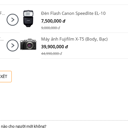
Máy ảnh Canon EOS R10 Body + RF 50mm F1.8 STM
Đèn Flash Canon Speedlite EL-10
7,500,000
đ
9,000,000
đ
Ống kính Canon RF-S 14-30mm F4-6.3 IS STM PZ
Máy ảnh Fujifilm X-T5 (Body, Bạc)
39,900,000
đ
44,990,000
đ
 XÉT
h nào cho người mới không?