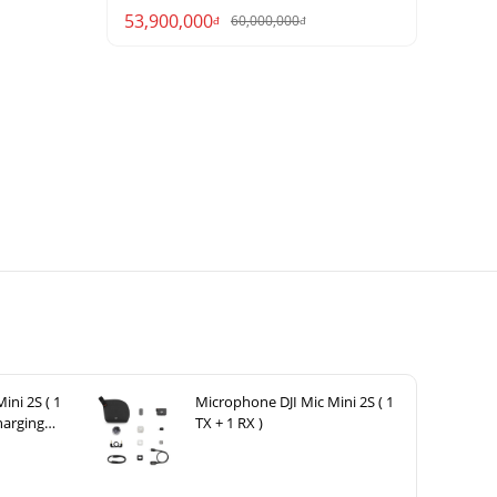
53,900,000
60,000,000
đ
đ
ini 2S ( 1
Microphone DJI Mic Mini 2S ( 1
harging
TX + 1 RX )