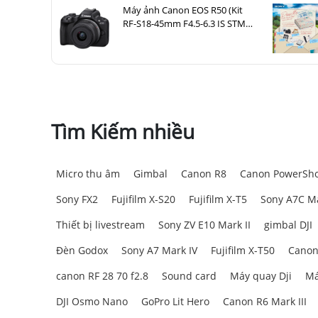
Máy ảnh Canon EOS R50 (Kit
RF-S18-45mm F4.5-6.3 IS STM
Đen)
Tìm Kiếm nhiều
Micro thu âm
Gimbal
Canon R8
Canon PowerSho
Sony FX2
Fujifilm X-S20
Fujifilm X-T5
Sony A7C Ma
Thiết bị livestream
Sony ZV E10 Mark II
gimbal DJI
Đèn Godox
Sony A7 Mark IV
Fujifilm X-T50
Canon
canon RF 28 70 f2.8
Sound card
Máy quay Dji
Má
DJI Osmo Nano
GoPro Lit Hero
Canon R6 Mark III