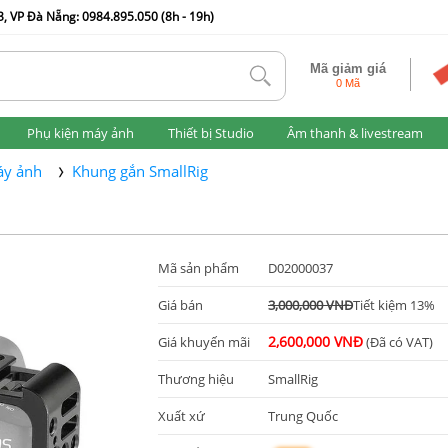
, VP Đà Nẵng: 0984.895.050 (8h - 19h)
Mã giảm giá
tlk
0 Mã
Phụ kiện máy ảnh
Thiết bị Studio
Âm thanh & livestream
áy ảnh
Khung gắn SmallRig
Mã sản phẩm
D02000037
Giá bán
3,000,000 VNĐ
Tiết kiệm 13%
2,600,000 VNĐ
Giá khuyến mãi
(Đã có VAT)
Thương hiệu
SmallRig
Xuất xứ
Trung Quốc