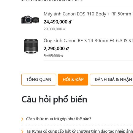
24,490,000
đ
29,000,000
đ
2,290,000
đ
5,465,000
đ
TỔNG QUAN
HỎI & ĐÁP
ĐÁNH GIÁ & NHẬN
Câu hỏi phổ biến
Cách thức mua trả góp như thế nào?
Tại Kyma có cung cấp bất kỳ chương trình đào tạo nhiếp ản