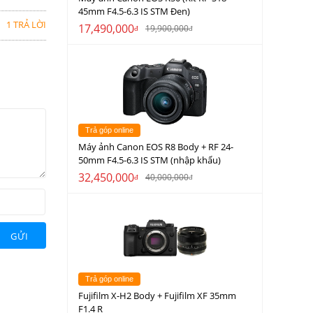
45mm F4.5-6.3 IS STM Đen)
1 TRẢ LỜI
17,490,000
19,900,000
đ
đ
Trả góp online
Máy ảnh Canon EOS R8 Body + RF 24-
50mm F4.5-6.3 IS STM (nhập khẩu)
32,450,000
40,000,000
đ
đ
GỬI
Trả góp online
Fujifilm X-H2 Body + Fujifilm XF 35mm
F1.4 R