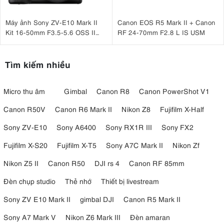
Máy ảnh Sony ZV-E10 Mark II
Canon EOS R5 Mark II + Canon
Kit 16-50mm F3.5-5.6 OSS II
RF 24-70mm F2.8 L IS USM
Đen
Tìm kiếm nhiều
Micro thu âm
Gimbal
Canon R8
Canon PowerShot V1
Canon R50V
Canon R6 Mark II
Nikon Z8
Fujifilm X-Half
Sony ZV-E10
Sony A6400
Sony RX1R III
Sony FX2
Fujifilm X-S20
Fujifilm X-T5
Sony A7C Mark II
Nikon Zf
Nikon Z5 II
Canon R50
DJI rs 4
Canon RF 85mm
Đèn chụp studio
Thẻ nhớ
Thiết bị livestream
Sony ZV E10 Mark II
gimbal DJI
Canon R5 Mark II
Sony A7 Mark V
Nikon Z6 Mark III
Đèn amaran