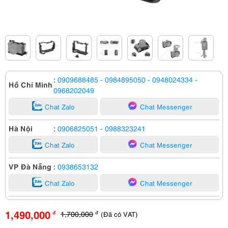
:
0909688485
- 0984895050
- 0948024334
-
Hồ Chí Minh
0968202049
Chat Zalo
Chat Messenger
Hà Nội
:
0906825051
- 0988323241
Chat Zalo
Chat Messenger
VP Đà Nẵng
:
0938653132
Chat Zalo
Chat Messenger
1,490,000
1,700,000
(Đã có VAT)
đ
đ