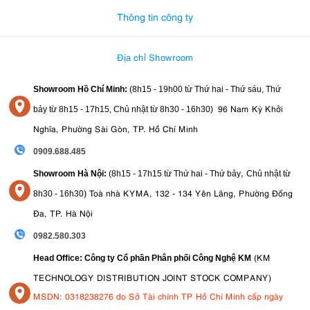
Thông tin công ty
Địa chỉ Showroom
Showroom Hồ Chí Minh:
(8h15 - 19h00 từ
Thứ hai - Thứ sáu, Thứ
96 Nam Kỳ Khởi
bảy từ
8h15 - 17h15,
Chủ nhật từ 8
h30 - 16h30
)
Nghĩa, Phường Sài Gòn, TP. Hồ Chí Minh
0909.688.485
,
Showroom Hà Nội:
(8h15 - 17h15 từ Thứ hai - Thứ bảy
Chủ nhật từ
)
Toà nhà KYMA, 132 - 134 Yên Lãng, Phường Đống
8
h30 - 16h30
Đa, TP. Hà Nội
0982.580.303
(KM
Head Office: Công ty Cổ phần Phân phối Công Nghệ KM
TECHNOLOGY DISTRIBUTION JOINT STOCK COMPANY)
MSDN: 0318238276 do Sở Tài chính TP Hồ Chí Minh cấp ngày