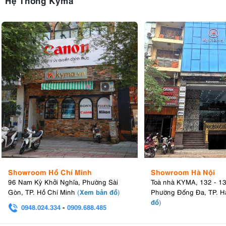
Showroom Hồ Chí Minh
Showroom Hà Nội
96 Nam Kỳ Khởi Nghĩa, Phường Sài
Toà nhà KYMA, 132 - 1
Xem bản đồ
Gòn, TP. Hồ Chí Minh
(
)
Phường Đống Đa, TP. H
đồ
)
0948.024.334
-
0909.688.485
0982.580.303
-
0938