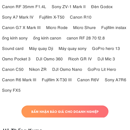
Canon RF 35mm F1.4L
Sony ZV-1 Mark II
Đèn Godox
Sony A7 Mark IV
Fujifilm X-T50
Canon R10
Canon G7 X Mark III
Micro Rode
Micro Shure
Fujifilm instax
ống kính sony
ống kính canon
canon RF 28 70 f2.8
Sound card
Máy quay Dji
Máy quay sony
GoPro hero 13
Osmo Pocket 3
DJI Osmo 360
Ricoh GR IV
DJI Mic 3
Canon C50
Nikon ZR
DJI Osmo Nano
GoPro Lit Hero
Canon R6 Mark III
Fujifilm X-T30 III
Canon R6V
Sony A7R6
Sony FX5
Hệ Thống Kyma