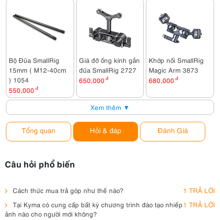
Bộ Đũa SmallRig
Giá đỡ ống kính gắn
Khớp nối SmallRig
15mm ( M12-40cm
đũa SmallRig 2727
Magic Arm 3873
) 1054
650,000
đ
680,000
đ
550,000
đ
Xem thêm ▼
Tổng quan
Hỏi & đáp
Đánh Giá
Câu hỏi phổ biến
Cách thức mua trả góp như thế nào?
1 TRẢ LỜI
Tại Kyma có cung cấp bất kỳ chương trình đào tạo nhiếp
1 TRẢ LỜI
ảnh nào cho người mới không?