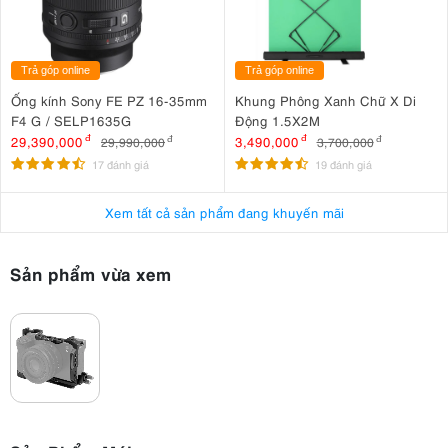
Trả góp online
Trả góp online
Ống kính Sony FE PZ 16-35mm
Khung Phông Xanh Chữ X Di
F4 G / SELP1635G
Động 1.5X2M
29,390,000
đ
3,490,000
đ
29,990,000
đ
3,700,000
đ
17 đánh giá
19 đánh giá
Xem tất cả sản phẩm đang khuyến mãi
Sản phẩm vừa xem