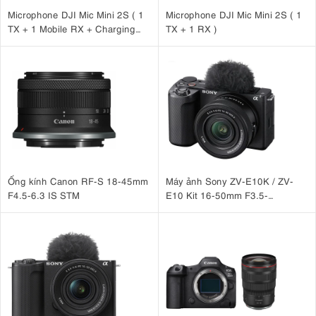
Microphone DJI Mic Mini 2S ( 1
Microphone DJI Mic Mini 2S ( 1
TX + 1 Mobile RX + Charging
TX + 1 RX )
Case )
Ống kính Canon RF-S 18-45mm
Máy ảnh Sony ZV-E10K / ZV-
F4.5-6.3 IS STM
E10 Kit 16-50mm F3.5-
5.6 OSS II