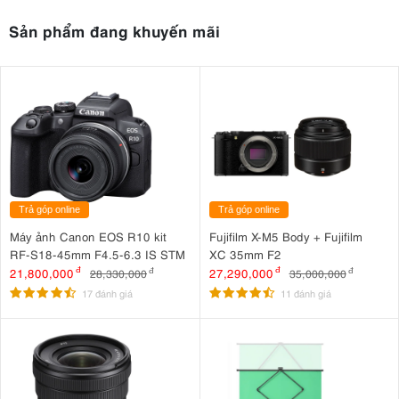
Sản phẩm đang khuyến mãi
Trả góp online
Trả góp online
Máy ảnh Canon EOS R10 kit
Fujifilm X-M5 Body + Fujifilm
RF-S18-45mm F4.5-6.3 IS STM
XC 35mm F2
21,800,000
đ
27,290,000
đ
28,330,000
đ
35,000,000
đ
17 đánh giá
11 đánh giá