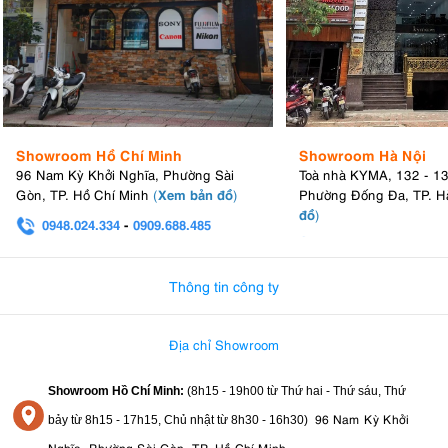
Showroom Hồ Chí Minh
Showroom Hà Nội
96 Nam Kỳ Khởi Nghĩa, Phường Sài
Toà nhà KYMA, 132 - 1
Xem bản đồ
Gòn, TP. Hồ Chí Minh
(
)
Phường Đống Đa, TP. H
đồ
)
0948.024.334
-
0909.688.485
0982.580.303
-
0938
Thông tin công ty
Địa chỉ Showroom
Showroom Hồ Chí Minh:
(8h15 - 19h00 từ
Thứ hai - Thứ sáu, Thứ
96 Nam Kỳ Khởi
bảy từ
8h15 - 17h15,
Chủ nhật từ 8
h30 - 16h30
)
Nghĩa, Phường Sài Gòn, TP. Hồ Chí Minh