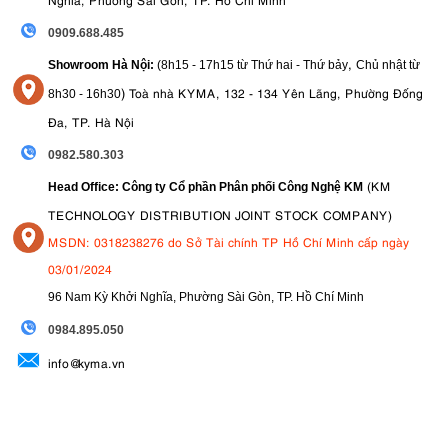
0909.688.485
,
Showroom Hà Nội:
(8h15 - 17h15 từ Thứ hai - Thứ bảy
Chủ nhật từ
)
Toà nhà KYMA, 132 - 134 Yên Lãng, Phường Đống
8
h30 - 16h30
Đa, TP. Hà Nội
0982.580.303
(KM
Head Office: Công ty Cổ phần Phân phối Công Nghệ KM
TECHNOLOGY DISTRIBUTION JOINT STOCK COMPANY)
MSDN: 0318238276 do Sở Tài chính TP Hồ Chí Minh cấp ngày
03/01/2024
96 Nam Kỳ Khởi Nghĩa, Phường Sài Gòn, TP. Hồ Chí Minh
09
84.895.050
info@kyma.vn