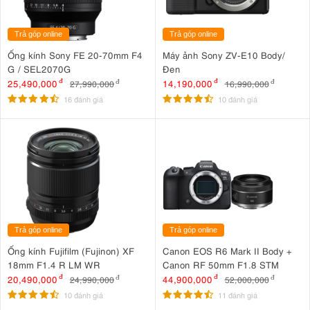
Trả góp online
Trả góp online
Ống kính Sony FE 20-70mm F4
Máy ảnh Sony ZV-E10 Body/
G / SEL2070G
Đen
25,490,000
đ
14,190,000
đ
27,990,000
đ
16,990,000
đ
16 đánh giá
10 đánh giá
Trả góp online
Trả góp online
Ống kính Fujifilm (Fujinon) XF
Canon EOS R6 Mark II Body +
18mm F1.4 R LM WR
Canon RF 50mm F1.8 STM
20,490,000
đ
44,900,000
đ
24,990,000
đ
52,000,000
đ
10 đánh giá
11 đánh giá