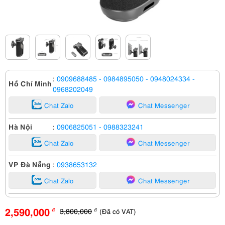
:
0909688485
- 0984895050
- 0948024334
-
Hồ Chí Minh
0968202049
Chat Zalo
Chat Messenger
Hà Nội
:
0906825051
- 0988323241
Chat Zalo
Chat Messenger
VP Đà Nẵng
:
0938653132
Chat Zalo
Chat Messenger
2,590,000
3,800,000
(Đã có VAT)
đ
đ