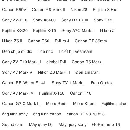
Canon R50V
Canon R6 Mark II
Nikon Z8
Fujifilm X-Half
Sony ZV-E10
Sony A6400
Sony RX1R III
Sony FX2
Fujifilm X-S20
Fujifilm X-T5
Sony A7C Mark II
Nikon Zf
Nikon Z5 II
Canon R50
DJI rs 4
Canon RF 85mm
Đèn chụp studio
Thẻ nhớ
Thiết bị livestream
Sony ZV E10 Mark II
gimbal DJI
Canon R5 Mark II
Sony A7 Mark V
Nikon Z6 Mark III
Đèn amaran
Canon RF 35mm F1.4L
Sony ZV-1 Mark II
Đèn Godox
Sony A7 Mark IV
Fujifilm X-T50
Canon R10
Canon G7 X Mark III
Micro Rode
Micro Shure
Fujifilm instax
ống kính sony
ống kính canon
canon RF 28 70 f2.8
Sound card
Máy quay Dji
Máy quay sony
GoPro hero 13