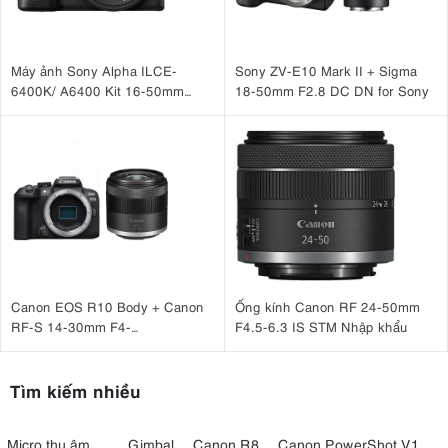
Máy ảnh Sony Alpha ILCE-
Sony ZV-E10 Mark II + Sigma
6400K/ A6400 Kit 16-50mm
18-50mm F2.8 DC DN for Sony
F3.5-5.6 OSS II
Canon EOS R10 Body + Canon
Ống kính Canon RF 24-50mm
RF-S 14-30mm F4-
F4.5-6.3 IS STM Nhập khẩu
6.3 IS STM PZ
Tìm kiếm nhiều
Micro thu âm
Gimbal
Canon R8
Canon PowerShot V1