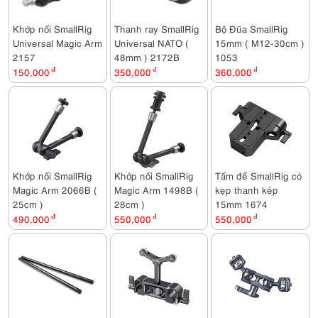
Khớp nối SmallRig
Thanh ray SmallRig
Bộ Đũa SmallRig
Universal Magic Arm
Universal NATO (
15mm ( M12-30cm )
2157
48mm ) 2172B
1053
150,000
đ
350,000
đ
360,000
đ
Khớp nối SmallRig
Khớp nối SmallRig
Tấm đế SmallRig có
Magic Arm 2066B (
Magic Arm 1498B (
kẹp thanh kép
25cm )
28cm )
15mm 1674
490,000
đ
550,000
đ
550,000
đ