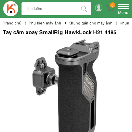
0
Menu
Trang chủ
Phụ kiện máy ảnh
Khung gắn cho máy ảnh
Khung 
Tay cầm xoay SmallRig HawkLock H21 4485