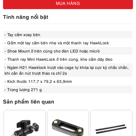
MUA HÀNG
Tính năng nổi bật
- Tay cầm xoay bên
- Gồm một tay cầm bên nhẹ và một thanh ray HawkLock
- Shoe Mount ở trên cùng cho đèn LED hoặc micrô
- Thanh ray Mini HawkLock ở trên cùng, khe cắm dây đeo
- Ngàm H21 Hawklock trượt vào cage tự khóa lại cực kỳ chắc chắn,
khi cần ấn nút trượt tháo ra chỉ 2s
- Kích thước 117,7 x 79,2 x 63,9mm
- Trọng lượng 271 g
Sản phẩm liên quan