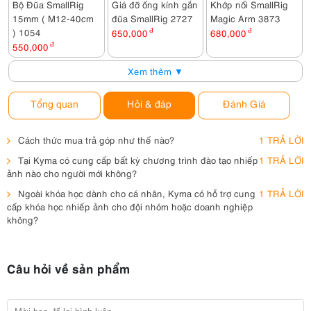
Bộ Đũa SmallRig
Giá đỡ ống kính gắn
Khớp nối SmallRig
15mm ( M12-40cm
đũa SmallRig 2727
Magic Arm 3873
) 1054
650,000
đ
680,000
đ
550,000
đ
Xem thêm ▼
Tổng quan
Hỏi & đáp
Đánh Giá
Cách thức mua trả góp như thế nào?
1 TRẢ LỜI
Tại Kyma có cung cấp bất kỳ chương trình đào tạo nhiếp
1 TRẢ LỜI
ảnh nào cho người mới không?
Ngoài khóa học dành cho cá nhân, Kyma có hỗ trợ cung
1 TRẢ LỜI
cấp khóa học nhiếp ảnh cho đội nhóm hoặc doanh nghiệp
không?
Câu hỏi về sản phẩm