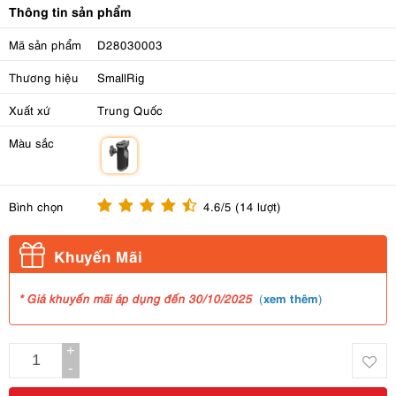
Thông tin sản phẩm
Mã sản phẩm
D28030003
Thương hiệu
SmallRig
Xuất xứ
Trung Quốc
Màu sắc
m
Bình chọn
4.6/5 (14 lượt)
Khuyến Mãi
xem thêm
* Giá khuyến mãi áp dụng đến 30/10/2025
(
)
+
-