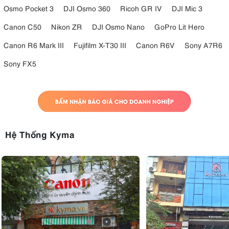
Osmo Pocket 3
DJI Osmo 360
Ricoh GR IV
DJI Mic 3
Canon C50
Nikon ZR
DJI Osmo Nano
GoPro Lit Hero
Canon R6 Mark III
Fujifilm X-T30 III
Canon R6V
Sony A7R6
Sony FX5
Hệ Thống Kyma