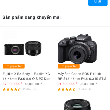
Gửi
Sản phẩm đang khuyến mãi
Trả góp online
Trả góp online
Fujifilm X-E5 Body + Fujifilm XC
Máy ảnh Canon EOS R10 kit
15-45mm F3.5-5.6 OIS PZ Đen
RF-S18-45mm F4.5-6.3 IS STM
37,900,000
đ
21,800,000
đ
45,000,000
đ
28,330,000
đ
17 đánh giá
17 đánh giá