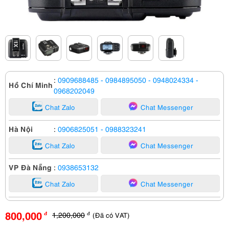
:
0909688485
- 0984895050
- 0948024334
-
Hồ Chí Minh
0968202049
Chat Zalo
Chat Messenger
Hà Nội
:
0906825051
- 0988323241
Chat Zalo
Chat Messenger
VP Đà Nẵng
:
0938653132
Chat Zalo
Chat Messenger
800,000
1,200,000
(Đã có VAT)
đ
đ