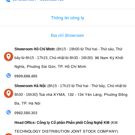
0982.580.303
-
0938
Thông tin công ty
Địa chỉ Showroom
Showroom Hồ Chí Minh:
(8h15 - 19h00 từ
Thứ hai - Thứ sáu, Thứ
96 Nam Kỳ Khởi
bảy từ
8h15 - 17h15,
Chủ nhật từ 8
h30 - 16h30
)
Nghĩa, Phường Sài Gòn, TP. Hồ Chí Minh
0909.688.485
,
Showroom Hà Nội:
(8h15 - 17h15 từ Thứ hai - Thứ bảy
Chủ nhật từ
)
Toà nhà KYMA, 132 - 134 Yên Lãng, Phường Đống
8
h30 - 16h30
Đa, TP. Hà Nội
0982.580.303
(KM
Head Office: Công ty Cổ phần Phân phối Công Nghệ KM
TECHNOLOGY DISTRIBUTION JOINT STOCK COMPANY)