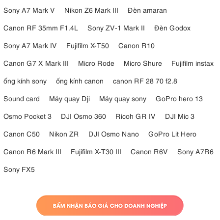
Sony A7 Mark V
Nikon Z6 Mark III
Đèn amaran
Canon RF 35mm F1.4L
Sony ZV-1 Mark II
Đèn Godox
Sony A7 Mark IV
Fujifilm X-T50
Canon R10
Canon G7 X Mark III
Micro Rode
Micro Shure
Fujifilm instax
ống kính sony
ống kính canon
canon RF 28 70 f2.8
Sound card
Máy quay Dji
Máy quay sony
GoPro hero 13
Osmo Pocket 3
DJI Osmo 360
Ricoh GR IV
DJI Mic 3
Canon C50
Nikon ZR
DJI Osmo Nano
GoPro Lit Hero
Canon R6 Mark III
Fujifilm X-T30 III
Canon R6V
Sony A7R6
Sony FX5