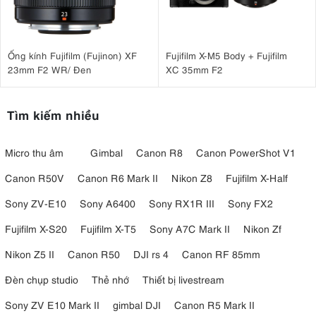
Ống kính Fujifilm (Fujinon) XF
Fujifilm X-M5 Body + Fujifilm
23mm F2 WR/ Đen
XC 35mm F2
Tìm kiếm nhiều
Micro thu âm
Gimbal
Canon R8
Canon PowerShot V1
Canon R50V
Canon R6 Mark II
Nikon Z8
Fujifilm X-Half
Sony ZV-E10
Sony A6400
Sony RX1R III
Sony FX2
Fujifilm X-S20
Fujifilm X-T5
Sony A7C Mark II
Nikon Zf
Nikon Z5 II
Canon R50
DJI rs 4
Canon RF 85mm
Đèn chụp studio
Thẻ nhớ
Thiết bị livestream
Sony ZV E10 Mark II
gimbal DJI
Canon R5 Mark II