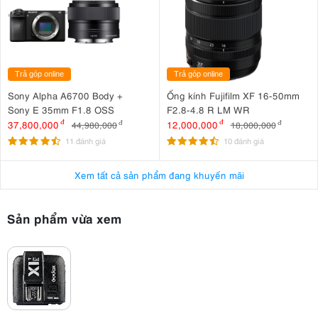
Trả góp online
Trả góp online
Sony Alpha A6700 Body +
Ống kính Fujifilm XF 16-50mm
Sony E 35mm F1.8 OSS
F2.8-4.8 R LM WR
37,800,000
đ
12,000,000
đ
44,980,000
đ
18,000,000
đ
11 đánh giá
10 đánh giá
Xem tất cả sản phẩm đang khuyến mãi
Sản phẩm vừa xem