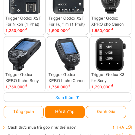
Trigger Godox X2T
Trigger Godox X2T
Trigger Godox
For Nikon (1 Phát)
For Fujifilm (1 Phát)
XPRO cho Canon
1,250,000
đ
1,500,000
đ
1,550,000
đ
Trigger Godox
Trigger Godox
Trigger Godox X3
XPRO II cho Sony
XPRO II cho Canon
for Sony
1,750,000
đ
1,750,000
đ
1,790,000
đ
Xem thêm ▼
Tổng quan
Hỏi & đáp
Đánh Giá
Cách thức mua trả góp như thế nào?
1 TRẢ LỜI