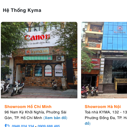
Hệ Thống Kyma
Showroom Hồ Chí Minh
Showroom Hà Nội
96 Nam Kỳ Khởi Nghĩa, Phường Sài
Toà nhà KYMA, 132 - 1
Xem bản đồ
Gòn, TP. Hồ Chí Minh
(
)
Phường Đống Đa, TP. H
đồ
)
0948.024.334
-
0909.688.485