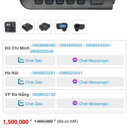
:
0909688485
- 0984895050
- 0948024334
-
Hồ Chí Minh
0968202049
Chat Zalo
Chat Messenger
Hà Nội
:
0906825051
- 0988323241
Chat Zalo
Chat Messenger
VP Đà Nẵng
:
0938653132
Chat Zalo
Chat Messenger
1,500,000
1,650,000
(Đã có VAT)
đ
đ