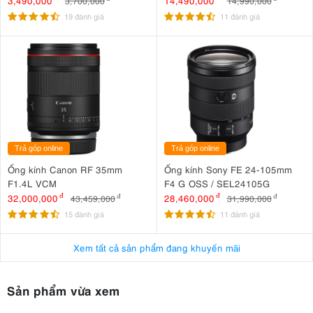
3,490,000
14,490,000
3,700,000
14,990,000
19 đánh giá
11 đánh giá
Trả góp online
Trả góp online
Ống kính Canon RF 35mm
Ống kính Sony FE 24-105mm
F1.4L VCM
F4 G OSS / SEL24105G
32,000,000
đ
28,460,000
đ
43,459,000
đ
31,990,000
đ
15 đánh giá
11 đánh giá
Xem tất cả sản phẩm đang khuyến mãi
Sản phẩm vừa xem