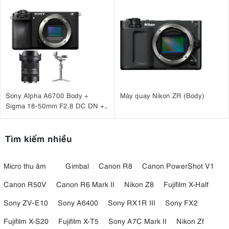
Sony Alpha A6700 Body +
Máy quay Nikon ZR (Body)
Sigma 18-50mm F2.8 DC DN +
DJI RS 4 Mini
Tìm kiếm nhiều
Micro thu âm
Gimbal
Canon R8
Canon PowerShot V1
Canon R50V
Canon R6 Mark II
Nikon Z8
Fujifilm X-Half
Sony ZV-E10
Sony A6400
Sony RX1R III
Sony FX2
Fujifilm X-S20
Fujifilm X-T5
Sony A7C Mark II
Nikon Zf