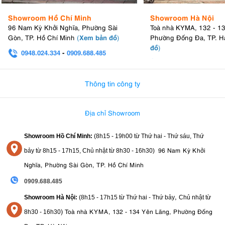
Showroom Hồ Chí Minh
Showroom Hà Nội
96 Nam Kỳ Khởi Nghĩa, Phường Sài
Toà nhà KYMA, 132 - 1
Xem bản đồ
Gòn, TP. Hồ Chí Minh
(
)
Phường Đống Đa, TP. H
đồ
)
0948.024.334
-
0909.688.485
0982.580.303
-
0938
Thông tin công ty
Địa chỉ Showroom
Showroom Hồ Chí Minh:
(8h15 - 19h00 từ
Thứ hai - Thứ sáu, Thứ
96 Nam Kỳ Khởi
bảy từ
8h15 - 17h15,
Chủ nhật từ 8
h30 - 16h30
)
Nghĩa, Phường Sài Gòn, TP. Hồ Chí Minh
0909.688.485
,
Showroom Hà Nội:
(8h15 - 17h15 từ Thứ hai - Thứ bảy
Chủ nhật từ
)
Toà nhà KYMA, 132 - 134 Yên Lãng, Phường Đống
8
h30 - 16h30