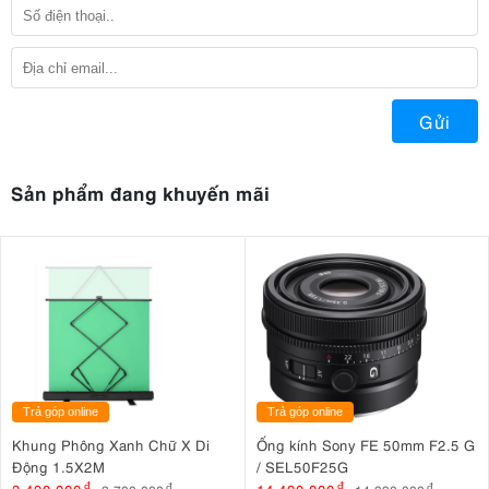
Gửi
Sản phẩm đang khuyến mãi
Trả góp online
Trả góp online
Khung Phông Xanh Chữ X Di
Ống kính Sony FE 50mm F2.5 G
Động 1.5X2M
/ SEL50F25G
đ
đ
đ
đ