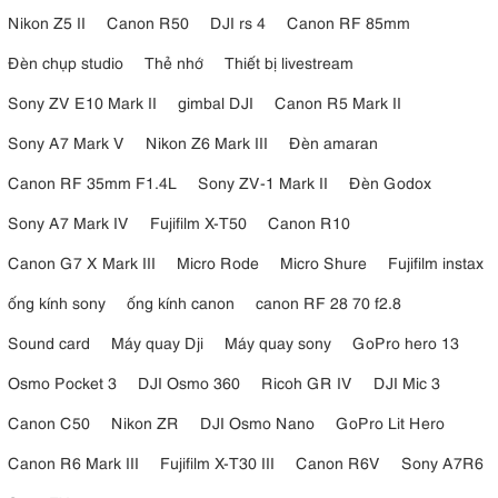
Nikon Z5 II
Canon R50
DJI rs 4
Canon RF 85mm
Đèn chụp studio
Thẻ nhớ
Thiết bị livestream
Sony ZV E10 Mark II
gimbal DJI
Canon R5 Mark II
Sony A7 Mark V
Nikon Z6 Mark III
Đèn amaran
Canon RF 35mm F1.4L
Sony ZV-1 Mark II
Đèn Godox
Sony A7 Mark IV
Fujifilm X-T50
Canon R10
Canon G7 X Mark III
Micro Rode
Micro Shure
Fujifilm instax
ống kính sony
ống kính canon
canon RF 28 70 f2.8
Sound card
Máy quay Dji
Máy quay sony
GoPro hero 13
Osmo Pocket 3
DJI Osmo 360
Ricoh GR IV
DJI Mic 3
Canon C50
Nikon ZR
DJI Osmo Nano
GoPro Lit Hero
Canon R6 Mark III
Fujifilm X-T30 III
Canon R6V
Sony A7R6