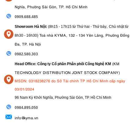
4.7. Màn hình lật lên tiện lợi
Nghĩa, Phường Sài Gòn, TP. Hồ Chí Minh
màn hình LCD lật lên
Canon G7 X Mark III sở hữu
rất lý tưởng cho
0909.688.485
việc quay vlog và selfie, cho phép bạn nhìn thấy chính mình trong khi
,
Showroom Hà Nội:
(8h15 - 17h15 từ Thứ hai - Thứ bảy
Chủ nhật từ
quay. Giao diện cảm ứng của màn hình giúp bạn dễ dàng điều chỉnh
cài đặt hoặc thay đổi điểm lấy nét mà không cần rời mắt khỏi đối
)
Toà nhà KYMA, 132 - 134 Yên Lãng, Phường Đống
8
h30 - 16h30
tượng đang quay.
Đa, TP. Hà Nội
0982.580.303
(KM
Head Office: Công ty Cổ phần Phân phối Công Nghệ KM
TECHNOLOGY DISTRIBUTION JOINT STOCK COMPANY)
MSDN: 0318238276 do Sở Tài chính TP Hồ Chí Minh cấp ngày
03/01/2024
96 Nam Kỳ Khởi Nghĩa, Phường Sài Gòn, TP. Hồ Chí Minh
09
84.895.050
info@kyma.vn