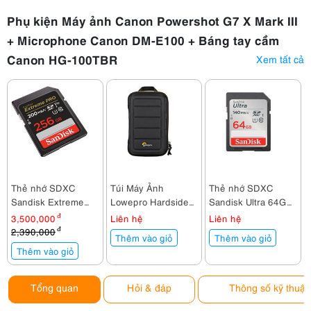
100TBR
Phụ kiện Máy ảnh Canon Powershot G7 X Mark III
+ Microphone Canon DM-E100 + Báng tay cầm
Canon HG-100TBR
Xem tất cả
Thẻ nhớ SDXC
Túi Máy Ảnh
Thẻ nhớ SDXC
Sandisk Extreme
Lowepro Hardside
Sandisk Ultra 64GB
Pro 256GB
CS 60
140MB/s
3,500,000
đ
Liên hệ
Liên hệ
200MB/140MB/s
2,390,000
đ
Thêm vào giỏ
Thêm vào giỏ
Thêm vào giỏ
Tổng quan
Hỏi & đáp
Thông số kỹ thuật