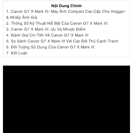
Nội Dung Chính
1.
Canon G7 X Mark III: Máy Ảnh Compact Cao Cấp Cho Vlogger
& Nhiếp Ảnh Gia
2.
Thông Số Kỹ Thuật Nổi Bật Của Canon G7 X Mark III
3.
Canon G7 X Mark III: Ưu Và Nhược Điểm
4.
Đánh Giá Chi Tiết Về Canon G7 X Mark III
5.
So Sánh Canon G7 X Mark III Với Các Đối Thủ Cạnh Tranh
6.
Đối Tượng Sử Dụng Của Canon G7 X Mark III
7.
Kết Luận