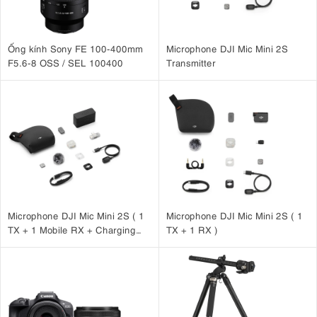
Thời lượng pin hạn chế
Không có kính ngắm để chụp ảnh ngoài trời sáng
Ống kính Sony FE 100-400mm
Microphone DJI Mic Mini 2S
Không có khả năng chống chịu thời tiết
F5.6-8 OSS / SEL 100400
Transmitter
4. Đánh Giá Chi Tiết Về Canon G7 X Mark III
4.1. Chất lượng hình ảnh vượt trội
máy ảnh Canon
cảm biến CMOS
Điểm cốt lõi của
G7 X Mark III là
stacked 1" 20.1MP
bộ xử lý hình ảnh DIGIC 8
kết hợp với
của Canon.
chất lượng hình ảnh vượt trội, sánh ngang
Sự kết hợp này mang lại
với các máy ảnh có kích thước lớn hơn nhiều
. Kích thước cảm biến
đặc biệt quan trọng vì nó cung cấp hiệu suất chụp ảnh trong điều
kiện thiếu sáng tốt hơn và khả năng kiểm soát độ sâu trường ảnh tốt
Microphone DJI Mic Mini 2S ( 1
Microphone DJI Mic Mini 2S ( 1
hơn so với các cảm biến nhỏ hơn được tìm thấy trong điện thoại thông
TX + 1 Mobile RX + Charging
TX + 1 RX )
minh.
Case )
4.2. Ống kính zoom quang học 4.2x
ống kính zoom quang học
Canon Powershot G7 X Mark III sở hữu
4.2x
sáng, bao phủ dải tiêu cự tương đương 24-100mm linh hoạt.