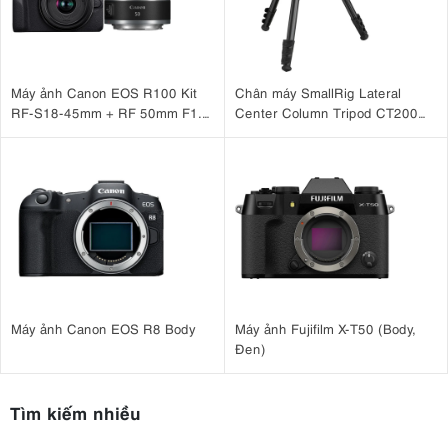
Khẩu độ tối đa rộng f/1.8 ở tiêu cự rộng và f/2.8 ở tiêu cự tele cho
phép kiểm soát độ sâu trường ảnh tuyệt vời, giúp bạn làm nổi bật chủ
thể và tạo ra những bức chân dung tuyệt đẹp với hậu cảnh mờ mịn.
Ống kính sáng này cũng hoạt động xuất sắc trong việc chụp ảnh sắc
nét và phơi sáng tốt trong nhiều điều kiện ánh sáng khác nhau, từ
Máy ảnh Canon EOS R100 Kit
Chân máy SmallRig Lateral
ánh nắng chói chang đến ánh sáng dịu nhẹ trong nhà.
RF-S18-45mm + RF 50mm F1.8
Center Column Tripod CT200
STM
4288
Máy ảnh Canon EOS R8 Body
Máy ảnh Fujifilm X-T50 (Body,
Đen)
Tìm kiếm nhiều
4.3. Khả năng quay video vượt trội