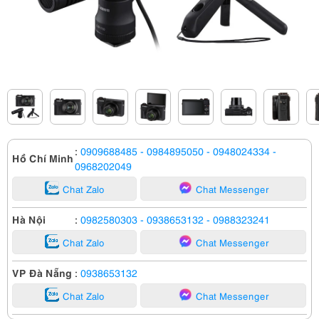
:
0909688485
- 0984895050
- 0948024334
-
Hồ Chí Minh
0968202049
Chat Zalo
Chat Messenger
Hà Nội
:
0982580303
- 0938653132
- 0988323241
Chat Zalo
Chat Messenger
VP Đà Nẵng
:
0938653132
Chat Zalo
Chat Messenger