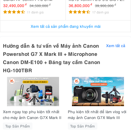
Bạc
32,490,000
đ
36,800,000
đ
34,500,000
đ
39,900,000
đ
11 đánh giá
17 đánh giá
Xem tất cả sản phẩm đang khuyến mãi
Hướng dẫn & tư vấn về Máy ảnh Canon
Xem tất cả
Powershot G7 X Mark III + Microphone
Canon DM-E100 + Báng tay cầm Canon
2. Thông Số Kỹ Thuật Nổi Bật Của Canon
HG-100TBR
G7 X Mark III
Cảm biến
: CMOS stacked 1" 20.1MP
Ống kính
: 8.8-36.8mm (24-100mm) f/1.8-2.8
Bộ xử lý hình ảnh
: DIGIC 8
Điểm lấy nét tự động
: AF tương phản 31 điểm
Xem ngay top phụ kiện tốt nhất
Phụ kiện tốt nhất để làm vlog với
Dải ISO
: 125–12800 (có thể mở rộng đến 25600)
cho máy ảnh Canon G7X Mark II
máy ảnh Canon G7X Mark III
Video
: 4K (30p) & Full HD (120p)
Chụp liên tục
Top Sản Phẩm
Top Sản Phẩm
: Chụp liên tiếp 30 khung hình/giây định dạng