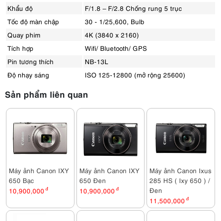
Khẩu độ
F/1.8 – F/2.8 Chống rung 5 trục
Tốc độ màn chập
30 - 1/25,600, Bulb
Quay phim
4K (3840 x 2160)
Tích hợp
Wifi/ Bluetooth/ GPS
Pin tương thích
NB-13L
Độ nhạy sáng
ISO 125-12800 (mở rộng 25600)
Sản phẩm liên quan
Máy ảnh Canon IXY
Máy ảnh Canon IXY
Máy ảnh Canon Ixus
650 Bạc
650 Đen
285 HS ( Ixy 650 ) /
Đen
10,900,000
đ
10,900,000
đ
11,500,000
đ