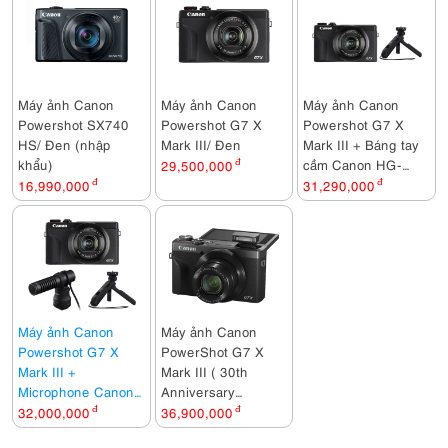
Máy ảnh Canon
Máy ảnh Canon
Máy ảnh Canon
Powershot SX740
Powershot G7 X
Powershot G7 X
HS/ Đen (nhập
Mark III/ Đen
Mark III + Báng tay
khẩu)
cầm Canon HG-
29,500,000
đ
100TBR
16,990,000
đ
31,290,000
đ
Máy ảnh Canon
Máy ảnh Canon
Powershot G7 X
PowerShot G7 X
Mark III +
Mark III ( 30th
Microphone Canon
Anniversary
DM-E100 + Báng
Graphite Limited
32,000,000
đ
36,900,000
đ
tay cầm Canon HG-
Edition )