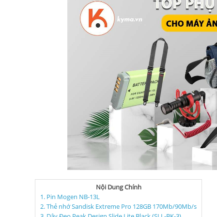
Nội Dung Chính
1. Pin Mogen NB-13L
2. Thẻ nhớ Sandisk Extreme Pro 128GB 170Mb/90Mb/s
3. Dây Đeo Peak Design Slide Lite Black (SLL-BK-3)