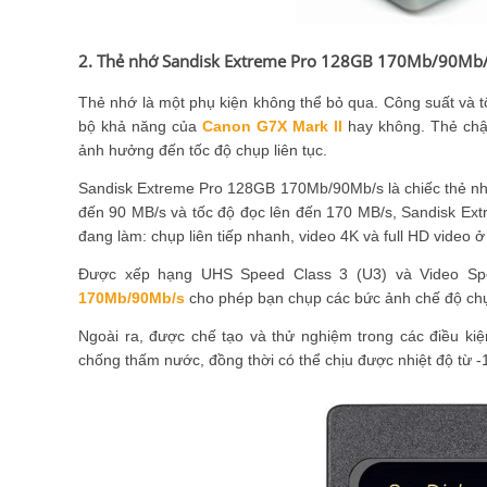
2. Thẻ nhớ Sandisk Extreme Pro 128GB 170Mb/90Mb
Thẻ nhớ là một phụ kiện không thể bỏ qua. Công suất và t
bộ khả năng của
Canon G7X Mark II
hay không. Thẻ chậm
ảnh hưởng đến tốc độ chụp liên tục.
Sandisk Extreme Pro 128GB 170Mb/90Mb/s là chiếc thẻ nhớ 
đến 90 MB/s và tốc độ đọc lên đến 170 MB/s, Sandisk Ex
đang làm: chụp liên tiếp nhanh, video 4K và full HD video 
Được xếp hạng UHS Speed ​​Class 3 (U3) và Video Spe
170Mb/90Mb/s
cho phép bạn chụp các bức ảnh chế độ chụp
Ngoài ra, được chế tạo và thử nghiệm trong các điều kiệ
chống thấm nước, đồng thời có thể chịu được nhiệt độ từ -