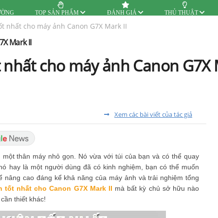
ƯỜNG
TOP SẢN PHẨM
ĐÁNH GIÁ
THỦ THUẬT
ốt nhất cho máy ảnh Canon G7X Mark II
X Mark II
t nhất cho máy ảnh Canon G7X M
Xem các bài viết của tác giả
một thân máy nhỏ gọn. Nó vừa với túi của bạn và có thể quay
nó hay là một người dùng đã có kinh nghiệm, bạn có thể muốn
hể nâng cao đáng kể khả năng của máy ảnh và trải nghiệm tổng
n tốt nhất cho Canon G7X Mark II
mà bất kỳ chủ sở hữu nào
cần thiết khác!