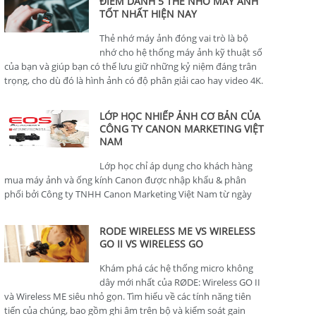
ĐIỂM DANH 5 THẺ NHỚ MÁY ẢNH
TỐT NHẤT HIỆN NAY
Thẻ nhớ máy ảnh đóng vai trò là bộ
nhớ cho hệ thống máy ảnh kỹ thuật số
của bạn và giúp bạn có thể lưu giữ những kỷ niệm đáng trân
trọng, cho dù đó là hình ảnh có độ phân giải cao hay video 4K.
LỚP HỌC NHIẾP ẢNH CƠ BẢN CỦA
CÔNG TY CANON MARKETING VIỆT
NAM
Lớp học chỉ áp dụng cho khách hàng
mua máy ảnh và ống kính Canon được nhập khẩu & phân
phối bởi Công ty TNHH Canon Marketing Việt Nam từ ngày
01/01/2024.
RODE WIRELESS ME VS WIRELESS
GO II VS WIRELESS GO
Khám phá các hệ thống micro không
dây mới nhất của RØDE: Wireless GO II
và Wireless ME siêu nhỏ gọn. Tìm hiểu về các tính năng tiên
tiến của chúng, bao gồm ghi âm trên bộ và kiểm soát gain