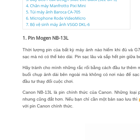
4. Chân máy Manfrotto Pixi Mini
5. Túi máy ảnh Baroca CA-705
6. Microphone Rode VideoMicro
7. Bộ vệ sinh máy ảnh VSGO DKL-6
1. Pin Mogen NB-13L
Thời lượng pin của bất kỳ máy ảnh nào hiếm khi đủ và G7
sạc mà nó có thể kéo dài. Pin sạc lâu và sắp hết pin giữa b
Hãy tránh cho mình những rắc rối bằng cách đầu tư thêm m
buổi chụp ảnh dài bên ngoài mà không có nơi nào để sạc p
đầu tư thay đổi cuộc chơi.
Canon NB-13L là pin chính thức của Canon. Những loại pin
nhưng cũng đắt hơn. Nếu bạn chỉ cần một bản sao lưu thì
với pin Canon chính thức.