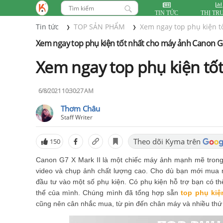
TIN TỨC
THỊ TR
Tin tức
TOP SẢN PHẨM
Xem ngay top phụ kiện t
Xem ngay top phụ kiện tốt nhất cho máy ảnh Canon G7
Xem ngay top phụ kiện tố
6/8/2021 10:30:27 AM
Thơm Châu
Staff Writer
Theo dõi Kyma trên
150
Canon G7 X Mark II là một chiếc máy ảnh mạnh mẽ trong 
video và chụp ảnh chất lượng cao. Cho dù bạn mới mua 
đầu tư vào một số phụ kiện. Có phụ kiện hỗ trợ bạn có t
thể của mình. Chúng mình đã tổng hợp sẵn
top phụ kiệ
cũng nên cân nhắc mua, từ pin đến chân máy và nhiều thứ 