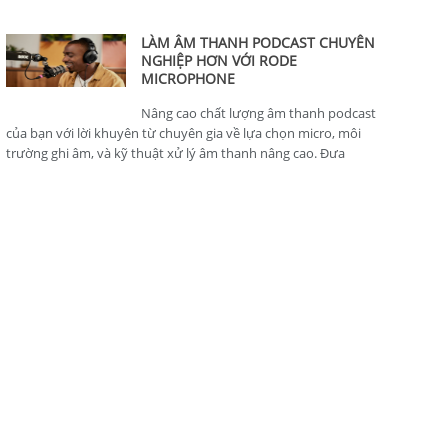
thông minh, hoàn hảo cho nhà sản xuất nội dung.
LÀM ÂM THANH PODCAST CHUYÊN
NGHIỆP HƠN VỚI RODE
MICROPHONE
Nâng cao chất lượng âm thanh podcast
của bạn với lời khuyên từ chuyên gia về lựa chọn micro, môi
trường ghi âm, và kỹ thuật xử lý âm thanh nâng cao. Đưa
podcast của bạn lên tiêu chuẩn chuyên nghiệp.