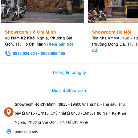
Showroom Hồ Chí Minh
Showroom Hà Nội
96 Nam Kỳ Khởi Nghĩa, Phường Sài
Toà nhà KYMA, 132 - 1
Xem bản đồ
Gòn, TP. Hồ Chí Minh
(
)
Phường Đống Đa, TP. H
đồ
)
0948.024.334
-
0909.688.485
0982.580.303
-
0938
Thông tin công ty
Địa chỉ Showroom
Showroom Hồ Chí Minh:
(8h15 - 19h00 từ
Thứ hai - Thứ sáu, Thứ
96 Nam Kỳ Khởi
bảy từ
8h15 - 17h15,
Chủ nhật từ 8
h30 - 16h30
)
Nghĩa, Phường Sài Gòn, TP. Hồ Chí Minh
0909.688.485