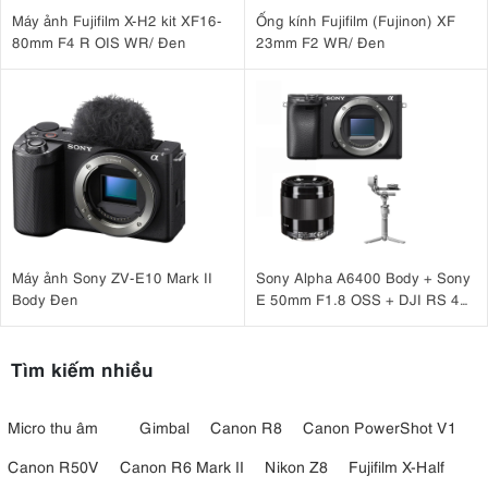
Máy ảnh Fujifilm X-H2 kit XF16-
Ống kính Fujifilm (Fujinon) XF
80mm F4 R OIS WR/ Đen
23mm F2 WR/ Đen
Máy ảnh Sony ZV-E10 Mark II
Sony Alpha A6400 Body + Sony
Body Đen
E 50mm F1.8 OSS + DJI RS 4
Mini
Tìm kiếm nhiều
Micro thu âm
Gimbal
Canon R8
Canon PowerShot V1
Canon R50V
Canon R6 Mark II
Nikon Z8
Fujifilm X-Half