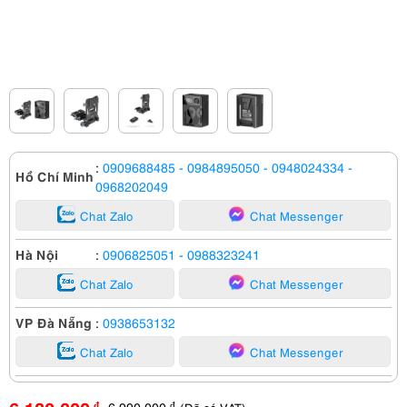
:
0909688485
- 0984895050
- 0948024334
-
Hồ Chí Minh
0968202049
Chat Zalo
Chat Messenger
Hà Nội
:
0906825051
- 0988323241
Chat Zalo
Chat Messenger
VP Đà Nẵng
:
0938653132
Chat Zalo
Chat Messenger
6,990,000
đ
đ