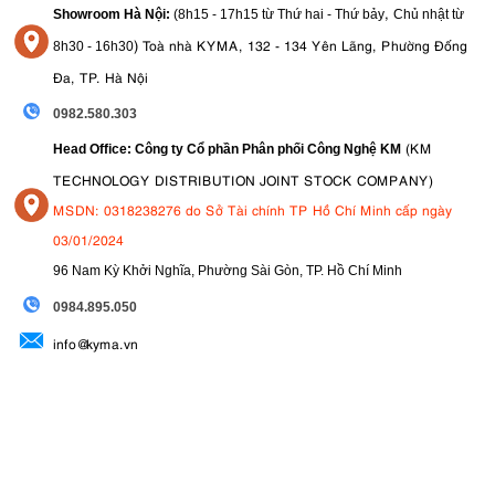
,
Showroom Hà Nội:
(8h15 - 17h15 từ Thứ hai - Thứ bảy
Chủ nhật từ
)
Toà nhà KYMA, 132 - 134 Yên Lãng, Phường Đống
8
h30 - 16h30
Đa, TP. Hà Nội
0982.580.303
(KM
Head Office: Công ty Cổ phần Phân phối Công Nghệ KM
TECHNOLOGY DISTRIBUTION JOINT STOCK COMPANY)
MSDN: 0318238276 do Sở Tài chính TP Hồ Chí Minh cấp ngày
03/01/2024
96 Nam Kỳ Khởi Nghĩa, Phường Sài Gòn, TP. Hồ Chí Minh
09
84.895.050
info@kyma.vn