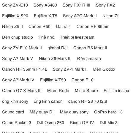
Sony ZV-E10
Sony A6400
Sony RX1R III
Sony FX2
Fujifilm X-S20
Fujifilm X-T5
Sony A7C Mark II
Nikon Zf
Nikon Z5 II
Canon R50
DJI rs 4
Canon RF 85mm
Đèn chụp studio
Thẻ nhớ
Thiết bị livestream
Sony ZV E10 Mark II
gimbal DJI
Canon R5 Mark II
Sony A7 Mark V
Nikon Z6 Mark III
Đèn amaran
Canon RF 35mm F1.4L
Sony ZV-1 Mark II
Đèn Godox
Sony A7 Mark IV
Fujifilm X-T50
Canon R10
Canon G7 X Mark III
Micro Rode
Micro Shure
Fujifilm instax
ống kính sony
ống kính canon
canon RF 28 70 f2.8
Sound card
Máy quay Dji
Máy quay sony
GoPro hero 13
Osmo Pocket 3
DJI Osmo 360
Ricoh GR IV
DJI Mic 3
Canon C50
Nikon ZR
DJI Osmo Nano
GoPro Lit Hero