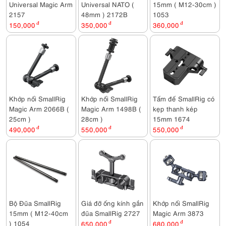
Universal Magic Arm
Universal NATO (
15mm ( M12-30cm )
2157
48mm ) 2172B
1053
150,000
đ
350,000
đ
360,000
đ
Khớp nối SmallRig
Khớp nối SmallRig
Tấm đế SmallRig có
Magic Arm 2066B (
Magic Arm 1498B (
kẹp thanh kép
25cm )
28cm )
15mm 1674
490,000
đ
550,000
đ
550,000
đ
Bộ Đũa SmallRig
Giá đỡ ống kính gắn
Khớp nối SmallRig
15mm ( M12-40cm
đũa SmallRig 2727
Magic Arm 3873
) 1054
650,000
đ
680,000
đ