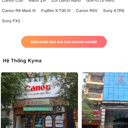
Canon R6 Mark III
Fujifilm X-T30 III
Canon R6V
Sony A7R6
Sony FX5
Hệ Thống Kyma