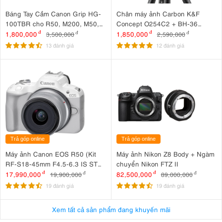
Báng Tay Cầm Canon Grip HG-
Chân máy ảnh Carbon K&F
100TBR cho R50, M200, M50,
Concept O254C2 + BH-36
G7 X Mark III, G5 X Mark II
KF09.123
1,800,000
đ
1,850,000
đ
3,500,000
đ
2,590,000
đ
13 đánh giá
12 đánh giá
Trả góp online
Trả góp online
Máy ảnh Canon EOS R50 (Kit
Máy ảnh Nikon Z8 Body + Ngàm
RF-S18-45mm F4.5-6.3 IS STM
chuyển Nikon FTZ II
Trắng)
17,990,000
đ
82,500,000
đ
19,900,000
đ
89,000,000
đ
19 đánh giá
19 đánh giá
Xem tất cả sản phẩm đang khuyến mãi