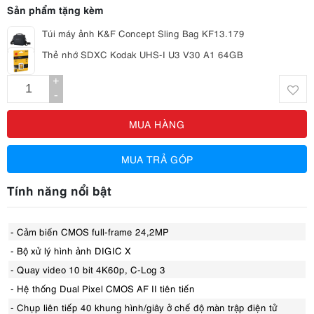
Sản phẩm tặng kèm
Túi máy ảnh K&F Concept Sling Bag KF13.179
Thẻ nhớ SDXC Kodak UHS-I U3 V30 A1 64GB
+
-
MUA HÀNG
MUA TRẢ GÓP
Tính năng nổi bật
- Cảm biến CMOS full-frame 24,2MP
- Bộ xử lý hình ảnh DIGIC X
- Quay video 10 bit 4K60p, C-Log 3
- Hệ thống Dual Pixel CMOS AF II tiên tiến
- Chụp liên tiếp 40 khung hình/giây ở chế độ màn trập điện tử