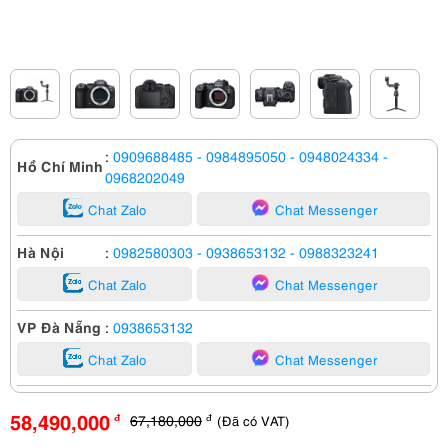
:
0909688485
- 0984895050
- 0948024334
-
Hồ Chí Minh
0968202049
Chat Zalo
Chat Messenger
Hà Nội
:
0982580303
- 0938653132
- 0988323241
Chat Zalo
Chat Messenger
VP Đà Nẵng
:
0938653132
Chat Zalo
Chat Messenger
58,490,000
67,180,000
(Đã có VAT)
đ
đ