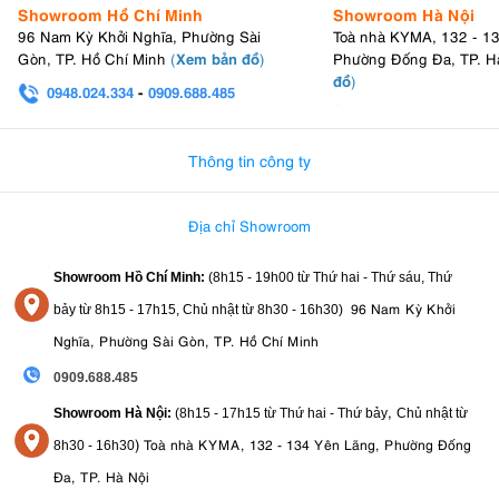
hậu kỳ.
Showroom Hồ Chí Minh
Showroom Hà Nội
Canon Log 3 & HDR PQ:
Hỗ trợ các cấu hình màu chuyên
96 Nam Kỳ Khởi Nghĩa, Phường Sài
Toà nhà KYMA, 132 - 1
nghiệp C-Log 3 và HDR PQ (chuẩn 10-bit 4:2:2) để tối đa hóa
Xem bản đồ
Gòn, TP. Hồ Chí Minh
(
)
Phường Đống Đa, TP. H
dải động và linh hoạt trong chỉnh sửa màu sắc.
đồ
)
0948.024.334
-
0909.688.485
Focus Breathing Correction:
Tính năng bù trừ hiện tượng thay
0982.580.303
-
0938
đổi góc nhìn khi lấy nét (focus breathing) với các ống kính RF
tương thích.
Thông tin công ty
Địa chỉ Showroom
Showroom Hồ Chí Minh:
(8h15 - 19h00 từ
Thứ hai - Thứ sáu, Thứ
96 Nam Kỳ Khởi
bảy từ
8h15 - 17h15,
Chủ nhật từ 8
h30 - 16h30
)
Nghĩa, Phường Sài Gòn, TP. Hồ Chí Minh
0909.688.485
,
Showroom Hà Nội:
(8h15 - 17h15 từ Thứ hai - Thứ bảy
Chủ nhật từ
)
Toà nhà KYMA, 132 - 134 Yên Lãng, Phường Đống
8
h30 - 16h30
Đa, TP. Hà Nội