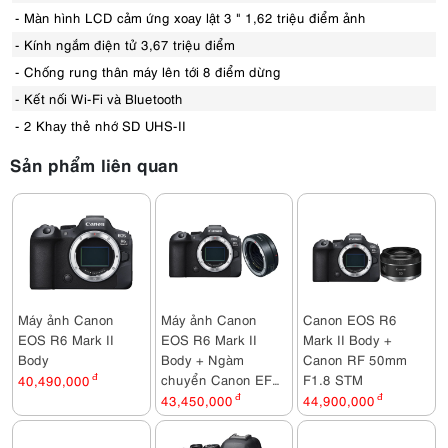
- Màn hình LCD cảm ứng xoay lật 3 " 1,62 triệu điểm ảnh
- Kính ngắm điện tử 3,67 triệu điểm
- Chống rung thân máy lên tới 8 điểm dừng
- Kết nối Wi-Fi và Bluetooth
- 2 Khay thẻ nhớ SD UHS-II
Sản phẩm liên quan
Máy ảnh Canon
Máy ảnh Canon
Canon EOS R6
EOS R6 Mark II
EOS R6 Mark II
Mark II Body +
Body
Body + Ngàm
Canon RF 50mm
chuyển Canon EF
F1.8 STM
40,490,000
đ
sang EOS R (EF-
43,450,000
đ
44,900,000
đ
EOS R)