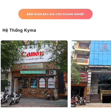
30 phút/clip), thì R6 Mark II đã giải quyết triệt để những vấn đề này
và bổ sung nhiều tính năng mạnh mẽ:
4K/60p không crop:
Quay video UHD 4K (3840x2160) ở tốc độ
60fps sử dụng toàn bộ chiều rộng cảm biến, được lấy mẫu dư
từ độ phân giải 6K (oversampling), cho chất lượng hình ảnh
Hệ Thống Kyma
sắc nét và chi tiết.
Cải thiện tản nhiệt:
Thời gian quay 4K/60p được kéo dài đáng
kể, lên đến 40 phút hoặc hơn (so với khoảng 30 phút trên R6
trước khi cảnh báo nhiệt). Không còn giới hạn thời gian quay ở
các chế độ 4K/30p trở xuống (chỉ phụ thuộc vào dung lượng
thẻ nhớ và pin).
Full HD 180fps:
Quay slow-motion ấn tượng với tốc độ lên đến
180fps ở độ phân giải Full HD (tăng từ 120fps trên R6). Lưu ý
chế độ này không được lấy mẫu dư. Thời gian quay liên tục ở
chế độ này cũng được cải thiện, lên tới 60 phút hoặc hơn.
6K RAW Output:
6K ProRes RAW
Hỗ trợ xuất tín hiệu
(6000 x
3374) qua cổng HDMI tới đầu ghi Atomos tương thích (như
Ninja V+), sử dụng toàn bộ chiều rộng cảm biến. Cũng có thể
xuất 3.7K RAW từ vùng crop Super35.
Ghi Proxy đồng thời:
Có thể ghi tệp proxy Full HD bên trong
thẻ nhớ khi đang quay RAW bên ngoài, tối ưu hóa quy trình