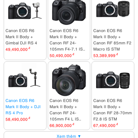
Canon EOS R6
Canon EOS R6
Canon EOS R6
Mark II Body +
Mark II Body +
Mark II Body +
Gimbal DJI RS 4
Canon RF 24-
Canon RF 85mm F2
105mm F4-7.1 IS
Macro IS STM
49,490,000
đ
STM
50,490,000
đ
53,389,999
đ
Canon EOS R6
Canon EOS R6
Canon EOS R6
Mark II Body + DJI
Mark II Body +
Mark II Body +
RS 4 Pro
Canon RF 24-
Canon RF 28-70mm
105mm F4 L IS
F2.8 IS STM
58,490,000
đ
USM
66,900,000
đ
67,490,000
đ
Xem thêm ▼