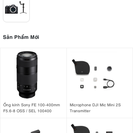
Sản Phẩm Mới
Cảm biến 24MP được ghép nối với bộ xử lý Digic X tiên tiến mà
chúng ta
Ống kính Sony FE 100-400mm
Microphone DJI Mic Mini 2S
đã thấy trong các máy ảnh như Canon EOS R3 hàng đầu và Canon
F5.6-8 OSS / SEL 100400
Transmitter
R5 và R6