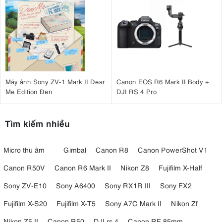
kế thừa và cải tiến từ thuật toán trên EOS R3, sử dụng công nghệ
Dual Pixel CMOS AF II
Deep Learning. Hệ thống
không chỉ nhận
diện và bám nét hiệu quả vào người (mắt, khuôn mặt, đầu, cơ thể),
động vật (chó, mèo, chim, ngựa - bao gồm cả ngựa vằn), phương tiện
(ô tô, xe máy, tàu hỏa, máy bay) mà còn giới thiệu chế độ 'Auto' thông
minh.
Máy ảnh Sony ZV-1 Mark II Dear
Canon EOS R6 Mark II Body +
Me Edition Đen
DJI RS 4 Pro
Tìm kiếm nhiều
Micro thu âm
Gimbal
Canon R8
Canon PowerShot V1
Canon R50V
Canon R6 Mark II
Nikon Z8
Fujifilm X-Half
Sony ZV-E10
Sony A6400
Sony RX1R III
Sony FX2
Máy ảnh có khả năng nhận dạng thông minh các đối tượng gồm
Fujifilm X-S20
Fujifilm X-T5
Sony A7C Mark II
Nikon Zf
người, động vật và phương tiện
Nikon Z5 II
Canon R50
DJI rs 4
Canon RF 85mm