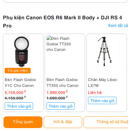
Phụ kiện Canon EOS R6 Mark II Body + DJI RS 4
Pro
Xem tất cả
Trả góp online
Đèn Flash Godox
Đèn Flash Godox
Chân Máy Libec
V1C Cho Canon
TT350 cho Canon
LX7M
5,159,000
đ
1,990,000
đ
Liên hệ
4,150,000
đ
1,690,000
đ
Thêm vào giỏ
Thêm vào giỏ
Thêm vào giỏ
Tổng quan
Hỏi & đáp
Thông số kỹ thuật