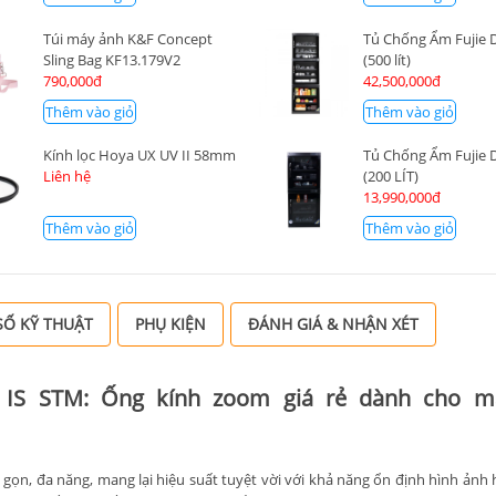
Túi máy ảnh K&F Concept
Tủ Chống Ẩm Fujie
Sling Bag KF13.179V2
(500 lít)
790,000đ
42,500,000đ
Thêm vào giỏ
Thêm vào giỏ
Kính lọc Hoya UX UV II 58mm
Tủ Chống Ẩm Fujie
Liên hệ
(200 LÍT)
13,990,000đ
Thêm vào giỏ
Thêm vào giỏ
Ố KỸ THUẬT
PHỤ KIỆN
ĐÁNH GIÁ & NHẬN XÉT
3 IS STM: Ống kính zoom giá rẻ dành cho m
 gọn, đa năng, mang lại hiệu suất tuyệt vời với khả năng ổn định hình ảnh 