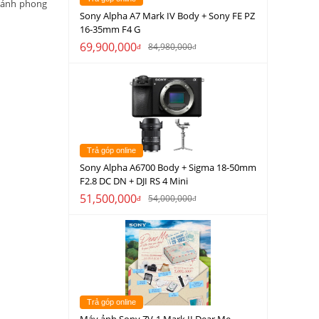
p ảnh phong
Sony Alpha A7 Mark IV Body + Sony FE PZ
16-35mm F4 G
69,900,000
84,980,000
đ
đ
Trả góp online
Sony Alpha A6700 Body + Sigma 18-50mm
F2.8 DC DN + DJI RS 4 Mini
51,500,000
54,000,000
đ
đ
Trả góp online