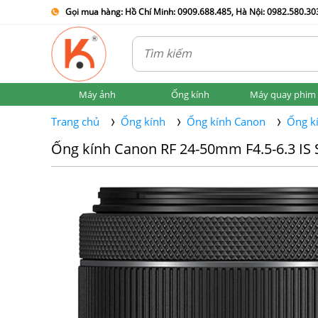
Gọi mua hàng: Hồ Chí Minh: 0909.688.485, Hà Nội: 0982.580.303
Máy ảnh
Ống kính
Máy quay phim
Trang chủ
Ống kính
Ống kính Canon
Ống k
Ống kính Canon RF 24-50mm F4.5-6.3 IS