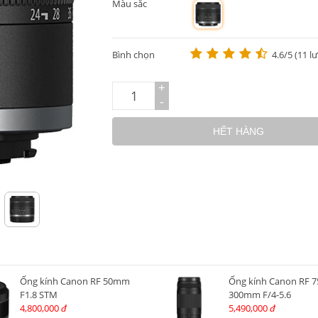
Màu sắc
m
Bình chọn
4.6/5 (11 l
+
-
HẾT HÀNG
Ống kính Canon RF 50mm
Ống kính Canon RF 7
F1.8 STM
300mm F/4-5.6
4,800,000
5,490,000
đ
đ