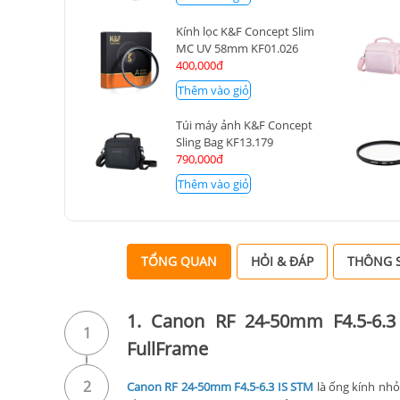
Kính lọc K&F Concept Slim
MC UV 58mm KF01.026
400,000đ
Thêm vào giỏ
Túi máy ảnh K&F Concept
Sling Bag KF13.179
790,000đ
Thêm vào giỏ
TỔNG QUAN
HỎI & ĐÁP
THÔNG S
1. Canon RF 24-50mm F4.5-6.
1
FullFrame
2
Canon RF 24-50mm F4.5-6.3 IS STM
là ống kính nhỏ