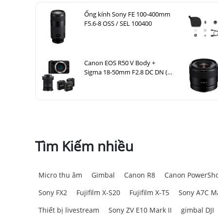
Ống kính Sony FE 100-400mm
F5.6-8 OSS / SEL 100400
Canon EOS R50 V Body +
Sigma 18-50mm F2.8 DC DN (C)
+ Rode Wireless Go III
Tìm Kiếm nhiều
Micro thu âm
Gimbal
Canon R8
Canon PowerSho
Sony FX2
Fujifilm X-S20
Fujifilm X-T5
Sony A7C Ma
Thiết bị livestream
Sony ZV E10 Mark II
gimbal DJI
3.2. Hiệu ứng bokeh tròn đẹp mắt