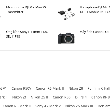
Microphone DJI Mic Mini 2S
Microphone DJI Mic M
Transmitter
TX + 1 Mobile RX + C
Case )
Ống kính Sony E 11mm F1.8 /
Máy ảnh Canon EOS
SEL11F18
t V1
Canon R50V
Canon R6 Mark II
Nikon Z8
Fujifilm X-Hal
rk II
Nikon Zf
Nikon Z5 II
Canon R50
DJI rs 4
Canon RF 
Canon R5 Mark II
Sony A7 Mark V
Nikon Z6 Mark III
Đèn am