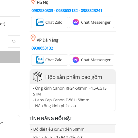
Hà Nội
0982580303
-
0938653132
-
0988323241
Chat Zalo
Chat Messenger
ượt)
VP Đà Nẵng
0938653132
Chat Zalo
Chat Messenger
Hộp sản phẩm bao gồm
- Ống kính Canon RF24-50mm F4.5-6.3 IS
STM
- Lens Cap Canon E-58 II 58mm
- Nắp ống kính phía sau
TÍNH NĂNG NỔI BẬT
5-
- Độ dài tiêu cự 24 đến 50mm
- Khẩu độ tối đa F4.5 đến 6.3