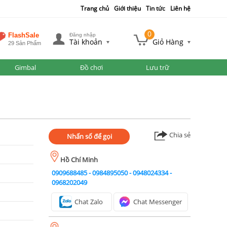
Trang chủ
Giới thiệu
Tin tức
Liên hệ
0
FlashSale
Đăng nhập
Tài khoản
Giỏ Hàng
29 Sản Phẩm
Gimbal
Đồ chơi
Lưu trữ
Chia sẻ
Nhấn số để gọi
Hồ Chí Minh
0909688485
-
0984895050
-
0948024334
-
0968202049
Chat Zalo
Chat Messenger