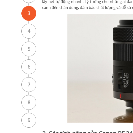
lấy nét tự động nhanh. Lý tưởng cho những ai đa
cảnh đến chân dung, đảm bảo chất lượng và dễ sử 
3
4
5
6
7
8
9