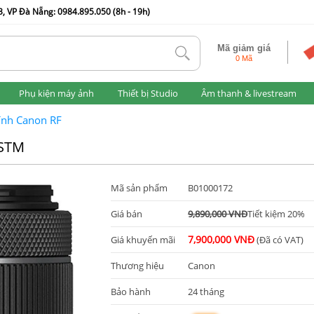
, VP Đà Nẵng: 0984.895.050 (8h - 19h)
Mã giảm giá
tlk
0 Mã
Phụ kiện máy ảnh
Thiết bị Studio
Âm thanh & livestream
ính Canon RF
 STM
Mã sản phẩm
B01000172
Giá bán
9,890,000 VNĐ
Tiết kiệm 20%
7,900,000 VNĐ
Giá khuyến mãi
(Đã có VAT)
Thương hiệu
Canon
Bảo hành
24 tháng