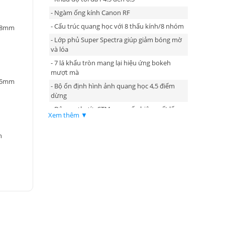
- Ngàm ống kính Canon RF
- Cấu trúc quang học với 8 thấu kính/8 nhóm
 28mm
- Lớp phủ Super Spectra giúp giảm bóng mờ
và lóa
- 7 lá khẩu tròn mang lại hiệu ứng bokeh
mượt mà
 45mm
- Bộ ổn định hình ảnh quang học 4,5 điểm
dừng
- Động cơ bước STM cung cấp hiệu suất lấy
Xem thêm ▼
nét tự động nhanh, yên tĩnh
- Thiết kế nhỏ gọn và nhẹ
n