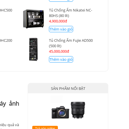
 DHC500
Tủ Chống Ẩm Nikatei NC-
80HS (80 lít)
4,900,000đ
Thêm vào giỏ
 DHC200
Tủ Chống Ẩm Fujie AD500
(500 lít)
45,000,000đ
Thêm vào giỏ
SẢN PHẨM NỔI BẬT
áy ảnh
hiệu quả và
Trả góp online