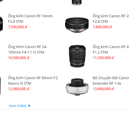
Ống kính Canon RF 16mm
Ống kính Canon RF
F2.8 STM
F2.8 STM
7,590,000
7,800,000
đ
đ
Ống Kính Canon RF 24-
Ống kính Canon RF
105mm F4-7.1 IS STM
F1.2 STM
10,500,000
11,290,000
đ
đ
Ống kính Canon RF 85mm F2
Bộ Chuyển Đổi Cano
Macro IS STM
Extender RF 1.4x
12,900,000
13,900,000
đ
đ
Xem thêm ▼