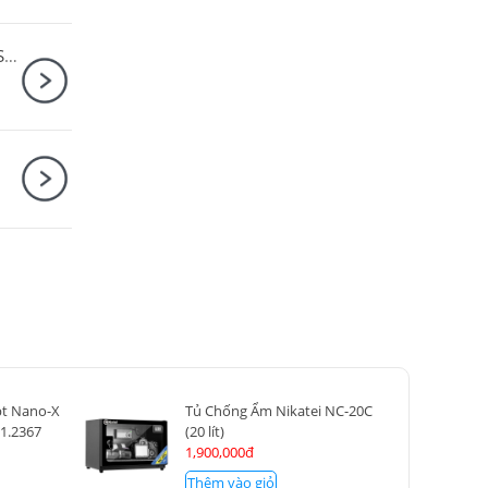
Sony Alpha A6400 Kit 16-50mm F3.5-5.6 OSS II + SmallRig Cage for Sony A6500, A6400, A6300, A6100 CCS2310C
pt Nano-X
Tủ Chống Ẩm Nikatei NC-20C
1.2367
(20 lít)
1,900,000đ
Thêm vào giỏ