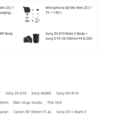
ini 2S ( 1
Microphone DJI Mic Mini 2S ( 1
harging
TX + 1 RX )
 RP Body
Sony ZV-E10 Mark II Body +
Sony E PZ 18-105mm F4 G OSS
f
Sony ZV-E10
Sony A6400
Sony RX1R III
85mm
Đèn chụp studio
Thẻ nhớ
aran
Canon RF 35mm F1.4L
Sony ZV-1 Mark II