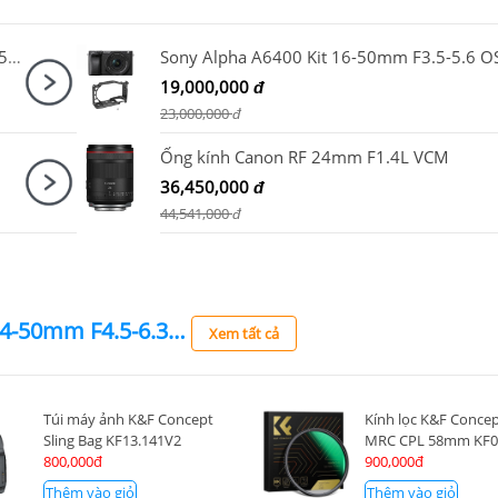
Máy ảnh Fujifilm X-M5 Kit XC 15-45mm F3.5-5.6 OIS PZ Bạc
19,000,000
đ
23,000,000
đ
Ống kính Canon RF 24mm F1.4L VCM
36,450,000
đ
44,541,000
đ
Ống kính Canon RF 24-50mm F4.5-6.3 IS STM
Xem tất cả
Túi máy ảnh K&F Concept
Kính lọc K&F Conce
Sling Bag KF13.141V2
MRC CPL 58mm KF0
800,000đ
900,000đ
Thêm vào giỏ
Thêm vào giỏ