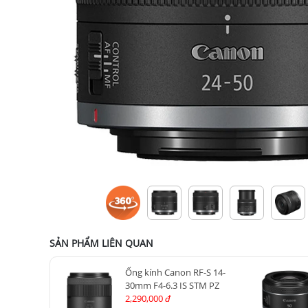
SẢN PHẨM LIÊN QUAN
Ống kính Canon RF-S 14-
30mm F4-6.3 IS STM PZ
2,290,000
đ