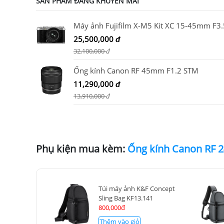
SẢN PHẨM ĐANG KHUYẾN MÃI
25,500,000
đ
32,100,000
đ
Ống kính Canon RF 45mm F1.2 STM
11,290,000
đ
13,910,000
đ
Phụ kiện mua kèm:
Túi máy ảnh K&F Concept
Sling Bag KF13.141
800,000đ
Thêm vào giỏ