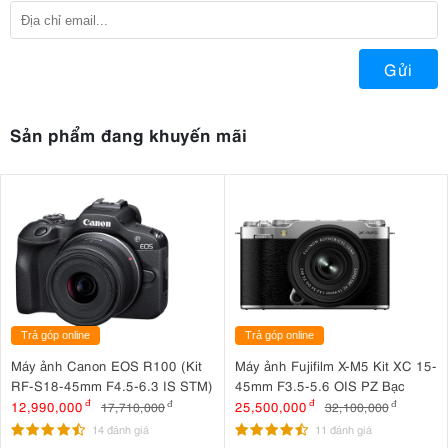
Gửi
Sản phẩm đang khuyến mãi
Trả góp online
Trả góp online
Máy ảnh Canon EOS R100 (Kit
Máy ảnh Fujifilm X-M5 Kit XC 15-
RF-S18-45mm F4.5-6.3 IS STM)
45mm F3.5-5.6 OIS PZ Bạc
12,990,000
đ
25,500,000
đ
17,710,000
đ
32,100,000
đ
14 đánh giá
11 đánh giá