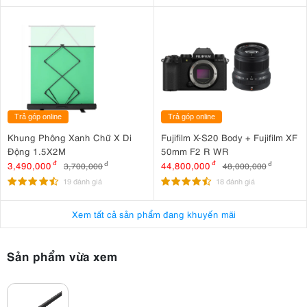
Trả góp online
Trả góp online
Khung Phông Xanh Chữ X Di
Fujifilm X-S20 Body + Fujifilm XF
Động 1.5X2M
50mm F2 R WR
3,490,000
đ
44,800,000
đ
3,700,000
đ
48,000,000
đ
19 đánh giá
18 đánh giá
Xem tất cả sản phẩm đang khuyến mãi
Sản phẩm vừa xem