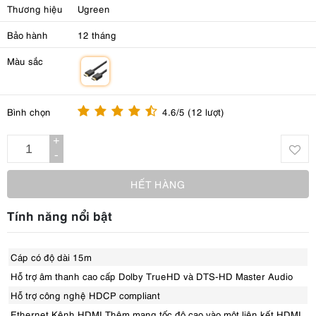
Thương hiệu
Ugreen
Bảo hành
12 tháng
Màu sắc
m
Bình chọn
4.6/5 (12 lượt)
+
-
HẾT HÀNG
Tính năng nổi bật
Cáp có độ dài 15m
Hỗ trợ âm thanh cao cấp Dolby TrueHD và DTS-HD Master Audio
Hỗ trợ công nghệ HDCP compliant
Ethernet Kênh HDMI Thêm mạng tốc độ cao vào một liên kết HDMI,