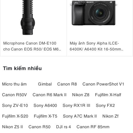
Microphone Canon DM-E100
Máy ảnh Sony Alpha ILCE-
cho Canon EOS R50/ EOS M6
6400K/ A6400 Kit 16-50mm
II, EOS M50, G7X III
F3.5-5.6 OSS II
Tìm kiếm nhiều
Micro thu âm
Gimbal
Canon R8
Canon PowerShot V1
Canon R50V
Canon R6 Mark II
Nikon Z8
Fujifilm X-Half
Sony ZV-E10
Sony A6400
Sony RX1R III
Sony FX2
Fujifilm X-S20
Fujifilm X-T5
Sony A7C Mark II
Nikon Zf
Nikon Z5 II
Canon R50
DJI rs 4
Canon RF 85mm