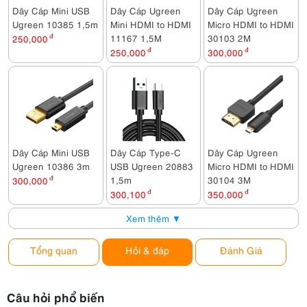
Dây Cáp Mini USB
Dây Cáp Ugreen
Dây Cáp Ugreen
Ugreen 10385 1,5m
Mini HDMI to HDMI
Micro HDMI to HDMI
11167 1,5M
30103 2M
250,000
đ
250,000
đ
300,000
đ
Dây Cáp Mini USB
Dây Cáp Type-C
Dây Cáp Ugreen
Ugreen 10386 3m
USB Ugreen 20883
Micro HDMI to HDMI
1,5m
30104 3M
300,000
đ
300,100
đ
350,000
đ
Xem thêm ▼
Tổng quan
Hỏi & đáp
Đánh Giá
Câu hỏi phổ biến