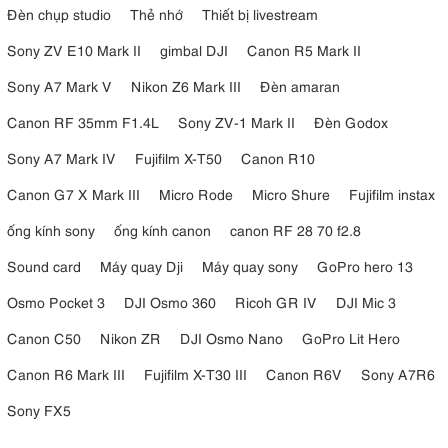
Đèn chụp studio
Thẻ nhớ
Thiết bị livestream
Sony ZV E10 Mark II
gimbal DJI
Canon R5 Mark II
Sony A7 Mark V
Nikon Z6 Mark III
Đèn amaran
Canon RF 35mm F1.4L
Sony ZV-1 Mark II
Đèn Godox
Sony A7 Mark IV
Fujifilm X-T50
Canon R10
Canon G7 X Mark III
Micro Rode
Micro Shure
Fujifilm instax
ống kính sony
ống kính canon
canon RF 28 70 f2.8
Sound card
Máy quay Dji
Máy quay sony
GoPro hero 13
Osmo Pocket 3
DJI Osmo 360
Ricoh GR IV
DJI Mic 3
Canon C50
Nikon ZR
DJI Osmo Nano
GoPro Lit Hero
Canon R6 Mark III
Fujifilm X-T30 III
Canon R6V
Sony A7R6
Sony FX5