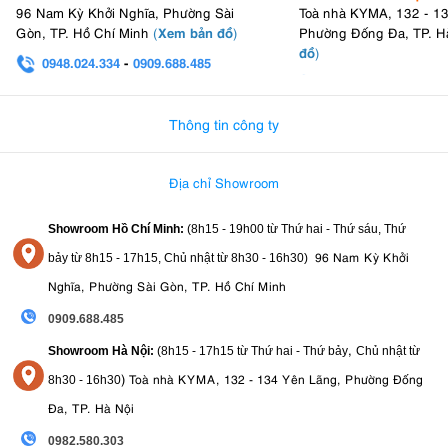
96 Nam Kỳ Khởi Nghĩa, Phường Sài
Toà nhà KYMA, 132 - 1
Xem bản đồ
Gòn, TP. Hồ Chí Minh
(
)
Phường Đống Đa, TP. H
đồ
)
0948.024.334
-
0909.688.485
0982.580.303
-
0938
Thông tin công ty
Địa chỉ Showroom
Showroom Hồ Chí Minh:
(8h15 - 19h00 từ
Thứ hai - Thứ sáu, Thứ
96 Nam Kỳ Khởi
bảy từ
8h15 - 17h15,
Chủ nhật từ 8
h30 - 16h30
)
Nghĩa, Phường Sài Gòn, TP. Hồ Chí Minh
0909.688.485
,
Showroom Hà Nội:
(8h15 - 17h15 từ Thứ hai - Thứ bảy
Chủ nhật từ
)
Toà nhà KYMA, 132 - 134 Yên Lãng, Phường Đống
8
h30 - 16h30
Đa, TP. Hà Nội
0982.580.303