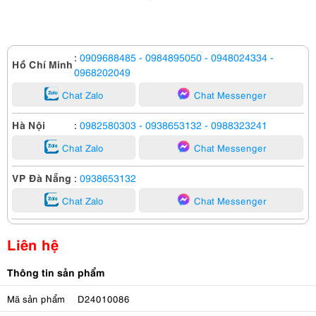
:
0909688485
- 0984895050
- 0948024334
-
Hồ Chí Minh
0968202049
Chat Zalo
Chat Messenger
Hà Nội
:
0982580303
- 0938653132
- 0988323241
Chat Zalo
Chat Messenger
VP Đà Nẵng
:
0938653132
Chat Zalo
Chat Messenger
Liên hệ
Thông tin sản phẩm
Mã sản phẩm
D24010086