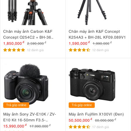
Chân máy ảnh Carbon K&F
Chân máy ảnh K&F Concept
Concept O254C2 + BH-36
K254A3 + BH-28L KF09.089V1
KF09.123
1,850,000
đ
1,590,000
đ
2,590,000
đ
1,990,000
đ
12 đánh giá
12 đánh giá
Trả góp online
Trả góp online
Máy ảnh Sony ZV-E10K / ZV-
Máy ảnh Fujifilm X100VI (Đen)
E10 Kit 16-50mm F3.5-
50,500,000
đ
60,000,000
đ
5.6 OSS II
15,990,000
đ
17,990,000
đ
17 đánh giá