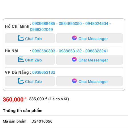
:
0909688485
- 0984895050
- 0948024334
-
Hồ Chí Minh
0968202049
Chat Zalo
Chat Messenger
Hà Nội
:
0982580303
- 0938653132
- 0988323241
Chat Zalo
Chat Messenger
VP Đà Nẵng
:
0938653132
Chat Zalo
Chat Messenger
350,000
385,000
(Đã có VAT)
đ
đ
Thông tin sản phẩm
Mã sản phẩm
D24010056