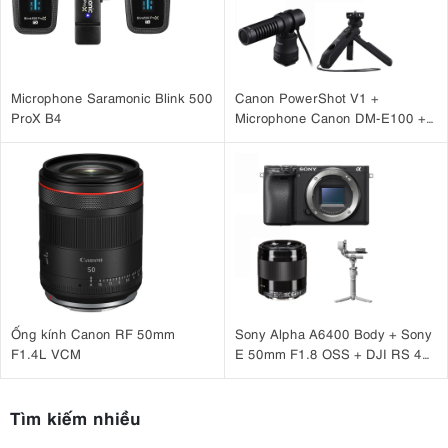
Microphone Saramonic Blink 500
Canon PowerShot V1 +
ProX B4
Microphone Canon DM-E100 +
Báng tay cầm Canon HG-
100TBR
Ống kính Canon RF 50mm
Sony Alpha A6400 Body + Sony
F1.4L VCM
E 50mm F1.8 OSS + DJI RS 4
Mini
Tìm kiếm nhiều