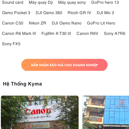
Sound card
Máy quay Dji
Máy quay sony
GoPro hero 13
Osmo Pocket 3
DJI Osmo 360
Ricoh GR IV
DJI Mic 3
Canon C50
Nikon ZR
DJI Osmo Nano
GoPro Lit Hero
Canon R6 Mark III
Fujifilm X-T30 III
Canon R6V
Sony A7R6
Sony FX5
Hệ Thống Kyma