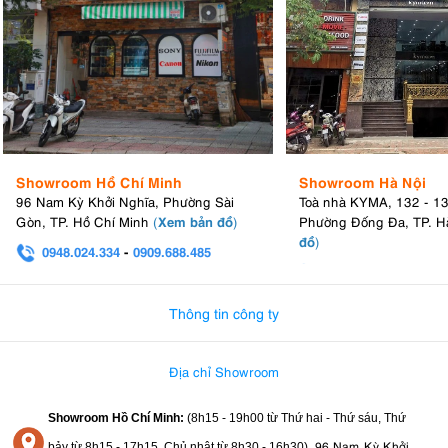
Showroom Hồ Chí Minh
Showroom Hà Nội
96 Nam Kỳ Khởi Nghĩa, Phường Sài
Toà nhà KYMA, 132 - 1
Xem bản đồ
Gòn, TP. Hồ Chí Minh
(
)
Phường Đống Đa, TP. H
đồ
)
0948.024.334
-
0909.688.485
0982.580.303
-
0938
Thông tin công ty
Địa chỉ Showroom
Showroom Hồ Chí Minh:
(8h15 - 19h00 từ
Thứ hai - Thứ sáu, Thứ
96 Nam Kỳ Khởi
bảy từ
8h15 - 17h15,
Chủ nhật từ 8
h30 - 16h30
)