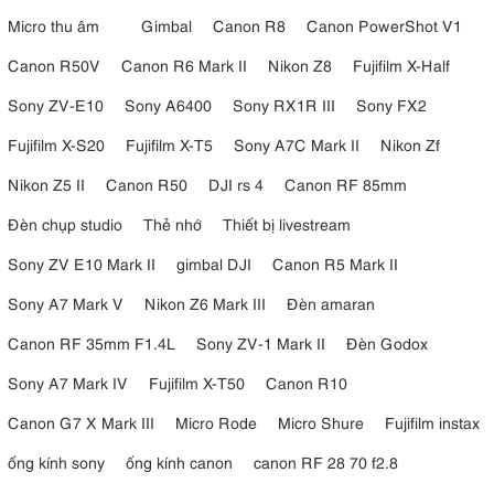
Micro thu âm
Gimbal
Canon R8
Canon PowerShot V1
Canon R50V
Canon R6 Mark II
Nikon Z8
Fujifilm X-Half
Sony ZV-E10
Sony A6400
Sony RX1R III
Sony FX2
Fujifilm X-S20
Fujifilm X-T5
Sony A7C Mark II
Nikon Zf
Nikon Z5 II
Canon R50
DJI rs 4
Canon RF 85mm
Đèn chụp studio
Thẻ nhớ
Thiết bị livestream
Sony ZV E10 Mark II
gimbal DJI
Canon R5 Mark II
Sony A7 Mark V
Nikon Z6 Mark III
Đèn amaran
Canon RF 35mm F1.4L
Sony ZV-1 Mark II
Đèn Godox
Sony A7 Mark IV
Fujifilm X-T50
Canon R10
Canon G7 X Mark III
Micro Rode
Micro Shure
Fujifilm instax
ống kính sony
ống kính canon
canon RF 28 70 f2.8