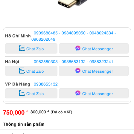
:
0909688485
- 0984895050
- 0948024334
-
Hồ Chí Minh
0968202049
Chat Zalo
Chat Messenger
Hà Nội
:
0982580303
- 0938653132
- 0988323241
Chat Zalo
Chat Messenger
VP Đà Nẵng
:
0938653132
Chat Zalo
Chat Messenger
750,000
800,000
(Đã có VAT)
đ
đ
Thông tin sản phẩm