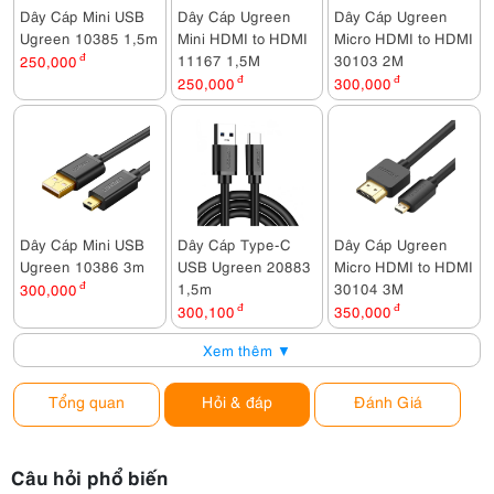
Dây Cáp Mini USB
Dây Cáp Ugreen
Dây Cáp Ugreen
Ugreen 10385 1,5m
Mini HDMI to HDMI
Micro HDMI to HDMI
11167 1,5M
30103 2M
250,000
đ
250,000
đ
300,000
đ
Dây Cáp Mini USB
Dây Cáp Type-C
Dây Cáp Ugreen
Ugreen 10386 3m
USB Ugreen 20883
Micro HDMI to HDMI
1,5m
30104 3M
300,000
đ
300,100
đ
350,000
đ
Xem thêm ▼
Tổng quan
Hỏi & đáp
Đánh Giá
Câu hỏi phổ biến