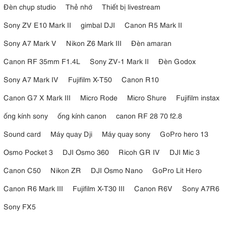
Đèn chụp studio
Thẻ nhớ
Thiết bị livestream
Sony ZV E10 Mark II
gimbal DJI
Canon R5 Mark II
Sony A7 Mark V
Nikon Z6 Mark III
Đèn amaran
Canon RF 35mm F1.4L
Sony ZV-1 Mark II
Đèn Godox
Sony A7 Mark IV
Fujifilm X-T50
Canon R10
Canon G7 X Mark III
Micro Rode
Micro Shure
Fujifilm instax
ống kính sony
ống kính canon
canon RF 28 70 f2.8
Sound card
Máy quay Dji
Máy quay sony
GoPro hero 13
Osmo Pocket 3
DJI Osmo 360
Ricoh GR IV
DJI Mic 3
Canon C50
Nikon ZR
DJI Osmo Nano
GoPro Lit Hero
Canon R6 Mark III
Fujifilm X-T30 III
Canon R6V
Sony A7R6
Sony FX5