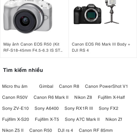
Máy ảnh Canon EOS R50 (Kit
Canon EOS R6 Mark III Body +
RF-S18-45mm F4.5-6.3 IS STM
DJI RS 4
Trắng)
Tìm kiếm nhiều
Micro thu âm
Gimbal
Canon R8
Canon PowerShot V1
Canon R50V
Canon R6 Mark II
Nikon Z8
Fujifilm X-Half
Sony ZV-E10
Sony A6400
Sony RX1R III
Sony FX2
Fujifilm X-S20
Fujifilm X-T5
Sony A7C Mark II
Nikon Zf
Nikon Z5 II
Canon R50
DJI rs 4
Canon RF 85mm