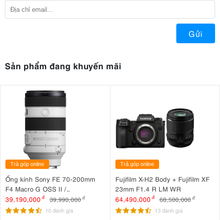
Gửi
Sản phẩm đang khuyến mãi
Trả góp online
Trả góp online
Ống kính Sony FE 70-200mm
Fujifilm X-H2 Body + Fujifilm XF
F4 Macro G OSS II /
23mm F1.4 R LM WR
SEL70200G2
39,190,000
đ
64,490,000
đ
39,990,000
đ
68,500,000
đ
10 đánh giá
13 đánh giá