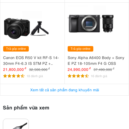
Trả góp online
Trả góp online
Canon EOS R50 V kit RF-S 14-
Sony Alpha A6400 Body + Sony
30mm F4-6.3 IS STM PZ +
E PZ 18-105mm F4 G OSS
Canon HG-100TBR
21,800,000
đ
24,990,000
đ
32,500,000
đ
37,490,000
đ
18 đánh giá
16 đánh giá
Xem tất cả sản phẩm đang khuyến mãi
Sản phẩm vừa xem