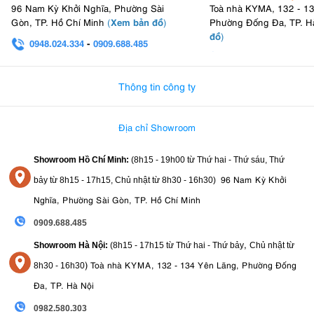
96 Nam Kỳ Khởi Nghĩa, Phường Sài
Toà nhà KYMA, 132 - 1
Xem bản đồ
Gòn, TP. Hồ Chí Minh
(
)
Phường Đống Đa, TP. H
đồ
)
0948.024.334
-
0909.688.485
0982.580.303
-
0938
Thông tin công ty
Địa chỉ Showroom
Showroom Hồ Chí Minh:
(8h15 - 19h00 từ
Thứ hai - Thứ sáu, Thứ
96 Nam Kỳ Khởi
bảy từ
8h15 - 17h15,
Chủ nhật từ 8
h30 - 16h30
)
Nghĩa, Phường Sài Gòn, TP. Hồ Chí Minh
0909.688.485
,
Showroom Hà Nội:
(8h15 - 17h15 từ Thứ hai - Thứ bảy
Chủ nhật từ
)
Toà nhà KYMA, 132 - 134 Yên Lãng, Phường Đống
8
h30 - 16h30
Đa, TP. Hà Nội
0982.580.303