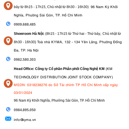
96 Nam Kỳ Khởi
bảy từ
8h15 - 17h15,
Chủ nhật từ 8
h30 - 16h30
)
Nghĩa, Phường Sài Gòn, TP. Hồ Chí Minh
0909.688.485
,
Showroom Hà Nội:
(8h15 - 17h15 từ Thứ hai - Thứ bảy
Chủ nhật từ
)
Toà nhà KYMA, 132 - 134 Yên Lãng, Phường Đống
8
h30 - 16h30
Đa, TP. Hà Nội
0982.580.303
(KM
Head Office: Công ty Cổ phần Phân phối Công Nghệ KM
TECHNOLOGY DISTRIBUTION JOINT STOCK COMPANY)
MSDN: 0318238276 do Sở Tài chính TP Hồ Chí Minh cấp ngày
03/01/2024
96 Nam Kỳ Khởi Nghĩa, Phường Sài Gòn, TP. Hồ Chí Minh
09
84.895.050
info@kyma.vn