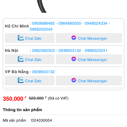
:
0909688485
- 0984895050
- 0948024334
-
Hồ Chí Minh
0968202049
Chat Zalo
Chat Messenger
Hà Nội
:
0982580303
- 0938653132
- 0988323241
Chat Zalo
Chat Messenger
VP Đà Nẵng
:
0938653132
Chat Zalo
Chat Messenger
350,000
520,000
(Đã có VAT)
đ
đ
Thông tin sản phẩm
Mã sản phẩm
D24030004