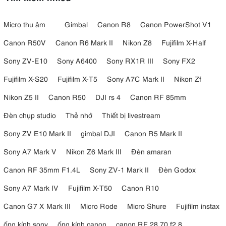
Micro thu âm
Gimbal
Canon R8
Canon PowerShot V1
Canon R50V
Canon R6 Mark II
Nikon Z8
Fujifilm X-Half
Sony ZV-E10
Sony A6400
Sony RX1R III
Sony FX2
Fujifilm X-S20
Fujifilm X-T5
Sony A7C Mark II
Nikon Zf
Nikon Z5 II
Canon R50
DJI rs 4
Canon RF 85mm
Đèn chụp studio
Thẻ nhớ
Thiết bị livestream
Sony ZV E10 Mark II
gimbal DJI
Canon R5 Mark II
Sony A7 Mark V
Nikon Z6 Mark III
Đèn amaran
Canon RF 35mm F1.4L
Sony ZV-1 Mark II
Đèn Godox
Sony A7 Mark IV
Fujifilm X-T50
Canon R10
Canon G7 X Mark III
Micro Rode
Micro Shure
Fujifilm instax
ống kính sony
ống kính canon
canon RF 28 70 f2.8