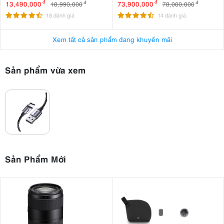
MicroSDXC Sandisk Extreme
Art
13,490,000
đ
73,900,000
đ
18,990,000
đ
78,000,000
đ
Pro 256GB 200MB/140MB/s
18 đánh giá
14 đánh giá
Xem tất cả sản phẩm đang khuyến mãi
Sản phẩm vừa xem
Sản Phẩm Mới