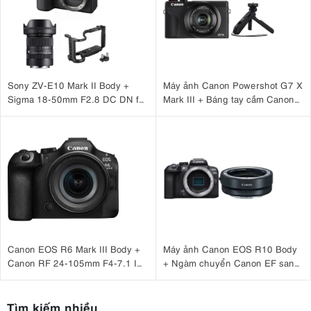
Sony ZV-E10 Mark II Body +
Máy ảnh Canon Powershot G7 X
Sigma 18-50mm F2.8 DC DN for
Mark III + Báng tay cầm Canon
Sony + SmallRig Cage for Sony
HG-100TBR
ZV-E10 II 4867
Canon EOS R6 Mark III Body +
Máy ảnh Canon EOS R10 Body
Canon RF 24-105mm F4-7.1 IS
+ Ngàm chuyển Canon EF sang
STM
EOS R (EF-EOS R)
Tìm kiếm nhiều