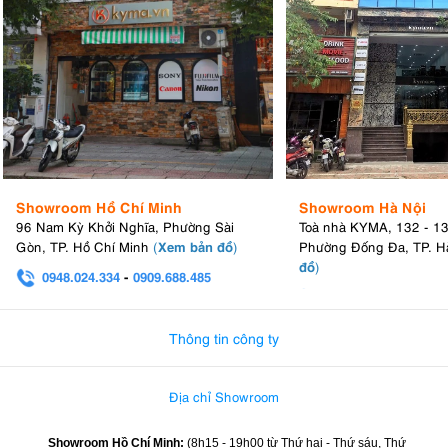
Showroom Hồ Chí Minh
Showroom Hà Nội
96 Nam Kỳ Khởi Nghĩa, Phường Sài
Toà nhà KYMA, 132 - 1
Xem bản đồ
Gòn, TP. Hồ Chí Minh
(
)
Phường Đống Đa, TP. H
đồ
)
0948.024.334
-
0909.688.485
0982.580.303
-
0938
Thông tin công ty
Địa chỉ Showroom
Showroom Hồ Chí Minh:
(8h15 - 19h00 từ
Thứ hai - Thứ sáu, Thứ