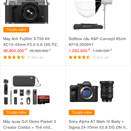
Trả góp online
Máy ảnh Fujifilm X-T50 Kit
Softbox cầu K&F Concept 85cm
XC15-45mm F3.5-5.6 OIS PZ
KF18.0009V1
Bạc
36,800,000
đ
1,250,000
đ
39,900,000
đ
1,590,000
đ
17 đánh giá
19 đánh giá
Trả góp online
Trả góp online
Máy quay DJI Osmo Pocket 3
Sony Alpha A7 Mark IV Body +
Creator Combo + Thẻ nhớ
Sigma 24-70mm f/2.8 DG DN II