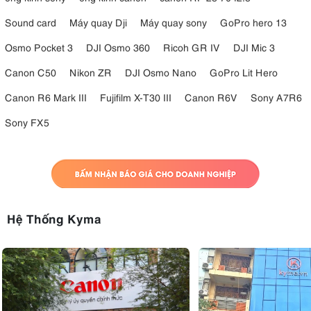
Sound card
Máy quay Dji
Máy quay sony
GoPro hero 13
Osmo Pocket 3
DJI Osmo 360
Ricoh GR IV
DJI Mic 3
Canon C50
Nikon ZR
DJI Osmo Nano
GoPro Lit Hero
Canon R6 Mark III
Fujifilm X-T30 III
Canon R6V
Sony A7R6
Sony FX5
Hệ Thống Kyma