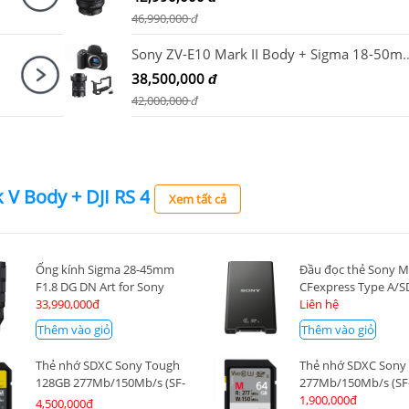
46,990,000
đ
Sony ZV-E10 Mark II Body + Sigma 18-50mm F2.8 DC DN for So
38,500,000
đ
42,000,000
đ
V Body + DJI RS 4
Xem tất cả
Ống kính Sigma 28-45mm
Đầu đọc thẻ Sony 
F1.8 DG DN Art for Sony
CFexpress Type A/S
33,990,000đ
Liên hệ
Thêm vào giỏ
Thêm vào giỏ
Thẻ nhớ SDXC Sony Tough
Thẻ nhớ SDXC Sony
128GB 277Mb/150Mb/s (SF-
277Mb/150Mb/s (SF
M128T)
1,900,000đ
4,500,000đ