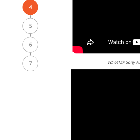
4
5
6
Với 61MP Sony A7
7