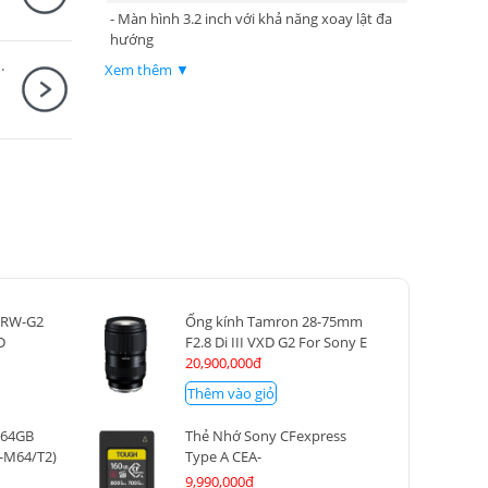
- Màn hình 3.2 inch với khả năng xoay lật đa
hướng
ny + SmallRig Cage for Sony ZV-E10 II 4867
- Kính ngắm điện tử 9,44 triệu điểm ảnh và có
Xem thêm ▼
độ phóng đại 0.9x
- Chụp liên tiếp 10 khung hình/giây với theo
dõi AF/AE
- Dải ISO 100-32,000 (mở rộng 50-102,400)
- 2 khe cắm thẻ nhớ CFexpress Type A
- Tích hợp Wifi 802.11ac và Bluetooth
MRW-G2
Ống kính Tamron 28-75mm
D
F2.8 Di III VXD G2 For Sony E
20,900,000đ
Thêm vào giỏ
 64GB
Thẻ Nhớ Sony CFexpress
-M64/T2)
Type A CEA-
G160T/T SYM 160GB
9,990,000đ