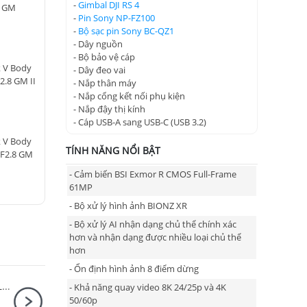
-
Gimbal DJI RS 4
4 GM
-
Pin Sony NP-FZ100
-
Bộ sạc pin Sony BC-QZ1
- Dây nguồn
- Bộ bảo vệ cáp
 V Body
- Dây đeo vai
2.8 GM II
- Nắp thân máy
- Nắp cổng kết nối phụ kiện
- Nắp đậy thị kính
- Cáp USB-A sang USB-C (USB 3.2)
 V Body
TÍNH NĂNG NỔI BẬT
 F2.8 GM
- Cảm biến BSI Exmor R CMOS Full-Frame
61MP
- Bộ xử lý hình ảnh BIONZ XR
- Bộ xử lý AI nhận dạng chủ thể chính xác
hơn và nhận dạng được nhiều loại chủ thể
hơn
- Ổn định hình ảnh 8 điểm dừng
Ống kính Sony FE 24-70mm F2.8 GM II / SEL2470GM2
- Khả năng quay video 8K 24/25p và 4K
50/60p