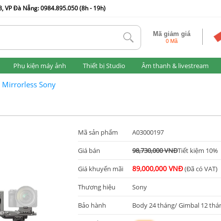
, VP Đà Nẵng: 0984.895.050 (8h - 19h)
Mã giảm giá
tlk
0 Mã
Phụ kiện máy ảnh
Thiết bị Studio
Âm thanh & livestream
 Mirrorless Sony
Mã sản phẩm
A03000197
Giá bán
98,730,000 VNĐ
Tiết kiệm 10%
89,000,000 VNĐ
Giá khuyến mãi
(Đã có VAT)
Thương hiệu
Sony
Bảo hành
Body 24 tháng/ Gimbal 12 thá