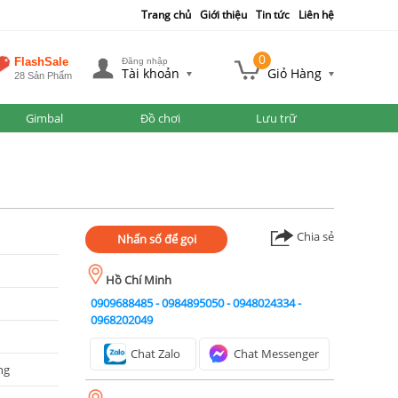
Trang chủ
Giới thiệu
Tin tức
Liên hệ
0
FlashSale
Đăng nhập
Tài khoản
Giỏ Hàng
28 Sản Phẩm
Gimbal
Đồ chơi
Lưu trữ
Chia sẻ
Nhấn số để gọi
Hồ Chí Minh
0909688485
-
0984895050
-
0948024334
-
0968202049
Chat Zalo
Chat Messenger
ng