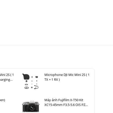
ini 2S ( 1
Microphone DJI Mic Mini 2S ( 1
harging
TX + 1 RX )
Đen)
Máy ảnh Fujifilm X-T50 Kit
XC15-45mm F3.5-5.6 OIS PZ
Bạc