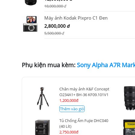
18,000,000
đ
Máy ảnh Kodak Pixpro C1 Đen
2,800,000
đ
5,500,000
đ
Phụ kiện mua kèm:
Sony Alpha A7R Mark 
Chân máy ảnh K&F Concept
O234A1+ BH-36 KF09.101V1
1,200,000đ
Thêm vào giỏ
Tủ Chống Ẩm Fujie DHC040
(40 Lít)
2,750,000đ