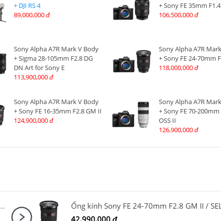
+ DJI RS 4
+ Sony FE 35mm F1.
89,000,000
106,500,000
đ
đ
Sony Alpha A7R Mark V Body
Sony Alpha A7R Mark
+ Sigma 28-105mm F2.8 DG
+ Sony FE 24-70mm F
DN Art for Sony E
118,000,000
đ
113,900,000
đ
Sony Alpha A7R Mark V Body
Sony Alpha A7R Mark
+ Sony FE 16-35mm F2.8 GM II
+ Sony FE 70-200mm
124,900,000
OSS II
đ
126,900,000
đ
h Fujifilm XF 16-50mm F2.8-4.8 R LM WR
42,990,000
đ