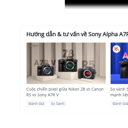
Hướng dẫn & tư vấn về Sony Alpha A7R
Trên
1. Sony A7R V: Chuẩn Mực Mới C
Cuộc chiến pixel giữa Nikon Z8 vs Canon
So sánh 
R5 vs Sony A7R V
mạnh liệ
Ra mắt vào ngày
26 tháng 10 năm 2022
,
Sony A7R 
tưởng cho những người dùng chú trọng đến từng c
Đánh Giá
So Sánh
Đánh Giá
mới
với khả năng nhận diện chủ thể nâng cao. Mẫ
8 stop
, đảm bảo độ tin cậy và tính linh hoạt cho c