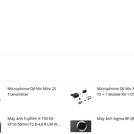
Microphone DJI Mic Mini 2S
Microphone DJI Mic M
Transmitter
TX + 1 Mobile RX + C
Case )
Máy ảnh Fujifilm X-T50 Kit
Máy ảnh Sigma BF (
XF16-50mm F2.8-4.8 R LM WR
Bạc