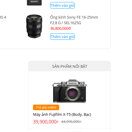
Thêm vào giỏ
RS 4
Ống kính Sony FE 16-25mm
F2.8 G / SEL1625G
36,800,000đ
Thêm vào giỏ
SẢN PHẨM NỔI BẬT
Trả góp online
Máy ảnh Fujifilm X-T5 (Body, Bạc)
39,900,000
44,990,000
đ
đ