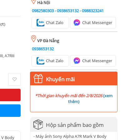
Hà Nội
0982580303
-
0938653132
-
0988323241
Chat Zalo
Chat Messenger
ượt)
VP Đà Nẵng
0938653132
I, A7RIII
Chat Zalo
Chat Messenger
Khuyến mãi
*Thời gian khuyến mãi đến 2/8/2026
(
xem
thêm
)
Hộp sản phẩm bao gồm
- Máy ảnh Sony Alpha A7R Mark V Body
 V Body