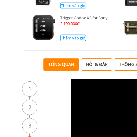
Thêm vào giỏ
Trigger Godox X3 for Sony
2,100,000đ
Thêm vào giỏ
TỔNG QUAN
HỎI & ĐÁP
THÔNG S
1
2
3