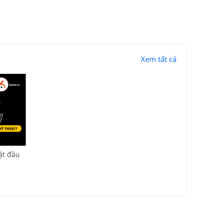
Xem tất cả
ật đầu
chính xác
, lý
dựa trên AI
nh hình ảnh