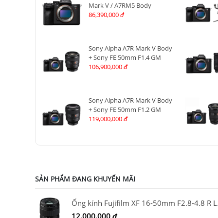
Mark V / A7RM5 Body
86,390,000
đ
Sony Alpha A7R Mark V Body
+ Sony FE 50mm F1.4 GM
106,900,000
đ
Sony Alpha A7R Mark V Body
+ Sony FE 50mm F1.2 GM
119,000,000
đ
SẢN PHẨM ĐANG KHUYẾN MÃI
Ống kín
12,000,000
đ