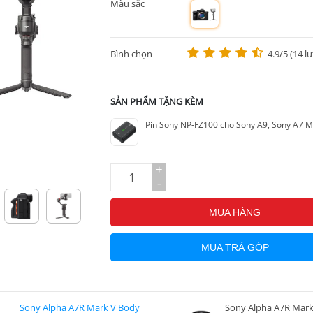
Màu sắc
m
Bình chọn
4.9/5 (14 l
SẢN PHẨM TẶNG KÈM
Pin Sony NP-FZ100 cho Sony A9, Sony A7 MII
+
-
MUA HÀNG
MUA TRẢ GÓP
Sony Alpha A7R Mark V Body
Sony Alpha A7R Mark