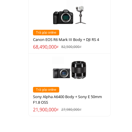
Trả góp online
Canon EOS R6 Mark III Body + DJI RS 4
68,490,000
82,500,000
đ
đ
Trả góp online
Sony Alpha A6400 Body + Sony E 50mm
F1.8 OSS
21,900,000
27,980,000
đ
đ