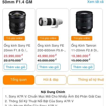
50mm F1.4 GM
Xem tất cả
Trả góp online
Trả góp online
Trả góp online
Ống kính Sony FE
Ống kính Sony FE
Ống Kính Tamron
20mm F1.8 G /
200-600mm F5.6-
11-20mm F2.8 Di
SEL20F18G
6.3 G OSS /
III-A RXD For Sony
23,990,000
đ
45,990,000
đ
19,380,000
đ
SEL200600G
E
22,570,000
đ
45,000,000
đ
15,990,000
đ
Thêm vào giỏ
Thêm vào giỏ
Thêm vào giỏ
Tổng quan
Hỏi & đáp
Thông số kỹ thuật
Nội Dung Chính
1.
Sony A7R V: Chuẩn Mực Mới Cho Nhiếp Ảnh Độ Phân Giải Cao
2.
Thông Số Kỹ Thuật Nổi Bật Của Sony A7R V
3.
Ưu Nhược Điểm Của Sony A7R V