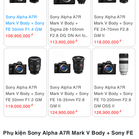
Sony Alpha A7R
Sony Alpha A7R
Sony Alpha A7R
Mark V Body + Sony
Mark V Body +
Mark V Body + Sony
FE 50mm F1.4 GM
Sigma 28-105mm
FE 24-70mm F2.8
F2.8 DG DN Art for
GM II
106,900,000
đ
Sony E
113,900,000
đ
118,000,000
đ
Sony Alpha A7R
Sony Alpha A7R
Sony Alpha A7R
Mark V Body + Sony
Mark V Body + Sony
Mark V Body + Sony
FE 50mm F1.2 GM
FE 16-35mm F2.8
FE 70-200mm F2.8
GM II
GM OSS II
119,000,000
đ
124,900,000
đ
126,900,000
đ
Phụ kiện Sony Alpha A7R Mark V Body + Sony FE