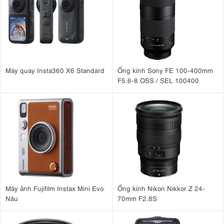
Video 8K và 4K 60fps với cấu hình màu chuyên nghiệp
Màn hình 4 trục linh hoạt tuyệt vời
Kính ngắm điện tử lớn, độ phân giải cao
Thân máy chắc chắn, chống chịu thời tiết
3.2. Nhược điểm
Máy quay Insta360 X6 Standard
Ống kính Sony FE 100-400mm
Kích thước tệp lớn
F5.6-8 OSS / SEL 100400
Dung lượng bộ đệm hạn chế
Không có GPS tích hợp
Giá cao
4. Sony A7R V: Đánh Giá Toàn Diện
4.1. Chất lượng hình ảnh vượt trội
Sony A7R V là một chiếc máy ảnh đẳng cấp thế giới khác trong dòng
Cảm biến full-frame 61MP
A7, mang đến những hình ảnh tuyệt đẹp.
chiếu sáng ngược
bộ xử lý hình ảnh BIONZ XR
được kết hợp với
Máy ảnh Fujifilm Instax Mini Evo
Ống kính Nikon Nikkor Z 24-
mạnh mẽ
chụp những bức ảnh cực kỳ chi tiết và màu sắc sống
để
Nâu
70mm F2.8S
động, chính xác trong mọi điều kiện ánh sáng
. Đối với những người
chụp ảnh hành động nhanh, mạnh mẽ, A7R V có thể chụp lên đến
10 khung hình/giây với bộ nhớ đệm bền bỉ.