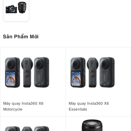
điểm phát hiện pha
Hệ thống ổn định thân máy
: IBIS 5 trục 8 điểm dừng
Quay video
: 8K 24p, 4K 60p (10-bit 4:2:2), Full HD 120p
Kính ngắm
: Kính ngắm điện tử OLED 9,44 triệu điểm ảnh
Màn hình LCD
: Màn hình cảm ứng đa góc 4 trục 3,2 inch (2,1
triệu điểm ảnh)
Sản Phẩm Mới
Chụp liên tục
: Lên đến 10 khung hình/giây (định dạng RAW
nén)
Khe cắm thẻ nhớ
: Hai khe cắm thẻ CFexpress Type A / SD
UHS-II
Thời lượng pin
: 440 ảnh (EVF) / 530 ảnh (LCD)
Kết nối
: Wi-Fi, Bluetooth, USB-C (10Gbps), Micro HDMI
Vật liệu chế tạo
: Hợp kim magie, chống chịu thời tiết
Trọng lượng
: 723g (bao gồm pin và thẻ nhớ)
3. Ưu Nhược Điểm Của Sony A7R V
Máy quay Insta360 X6
Máy quay Insta360 X6
3.1. Ưu điểm
Motorcycle
Essentials
Cảm biến 61MP mang lại chi tiết đáng kinh ngạc
Tự động lấy nét AI đột phá: Nhanh, thông minh và bám nét
Chống rung 8 stop cực kỳ ấn tượng