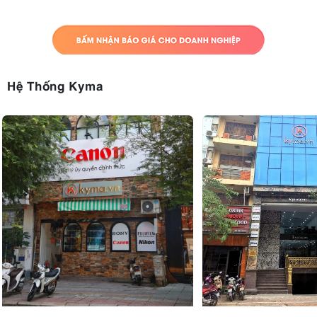
Hệ Thống Kyma
4.3. Quay video 8K và 4K60P tuyệt đẹp
Bên cạnh các nhiếp ảnh gia, chiếc máy ảnh này còn mang đến
những tính năng vượt trội cho các nhà làm phim chuyên nghiệp. Sony
video 8K, cũng như ghi hình 4K ở tốc
A7R Mark V cho phép quay
độ 60 khung hình/giây.
Chế độ ghi hình 10-bit 4:2:2
cho phép hiển
thị nhiều chi tiết và màu sắc hơn trong mỗi khung hình, kết hợp hoàn
cấu hình hình ảnh S-Cinetone và S-LOG
hảo với các
để tạo ra những
hình ảnh điện ảnh tuyệt vời.
Hệ thống tản nhiệt của A7R V cho phép thời gian quay phim lâu hơn
khi quay ở độ phân giải 8K và 4K, trong khi tính năng lấy nét tự động
thời gian thực giúp mọi video trông chuyên nghiệp và chất lượng cao
một cách dễ dàng. Khi kết hợp A7R V với ống kính Sony, bạn có thể