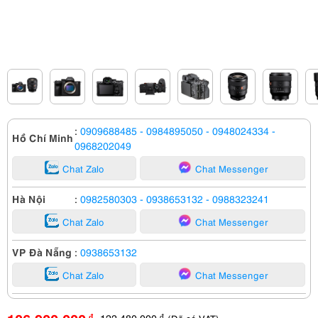
:
0909688485
- 0984895050
- 0948024334
-
Hồ Chí Minh
0968202049
Chat Zalo
Chat Messenger
Hà Nội
:
0982580303
- 0938653132
- 0988323241
Chat Zalo
Chat Messenger
VP Đà Nẵng
:
0938653132
Chat Zalo
Chat Messenger
122,480,000
đ
đ