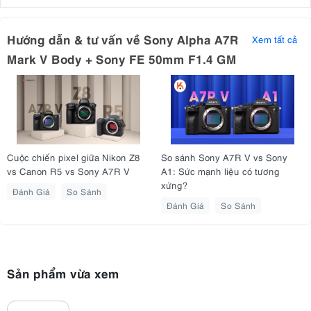
Hướng dẫn & tư vấn về Sony Alpha A7R
Xem tất cả
Mark V Body + Sony FE 50mm F1.4 GM
Cuộc chiến pixel giữa Nikon Z8
So sánh Sony A7R V vs Sony
vs Canon R5 vs Sony A7R V
A1: Sức mạnh liệu có tương
xứng?
Đánh Giá
So Sánh
Đánh Giá
So Sánh
2. Thông Số Kỹ Thuật Nổi Bật Của Sony
A7R V
Cảm biến
: CMOS Exmor R BSI Full-Frame 61MP
Sản phẩm vừa xem
Bộ xử lý
: BIONZ XR
Dải ISO
: 100-32.000 (Có thể mở rộng đến 50-102.400)
Tự động lấy nét
: Theo dõi thời gian thực dựa trên AI với 693