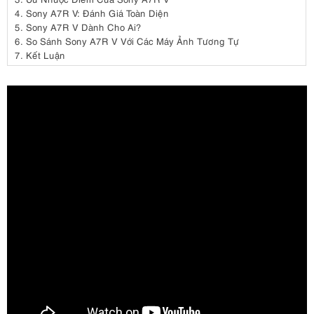
4.
Sony A7R V: Đánh Giá Toàn Diện
5.
Sony A7R V Dành Cho Ai?
6.
So Sánh Sony A7R V Với Các Máy Ảnh Tương Tự
7.
Kết Luận