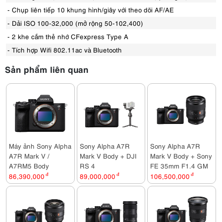
- Chụp liên tiếp 10 khung hình/giây với theo dõi AF/AE
- Dải ISO 100-32,000 (mở rộng 50-102,400)
- 2 khe cắm thẻ nhớ CFexpress Type A
- Tích hợp Wifi 802.11ac và Bluetooth
Sản phẩm liên quan
Máy ảnh Sony Alpha
Sony Alpha A7R
Sony Alpha A7R
A7R Mark V /
Mark V Body + DJI
Mark V Body + Sony
A7RM5 Body
RS 4
FE 35mm F1.4 GM
86,390,000
đ
89,000,000
đ
106,500,000
đ