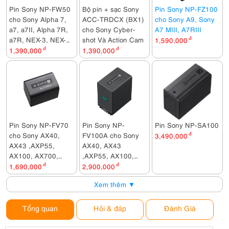
Máy ảnh Sony ZV-E1 Body
Pin Sony NP-FW50
Bộ pin + sạc Sony
Pin Sony NP-FZ100
52,990,000đ
cho Sony Alpha 7,
ACC-TRDCX (BX1)
cho Sony A9, Sony
a7, a7II, Alpha 7R,
cho Sony Cyber-
A7 MIII, A7RIII
Máy quay Sony FX3A
a7R, NEX‐3, NEX‐
94,990,000đ
shot Và Action Cam
1,590,000
đ
3N, Cyber‐shot
1,390,000
đ
1,390,000
đ
Máy quay Sony FX2 (ILME-FX2)
DSC‐RX10, RX10 II
85,990,000đ
Sony Alpha A7 Mark IV Body + Sigma 28-105mm F2.8 DG DN Art for Sony E
89,000,000đ
Máy ảnh Sony Alpha A9 Mark III / A9M3 Body
165,990,000đ
Pin Sony NP-FV70
Pin Sony NP-
Pin Sony NP-SA100
Máy ảnh Sony Alpha ILCE-1/ A1 Body
cho Sony AX40,
FV100A cho Sony
3,490,000
đ
134,990,000đ
AX43 ,AXP55,
AX40, AX43
Sony FX3A + Sony FE 24-70mm F2.8 GM II
AX100, AX700,
,AXP55, AX100,
142,300,000đ
Z90, X70
AX700, Z90, X70
1,690,000
đ
2,900,000
đ
Sony FX3A + Sigma 24-70mm f/2.8 DG DN II Art
Xem thêm ▼
125,500,000đ
Sony FX3A + Sony FE 24-70mm F2.8 GM II + DJI RS 4
Tổng quan
Hỏi & đáp
Đánh Giá
155,100,000đ
Sony FX3A + Sony FE 70-200mm F2.8 GM OSS II