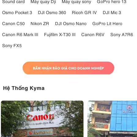
Sound card
Máy quay Dji
Máy quay sony
GoPro hero 13
Osmo Pocket 3
DJI Osmo 360
Ricoh GR IV
DJI Mic 3
Canon C50
Nikon ZR
DJI Osmo Nano
GoPro Lit Hero
Canon R6 Mark III
Fujifilm X-T30 III
Canon R6V
Sony A7R6
Sony FX5
Hệ Thống Kyma