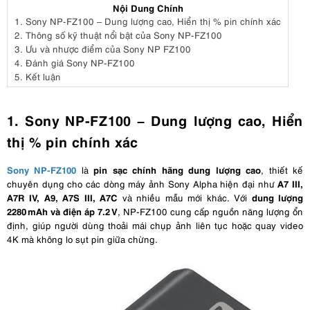
Nội Dung Chính
153,100,000đ
1.
Sony NP‑FZ100 – Dung lượng cao, Hiển thị % pin chính xác
Sony FX3A + Sony FE 70-200mm F2.8 GM OSS II + DJI RS 4
2.
Thông số kỹ thuật nổi bật của Sony NP-FZ100
163,500,000đ
3.
Ưu và nhược điểm của Sony NP FZ100
4.
Đánh giá Sony NP-FZ100
Sony FX3A + Sony FE 16-35mm F2.8 GM II
145,000,000đ
5.
Kết luận
Sony FX3A + Sony FE 16-35mm F2.8 GM II + DJI RS 4
157,100,000đ
1. Sony NP‑FZ100 – Dung lượng cao, Hiển
Sony FX3A + Sony FE 85mm F1.4 GM II
thị % pin chính xác
145,100,000đ
Sony FX3A + Sony FE 85mm F1.4 GM II + DJI RS 4
Sony NP‑FZ100
pin sạc chính hãng dung lượng cao
là
, thiết kế
157,100,000đ
A7 III,
chuyên dụng cho các dòng máy ảnh Sony Alpha hiện đại như
Sony FX3A + Sony FE 24-70mm F2.8 GM II + DJI RS 4 Pro
A7R IV, A9, A7S III, A7C
dung lượng
và nhiều mẫu mới khác. Với
161,500,000đ
2280 mAh và điện áp 7.2 V
, NP‑FZ100 cung cấp nguồn năng lượng ổn
định, giúp người dùng thoải mái chụp ảnh liên tục hoặc quay video
Sony FX3A + Sony FE 70-200mm F2.8 GM OSS II + DJI RS 4 Pro
4K mà không lo sụt pin giữa chừng.
172,100,000đ
Sony FX3A + Sony FE 16-35mm F2.8 GM II + DJI RS 4 Pro
165,100,000đ
Sony FX3A + Sony FE 85mm F1.4 GM II + DJI RS 4 Pro
165,200,000đ