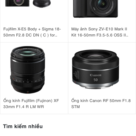
Sony Alpha Cinema Line ILME - FX30 B + Sony E PZ 18-105mm F4 G OSS
55,100,000đ
Sony Alpha Cinema Line ILME - FX30 B + Sony FE 16-25mm F2.8 G
77,500,000đ
Fujifilm X-E5 Body + Sigma 18-
Máy ảnh Sony ZV-E10 Mark II
Sony Alpha A7 Mark V Body + Sony FE 50mm F1.2 GM
50mm F2.8 DC DN ( C ) for
Kit 16-50mm F3.5-5.6 OSS II
120,100,000đ
Fujifilm X
Đen
Sony Alpha A7 Mark V Body + Sony FE 24mm F1.4 GM
110,100,000đ
Sony Alpha A7 Mark V Body + Sony FE 35mm F1.4 GM
110,500,000đ
Sony Alpha A7 Mark V Body + Sony FE 16-35mm F2.8 GM II + SmallRig Cage 3667C
130,000,000đ
Sony Alpha A7 Mark V Body + Sony FE 16-35mm F2.8 GM II + SmallRig Cage 3667C + SmallRig ARRI Locating Top Handle 3765
135,000,000đ
Ống kính Fujifilm (Fujinon) XF
Ống kính Canon RF 50mm F1.8
Sony Alpha A7 Mark V Body + Sony FE 24-70mm F2.8 GM II + SmallRig Cage 3667C
33mm F1.4 R LM WR
STM
119,990,000đ
Sony Alpha A7 Mark V Body + Sony FE 24-70mm F2.8 GM II + SmallRig Cage 3667C + SmallRig ARRI Locating Top Handle 3765
Tìm kiếm nhiều
119,990,000đ
Máy quay Sony FX2B (ILME-FX2B)