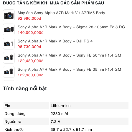
ĐƯỢC TẶNG KÈM KHI MUA CÁC SẢN PHẨM SAU
Máy ảnh Sony Alpha A7R Mark V / A7RM5 Body
92,990,000đ
Sony Alpha A7R Mark V Body + Sigma 28-105mm F2.8 DG DN Art for Sony E
140,000,000đ
Sony Alpha A7R Mark V Body + DJI RS 4
98,730,000đ
Sony Alpha A7R Mark V Body + Sony FE 50mm F1.4 GM
122,480,000đ
Sony Alpha A7R Mark V Body + Sony FE 35mm F1.4 GM
122,980,000đ
Sony Alpha A7CR Body + Sony FE 50mm F1.4 GM
Tính năng nổi bật
104,980,000đ
Sony Alpha A7CR Body + Sony FE 35mm F1.4 GM
104,980,000đ
Pin
Lithium-ion
Sony Alpha A7CR Body + Sony FE 24-70mm F2.8 GM II
Dung lượng
2280 mAh
116,980,000đ
Nguồn ra
7.2 V
Sony Alpha A7CR Body + Sony FE 70-200mm F2.8 GM OSS II
Kích thước
38.7 x 22.7 x 51.7 mm
126,980,000đ