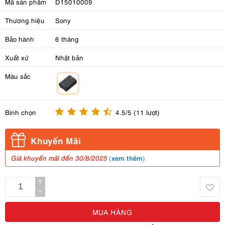
Mã sản phẩm
D15010009
Thương hiệu
Sony
Bảo hành
6 tháng
Xuất xứ
Nhật bản
Màu sắc
m
Bình chọn
4.5/5 (11 lượt)
Khuyến Mãi
xem thêm
Giá khuyến mãi đến 30/8/2025
(
)
+
-
MUA HÀNG