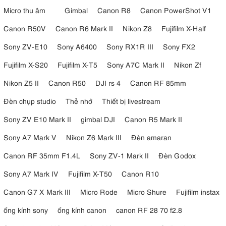
75,990,000đ
Micro thu âm
Gimbal
Canon R8
Canon PowerShot V1
Máy ảnh Sony RX10 V
Canon R50V
Canon R6 Mark II
Nikon Z8
Fujifilm X-Half
65,990,000đ
Sony ZV-E10
Sony A6400
Sony RX1R III
Sony FX2
Fujifilm X-S20
Fujifilm X-T5
Sony A7C Mark II
Nikon Zf
Nikon Z5 II
Canon R50
DJI rs 4
Canon RF 85mm
Đèn chụp studio
Thẻ nhớ
Thiết bị livestream
Sony ZV E10 Mark II
gimbal DJI
Canon R5 Mark II
Sony A7 Mark V
Nikon Z6 Mark III
Đèn amaran
Canon RF 35mm F1.4L
Sony ZV-1 Mark II
Đèn Godox
Sony A7 Mark IV
Fujifilm X-T50
Canon R10
Canon G7 X Mark III
Micro Rode
Micro Shure
Fujifilm instax
ống kính sony
ống kính canon
canon RF 28 70 f2.8