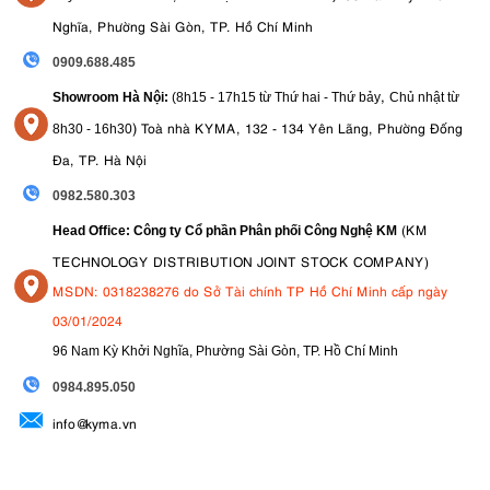
Nghĩa, Phường Sài Gòn, TP. Hồ Chí Minh
0909.688.485
,
Showroom Hà Nội:
(8h15 - 17h15 từ Thứ hai - Thứ bảy
Chủ nhật từ
)
Toà nhà KYMA, 132 - 134 Yên Lãng, Phường Đống
8
h30 - 16h30
Đa, TP. Hà Nội
0982.580.303
(KM
Head Office: Công ty Cổ phần Phân phối Công Nghệ KM
TECHNOLOGY DISTRIBUTION JOINT STOCK COMPANY)
MSDN: 0318238276 do Sở Tài chính TP Hồ Chí Minh cấp ngày
03/01/2024
96 Nam Kỳ Khởi Nghĩa, Phường Sài Gòn, TP. Hồ Chí Minh
09
84.895.050
info@kyma.vn