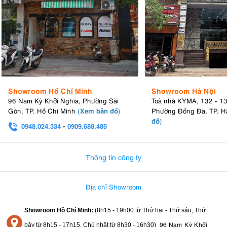
Showroom Hồ Chí Minh
Showroom Hà Nội
96 Nam Kỳ Khởi Nghĩa, Phường Sài
Toà nhà KYMA, 132 - 1
Xem bản đồ
Gòn, TP. Hồ Chí Minh
(
)
Phường Đống Đa, TP. H
đồ
)
0948.024.334
-
0909.688.485
0982.580.303
-
0938
Thông tin công ty
Địa chỉ Showroom
Showroom Hồ Chí Minh:
(8h15 - 19h00 từ
Thứ hai - Thứ sáu, Thứ
96 Nam Kỳ Khởi
bảy từ
8h15 - 17h15,
Chủ nhật từ 8
h30 - 16h30
)