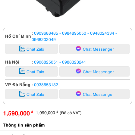
:
0909688485
- 0984895050
- 0948024334
-
Hồ Chí Minh
0968202049
Chat Zalo
Chat Messenger
Hà Nội
:
0906825051
- 0988323241
Chat Zalo
Chat Messenger
VP Đà Nẵng
:
0938653132
Chat Zalo
Chat Messenger
1,590,000
1,990,000
(Đã có VAT)
đ
đ
Thông tin sản phẩm