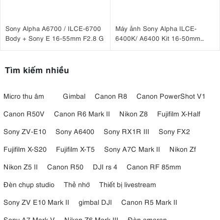
Sony Alpha A6700 / ILCE-6700
Máy ảnh Sony Alpha ILCE-
Body + Sony E 16-55mm F2.8 G
6400K/ A6400 Kit 16-50mm
F3.5-5.6 OSS II
Tìm kiếm nhiều
Micro thu âm
Gimbal
Canon R8
Canon PowerShot V1
Canon R50V
Canon R6 Mark II
Nikon Z8
Fujifilm X-Half
Sony ZV-E10
Sony A6400
Sony RX1R III
Sony FX2
Fujifilm X-S20
Fujifilm X-T5
Sony A7C Mark II
Nikon Zf
Nikon Z5 II
Canon R50
DJI rs 4
Canon RF 85mm
Đèn chụp studio
Thẻ nhớ
Thiết bị livestream
Sony ZV E10 Mark II
gimbal DJI
Canon R5 Mark II
Sony A7 Mark V
Nikon Z6 Mark III
Đèn amaran