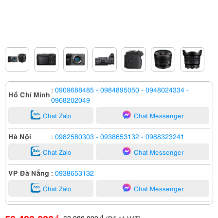
:
0909688485
- 0984895050
- 0948024334
-
Hồ Chí Minh
0968202049
Chat Zalo
Chat Messenger
Hà Nội
:
0982580303
- 0938653132
- 0988323241
Chat Zalo
Chat Messenger
VP Đà Nẵng
:
0938653132
Chat Zalo
Chat Messenger
63,980,000
đ
đ