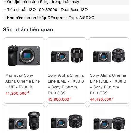
- Ổn định hình ảnh 5 trục trong thân máy
- Tiêu chuẩn ISO 100-32000 | Dual Base ISO
- Khe cắm thẻ nhớ kép CFexpress Type A/SDXC
Sản phẩm liên quan
Máy quay Sony
Sony Alpha Cinema
Sony Alpha Cinema
Alpha Cinema Line
Line ILME - FX30 B
Line ILME - FX30 B
ILME - FX30 B
+ Sony E 50mm
+ Sony E 35mm
F1.8 OSS
F1.8 OSS
41,200,000
đ
43,900,000
đ
44,490,000
đ