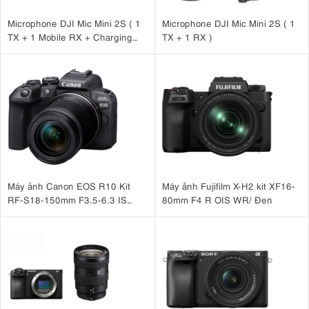
Microphone DJI Mic Mini 2S ( 1
Microphone DJI Mic Mini 2S ( 1
TX + 1 Mobile RX + Charging
TX + 1 RX )
Case )
Máy ảnh Canon EOS R10 Kit
Máy ảnh Fujifilm X-H2 kit XF16-
RF-S18-150mm F3.5-6.3 IS
80mm F4 R OIS WR/ Đen
STM