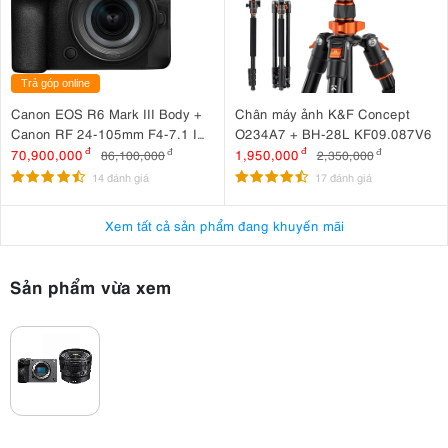
Trả góp online
Canon EOS R6 Mark III Body +
Chân máy ảnh K&F Concept
Canon RF 24-105mm F4-7.1 IS
O234A7 + BH-28L KF09.087V6
STM
70,900,000
đ
1,950,000
đ
86,100,000
đ
2,350,000
đ
14 đánh giá
17 đánh giá
Xem tất cả sản phẩm đang khuyến mãi
Sản phẩm vừa xem