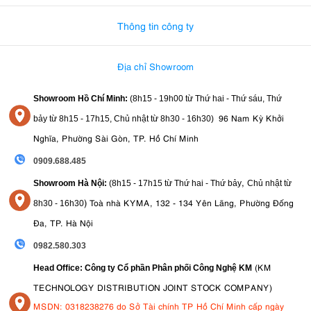
Thông tin công ty
Địa chỉ Showroom
Showroom Hồ Chí Minh:
(8h15 - 19h00 từ
Thứ hai - Thứ sáu, Thứ
96 Nam Kỳ Khởi
bảy từ
8h15 - 17h15,
Chủ nhật từ 8
h30 - 16h30
)
Nghĩa, Phường Sài Gòn, TP. Hồ Chí Minh
0909.688.485
,
Showroom Hà Nội:
(8h15 - 17h15 từ Thứ hai - Thứ bảy
Chủ nhật từ
)
Toà nhà KYMA, 132 - 134 Yên Lãng, Phường Đống
8
h30 - 16h30
Đa, TP. Hà Nội
0982.580.303
(KM
Head Office: Công ty Cổ phần Phân phối Công Nghệ KM
TECHNOLOGY DISTRIBUTION JOINT STOCK COMPANY)
MSDN: 0318238276 do Sở Tài chính TP Hồ Chí Minh cấp ngày