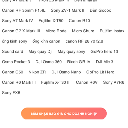
Canon RF 35mm F1.4L
Sony ZV-1 Mark II
Đèn Godox
Sony A7 Mark IV
Fujifilm X-T50
Canon R10
Canon G7 X Mark III
Micro Rode
Micro Shure
Fujifilm instax
ống kính sony
ống kính canon
canon RF 28 70 f2.8
Sound card
Máy quay Dji
Máy quay sony
GoPro hero 13
Osmo Pocket 3
DJI Osmo 360
Ricoh GR IV
DJI Mic 3
Canon C50
Nikon ZR
DJI Osmo Nano
GoPro Lit Hero
Canon R6 Mark III
Fujifilm X-T30 III
Canon R6V
Sony A7R6
Sony FX5