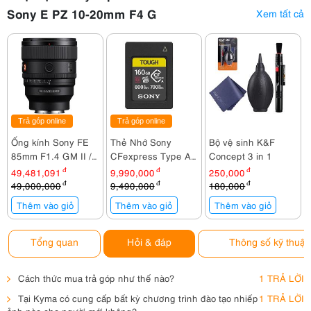
Sony E PZ 10-20mm F4 G
Xem tất cả
Trả góp online
Trả góp online
Ống kính Sony FE
Thẻ Nhớ Sony
Bộ vệ sinh K&F
85mm F1.4 GM II /
CFexpress Type A
Concept 3 in 1
SEL85F14GM2
CEA-
49,481,091
đ
9,990,000
đ
250,000
đ
G160T/T SYM 160GB
49,000,000
đ
9,490,000
đ
180,000
đ
Thêm vào giỏ
Thêm vào giỏ
Thêm vào giỏ
Tổng quan
Hỏi & đáp
Thông số kỹ thuật
Cách thức mua trả góp như thế nào?
1 TRẢ LỜI
Tại Kyma có cung cấp bất kỳ chương trình đào tạo nhiếp
1 TRẢ LỜI
ảnh nào cho người mới không?