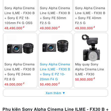
Sony Alpha Cinema
Sony Alpha Cinema
Sony Alpha Cinema
Line ILME - FX30 B
Line ILME - FX30 B
Line ILME - FX30 B
+ Sony E PZ 18-
+ Sony FE 50mm
+ Sony FE 40mm
105mm F4 G OSS
F2.5 G
F2.5 G
48,490,000
đ
49,000,000
đ
49,000,000
đ
Sony Alpha Cinema
Sony Alpha Cinema
Máy quay Sony
Line ILME - FX30 B
Line ILME - FX30 B
Alpha Cinema Line
+ Sony FE 24mm
+ Sony E PZ 10-
ILME - FX30
F2.8 G
20mm F4 G
50,900,000
đ
49,000,000
đ
50,490,000
đ
Xem thêm ▼
Phụ kiện Sony Alpha Cinema Line ILME - FX30 B +