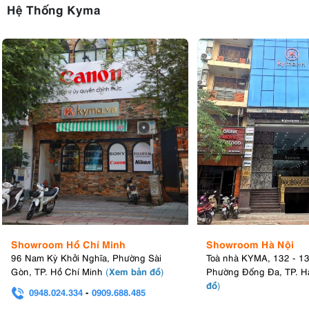
Hệ Thống Kyma
Showroom Hồ Chí Minh
Showroom Hà Nội
96 Nam Kỳ Khởi Nghĩa, Phường Sài
Toà nhà KYMA, 132 - 1
Xem bản đồ
Gòn, TP. Hồ Chí Minh
(
)
Phường Đống Đa, TP. H
đồ
)
0948.024.334
-
0909.688.485
0982.580.303
-
0938