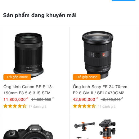
Sản phẩm đang khuyến mãi
Trả góp online
Trả góp online
Ống kính Canon RF-S 18-
Ống kính Sony FE 24-70mm
150mm F3.5-6.3 IS STM
F2.8 GM II / SEL2470GM2
11,800,000
đ
42,990,000
đ
14,000,000
đ
46,990,000
đ
17 đánh giá
11 đánh giá