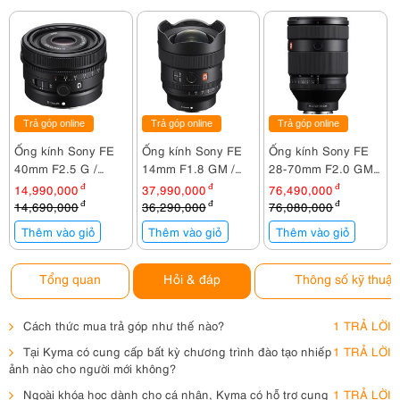
Trả góp online
Trả góp online
Trả góp online
Ống kính Sony FE
Ống kính Sony FE
Ống kính Sony FE
40mm F2.5 G /
14mm F1.8 GM /
28-70mm F2.0 GM /
SEL40F25G
SEL14F18GM
SEL2870GM
l
14,990,000
đ
37,990,000
đ
76,490,000
đ
14,690,000
đ
36,290,000
đ
76,080,000
đ
Thêm vào giỏ
Thêm vào giỏ
Thêm vào giỏ
Tổng quan
Hỏi & đáp
Thông số kỹ thuật
Cách thức mua trả góp như thế nào?
1 TRẢ LỜI
Tại Kyma có cung cấp bất kỳ chương trình đào tạo nhiếp
1 TRẢ LỜI
ảnh nào cho người mới không?
Ngoài khóa học dành cho cá nhân, Kyma có hỗ trợ cung
1 TRẢ LỜI