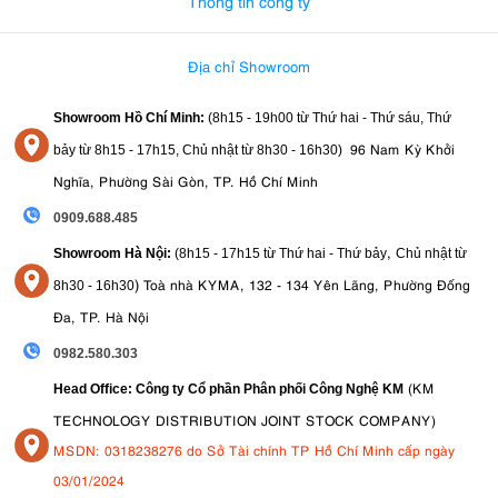
Thông tin công ty
Địa chỉ Showroom
Showroom Hồ Chí Minh:
(8h15 - 19h00 từ
Thứ hai - Thứ sáu, Thứ
96 Nam Kỳ Khởi
bảy từ
8h15 - 17h15,
Chủ nhật từ 8
h30 - 16h30
)
Nghĩa, Phường Sài Gòn, TP. Hồ Chí Minh
0909.688.485
,
Showroom Hà Nội:
(8h15 - 17h15 từ Thứ hai - Thứ bảy
Chủ nhật từ
)
Toà nhà KYMA, 132 - 134 Yên Lãng, Phường Đống
8
h30 - 16h30
Đa, TP. Hà Nội
0982.580.303
(KM
Head Office: Công ty Cổ phần Phân phối Công Nghệ KM
TECHNOLOGY DISTRIBUTION JOINT STOCK COMPANY)
MSDN: 0318238276 do Sở Tài chính TP Hồ Chí Minh cấp ngày
03/01/2024