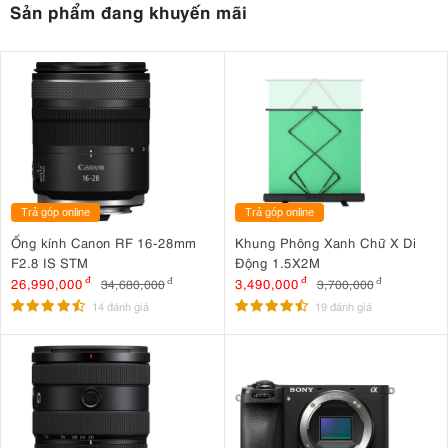
Sản phẩm đang khuyến mãi
Trả góp online
Trả góp online
Ống kính Canon RF 16-28mm
Khung Phông Xanh Chữ X Di
F2.8 IS STM
Động 1.5X2M
26,990,000
đ
3,490,000
đ
34,680,000
đ
3,700,000
đ
14 đánh giá
19 đánh giá