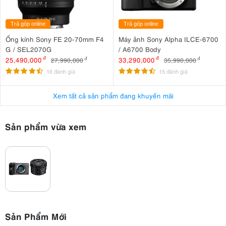
Trả góp online
Trả góp online
Ống kính Sony FE 20-70mm F4
Máy ảnh Sony Alpha ILCE-6700
G / SEL2070G
/ A6700 Body
25,490,000
đ
33,290,000
đ
27,990,000
đ
35,990,000
đ
16 đánh giá
15 đánh giá
Xem tất cả sản phẩm đang khuyến mãi
Sản phẩm vừa xem
Sản Phẩm Mới