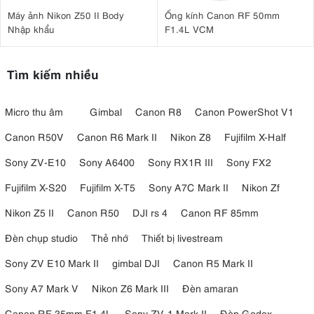
Máy ảnh Nikon Z50 II Body
Ống kính Canon RF 50mm
Nhập khẩu
F1.4L VCM
Tìm kiếm nhiều
Micro thu âm
Gimbal
Canon R8
Canon PowerShot V1
Canon R50V
Canon R6 Mark II
Nikon Z8
Fujifilm X-Half
Sony ZV-E10
Sony A6400
Sony RX1R III
Sony FX2
Fujifilm X-S20
Fujifilm X-T5
Sony A7C Mark II
Nikon Zf
Nikon Z5 II
Canon R50
DJI rs 4
Canon RF 85mm
Đèn chụp studio
Thẻ nhớ
Thiết bị livestream
Sony ZV E10 Mark II
gimbal DJI
Canon R5 Mark II
Sony A7 Mark V
Nikon Z6 Mark III
Đèn amaran
Canon RF 35mm F1.4L
Sony ZV-1 Mark II
Đèn Godox