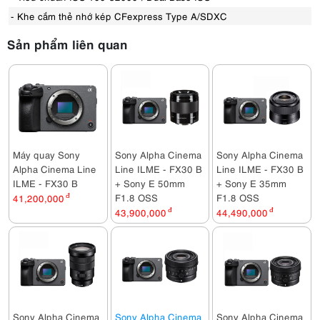
- Khe cắm thẻ nhớ kép CFexpress Type A/SDXC
Sản phẩm liên quan
Máy quay Sony
Sony Alpha Cinema
Sony Alpha Cinema
Alpha Cinema Line
Line ILME - FX30 B
Line ILME - FX30 B
ILME - FX30 B
+ Sony E 50mm
+ Sony E 35mm
F1.8 OSS
F1.8 OSS
41,200,000
đ
43,900,000
đ
44,490,000
đ
Sony Alpha Cinema
Sony Alpha Cinema
Sony Alpha Cinema