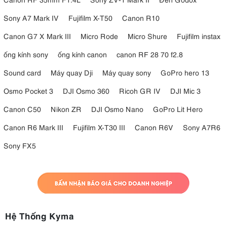
Sony A7 Mark IV
Fujifilm X-T50
Canon R10
Canon G7 X Mark III
Micro Rode
Micro Shure
Fujifilm instax
ống kính sony
ống kính canon
canon RF 28 70 f2.8
Sound card
Máy quay Dji
Máy quay sony
GoPro hero 13
Osmo Pocket 3
DJI Osmo 360
Ricoh GR IV
DJI Mic 3
Canon C50
Nikon ZR
DJI Osmo Nano
GoPro Lit Hero
Canon R6 Mark III
Fujifilm X-T30 III
Canon R6V
Sony A7R6
Sony FX5
Hệ Thống Kyma