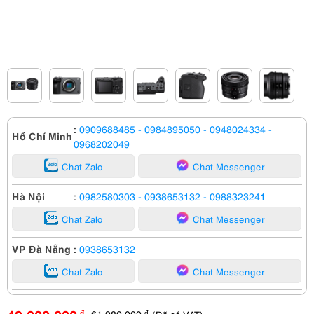
:
0909688485
- 0984895050
- 0948024334
-
Hồ Chí Minh
0968202049
Chat Zalo
Chat Messenger
Hà Nội
:
0982580303
- 0938653132
- 0988323241
Chat Zalo
Chat Messenger
VP Đà Nẵng
:
0938653132
Chat Zalo
Chat Messenger
61,980,000
đ
đ