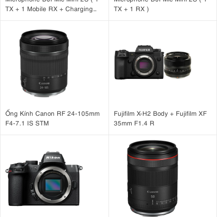
TX + 1 Mobile RX + Charging
TX + 1 RX )
Case )
Ống Kính Canon RF 24-105mm
Fujifilm X-H2 Body + Fujifilm XF
F4-7.1 IS STM
35mm F1.4 R