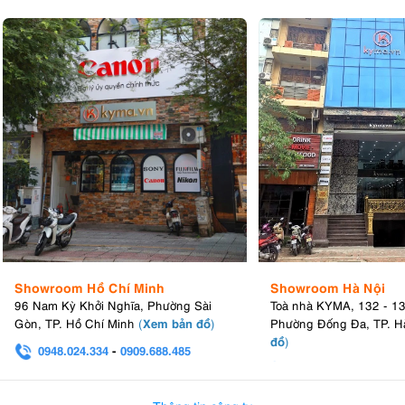
Showroom Hồ Chí Minh
Showroom Hà Nội
96 Nam Kỳ Khởi Nghĩa, Phường Sài
Toà nhà KYMA, 132 - 1
Xem bản đồ
Gòn, TP. Hồ Chí Minh
(
)
Phường Đống Đa, TP. H
đồ
)
0948.024.334
-
0909.688.485
0982.580.303
-
0938