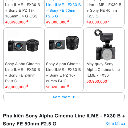
Line ILME - FX30 B
Line ILME - FX30 B
Line ILME - FX30 B
+ Sony E PZ 18-
+ Sony FE 50mm
+ Sony FE 40mm
105mm F4 G OSS
F2.5 G
F2.5 G
48,490,000
đ
49,000,000
đ
49,000,000
đ
Sony Alpha Cinema
Sony Alpha Cinema
Máy quay Sony
Line ILME - FX30 B
Line ILME - FX30 B
Alpha Cinema Line
+ Sony FE 24mm
+ Sony E PZ 10-
ILME - FX30
F2.8 G
20mm F4 G
50,900,000
đ
49,000,000
đ
50,490,000
đ
Xem thêm ▼
Phụ kiện Sony Alpha Cinema Line ILME - FX30 B +
Sony FE 50mm F2.5 G
Xem tất cả