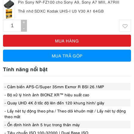
Pin Sony NP-FZ100 cho Sony A9, Sony A7 MIII, A7RIII
Thẻ nhớ SDXC Kodak UHS-I U3 V30 A1 64GB
+
-
MUA HÀNG
MUA TRẢ GÓP
Tính năng nổi bật
- Cảm biến APS-C/Super 35mm Exmor R BSI 26.1MP
- Bộ xử lý hình ảnh BIONZ XR™ hiệu suất cao
- Quay UHD 4K ở tốc độ lên đến 120 khung hình/ giây
- Lấy nét tự động theo pha / Theo dõi khuôn mặt / Lấy nét tự động
theo mắt
- Ổn định hình ảnh 5 trục trong thân máy
- Tiêu chuẩn ISO 100-32000 | Dual Base ISO