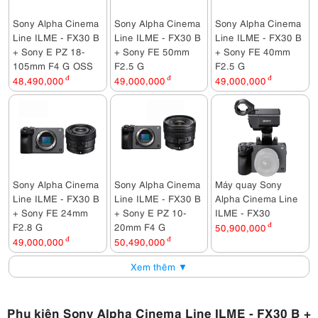
Sony Alpha Cinema
Sony Alpha Cinema
Sony Alpha Cinema
Line ILME - FX30 B
Line ILME - FX30 B
Line ILME - FX30 B
+ Sony E PZ 18-
+ Sony FE 50mm
+ Sony FE 40mm
105mm F4 G OSS
F2.5 G
F2.5 G
48,490,000
đ
49,000,000
đ
49,000,000
đ
Sony Alpha Cinema
Sony Alpha Cinema
Máy quay Sony
Line ILME - FX30 B
Line ILME - FX30 B
Alpha Cinema Line
+ Sony FE 24mm
+ Sony E PZ 10-
ILME - FX30
F2.8 G
20mm F4 G
50,900,000
đ
49,000,000
đ
50,490,000
đ
Xem thêm ▼
Phụ kiện Sony Alpha Cinema Line ILME - FX30 B +