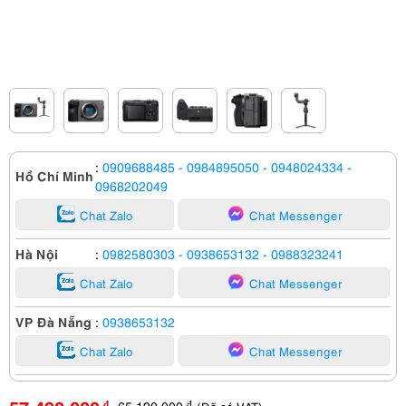
:
0909688485
- 0984895050
- 0948024334
-
Hồ Chí Minh
0968202049
Chat Zalo
Chat Messenger
Hà Nội
:
0982580303
- 0938653132
- 0988323241
Chat Zalo
Chat Messenger
VP Đà Nẵng
:
0938653132
Chat Zalo
Chat Messenger
65,190,000
đ
đ