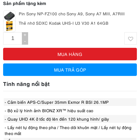
Sản phẩm tặng kèm
Pin Sony NP-FZ100 cho Sony A9, Sony A7 MIII, A7RIII
Thẻ nhớ SDXC Kodak UHS-I U3 V30 A1 64GB
+
-
MUA HÀNG
MUA TRẢ GÓP
Tính năng nổi bật
- Cảm biến APS-C/Super 35mm Exmor R BSI 26.1MP
- Bộ xử lý hình ảnh BIONZ XR™ hiệu suất cao
- Quay UHD 4K ở tốc độ lên đến 120 khung hình/ giây
- Lấy nét tự động theo pha / Theo dõi khuôn mặt / Lấy nét tự động
theo mắt