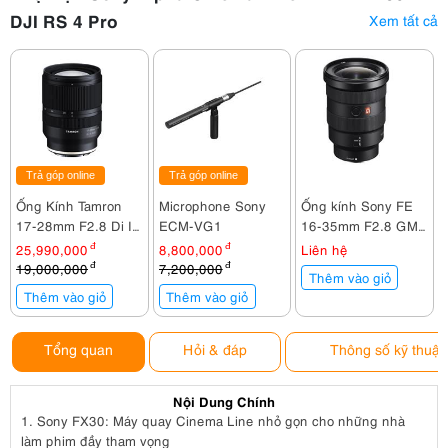
DJI RS 4 Pro
Xem tất cả
Trả góp online
Trả góp online
Ống Kính Tamron
Microphone Sony
Ống kính Sony FE
17-28mm F2.8 Di III
ECM-VG1
16-35mm F2.8 GM /
RXD For Sony E
SEL1635GM
25,990,000
đ
8,800,000
đ
Liên hệ
19,000,000
đ
7,200,000
đ
Thêm vào giỏ
Thêm vào giỏ
Thêm vào giỏ
Tổng quan
Hỏi & đáp
Thông số kỹ thuật
Nội Dung Chính
1.
Sony FX30: Máy quay Cinema Line nhỏ gọn cho những nhà
làm phim đầy tham vọng