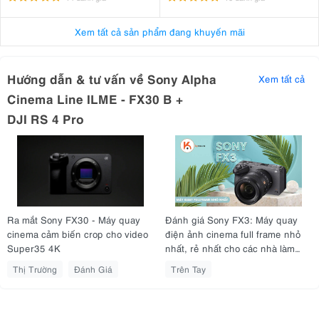
Xem tất cả sản phẩm đang khuyến mãi
Hướng dẫn & tư vấn về Sony Alpha
Xem tất cả
Cinema Line ILME - FX30 B +
DJI RS 4 Pro
2. Thông số kỹ thuật nổi bật của Sony FX30
Cảm biến
: Cảm biến Exmor R APS-C CMOS chiếu sáng sau
Số điểm ảnh hiệu dụng
: Khoảng 20,1 megapixel cho video,
Ra mắt Sony FX30 - Máy quay
Đánh giá Sony FX3: Máy quay
26,0 megapixel cho ảnh tĩnh
cinema cảm biến crop cho video
điện ảnh cinema full frame nhỏ
Ngàm ống kính
: Sony-E
Super35 4K
nhất, rẻ nhất cho các nhà làm
Bộ xử lý hình ảnh
: BIONZ XR
phim chuyên nghiệp
Thị Trường
Đánh Giá
Trên Tay
Dải ISO
: ISO 100-32000 (có thể mở rộng đến ISO 50-102400)
Định dạng ghi hình
: XAVC HS 4K, XAVC S 4K, XAVC SI 4K
Tốc độ khung hình
: Lên đến 4K 120fps
Màn hình
: LCD 3.0 inch có thể xoay lật 2.36 triệu điểm ảnh