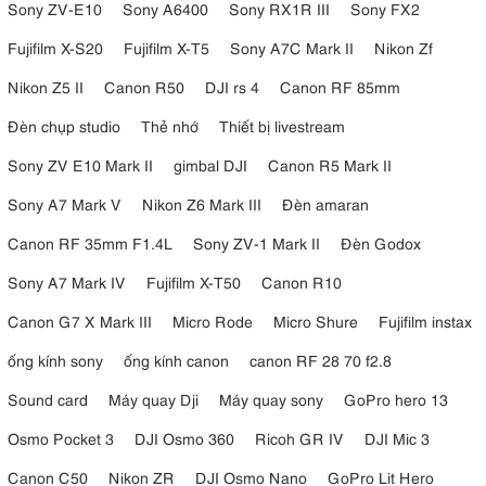
Sony ZV-E10
Sony A6400
Sony RX1R III
Sony FX2
Để có được độ tương phản hình ảnh tối đa và tính linh hoạt trong hậu
video 10-bit 4:2:2
kỳ, FX30 có thể ghi
trực tiếp khi sử dụng nén Long
Fujifilm X-S20
Fujifilm X-T5
Sony A7C Mark II
Nikon Zf
Ghi ở định dạng XAVC HS
GOP hoặc All-Intra.
giúp tăng hiệu quả
nén, cho kích thước tệp dễ quản lý hơn, đồng thời vẫn cho phép
Nikon Z5 II
Canon R50
DJI rs 4
Canon RF 85mm
video 10-bit chi tiết với lấy mẫu màu 4:2:2 để có chất lượng hình ảnh
Đèn chụp studio
Thẻ nhớ
Thiết bị livestream
chuyên nghiệp. Đối với các tùy chọn chỉnh sửa đòi hỏi cao, đầu ra
HDMI hỗ trợ video thô 16-bit cho các thiết bị ghi ngoài tương thích.
Sony ZV E10 Mark II
gimbal DJI
Canon R5 Mark II
Sony A7 Mark V
Nikon Z6 Mark III
Đèn amaran
Canon RF 35mm F1.4L
Sony ZV-1 Mark II
Đèn Godox
Sony A7 Mark IV
Fujifilm X-T50
Canon R10
Canon G7 X Mark III
Micro Rode
Micro Shure
Fujifilm instax
ống kính sony
ống kính canon
canon RF 28 70 f2.8
Sound card
Máy quay Dji
Máy quay sony
GoPro hero 13
Osmo Pocket 3
DJI Osmo 360
Ricoh GR IV
DJI Mic 3
Canon C50
Nikon ZR
DJI Osmo Nano
GoPro Lit Hero