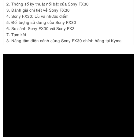
2.
Thông số kỹ thuật nổi bật của Sony FX30
3.
Đánh giá chi tiết về Sony FX30
4.
Sony FX30: Ưu và nhược điểm
5.
Đối tượng sử dụng của Sony FX30
6.
So sánh Sony FX30 với Sony FX3
7.
Tạm kết
8.
Nâng tầm điện cảnh cùng Sony FX30 chính hãng tại Kyma!