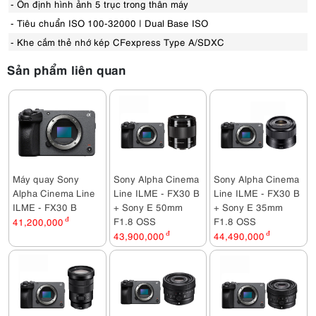
- Ổn định hình ảnh 5 trục trong thân máy
- Tiêu chuẩn ISO 100-32000 | Dual Base ISO
- Khe cắm thẻ nhớ kép CFexpress Type A/SDXC
Sản phẩm liên quan
Máy quay Sony
Sony Alpha Cinema
Sony Alpha Cinema
Alpha Cinema Line
Line ILME - FX30 B
Line ILME - FX30 B
ILME - FX30 B
+ Sony E 50mm
+ Sony E 35mm
F1.8 OSS
F1.8 OSS
41,200,000
đ
43,900,000
đ
44,490,000
đ