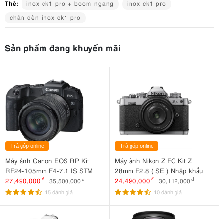
Thẻ:
inox ck1 pro + boom ngang
inox ck1 pro
chân đèn inox ck1 pro
2. Thông số kỹ thuật nổi bật của chân đèn
Sản phẩm đang khuyến mãi
CK1 Pro + Boom ngang
Chất liệu
: Inox chống gỉ
Chiều cao tối thiểu:
145 cm
Chiều cao tối đa
: 310 cm
Boom ngang
: 110 cm
Tải trọng tối đa:
15 kg
Trọng lượng
: 11kg
Đường kính ống thân
: Ø 30 mm
Trả góp online
Trả góp online
Đường kính ống chân
: Ø 25 mm
Số chân
Máy ảnh Canon EOS RP Kit
Máy ảnh Nikon Z FC Kit Z
: 3
RF24-105mm F4-7.1 IS STM
28mm F2.8 ( SE ) Nhập khẩu
3. Ưu nhược điểm của chân đèn CK1 Pro +
27,490,000
đ
24,490,000
đ
35,500,000
đ
30,112,000
đ
15 đánh giá
10 đánh giá
Boom ngang
3.1. Ưu điểm