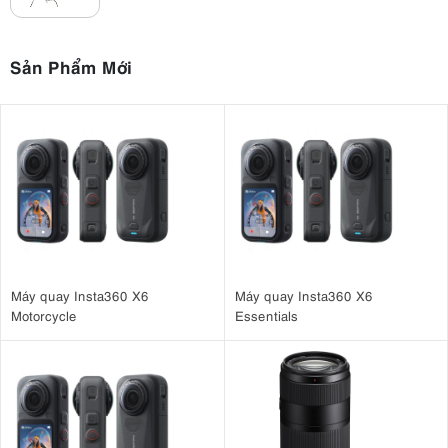
Chống gỉ sét vượt trội ngay cả khi làm việc trong môi trường ẩm
Độ bền cơ học cao, không cong vênh khi chịu tải nặng
Độ ổn định tối ưu, giảm rung lắc ảnh hưởng đến ánh sáng
Sản Phẩm Mới
Đặc biệt với những studio chuyên nghiệp yêu cầu thiết bị phải hoạt
động lâu dài và liên tục, chất liệu inox chính là lựa chọn bền nhất,
đáng tin cậy nhất.
Máy quay Insta360 X6
Máy quay Insta360 X6
Motorcycle
Essentials