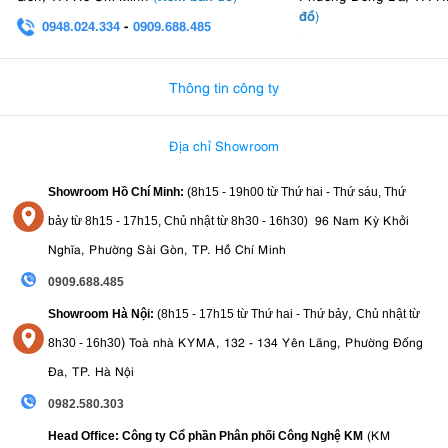
đồ
)
0948.024.334
-
0909.688.485
0982.580.303
-
0938
Thông tin công ty
Địa chỉ Showroom
Showroom Hồ Chí Minh:
(8h15 - 19h00 từ
Thứ hai - Thứ sáu, Thứ
96 Nam Kỳ Khởi
bảy từ
8h15 - 17h15,
Chủ nhật từ 8
h30 - 16h30
)
Nghĩa, Phường Sài Gòn, TP. Hồ Chí Minh
0909.688.485
,
Showroom Hà Nội:
(8h15 - 17h15 từ Thứ hai - Thứ bảy
Chủ nhật từ
)
Toà nhà KYMA, 132 - 134 Yên Lãng, Phường Đống
8
h30 - 16h30
Đa, TP. Hà Nội
0982.580.303
(KM
Head Office: Công ty Cổ phần Phân phối Công Nghệ KM