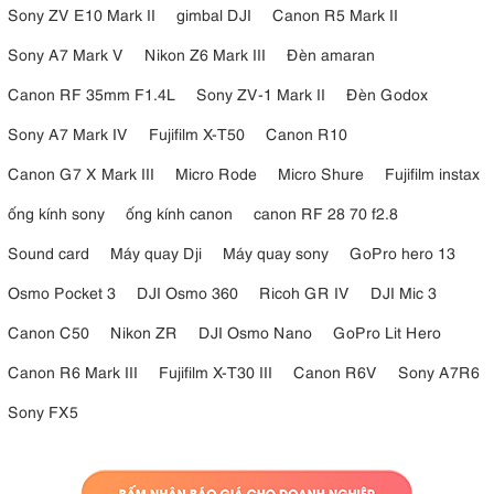
Sony ZV E10 Mark II
gimbal DJI
Canon R5 Mark II
Sony A7 Mark V
Nikon Z6 Mark III
Đèn amaran
Canon RF 35mm F1.4L
Sony ZV-1 Mark II
Đèn Godox
Sony A7 Mark IV
Fujifilm X-T50
Canon R10
Canon G7 X Mark III
Micro Rode
Micro Shure
Fujifilm instax
ống kính sony
ống kính canon
canon RF 28 70 f2.8
Sound card
Máy quay Dji
Máy quay sony
GoPro hero 13
4.5. Dễ dàng sử dụng và láp ráp nhanh chóng
Osmo Pocket 3
DJI Osmo 360
Ricoh GR IV
DJI Mic 3
Chân đèn
dễ dàng sử dụng và lắp ráp nhanh chóng
được thiết kế
,
Canon C50
Nikon ZR
DJI Osmo Nano
GoPro Lit Hero
giúp người dùng tiết kiệm tối đa thời gian chuẩn bị cho mỗi buổi chụp
Canon R6 Mark III
Fujifilm X-T30 III
Canon R6V
Sony A7R6
hoặc quay. Các khớp nối thông minh cùng cơ chế khóa chắc chắn
cho phép điều chỉnh chiều cao, góc boom và vị trí thiết bị một cách
Sony FX5
linh hoạt mà không cần dụng cụ hỗ trợ. Ngoài ra, khả năng gấp gọn
tiện lợi giúp việc di chuyển và lưu trữ trở nên đơn giản hơn, đặc biệt
phù hợp với những nhiếp ảnh gia và ekip sản xuất thường xuyên làm
việc ở nhiều địa điểm khác nhau.