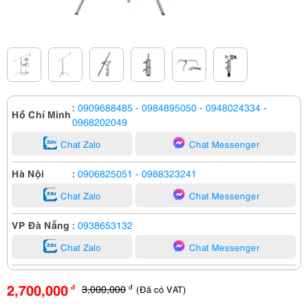
:
0909688485
- 0984895050
- 0948024334
-
Hồ Chí Minh
0968202049
Chat Zalo
Chat Messenger
Hà Nội
:
0906825051
- 0988323241
Chat Zalo
Chat Messenger
VP Đà Nẵng
:
0938653132
Chat Zalo
Chat Messenger
2,700,000
3,000,000
(Đã có VAT)
đ
đ