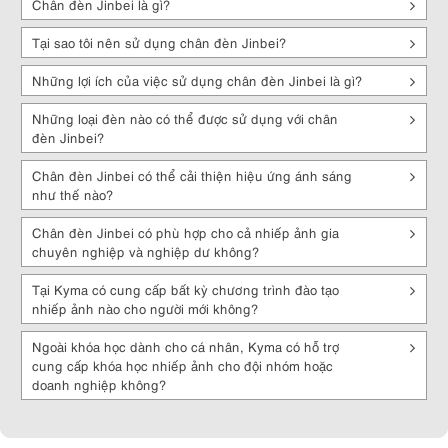
Chân đèn Jinbei là gì?
phẩm chân đèn dễ sử dụng, giúp người dùng lắp đặt và tháo gỡ chân
đèn một cách nhanh chóng và thuận tiện.
Tại sao tôi nên sử dụng chân đèn Jinbei?
Tính năng an toàn
: Các sản phẩm chân đèn Jinbei thường có các
Những lợi ích của việc sử dụng chân đèn Jinbei là gì?
tính năng an toàn như chốt khóa chặt, chống trượt, giúp ngăn chặn
tình trạng rơi đèn trong quá trình sử dụng.
Những loại đèn nào có thể được sử dụng với chân
Phù hợp với nhiều loại đèn
: Chân đèn Jinbei được thiết kế để tương
đèn Jinbei?
thích với nhiều loại đèn khác nhau, bao gồm cả đèn flash, đèn LED
và các thiết bị chiếu sáng khác.
Chân đèn Jinbei có thể cải thiện hiệu ứng ánh sáng
như thế nào?
Tóm lại, chân đèn của Jinbei không chỉ là một phần cơ bản để đặt
đèn, mà còn mang lại tính linh hoạt và chất lượng, giúp nhiếp ảnh gia
Chân đèn Jinbei có phù hợp cho cả nhiếp ảnh gia
có thể tạo ra những bức ảnh chất lượng cao với ánh sáng chính xác
chuyên nghiệp và nghiệp dư không?
và sắc nét. Hãy đặt hàng ngay hôm nay để trải nghiệm sự thuận lợi
và tiện ích tuyệt vời mà chân đèn Jinbei mang lại. Kyma.vn cam kết
Tại Kyma có cung cấp bất kỳ chương trình đào tạo
mang đến dịch vụ chăm sóc khách hàng xuất sắc và giá trị tốt nhất
nhiếp ảnh nào cho người mới không?
cho mọi đơn đặt hàng của bạn.
Ngoài khóa học dành cho cá nhân, Kyma có hỗ trợ
cung cấp khóa học nhiếp ảnh cho đội nhóm hoặc
doanh nghiệp không?