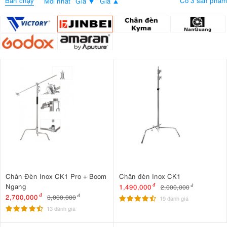
Bán chạy
Có 3 sản phẩm
Mới nhất
Giá
Giá
Chân Đèn Inox CK1 Pro + Boom
Chân đèn Inox CK1
Ngang
1,490,000
đ
2,000,000
đ
2,700,000
đ
3,000,000
đ
19 đánh giá
13 đánh giá