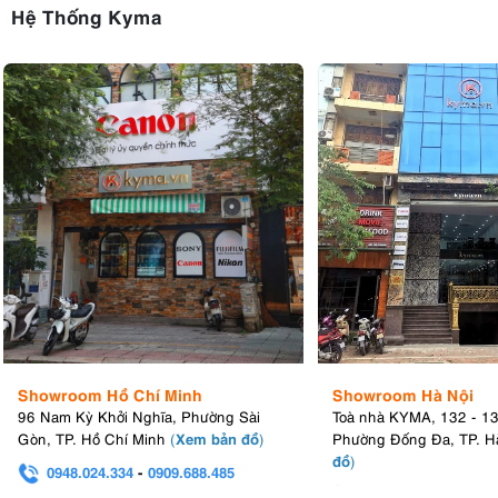
Hệ Thống Kyma
Showroom Hồ Chí Minh
Showroom Hà Nội
96 Nam Kỳ Khởi Nghĩa, Phường Sài
Toà nhà KYMA, 132 - 1
Xem bản đồ
Gòn, TP. Hồ Chí Minh
(
)
Phường Đống Đa, TP. H
đồ
)
0948.024.334
-
0909.688.485
0982.580.303
-
0938