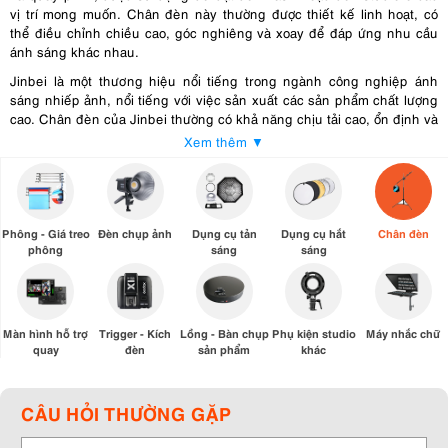
vị trí mong muốn. Chân đèn này thường được thiết kế linh hoạt, có
thể điều chỉnh chiều cao, góc nghiêng và xoay để đáp ứng nhu cầu
ánh sáng khác nhau.
Jinbei là một thương hiệu nổi tiếng trong ngành công nghiệp ánh
sáng nhiếp ảnh, nổi tiếng với việc sản xuất các sản phẩm chất lượng
cao. Chân đèn của Jinbei thường có khả năng chịu tải cao, ổn định và
dễ dàng sử dụng. Điều này giúp nhiếp ảnh gia và người quay phim
Xem thêm ▼
có thể tạo ra ánh sáng chất lượng cao và sáng tạo trong công việc
của họ.
Ưu điểm của chân đèn Jinbei
Phông - Giá treo
Đèn chụp ảnh
Dụng cụ tản
Dụng cụ hắt
Chân đèn
phông
sáng
sáng
Chất liệu chắc chắn
: Chân đèn Jinbei được chế tác từ các vật liệu
chất lượng, giúp đảm bảo độ bền và độ ổn định của đèn khi sử dụng.
Thiết kế linh hoạt
: Jinbei thiết kế
chân đèn
với khả năng điều chỉnh
chiều cao và góc nghiêng linh hoạt, giúp người sử dụng dễ dàng điều
Màn hình hỗ trợ
Trigger - Kích
Lồng - Bàn chụp
Phụ kiện studio
Máy nhắc chữ
chỉnh ánh sáng theo nhu cầu cụ thể của họ.
quay
đèn
sản phẩm
khác
Dễ dàng di chuyển và lưu trữ
: Chân đèn Jinbei thường được thiết kế
để có thể gập gọn hoặc tháo rời, giúp tiết kiệm không gian khi lưu trữ
CÂU HỎI THƯỜNG GẶP
và thuận tiện khi di chuyển.
Dễ lắp đặt và tháo gỡ
: Jinbei tập trung vào việc thiết kế các sản