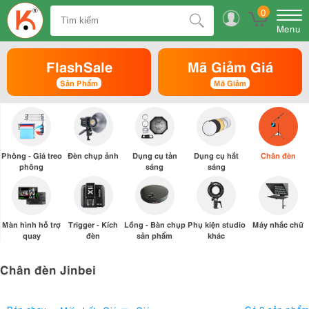
0
Menu
FlashSale
Mã Giảm Giá
Sản Phẩm
Mã Giảm
Phông - Giá treo
Đèn chụp ảnh
Dụng cụ tản
Dụng cụ hắt
Chân đèn
phông
sáng
sáng
Màn hình hỗ trợ
Trigger - Kích
Lồng - Bàn chụp
Phụ kiện studio
Máy nhắc chữ
quay
đèn
sản phẩm
khác
Chân đèn Jinbei