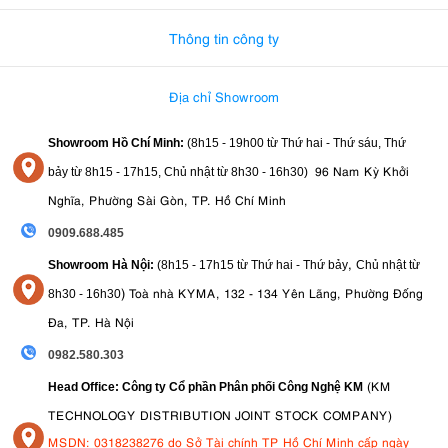
Thông tin công ty
Địa chỉ Showroom
Showroom Hồ Chí Minh:
(8h15 - 19h00 từ
Thứ hai - Thứ sáu, Thứ
96 Nam Kỳ Khởi
bảy từ
8h15 - 17h15,
Chủ nhật từ 8
h30 - 16h30
)
Nghĩa, Phường Sài Gòn, TP. Hồ Chí Minh
0909.688.485
,
Showroom Hà Nội:
(8h15 - 17h15 từ Thứ hai - Thứ bảy
Chủ nhật từ
)
Toà nhà KYMA, 132 - 134 Yên Lãng, Phường Đống
8
h30 - 16h30
Đa, TP. Hà Nội
0982.580.303
(KM
Head Office: Công ty Cổ phần Phân phối Công Nghệ KM
TECHNOLOGY DISTRIBUTION JOINT STOCK COMPANY)
MSDN: 0318238276 do Sở Tài chính TP Hồ Chí Minh cấp ngày