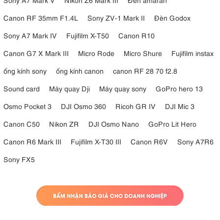
Canon RF 35mm F1.4L
Sony ZV-1 Mark II
Đèn Godox
Sony A7 Mark IV
Fujifilm X-T50
Canon R10
Canon G7 X Mark III
Micro Rode
Micro Shure
Fujifilm instax
ống kính sony
ống kính canon
canon RF 28 70 f2.8
Sound card
Máy quay Dji
Máy quay sony
GoPro hero 13
Osmo Pocket 3
DJI Osmo 360
Ricoh GR IV
DJI Mic 3
Canon C50
Nikon ZR
DJI Osmo Nano
GoPro Lit Hero
Canon R6 Mark III
Fujifilm X-T30 III
Canon R6V
Sony A7R6
Sony FX5