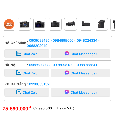
:
0909688485
- 0984895050
- 0948024334
-
Hồ Chí Minh
0968202049
Chat Zalo
Chat Messenger
Hà Nội
:
0982580303
- 0938653132
- 0988323241
Chat Zalo
Chat Messenger
VP Đà Nẵng
:
0938653132
Chat Zalo
Chat Messenger
75,590,000
82,990,000
(Đã có VAT)
đ
đ