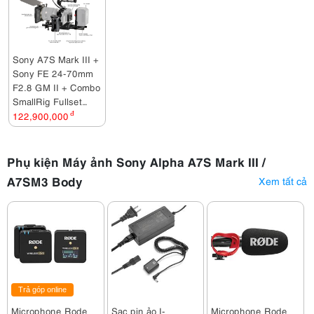
Sony A7S Mark III +
Sony FE 24-70mm
F2.8 GM II + Combo
SmallRig Fullset
quay phim
122,900,000
đ
Phụ kiện Máy ảnh Sony Alpha A7S Mark III /
A7SM3 Body
Xem tất cả
Trả góp online
Microphone Rode
Sạc pin ảo I-
Microphone Rode