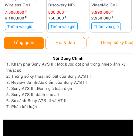
Wireless Go II
Discovery NP-
VideoMic Go II
FZ100 kèm nguồn
7,500,000
đ
800,000
đ
3,990,000
đ
6,100,000
đ
750,000
đ
2,950,000
đ
Thêm vào giỏ
Thêm vào giỏ
Thêm vào giỏ
Tổng quan
Hỏi & đáp
Thông số kỹ thuật
Nội Dung Chính
1.
Khám phá Sony A7S III: Một bước đột phá trong nhiếp ảnh kỹ
thuật số
2.
Thông số kỹ thuật nổi bật của Sony A7S III
3.
Review ưu nhược điểm của Sony A7S III
4.
Sony A7S III: Đánh giá toàn diện
5.
Sony A7S III dành cho ai?
6.
So sánh Sony A7S III và A7 III
7.
Phần kết luận