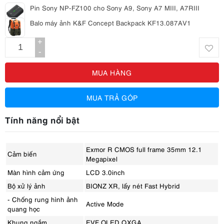
Pin Sony NP-FZ100 cho Sony A9, Sony A7 MIII, A7RIII
Balo máy ảnh K&F Concept Backpack KF13.087AV1
+
-
MUA HÀNG
MUA TRẢ GÓP
Tính năng nổi bật
Exmor R CMOS full frame 35mm 12.1
Cảm biến
Megapixel
Màn hình cảm ứng
LCD 3.0inch
Bộ xử lý ảnh
BIONZ XR, lấy nét Fast Hybrid
- Chống rung hình ảnh
Active Mode
quang học
Khung ngắm
EVF OLED QXGA