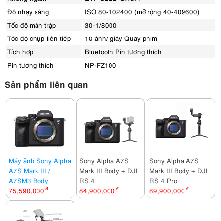
Độ nhạy sáng
ISO 80-102400 (mở rộng 40-409600)
Tốc độ màn trập
30-1/8000
Tốc độ chụp liên tiếp
10 ảnh/ giây Quay phim
Tích hợp
Bluetooth Pin tương thích
Pin tương thích
NP-FZ100
Sản phẩm liên quan
Máy ảnh Sony Alpha
Sony Alpha A7S
Sony Alpha A7S
A7S Mark III /
Mark III Body + DJI
Mark III Body + DJI
A7SM3 Body
RS 4
RS 4 Pro
75,590,000
đ
84,900,000
đ
89,900,000
đ