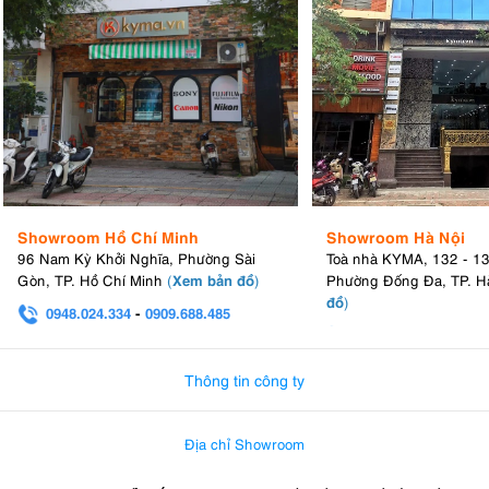
Showroom Hồ Chí Minh
Showroom Hà Nội
96 Nam Kỳ Khởi Nghĩa, Phường Sài
Toà nhà KYMA, 132 - 1
Xem bản đồ
Gòn, TP. Hồ Chí Minh
(
)
Phường Đống Đa, TP. H
đồ
)
0948.024.334
-
0909.688.485
0982.580.303
-
0938
Thông tin công ty
Địa chỉ Showroom