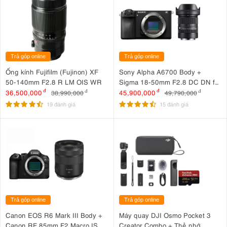
Trả góp online
Trả góp online
Ống kính Fujifilm (Fujinon) XF
Sony Alpha A6700 Body +
50-140mm F2.8 R LM OIS WR
Sigma 18-50mm F2.8 DC DN for
Sony
36,500,000
đ
45,900,000
đ
38,990,000
đ
49,790,000
đ
19 đánh giá
15 đánh giá
Trả góp online
Trả góp online
Canon EOS R6 Mark III Body +
Máy quay DJI Osmo Pocket 3
Canon RF 85mm F2 Macro IS
Creator Combo + Thẻ nhớ