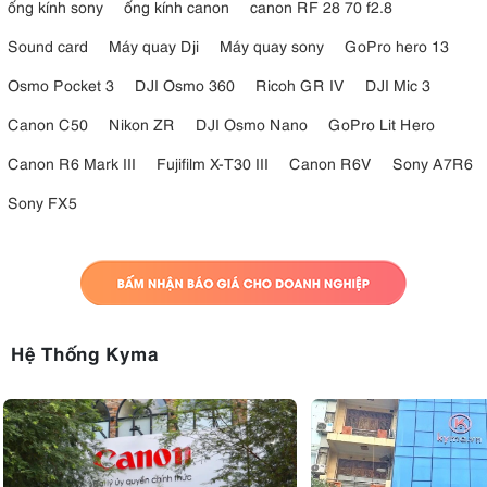
ống kính sony
ống kính canon
canon RF 28 70 f2.8
Sound card
Máy quay Dji
Máy quay sony
GoPro hero 13
Osmo Pocket 3
DJI Osmo 360
Ricoh GR IV
DJI Mic 3
Canon C50
Nikon ZR
DJI Osmo Nano
GoPro Lit Hero
Canon R6 Mark III
Fujifilm X-T30 III
Canon R6V
Sony A7R6
Sony FX5
Hệ Thống Kyma