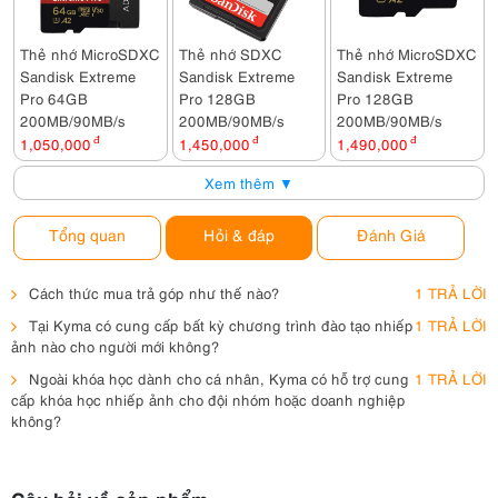
Thẻ nhớ MicroSDXC
Thẻ nhớ SDXC
Thẻ nhớ MicroSDXC
Sandisk Extreme
Sandisk Extreme
Sandisk Extreme
Pro 64GB
Pro 128GB
Pro 128GB
200MB/90MB/s
200MB/90MB/s
200MB/90MB/s
1,050,000
đ
1,450,000
đ
1,490,000
đ
Xem thêm ▼
Tổng quan
Hỏi & đáp
Đánh Giá
Cách thức mua trả góp như thế nào?
1 TRẢ LỜI
Tại Kyma có cung cấp bất kỳ chương trình đào tạo nhiếp
1 TRẢ LỜI
ảnh nào cho người mới không?
Ngoài khóa học dành cho cá nhân, Kyma có hỗ trợ cung
1 TRẢ LỜI
cấp khóa học nhiếp ảnh cho đội nhóm hoặc doanh nghiệp
không?