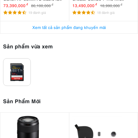
STM
MicroSDXC Sandisk Extreme
73,390,000
đ
13,490,000
đ
86,100,000
đ
18,990,000
đ
Pro 256GB 200MB/140MB/s
19 đánh giá
18 đánh giá
Xem tất cả sản phẩm đang khuyến mãi
Sản phẩm vừa xem
Sản Phẩm Mới