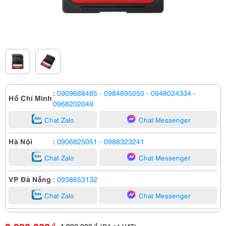
:
0909688485
- 0984895050
- 0948024334
-
Hồ Chí Minh
0968202049
Chat Zalo
Chat Messenger
Hà Nội
:
0906825051
- 0988323241
Chat Zalo
Chat Messenger
VP Đà Nẵng
:
0938653132
Chat Zalo
Chat Messenger
4,990,000
đ
đ