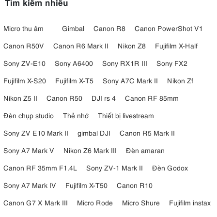
Tìm kiếm nhiều
Micro thu âm
Gimbal
Canon R8
Canon PowerShot V1
Canon R50V
Canon R6 Mark II
Nikon Z8
Fujifilm X-Half
Sony ZV-E10
Sony A6400
Sony RX1R III
Sony FX2
Fujifilm X-S20
Fujifilm X-T5
Sony A7C Mark II
Nikon Zf
Nikon Z5 II
Canon R50
DJI rs 4
Canon RF 85mm
Đèn chụp studio
Thẻ nhớ
Thiết bị livestream
Sony ZV E10 Mark II
gimbal DJI
Canon R5 Mark II
Sony A7 Mark V
Nikon Z6 Mark III
Đèn amaran
Canon RF 35mm F1.4L
Sony ZV-1 Mark II
Đèn Godox
Sony A7 Mark IV
Fujifilm X-T50
Canon R10
Canon G7 X Mark III
Micro Rode
Micro Shure
Fujifilm instax