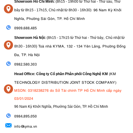
Showroom Hồ Chí Minh:
(8h15 - 19h00 từ
Thứ hai - Thứ sáu, Thứ
96 Nam Kỳ Khởi
bảy từ
8h15 - 17h15,
Chủ nhật từ 8
h30 - 16h30
)
Nghĩa, Phường Sài Gòn, TP. Hồ Chí Minh
0909.688.485
,
Showroom Hà Nội:
(8h15 - 17h15 từ Thứ hai - Thứ bảy
Chủ nhật từ
)
Toà nhà KYMA, 132 - 134 Yên Lãng, Phường Đống
8
h30 - 16h30
Đa, TP. Hà Nội
0982.580.303
(KM
Head Office: Công ty Cổ phần Phân phối Công Nghệ KM
TECHNOLOGY DISTRIBUTION JOINT STOCK COMPANY)
MSDN: 0318238276 do Sở Tài chính TP Hồ Chí Minh cấp ngày
03/01/2024
96 Nam Kỳ Khởi Nghĩa, Phường Sài Gòn, TP. Hồ Chí Minh
09
84.895.050
info@kyma.vn