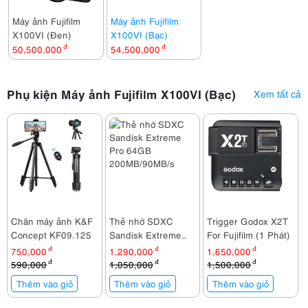
Máy ảnh Fujifilm
Máy ảnh Fujifilm
X100VI (Đen)
X100VI (Bạc)
50,500,000
đ
54,500,000
đ
Phụ kiện Máy ảnh Fujifilm X100VI (Bạc)
Xem tất cả
Chân máy ảnh K&F
Thẻ nhớ SDXC
Trigger Godox X2T
Concept KF09.125
Sandisk Extreme
For Fujifilm (1 Phát)
Pro 64GB
750,000
đ
1,290,000
đ
1,650,000
đ
200MB/90MB/s
590,000
đ
1,050,000
đ
1,500,000
đ
Thêm vào giỏ
Thêm vào giỏ
Thêm vào giỏ