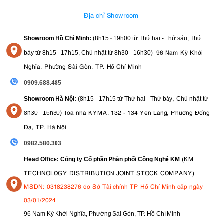
khoảng cách đáng trân trọng. Với kính ngắm điện tử OLED EVF độ
phân giải cao và chức năng đo khoảng cách điện tử (ERF), người
Địa chỉ Showroom
dùng có thể đạt được độ chính xác bố cục vô song.
Đối với những nhiếp ảnh gia ưa thích phong cách chụp ảnh truyền
Showroom Hồ Chí Minh:
(8h15 - 19h00 từ
Thứ hai - Thứ sáu, Thứ
màn hình LCD cảm ứng 3,0
thống hơn, X100VI cũng được trang bị
96 Nam Kỳ Khởi
bảy từ
8h15 - 17h15,
Chủ nhật từ 8
h30 - 16h30
)
inch có thể nghiêng
. Màn hình độ phân giải cao này cho phép bạn
xem trước ảnh, điều hướng menu và điều chỉnh cài đặt một cách dễ
Nghĩa, Phường Sài Gòn, TP. Hồ Chí Minh
dàng. Cơ chế nghiêng cho phép chụp thoải mái từ nhiều góc độ khác
0909.688.485
nhau, lý tưởng để chụp ảnh đường phố góc thấp hoặc ảnh chân dung
tự nhiên từ các góc nhìn độc đáo.
,
Showroom Hà Nội:
(8h15 - 17h15 từ Thứ hai - Thứ bảy
Chủ nhật từ
)
Toà nhà KYMA, 132 - 134 Yên Lãng, Phường Đống
8
h30 - 16h30
Đa, TP. Hà Nội
0982.580.303
(KM
Head Office: Công ty Cổ phần Phân phối Công Nghệ KM
TECHNOLOGY DISTRIBUTION JOINT STOCK COMPANY)
MSDN: 0318238276 do Sở Tài chính TP Hồ Chí Minh cấp ngày
03/01/2024
96 Nam Kỳ Khởi Nghĩa, Phường Sài Gòn, TP. Hồ Chí Minh