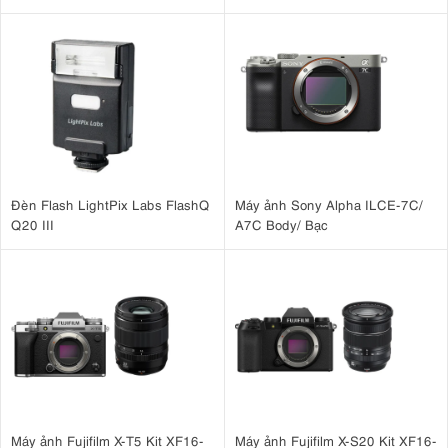
hoạt này lý tưởng để chụp đa dạng chủ thể, từ cảnh đường phố rộng
lớn đến ảnh chân dung quyến rũ và chi tiết tinh tế. Khẩu độ f/2
nhanh cho hiệu suất chụp thiếu sáng vượt trội và hiệu ứng bokeh
tuyệt đẹp. Hãy tưởng tượng việc làm mờ hậu cảnh của một bức ảnh
chân dung đường phố, thu hút ánh nhìn của người xem vào chủ thể,
hoặc chụp một khung cảnh chợ nhộn nhịp với các yếu tố tiền cảnh
sắc nét và hậu cảnh mờ ảo, mơ màng. Ống kính Fujinon 23mm f/2
trên X100VI cho phép bạn tạo ra những bức ảnh chuyên nghiệp với
độ sắc nét và tính thẩm mỹ vượt trội.
Đèn Flash LightPix Labs FlashQ
Máy ảnh Sony Alpha ILCE-7C/
Q20 III
A7C Body/ Bạc
Máy ảnh Fujifilm X-T5 Kit XF16-
Máy ảnh Fujifilm X-S20 Kit XF16-