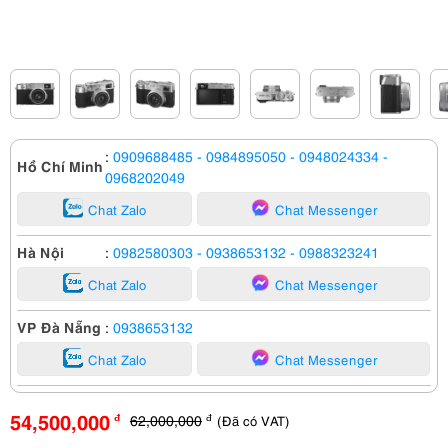
:
0909688485
- 0984895050
- 0948024334
-
Hồ Chí Minh
0968202049
Chat Zalo
Chat Messenger
Hà Nội
:
0982580303
- 0938653132
- 0988323241
Chat Zalo
Chat Messenger
VP Đà Nẵng
:
0938653132
Chat Zalo
Chat Messenger
54,500,000
62,000,000
(Đã có VAT)
đ
đ