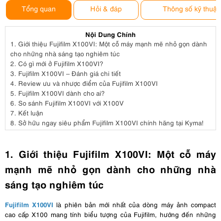
Tổng quan
Hỏi & đáp
Thông số kỹ thuật
Nội Dung Chính
1.
Giới thiệu Fujifilm X100VI: Một cỗ máy mạnh mẽ nhỏ gọn dành
cho những nhà sáng tạo nghiêm túc
2.
Có gì mới ở Fujifilm X100VI?
3.
Fujifilm X100VI – Đánh giá chi tiết
4.
Review ưu và nhược điểm của Fujifilm X100VI
5.
Fujifilm X100VI dành cho ai?
6.
So sánh Fujifilm X100VI với X100V
7.
Kết luận
8.
Sở hữu ngay siêu phẩm Fujifilm X100VI chính hãng tại Kyma!
1. Giới thiệu Fujifilm X100VI: Một cỗ máy
mạnh mẽ nhỏ gọn dành cho những nhà
sáng tạo nghiêm túc
Fujifilm X100VI
là phiên bản mới nhất của dòng máy ảnh compact
cao cấp X100 mang tính biểu tượng của Fujifilm, hướng đến những