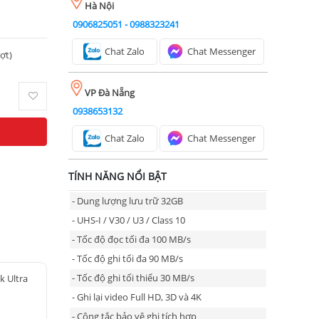
Hà Nội
0906825051
-
0988323241
Chat Zalo
Chat Messenger
ượt)
VP Đà Nẵng
0938653132
Chat Zalo
Chat Messenger
TÍNH NĂNG NỔI BẬT
- Dung lượng lưu trữ 32GB
- UHS-I / V30 / U3 / Class 10
- Tốc độ đọc tối đa 100 MB/s
- Tốc độ ghi tối đa 90 MB/s
- Tốc độ ghi tối thiểu 30 MB/s
k Ultra
- Ghi lại video Full HD, 3D và 4K
- Công tắc bảo vệ ghi tích hợp