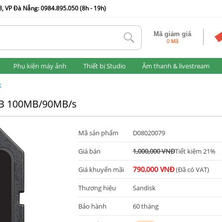
, VP Đà Nẵng: 0984.895.050 (8h - 19h)
Mã giảm giá
tlk
0 Mã
Phụ kiện máy ảnh
Thiết bị Studio
Âm thanh & livestream
k
GB 100MB/90MB/s
Mã sản phẩm
D08020079
Giá bán
1,000,000 VNĐ
Tiết kiệm 21%
790,000 VNĐ
Giá khuyến mãi
(Đã có VAT)
Thương hiệu
Sandisk
Bảo hành
60 tháng