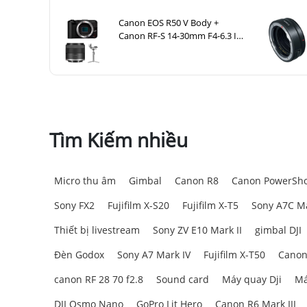
Canon EOS R50 V Body +
Canon RF-S 14-30mm F4-6.3 IS
STM PZ + DJI RS 4 Mini
Tìm Kiếm nhiều
Micro thu âm
Gimbal
Canon R8
Canon PowerSho
Sony FX2
Fujifilm X-S20
Fujifilm X-T5
Sony A7C Ma
Thiết bị livestream
Sony ZV E10 Mark II
gimbal DJI
Đèn Godox
Sony A7 Mark IV
Fujifilm X-T50
Canon
canon RF 28 70 f2.8
Sound card
Máy quay Dji
Má
DJI Osmo Nano
GoPro Lit Hero
Canon R6 Mark III