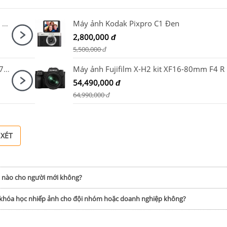
Máy ảnh Sony ZV-1 Mark II Dear Me Edition Trắng
Máy ảnh Kodak Pixpro C1 Đen
2,800,000
đ
5,500,000
đ
Canon EOS R5 Mark II Body + Canon RF 28-70mm F2.8 IS STM
Máy 
54,490,000
đ
64,990,000
đ
 XÉT
h nào cho người mới không?
p khóa học nhiếp ảnh cho đội nhóm hoặc doanh nghiệp không?