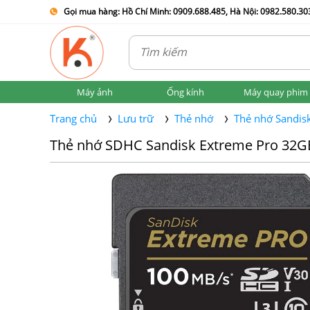
Gọi mua hàng: Hồ Chí Minh: 0909.688.485, Hà Nội: 0982.580.303
Máy ảnh
Ống kính
Máy quay phim
Trang chủ
Lưu trữ
Thẻ nhớ
Thẻ nhớ Sandis
Thẻ nhớ SDHC Sandisk Extreme Pro 32