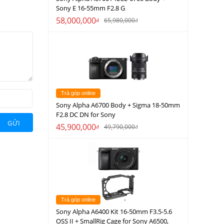
Sony E 16-55mm F2.8 G
58,000,000
65,980,000
đ
đ
Trả góp online
Sony Alpha A6700 Body + Sigma 18-50mm
F2.8 DC DN for Sony
GỬI
45,900,000
49,790,000
đ
đ
Trả góp online
Sony Alpha A6400 Kit 16-50mm F3.5-5.6
OSS II + SmallRig Cage for Sony A6500,