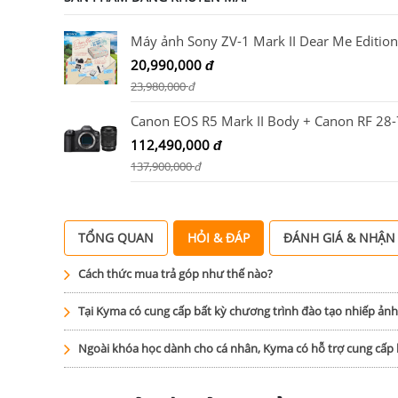
20,990,000
đ
23,980,000
đ
112,490,000
đ
137,900,000
đ
TỔNG QUAN
HỎI & ĐÁP
ĐÁNH GIÁ & NHẬN
Cách thức mua trả góp như thế nào?
Tại Kyma có cung cấp bất kỳ chương trình đào tạo nhiếp ản
Ngoài khóa học dành cho cá nhân, Kyma có hỗ trợ cung cấ