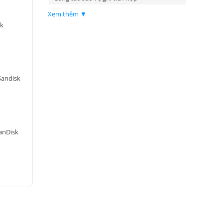
Xem thêm ▼
sk
Sandisk
anDisk