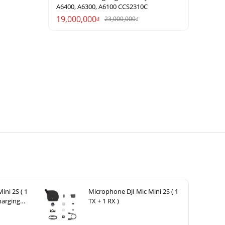
A6400, A6300, A6100 CCS2310C
19,000,000
23,000,000
đ
đ
ini 2S ( 1
Microphone DJI Mic Mini 2S ( 1
harging
TX + 1 RX )