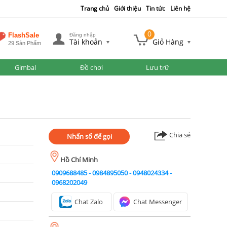
Trang chủ
Giới thiệu
Tin tức
Liên hệ
0
FlashSale
Đăng nhập
Tài khoản
Giỏ Hàng
29 Sản Phẩm
Gimbal
Đồ chơi
Lưu trữ
Chia sẻ
Nhấn số để gọi
Hồ Chí Minh
0909688485
-
0984895050
-
0948024334
-
0968202049
Chat Zalo
Chat Messenger