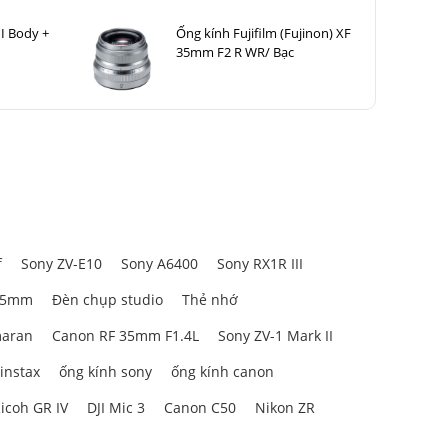
I Body +
Ống kính Fujifilm (Fujinon) XF
35mm F2 R WR/ Bạc
f
Sony ZV-E10
Sony A6400
Sony RX1R III
85mm
Đèn chụp studio
Thẻ nhớ
aran
Canon RF 35mm F1.4L
Sony ZV-1 Mark II
 instax
ống kính sony
ống kính canon
icoh GR IV
DJI Mic 3
Canon C50
Nikon ZR