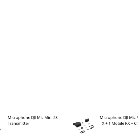
Microphone DJI Mic Mini 2S
Microphone DJI Mic M
Transmitter
TX + 1 Mobile RX + C
Case )