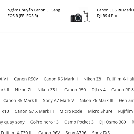
Ngàm Chuyển Canon EF Sang
Canon EOS R6 Mark I
EOS R (EF- EOS R)
DJI RS 4 Pro
t V1
Canon R50V
Canon R6 Mark II
Nikon Z8
Fujifilm X-Hal
rk II
Nikon Zf
Nikon Z5 II
Canon R50
DJI rs 4
Canon RF 
Canon R5 Mark II
Sony A7 Mark V
Nikon Z6 Mark III
Đèn am
 R10
Canon G7 X Mark III
Micro Rode
Micro Shure
Fujifilm
y quay sony
GoPro hero 13
Osmo Pocket 3
DJI Osmo 360
R
Fujifilm X-T30 III
Canon R6V
Sony A7R6
Sony FX5