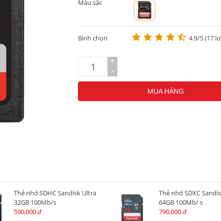
Màu sắc
m
Bình chọn
4.9/5 (17 l
+
-
MUA HÀNG
Thẻ nhớ SDHC Sandisk Ultra
Thẻ nhớ SDXC Sandis
32GB 100Mb/s
64GB 100Mb/ s
590,000
790,000
đ
đ