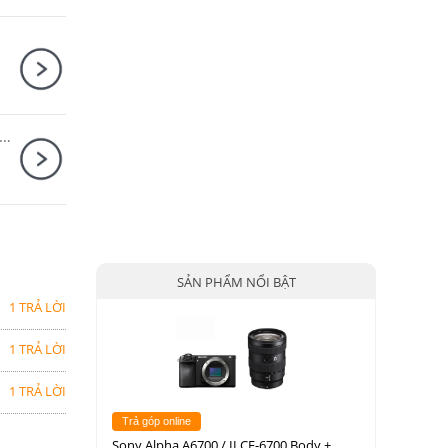
ảnh Fujifilm X-H2 kit XF16-80mm F4 R OIS WR/ Đen
SẢN PHẨM NỔI BẬT
1 TRẢ LỜI
1 TRẢ LỜI
1 TRẢ LỜI
Trả góp online
Sony Alpha A6700 / ILCE-6700 Body +