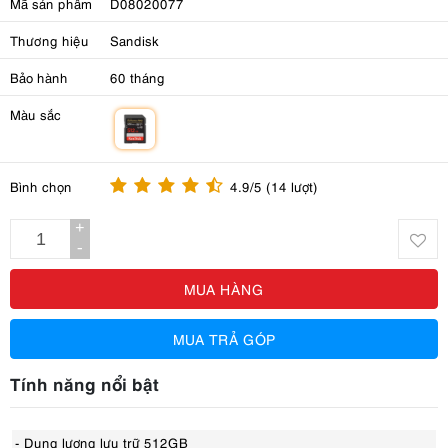
Mã sản phẩm
D08020077
Thương hiệu
Sandisk
Bảo hành
60 tháng
Màu sắc
m
Bình chọn
4.9/5 (14 lượt)
+
-
MUA HÀNG
MUA TRẢ GÓP
Tính năng nổi bật
- Dung lượng lưu trữ 512GB