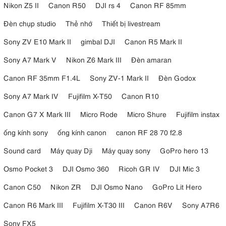
Nikon Z5 II
Canon R50
DJI rs 4
Canon RF 85mm
Đèn chụp studio
Thẻ nhớ
Thiết bị livestream
Sony ZV E10 Mark II
gimbal DJI
Canon R5 Mark II
Sony A7 Mark V
Nikon Z6 Mark III
Đèn amaran
Canon RF 35mm F1.4L
Sony ZV-1 Mark II
Đèn Godox
Sony A7 Mark IV
Fujifilm X-T50
Canon R10
Canon G7 X Mark III
Micro Rode
Micro Shure
Fujifilm instax
ống kính sony
ống kính canon
canon RF 28 70 f2.8
Sound card
Máy quay Dji
Máy quay sony
GoPro hero 13
Osmo Pocket 3
DJI Osmo 360
Ricoh GR IV
DJI Mic 3
Canon C50
Nikon ZR
DJI Osmo Nano
GoPro Lit Hero
Canon R6 Mark III
Fujifilm X-T30 III
Canon R6V
Sony A7R6
Sony FX5