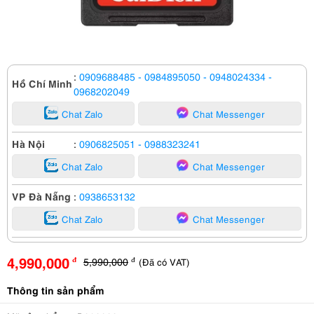
:
0909688485
- 0984895050
- 0948024334
-
Hồ Chí Minh
0968202049
Chat Zalo
Chat Messenger
Hà Nội
:
0906825051
- 0988323241
Chat Zalo
Chat Messenger
VP Đà Nẵng
:
0938653132
Chat Zalo
Chat Messenger
4,990,000
5,990,000
(Đã có VAT)
đ
đ
Thông tin sản phẩm