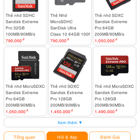
Thẻ nhớ SDHC
Thẻ Nhớ
Thẻ nhớ SDXC
Sandisk Extreme
MicroSDHC
Sandisk Extreme
Pro 32GB
SanDisk Ultra
Pro 64GB
100MB/90MB/s
Class 10 64GB 100MB/s
200MB/90MB/s
790,000
đ
790,000
đ
1,050,000
đ
Thẻ nhớ MicroSDXC
Thẻ nhớ SDXC
Thẻ nhớ MicroSDXC
Sandisk Extreme
Sandisk Extreme
Sandisk Extreme
Pro 64GB
Pro 128GB
Pro 128GB
200MB/90MB/s
200MB/90MB/s
200MB/90MB/s
1,050,000
đ
1,450,000
đ
1,490,000
đ
Xem thêm ▼
Tổng quan
Hỏi & đáp
Đánh Giá