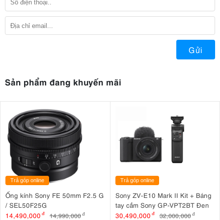
Gửi
Sản phẩm đang khuyến mãi
Trả góp online
Trả góp online
Ống kính Sony FE 50mm F2.5 G
Sony ZV-E10 Mark II Kit + Báng
/ SEL50F25G
tay cầm Sony GP-VPT2BT Đen
14,490,000
đ
30,490,000
đ
14,990,000
đ
32,000,000
đ