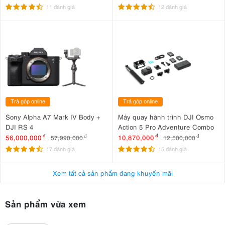
11 đánh giá
12 đánh giá
Trả góp online
Trả góp online
Sony Alpha A7 Mark IV Body +
Máy quay hành trình DJI Osmo
DJI RS 4
Action 5 Pro Adventure Combo
56,000,000
đ
10,870,000
đ
57,990,000
đ
12,500,000
đ
17 đánh giá
15 đánh giá
Xem tất cả sản phẩm đang khuyến mãi
Sản phẩm vừa xem