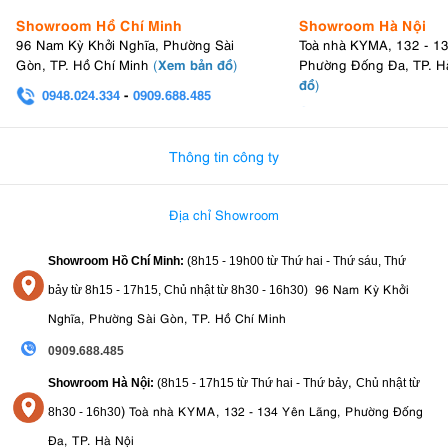
Showroom Hồ Chí Minh
Showroom Hà Nội
96 Nam Kỳ Khởi Nghĩa, Phường Sài
Toà nhà KYMA, 132 - 1
Xem bản đồ
Gòn, TP. Hồ Chí Minh
(
)
Phường Đống Đa, TP. H
đồ
)
0948.024.334
-
0909.688.485
0982.580.303
-
0938
Thông tin công ty
Địa chỉ Showroom
Showroom Hồ Chí Minh:
(8h15 - 19h00 từ
Thứ hai - Thứ sáu, Thứ
96 Nam Kỳ Khởi
bảy từ
8h15 - 17h15,
Chủ nhật từ 8
h30 - 16h30
)
Nghĩa, Phường Sài Gòn, TP. Hồ Chí Minh
0909.688.485
,
Showroom Hà Nội:
(8h15 - 17h15 từ Thứ hai - Thứ bảy
Chủ nhật từ
)
Toà nhà KYMA, 132 - 134 Yên Lãng, Phường Đống
8
h30 - 16h30
Đa, TP. Hà Nội