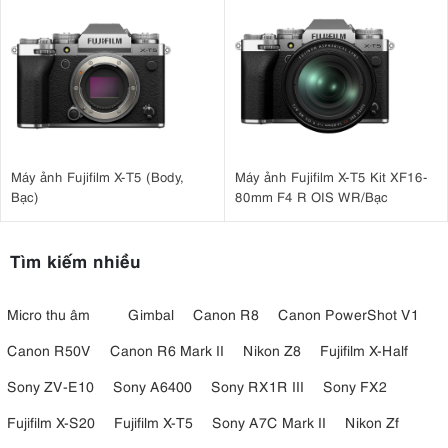
Máy ảnh Fujifilm X-T5 (Body,
Máy ảnh Fujifilm X-T5 Kit XF16-
Bạc)
80mm F4 R OIS WR/Bạc
Tìm kiếm nhiều
Micro thu âm
Gimbal
Canon R8
Canon PowerShot V1
Canon R50V
Canon R6 Mark II
Nikon Z8
Fujifilm X-Half
Sony ZV-E10
Sony A6400
Sony RX1R III
Sony FX2
Fujifilm X-S20
Fujifilm X-T5
Sony A7C Mark II
Nikon Zf