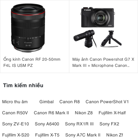
Ống kính Canon RF 20-50mm
Máy ảnh Canon Powershot G7 X
F4L IS USM PZ
Mark III + Microphone Canon
DM-E100 + Báng tay cầm Canon
HG-100TBR
Tìm kiếm nhiều
Micro thu âm
Gimbal
Canon R8
Canon PowerShot V1
Canon R50V
Canon R6 Mark II
Nikon Z8
Fujifilm X-Half
Sony ZV-E10
Sony A6400
Sony RX1R III
Sony FX2
Fujifilm X-S20
Fujifilm X-T5
Sony A7C Mark II
Nikon Zf