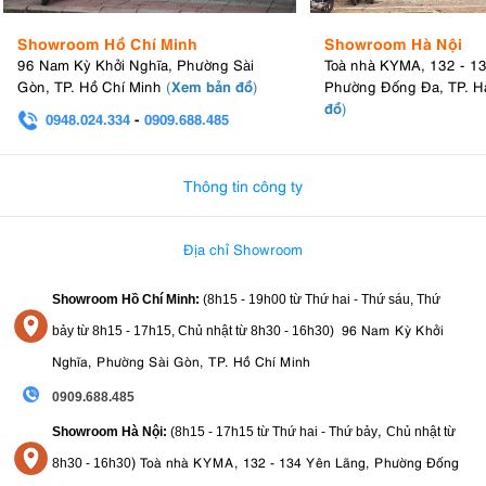
Showroom Hồ Chí Minh
Showroom Hà Nội
96 Nam Kỳ Khởi Nghĩa, Phường Sài
Toà nhà KYMA, 132 - 1
Xem bản đồ
Gòn, TP. Hồ Chí Minh
(
)
Phường Đống Đa, TP. H
đồ
)
0948.024.334
-
0909.688.485
0982.580.303
-
0938
Thông tin công ty
Địa chỉ Showroom
Showroom Hồ Chí Minh:
(8h15 - 19h00 từ
Thứ hai - Thứ sáu, Thứ
96 Nam Kỳ Khởi
bảy từ
8h15 - 17h15,
Chủ nhật từ 8
h30 - 16h30
)
Nghĩa, Phường Sài Gòn, TP. Hồ Chí Minh
0909.688.485
,
Showroom Hà Nội:
(8h15 - 17h15 từ Thứ hai - Thứ bảy
Chủ nhật từ
)
Toà nhà KYMA, 132 - 134 Yên Lãng, Phường Đống
8
h30 - 16h30