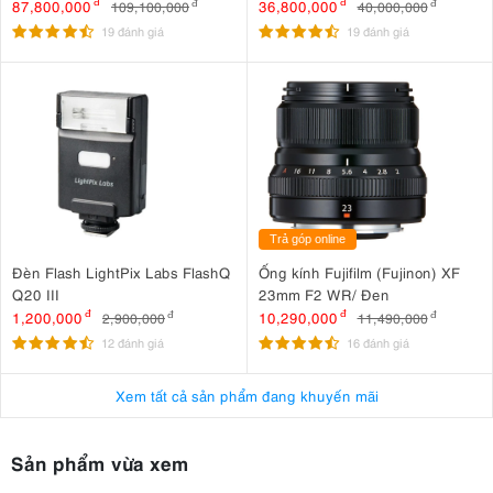
105mm F4 L IS USM
Nhập khẩu
87,800,000
đ
36,800,000
đ
109,100,000
đ
40,000,000
đ
19 đánh giá
19 đánh giá
Trả góp online
Đèn Flash LightPix Labs FlashQ
Ống kính Fujifilm (Fujinon) XF
Q20 III
23mm F2 WR/ Đen
1,200,000
đ
10,290,000
đ
2,900,000
đ
11,490,000
đ
12 đánh giá
16 đánh giá
Xem tất cả sản phẩm đang khuyến mãi
Sản phẩm vừa xem