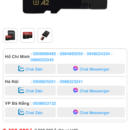
:
0909688485
- 0984895050
- 0948024334
-
Hồ Chí Minh
0968202049
Chat Zalo
Chat Messenger
Hà Nội
:
0906825051
- 0988323241
Chat Zalo
Chat Messenger
VP Đà Nẵng
:
0938653132
Chat Zalo
Chat Messenger
3,900,000
đ
đ