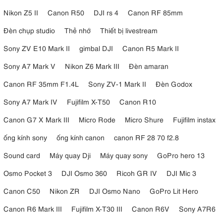
Nikon Z5 II
Canon R50
DJI rs 4
Canon RF 85mm
Đèn chụp studio
Thẻ nhớ
Thiết bị livestream
Sony ZV E10 Mark II
gimbal DJI
Canon R5 Mark II
Sony A7 Mark V
Nikon Z6 Mark III
Đèn amaran
Canon RF 35mm F1.4L
Sony ZV-1 Mark II
Đèn Godox
Sony A7 Mark IV
Fujifilm X-T50
Canon R10
Canon G7 X Mark III
Micro Rode
Micro Shure
Fujifilm instax
ống kính sony
ống kính canon
canon RF 28 70 f2.8
Sound card
Máy quay Dji
Máy quay sony
GoPro hero 13
Osmo Pocket 3
DJI Osmo 360
Ricoh GR IV
DJI Mic 3
Canon C50
Nikon ZR
DJI Osmo Nano
GoPro Lit Hero
Canon R6 Mark III
Fujifilm X-T30 III
Canon R6V
Sony A7R6