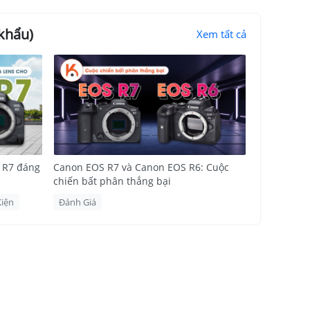
khẩu)
Xem tất cả
 R7 đáng
Canon EOS R7 và Canon EOS R6: Cuộc
chiến bất phân thắng bại
Kiện
Đánh Giá
S
ờ vào hiệu
 khía cạnh