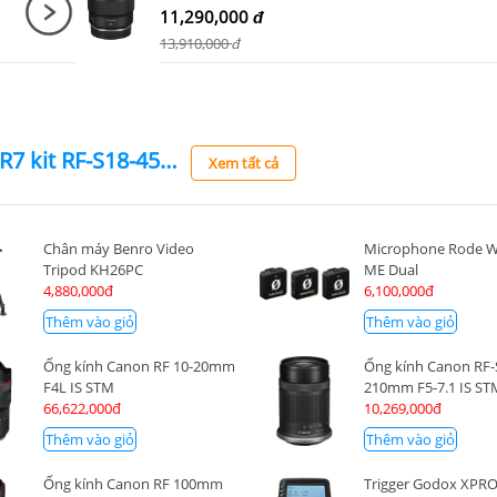
11,290,000
đ
13,910,000
đ
Máy ảnh Canon EOS R7 kit RF-S18-45mm F4.5-6.3 IS STM (Nhập khẩu)
Xem tất cả
Chân máy Benro Video
Microphone Rode Wi
Tripod KH26PC
ME Dual
4,880,000đ
6,100,000đ
Thêm vào giỏ
Thêm vào giỏ
Ống kính Canon RF 10-20mm
Ống kính Canon RF-
F4L IS STM
210mm F5-7.1 IS ST
66,622,000đ
10,269,000đ
Thêm vào giỏ
Thêm vào giỏ
Ống kính Canon RF 100mm
Trigger Godox XPRO