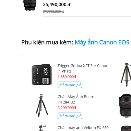
25,490,000
đ
27,990,000
đ
Phụ kiện mua kèm:
Trigger Godox X2T For Canon
(1 Phát)
1,650,000đ
Thêm vào giỏ
Chân Máy Ảnh Benro
FIF28AIB2
3,200,000đ
Thêm vào giỏ
Chân máy ảnh Velbon EX-630