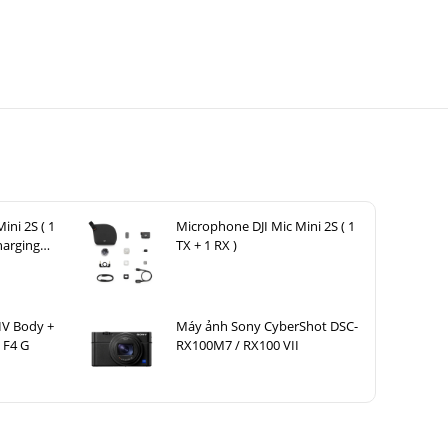
n mới này
apixel thể
l. Mái tóc
lên đến 30
nhất không
ini 2S ( 1
Microphone DJI Mic Mini 2S ( 1
harging
TX + 1 RX )
IV Body +
Máy ảnh Sony CyberShot DSC-
 F4 G
RX100M7 / RX100 VII