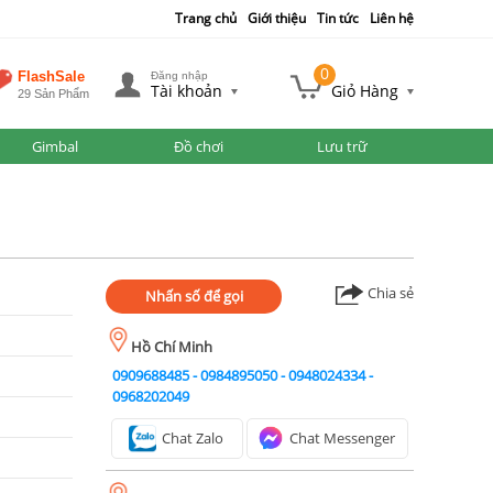
Trang chủ
Giới thiệu
Tin tức
Liên hệ
0
FlashSale
Đăng nhập
Tài khoản
Giỏ Hàng
29 Sản Phẩm
Gimbal
Đồ chơi
Lưu trữ
Chia sẻ
Nhấn số để gọi
Hồ Chí Minh
0909688485
-
0984895050
-
0948024334
-
0968202049
Chat Zalo
Chat Messenger