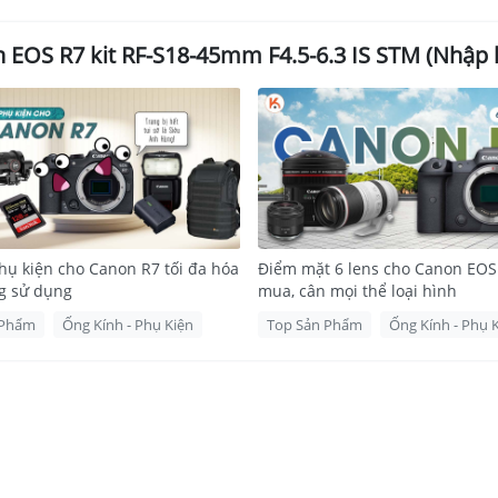
 EOS R7 kit RF-S18-45mm F4.5-6.3 IS STM (Nhập 
ụ kiện cho Canon R7 tối đa hóa
Điểm mặt 6 lens cho Canon EOS
g sử dụng
mua, cân mọi thể loại hình
âng cao trong một thân máy nhỏ, cho cảm giác cầm trên tay rất tốt
 Phẩm
Ống Kính - Phụ Kiện
Top Sản Phẩm
Ống Kính - Phụ 
uất Vượt Trội, Thiết Kế Nhỏ Gọn, Chống Rung IBI
ess APS-C mạnh mẽ, thu hút sự chú ý của nhiều nhiếp ảnh gia nh
ưới đây là đánh giá chuẩn SEO về máy ảnh này, tập trung vào các