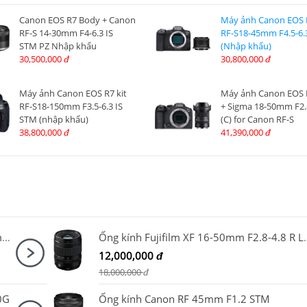
Canon EOS R7 Body + Canon
Máy ảnh Canon EOS R
RF-S 14-30mm F4-6.3 IS
RF-S18-45mm F4.5-6.
STM PZ Nhập khẩu
(Nhập khẩu)
30,500,000
30,800,000
đ
đ
Máy ảnh Canon EOS R7 kit
Máy ảnh Canon EOS 
RF-S18-150mm F3.5-6.3 IS
+ Sigma 18-50mm F2
STM (nhập khẩu)
(C) for Canon RF-S
38,800,000
41,390,000
đ
đ
Combo SmallRig HawkLock Cage 5198 + SmallRig NATO Top Handle 3766 cho Sony A7CM2, A7CR
Ống kính Fujifilm 
12,000,000
đ
18,000,000
đ
0G
Ống kính Canon RF 45mm F1.2 STM