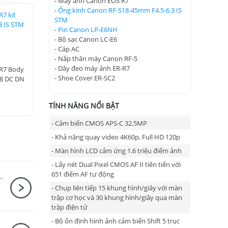
- Máy ảnh Canon EOS R7
-
Ống kính Canon RF-S18-45mm F4.5-6.3 IS
7 kit
STM
3 IS STM
-
Pin Canon LP-E6NH
- Bộ sạc Canon LC-E6
- Cáp AC
- Nắp thân máy Canon RF-5
- Dây đeo máy ảnh ER-R7
R7 Body
- Shoe Cover ER-SC2
.8 DC DN
TÍNH NĂNG NỔI BẬT
- Cảm biến CMOS APS-C 32.5MP
- Khả năng quay video 4K60p, Full HD 120p
- Màn hình LCD cảm ứng 1.6 triệu điểm ảnh
- Lấy nét Dual Pixel CMOS AF II tiên tiến với
651 điểm AF tự động
XF 16-50mm F2.8-4.8 R LM WR
- Chụp liên tiếp 15 khung hình/giây với màn
trập cơ học và 30 khung hình/giây qua màn
trập điện tử
- Bộ ổn định hình ảnh cảm biến Shift 5 trục