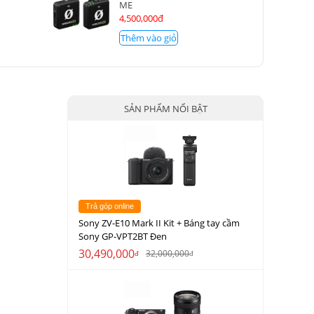
ME
4,500,000đ
Thêm vào giỏ
SẢN PHẨM NỔI BẬT
Trả góp online
Sony ZV-E10 Mark II Kit + Báng tay cầm
Sony GP-VPT2BT Đen
30,490,000
32,000,000
đ
đ