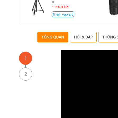
II
1,990,000đ
Thêm vào giỏ
TỔNG QUAN
HỎI & ĐÁP
THÔNG S
1
2