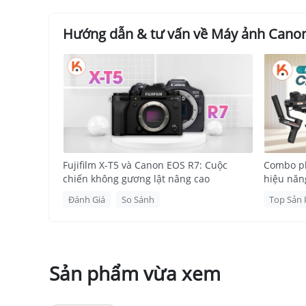
Hướng dẫn & tư vấn về Máy ảnh Canon
Fujifilm X-T5 và Canon EOS R7: Cuộc
Combo ph
chiến không gương lật nâng cao
hiệu năn
Canon R7 có rất nhiều tính năng n
Đánh Giá
So Sánh
Top Sản
1. Đánh giá Canon EOS R7: Hiệu S
Canon EOS R7
là một chiếc máy ảnh mirrorl
suất ấn tượng và các tính năng tiên tiến. D
Sản phẩm vừa xem
quan trọng:
1.1. Chất lượng hình ảnh cực cao