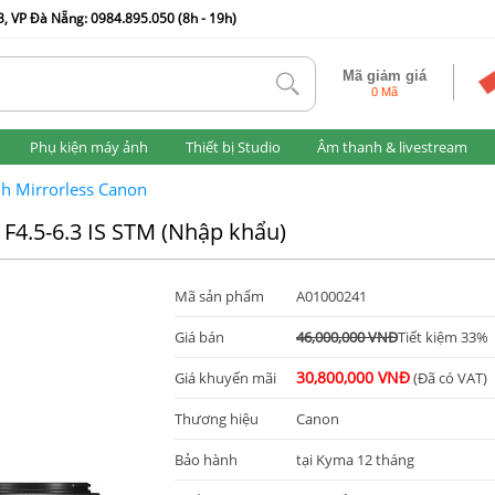
, VP Đà Nẵng: 0984.895.050 (8h - 19h)
Mã giảm giá
tlk
0 Mã
Phụ kiện máy ảnh
Thiết bị Studio
Âm thanh & livestream
h Mirrorless Canon
F4.5-6.3 IS STM (Nhập khẩu)
Mã sản phẩm
A01000241
Giá bán
46,000,000 VNĐ
Tiết kiệm 33%
30,800,000 VNĐ
Giá khuyến mãi
(Đã có VAT)
Thương hiệu
Canon
Bảo hành
tại Kyma 12 tháng