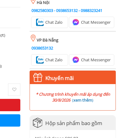
Hà Nội
0982580303
-
0938653132
-
0988323241
Chat Zalo
Chat Messenger
ượt)
VP Đà Nẵng
0938653132
Chat Zalo
Chat Messenger
B
Khuyến mãi
* Chương trình khuyến mãi áp dụng đến
30/8/2026
(
xem thêm
)
Hộp sản phẩm bao gồm