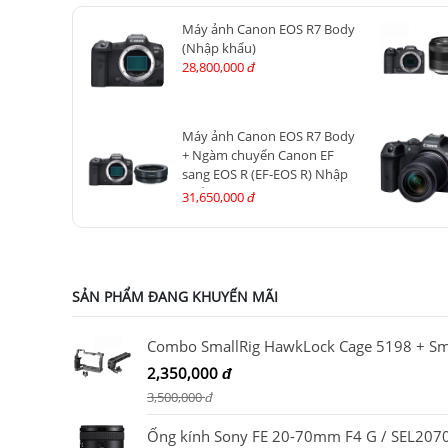
Máy ảnh Canon EOS R7 Body
(Nhập khẩu)
28,800,000
đ
Máy ảnh Canon EOS R7 Body
+ Ngàm chuyển Canon EF
sang EOS R (EF-EOS R) Nhập
khẩu
31,650,000
đ
SẢN PHẨM ĐANG KHUYẾN MÃI
2,350,000
đ
3,500,000
đ
Ống kính Sony FE 20-70mm F4 G / SEL207