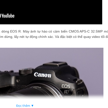
a dòng EOS R. Máy ảnh tự hào có cảm biến CMOS APS-C 32.5MP mớ
ểm dừng, lấy nét tự động chính xác. Và đặc biệt có thể quay video tối 
Đọc thêm ▼