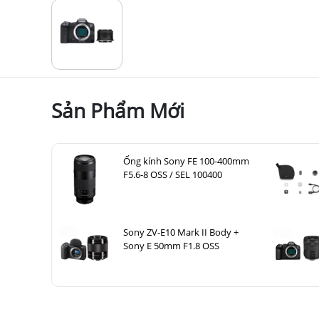
Ở trung tâm của máy ảnh Canon R7, b
cùng với bộ xử lý DIGIC X, giúp máy ả
hiện. Độ phân giải hình ảnh của Cano
óng mượt, sợi vải, và các chi tiết nhỏ k
1.2. Chụp liên tục tốc độ cao lên đến 30 khun
Sản Phẩm Mới
Tốc độ là một trong những điểm mạ
khung hình/giây với màn trập điện tử h
chỉ ở tất cả máy ảnh EOS dùng cảm biế
Ống kính Sony FE 100-400mm
F5.6-8 OSS / SEL 100400
Sony ZV-E10 Mark II Body +
Sony E 50mm F1.8 OSS