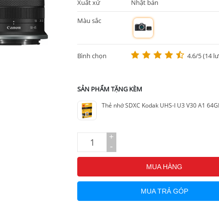
Xuất xứ
Nhật bản
Màu sắc
m
Bình chọn
4.6/5 (14 l
SẢN PHẨM TẶNG KÈM
Thẻ nhớ SDXC Kodak UHS-I U3 V30 A1 64G
+
-
MUA HÀNG
MUA TRẢ GÓP