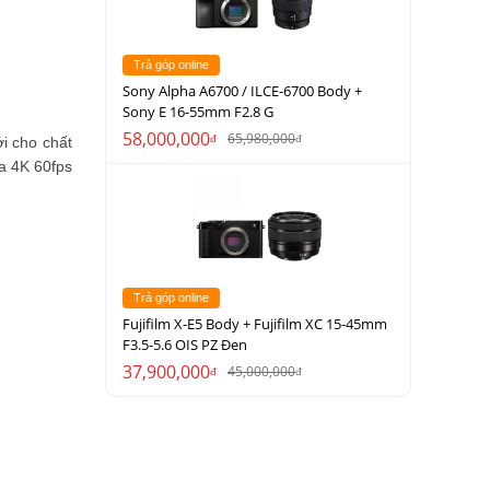
Trả góp online
Sony Alpha A6700 / ILCE-6700 Body +
Sony E 16-55mm F2.8 G
58,000,000
65,980,000
đ
đ
i cho chất
đa 4K 60fps
Trả góp online
Fujifilm X-E5 Body + Fujifilm XC 15-45mm
F3.5-5.6 OIS PZ Đen
37,900,000
45,000,000
đ
đ