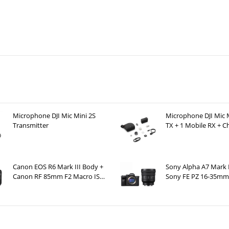
ạn sẽ tìm thấy cảm biến APS-C 32,5MP hoàn toàn mới. Cảm biế
nh đạt được chất lượng hình ảnh và độ phân giải vượt xa số meg
n R7 vượt mức của Canon 90D và M6 Mark II dù có cùng megapixe
hác có thể được chụp lại chính xác và sắc nét.
g hình/giây
nh của Canon EOS R7.
Máy ảnh Canon
này có thể chụp liên tục 
oặc 15 khung hình/giây với màn trập cơ học. Đây là tốc độ nhanh 
n APS-C. Mà còn ở tất cả máy ảnh dòng EOS R.
Microphone DJI Mic Mini 2S
Microphone DJI Mic M
Transmitter
TX + 1 Mobile RX + C
Case )
Canon EOS R6 Mark III Body +
Sony Alpha A7 Mark 
Canon RF 85mm F2 Macro IS
Sony FE PZ 16-35mm
STM