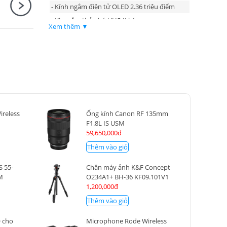
- Kính ngắm điện tử OLED 2.36 triệu điểm
- Khe cắm thẻ nhớ UHS-II kép
Xem thêm ▼
reless
Ống kính Canon RF 135mm
F1.8L IS USM
59,650,000đ
Thêm vào giỏ
S 55-
Chân máy ảnh K&F Concept
M
O234A1+ BH-36 KF09.101V1
1,200,000đ
Thêm vào giỏ
 cho
Microphone Rode Wireless