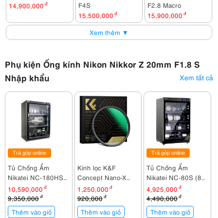
F4S
F2.8 Macro
14,900,000
đ
15,500,000
đ
15,900,000
đ
Xem thêm ▼
Phụ kiện Ống kính Nikon Nikkor Z 20mm F1.8 S
Nhập khẩu
Xem tất cả
Trả góp online
Trả góp online
Tủ Chống Ẩm
Kính lọc K&F
Tủ Chống Ẩm
Nikatei NC-180HS
Concept Nano-X
Nikatei NC-80S (80
(180 Lít)
MRC CPL 77mm
lít)
10,590,000
đ
1,250,000
đ
4,925,000
đ
KF01.2371
9,350,000
đ
920,000
đ
4,490,000
đ
Thêm vào giỏ
Thêm vào giỏ
Thêm vào giỏ