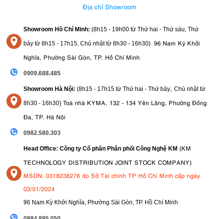
Địa chỉ Showroom
Giá thành cao
: Mặc dù chất lượng xứng đáng, nhưng mức giá
của ống kín này có thể là một lựa chọn đáng cân nhắc cho
Showroom Hồ Chí Minh:
(8h15 - 19h00 từ
Thứ hai - Thứ sáu, Thứ
những người đam mê nhiếp ảnh hoặc những người có ngân
96 Nam Kỳ Khởi
bảy từ
8h15 - 17h15,
Chủ nhật từ 8
h30 - 16h30
)
sách eo hẹp
Nghĩa, Phường Sài Gòn, TP. Hồ Chí Minh
Không có chống rung quang học
: Với tiêu cự 20mm, việc này
không quá quan trọng, nhưng sẽ hữu ích hơn khi chụp trong
0909.688.485
điều kiện ánh sáng cực yếu.
,
Showroom Hà Nội:
(8h15 - 17h15 từ Thứ hai - Thứ bảy
Chủ nhật từ
6. Các lĩnh vực ứng dụng của Nikon Nikkor
)
Toà nhà KYMA, 132 - 134 Yên Lãng, Phường Đống
8
h30 - 16h30
Z 20mm F1.8 S
Đa, TP. Hà Nội
6.1. Nhiếp ảnh phong cảnh
0982.580.303
(KM
Head Office: Công ty Cổ phần Phân phối Công Nghệ KM
Góc rộng 20mm giúp bạn bao quát toàn bộ khung cảnh rộng lớn, từ
núi non hùng vĩ đến bãi biển bao la. Khẩu độ lớn cũng giúp xử lý tốt
TECHNOLOGY DISTRIBUTION JOINT STOCK COMPANY)
các tình huống ánh sáng yếu hoặc chụp phong cảnh vào ban đêm.
MSDN: 0318238276 do Sở Tài chính TP Hồ Chí Minh cấp ngày
03/01/2024
6.2. Nhiếp ảnh thiên văn
96 Nam Kỳ Khởi Nghĩa, Phường Sài Gòn, TP. Hồ Chí Minh
Khẩu độ f/1.8 lớn cho phép thu nhận nhiều ánh sáng, rất quan trọng
khi chụp bầu trời đêm. Cùng với độ sắc nét ấn tượng từ trung tâm ra
09
84.895.050