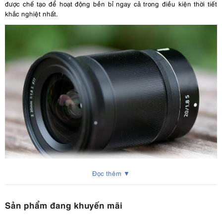
được chế tạo để hoạt động bền bỉ ngay cả trong điều kiện thời tiết
khắc nghiệt nhất.
Đọc thêm ▼
2. Các tính năng chính của Nikon Nikkor Z
Sản phẩm đang khuyến mãi
20mm F1.8 S