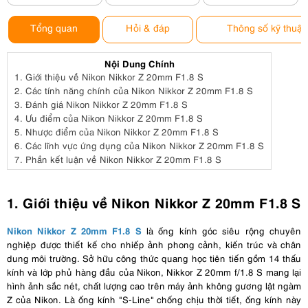
Tổng quan
Hỏi & đáp
Thông số kỹ thuật
Nội Dung Chính
1.
Giới thiệu về Nikon Nikkor Z 20mm F1.8 S
2.
Các tính năng chính của Nikon Nikkor Z 20mm F1.8 S
3.
Đánh giá Nikon Nikkor Z 20mm F1.8 S
4.
Ưu điểm của Nikon Nikkor Z 20mm F1.8 S
5.
Nhược điểm của Nikon Nikkor Z 20mm F1.8 S
6.
Các lĩnh vực ứng dụng của Nikon Nikkor Z 20mm F1.8 S
7.
Phần kết luận về Nikon Nikkor Z 20mm F1.8 S
1. Giới thiệu về Nikon Nikkor Z 20mm F1.8 S
Nikon Nikkor Z 20mm F1.8 S
là ống kính góc siêu rộng chuyên
nghiệp được thiết kế cho nhiếp ảnh phong cảnh, kiến ​​trúc và chân
dung môi trường. Sở hữu công thức quang học tiên tiến gồm 14 thấu
kính và lớp phủ hàng đầu của Nikon, Nikkor Z 20mm f/1.8 S mang lại
hình ảnh sắc nét, chất lượng cao trên máy ảnh không gương lật ngàm
Z của Nikon. Là ống kính "S-Line" chống chịu thời tiết, ống kính này