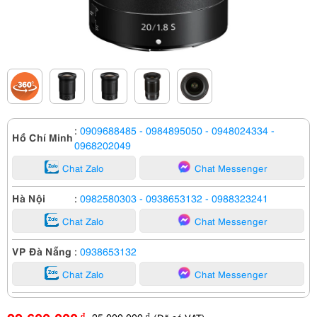
:
0909688485
- 0984895050
- 0948024334
-
Hồ Chí Minh
0968202049
Chat Zalo
Chat Messenger
Hà Nội
:
0982580303
- 0938653132
- 0988323241
Chat Zalo
Chat Messenger
VP Đà Nẵng
:
0938653132
Chat Zalo
Chat Messenger
25,000,000
đ
đ