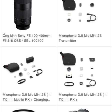
nét ngay cả trong điều kiện ngược sáng khó khăn hoặc cảnh
có nguồn sáng mạnh.
Ống kính Sony FE 100-400mm
Microphone DJI Mic Mini 2S
F5.6-8 OSS / SEL 100400
Transmitter
3.2. Bokeh tinh tế
Microphone DJI Mic Mini 2S ( 1
Microphone DJI Mic Mini 2S ( 1
Khẩu độ f/1.8 và 9 lá khẩu tròn
TX + 1 Mobile RX + Charging
TX + 1 RX )
cho hiệu ứng bokeh mịn màng, tự
Case )
nhiên. Các điểm sáng được tái tạo như những điểm nhẹ nhàng. Bạn
sẽ có được những bức ảnh mượt mà tuyệt đẹp, ngay cả khi khép