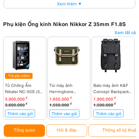
Xem thêm ▼
Phụ kiện Ống kính Nikon Nikkor Z 35mm F1.8S
Xem tất cả
Trả góp online
Tủ Chống Ẩm
Túi máy ảnh
Balo máy ảnh K&F
Nikatei NC-50S (50
Herringbone
Concept Backpack
lít)
Timecode Small
KF13.087AV6
3,900,000
đ
1,650,000
đ
1,900,000
đ
Olive
3,600,000
đ
1,550,000
đ
1,500,000
đ
Thêm vào giỏ
Thêm vào giỏ
Thêm vào giỏ
Tổng quan
Hỏi & đáp
Thông số kỹ thuật