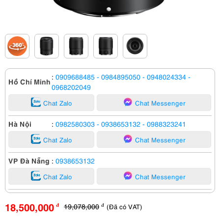
:
0909688485
- 0984895050
- 0948024334
-
Hồ Chí Minh
0968202049
Chat Zalo
Chat Messenger
Hà Nội
:
0982580303
- 0938653132
- 0988323241
Chat Zalo
Chat Messenger
VP Đà Nẵng
:
0938653132
Chat Zalo
Chat Messenger
18,500,000
19,078,000
(Đã có VAT)
đ
đ