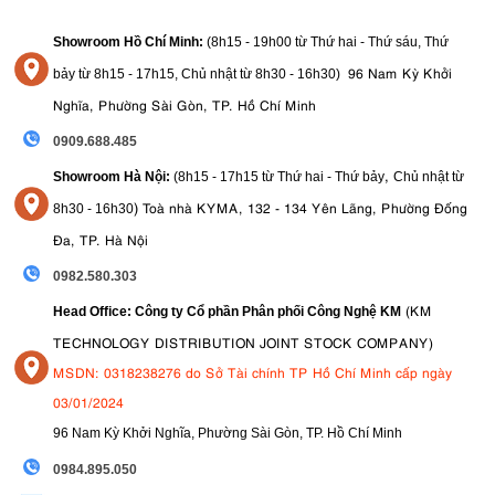
F1.8 S
Showroom Hồ Chí Minh:
(8h15 - 19h00 từ
Thứ hai - Thứ sáu, Thứ
Nikon Nikkor Z 35mm F1.8 S
Tóm lại, ống kính
là giải pháp toàn diện
96 Nam Kỳ Khởi
bảy từ
8h15 - 17h15,
Chủ nhật từ 8
h30 - 16h30
)
cho các nhiếp ảnh gia tìm kiếm hiệu suất vượt trội và sự tiện lợi. Dù
Nghĩa, Phường Sài Gòn, TP. Hồ Chí Minh
bạn là nhiếp ảnh gia chuyên nghiệp hay người đam mê nhiếp ảnh,
ống kính này đều đáp ứng mọi nhu cầu của bạn để ghi lại thế giới
0909.688.485
một cách trọn vẹn nhất.
,
Showroom Hà Nội:
(8h15 - 17h15 từ Thứ hai - Thứ bảy
Chủ nhật từ
)
Toà nhà KYMA, 132 - 134 Yên Lãng, Phường Đống
8
h30 - 16h30
Đa, TP. Hà Nội
0982.580.303
(KM
Head Office: Công ty Cổ phần Phân phối Công Nghệ KM
TECHNOLOGY DISTRIBUTION JOINT STOCK COMPANY)
MSDN: 0318238276 do Sở Tài chính TP Hồ Chí Minh cấp ngày
03/01/2024
96 Nam Kỳ Khởi Nghĩa, Phường Sài Gòn, TP. Hồ Chí Minh
09
84.895.050