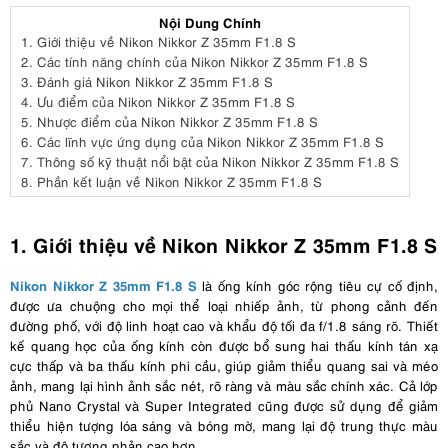
Nội Dung Chính
1.
Giới thiệu về Nikon Nikkor Z 35mm F1.8 S
2.
Các tính năng chính của Nikon Nikkor Z 35mm F1.8 S
3.
Đánh giá Nikon Nikkor Z 35mm F1.8 S
4.
Ưu điểm của Nikon Nikkor Z 35mm F1.8 S
5.
Nhược điểm của Nikon Nikkor Z 35mm F1.8 S
6.
Các lĩnh vực ứng dụng của Nikon Nikkor Z 35mm F1.8 S
7.
Thông số kỹ thuật nổi bật của Nikon Nikkor Z 35mm F1.8 S
8.
Phần kết luận về Nikon Nikkor Z 35mm F1.8 S
1. Giới thiệu về Nikon Nikkor Z 35mm F1.8 S
Nikon Nikkor Z 35mm F1.8 S
là ống kính góc rộng tiêu cự cố định,
được ưa chuộng cho mọi thể loại nhiếp ảnh, từ phong cảnh đến
đường phố, với độ linh hoạt cao và khẩu độ tối đa f/1.8 sáng rõ. Thiết
kế quang học của ống kính còn được bổ sung hai thấu kính tán xạ
cực thấp và ba thấu kính phi cầu, giúp giảm thiểu quang sai và méo
ảnh, mang lại hình ảnh sắc nét, rõ ràng và màu sắc chính xác. Cả lớp
phủ Nano Crystal và Super Integrated cũng được sử dụng để giảm
thiểu hiện tượng lóa sáng và bóng mờ, mang lại độ trung thực màu
sắc và độ tương phản cao hơn.