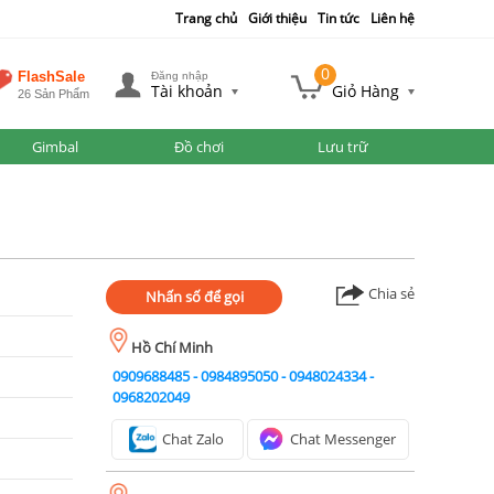
Trang chủ
Giới thiệu
Tin tức
Liên hệ
0
FlashSale
Đăng nhập
Tài khoản
Giỏ Hàng
26 Sản Phẩm
Gimbal
Đồ chơi
Lưu trữ
Chia sẻ
Nhấn số để gọi
Hồ Chí Minh
0909688485
-
0984895050
-
0948024334
-
0968202049
Chat Zalo
Chat Messenger