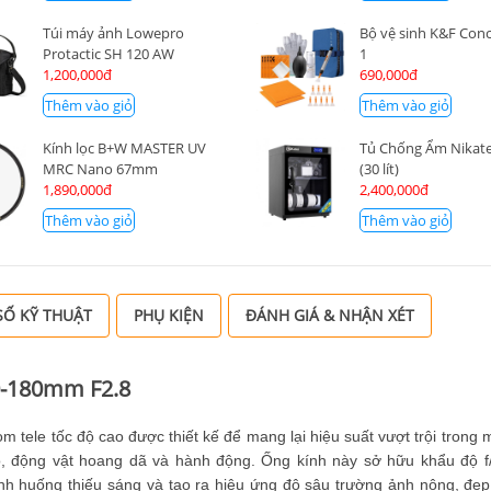
Túi máy ảnh Lowepro
Bộ vệ sinh K&F Conc
Protactic SH 120 AW
1
1,200,000đ
690,000đ
Thêm vào giỏ
Thêm vào giỏ
Kính lọc B+W MASTER UV
Tủ Chống Ẩm Nikate
MRC Nano 67mm
(30 lít)
1,890,000đ
2,400,000đ
Thêm vào giỏ
Thêm vào giỏ
Ố KỸ THUẬT
PHỤ KIỆN
ĐÁNH GIÁ & NHẬN XÉT
70-180mm F2.8
m tele tốc độ cao được thiết kế để mang lại hiệu suất vượt trội trong m
o, động vật hoang dã và hành động. Ống kính này sở hữu khẩu độ f
ình huống thiếu sáng và tạo ra hiệu ứng độ sâu trường ảnh nông, đẹp