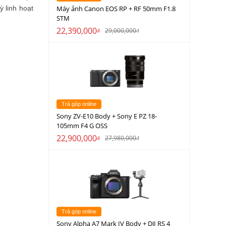
ỳ linh hoạt
Máy ảnh Canon EOS RP + RF 50mm F1.8
STM
22,390,000
29,000,000
đ
đ
Trả góp online
Sony ZV-E10 Body + Sony E PZ 18-
105mm F4 G OSS
22,900,000
27,980,000
đ
đ
Trả góp online
Sony Alpha A7 Mark IV Body + DJI RS 4