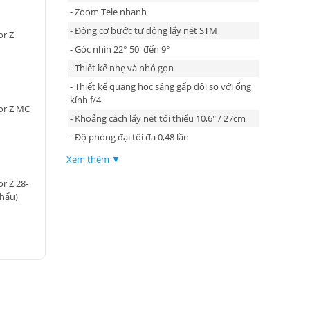
- Zoom Tele nhanh
- Động cơ bước tự động lấy nét STM
or Z
- Góc nhìn 22° 50' đến 9°
- Thiết kế nhẹ và nhỏ gọn
- Thiết kế quang học sáng gấp đôi so với ống
kính f/4
or Z MC
- Khoảng cách lấy nét tối thiểu 10,6" / 27cm
- Độ phóng đại tối đa 0,48 lần
Xem thêm ▼
r Z 28-
hẩu)