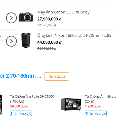
RF-S18-45mm F4.5-6.3 IS STM)
Máy ảnh Canon EOS R8 Body
27,900,000
đ
32,000,000
đ
Ống kính Nikon Nikkor Z 28mm F2.8 ( SE ) Nhập khẩu
Ống kính Nikon Nikkor Z 24-70mm F2.8S
44,000,000
đ
54,900,000
đ
Ống kính Nikon Nikkor Z 70-180mm F2.8
Xem tất cả
Tủ Chống Ẩm Fujie DHC1000
Tủ Chống Ẩm Nikate
(1000 Lít)
(20 lít)
59,000,000đ
1,900,000đ
Thêm vào giỏ
Thêm vào giỏ