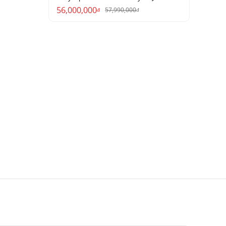
56,000,000
57,990,000
đ
đ
 đến phong
trường ảnh
ED, 1 thấu
tiếng ồn.
ảnh cực kỳ
để mở rộng
 thể thao,