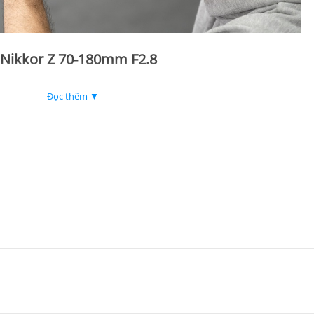
n Nikkor Z 70-180mm F2.8
 hoạt 70-180mm, hoàn hảo cho nhiều chủ thể khác nhau, từ chân dung
Đọc thêm ▼
g đổi này cho phép chụp ảnh thiếu sáng tuyệt vời và tạo ra độ sâu 
xếp phức tạp gồm 19 thấu kính trong 14 nhóm, bao gồm 5 thấu kính 
chất lượng hình ảnh vượt trội.
ảm bảo lấy nét tự động nhanh chóng, chính xác và gần như không gây 
ch lấy nét tối thiểu ấn tượng từ 27 đến 85 cm, bạn có thể chụp cận c
9 lá khẩu, ống kính tạo ra hiệu ứng bokeh tròn tự nhiên.
đổi tele
: Tương thích với bộ chuyển đổi tele Nikon Z 2.0x & 1.4x 
o các nhiếp ảnh gia cần ống kính di động, hiệu suất cao để chụp ảnh