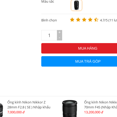
Màu sắc
m
Bình chọn
4.7/5 (11 l
+
-
MUA HÀNG
MUA TRẢ GÓP
Ống kính Nikon Nikkor Z
Ống kính Nikon Nikko
28mm F2.8 ( SE ) Nhập khẩu
70mm F4S (Nhập Khẩ
7,000,000
13,200,000
đ
đ