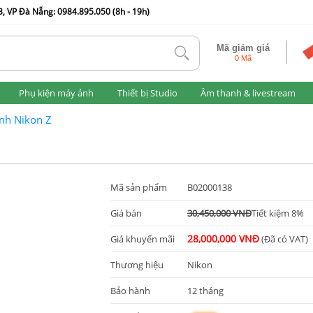
, VP Đà Nẵng: 0984.895.050 (8h - 19h)
Mã giảm giá
tlk
0 Mã
Phụ kiện máy ảnh
Thiết bị Studio
Âm thanh & livestream
nh Nikon Z
Mã sản phẩm
B02000138
Giá bán
30,450,000 VNĐ
Tiết kiệm 8%
28,000,000 VNĐ
Giá khuyến mãi
(Đã có VAT)
Thương hiệu
Nikon
Bảo hành
12 tháng