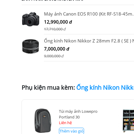
Máy ảnh Canon EOS R100 (Kit 
12,990,000
đ
17,710,000
đ
7,000,000
đ
9,000,000
đ
Phụ kiện mua kèm:
Túi máy ảnh Lowepro
Portland 30
Liên hệ
Thêm vào giỏ