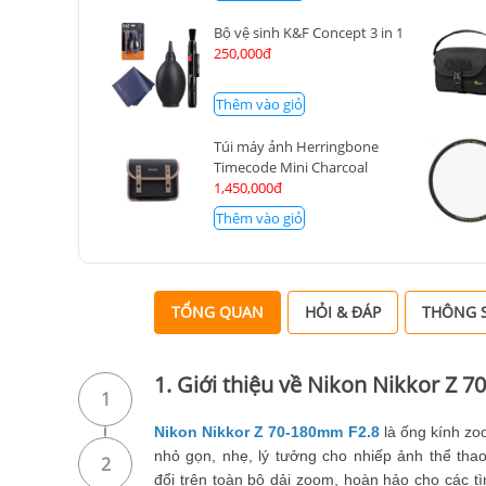
Bộ vệ sinh K&F Concept 3 in 1
250,000đ
Thêm vào giỏ
Túi máy ảnh Herringbone
Timecode Mini Charcoal
1,450,000đ
Thêm vào giỏ
TỔNG QUAN
HỎI & ĐÁP
THÔNG S
1. Giới thiệu về Nikon Nikkor Z 
1
Nikon Nikkor Z 70-180mm F2.8
là ống kính zoo
nhỏ gọn, nhẹ, lý tưởng cho nhiếp ảnh thể tha
2
đổi trên toàn bộ dải zoom, hoàn hảo cho các t