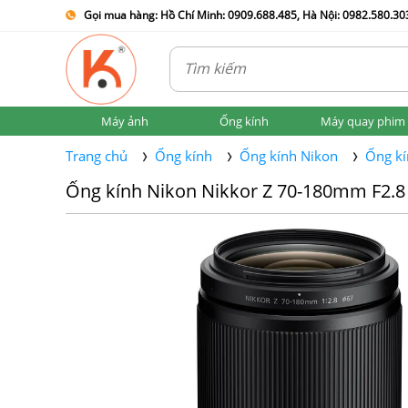
Gọi mua hàng: Hồ Chí Minh: 0909.688.485, Hà Nội: 0982.580.303
Máy ảnh
Ống kính
Máy quay phim
Trang chủ
Ống kính
Ống kính Nikon
Ống kí
Ống kính Nikon Nikkor Z 70-180mm F2.8