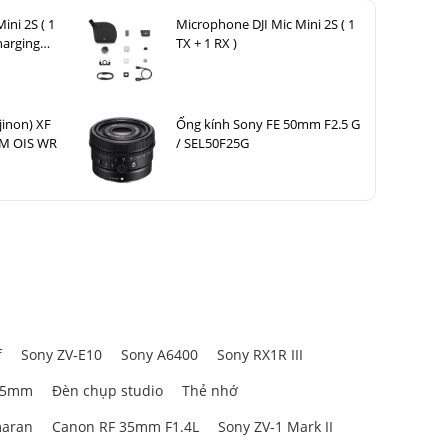
ini 2S ( 1
Microphone DJI Mic Mini 2S ( 1
harging
TX + 1 RX )
jinon) XF
Ống kính Sony FE 50mm F2.5 G
LM OIS WR
/ SEL50F25G
 lợi khi sử
f
Sony ZV-E10
Sony A6400
Sony RX1R III
85mm
Đèn chụp studio
Thẻ nhớ
có thể chụp
có thể đạt
aran
Canon RF 35mm F1.4L
Sony ZV-1 Mark II
g kính này