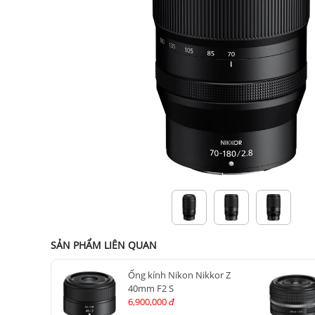
SẢN PHẨM LIÊN QUAN
Ống kính Nikon Nikkor Z
40mm F2 S
6,900,000
đ