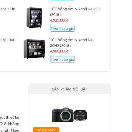
ept 23 in
Tủ Chống Ẩm Nikatei NC-80S
(80 lít)
4,925,000đ
Thêm vào giỏ
i NC-30C
Tủ Chống Ẩm Nikatei NC-
80HS (80 lít)
4,900,000đ
Thêm vào giỏ
SẢN PHẨM NỔI BẬT
ột thiết kế
/2.8 không
 mắt. Hiệu
Trả góp online