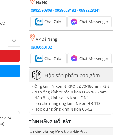
Hà Nội
0982580303
-
0938653132
-
0988323241
Chat Zalo
Chat Messenger
ượt)
VP Đà Nẵng
0938653132
Chat Zalo
Chat Messenger
Hộp sản phẩm bao gồm
- Ống kính Nikon NIKKOR Z 70-180mm f/2.8
- Nắp ống kính trước Nikon LC-67B 67mm
- Nắp ống kính sau Nikon LF-N1
- Loa che nắng ống kính Nikon HB-113
- Hộp đựng ống kính Nikon CL-C2
r Z 24-
TÍNH NĂNG NỔI BẬT
u)
- Toàn khung hình f/2.8 đến f/22