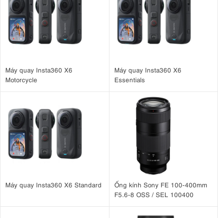
thật
29cm
với khoảng cách lấy nét tối thiểu
. Điều này cho phép chụp
ảnh cận cảnh tuyệt đẹp với độ chi tiết và độ rõ nét đáng kinh ngạc,
hoàn hảo để chụp mọi thứ, từ thiên nhiên và động vật hoang dã đến
đồ trang sức tinh xảo và ảnh sản phẩm.
Máy quay Insta360 X6
Máy quay Insta360 X6
Motorcycle
Essentials
Máy quay Insta360 X6 Standard
Ống kính Sony FE 100-400mm
F5.6-8 OSS / SEL 100400