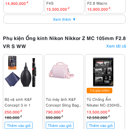
F4S
F2.8 Macro
14,900,000
đ
15,500,000
đ
15,900,000
đ
Xem thêm ▼
Phụ kiện Ống kính Nikon Nikkor Z MC 105mm F2.8
VR S WW
Xem tất cả
Trả góp online
Bộ vệ sinh K&F
Túi máy ảnh K&F
Tủ Chống Ẩm
Concept 3 in 1
Concept Sling Bag
Nikatei NC-230HS
KF13.179V2
(230 lít)
250,000
đ
790,000
đ
13,500,000
đ
180,000
đ
550,000
đ
12,550,000
đ
Thêm vào giỏ
Thêm vào giỏ
Thêm vào giỏ