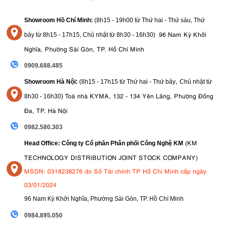
4.8. Khả năng chống chịu thời tiết
Showroom Hồ Chí Minh:
(8h15 - 19h00 từ
Thứ hai - Thứ sáu, Thứ
ống kính
Thuộc dòng S-Line,
có chất lượng hoàn thiện cao cấp, cảm
khả năng chống chịu
giác chắc chắn và bền bỉ. Nó được thiết kế với
96 Nam Kỳ Khởi
bảy từ
8h15 - 17h15,
Chủ nhật từ 8
h30 - 16h30
)
thời tiết (chống bụi và ẩm)
, cùng với lớp phủ Fluorine ở thấu kính
Nghĩa, Phường Sài Gòn, TP. Hồ Chí Minh
phía trước giúp dễ dàng vệ sinh.
0909.688.485
5. Kết luận
,
Showroom Hà Nội:
(8h15 - 17h15 từ Thứ hai - Thứ bảy
Chủ nhật từ
Nikon Nikkor Z MC 105mm F2.8 VR S
ống kính Macro
)
Tóm lại,
là một
Toà nhà KYMA, 132 - 134 Yên Lãng, Phường Đống
8
h30 - 16h30
xuất sắc
và là một trong những ống kính tốt nhất của hệ thống Z-
Đa, TP. Hà Nội
độ sắc nét
mount. Nó cung cấp sự kết hợp gần như hoàn hảo giữa
vượt trội, tính năng chống rung hiệu quả,
thiết kế cao cấp
và
.
0982.580.303
Nếu bạn cần một ống kính macro chuyên nghiệp với khả năng chụp
(KM
Head Office: Công ty Cổ phần Phân phối Công Nghệ KM
1:1 chất lượng cao, đồng thời có thể dùng đa dụng cho chân dung và
TECHNOLOGY DISTRIBUTION JOINT STOCK COMPANY)
sản phẩm với kết quả tuyệt vời, đây chính là sự lựa chọn hàng đầu.
MSDN: 0318238276 do Sở Tài chính TP Hồ Chí Minh cấp ngày
03/01/2024
96 Nam Kỳ Khởi Nghĩa, Phường Sài Gòn, TP. Hồ Chí Minh
09
84.895.050