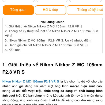
Tổng quan
Hỏi & đáp
Thông số kỹ thuật
Nội Dung Chính
1.
Giới thiệu về Nikon Nikkor Z MC 105mm F2.8 VR S
2.
Thông số kỹ thuật nổi bật của Nikon Nikkor Z MC 105mm F2.8
VR S
3.
Nikon Nikkor Z MC 105mm F2.8 VR S: Ưu và nhược điểm
4.
Đánh giá chi tiết Nikon Nikkor Z MC 105mm F2.8 VR S
5.
Kết luận
1. Giới thiệu về Nikon Nikkor Z MC 105mm
F2.8 VR S
Nikon Nikkor Z MC 105mm F2.8 VR S
là lựa chọn tuyệt vời cho các
ống kính macro hiệu suất cao
nhiếp ảnh gia đang tìm kiếm một
,
chi tiết vượt trội
chức năng đa dạng
chất lượng hình
mang lại
,
và
ảnh vượt trội
. Dù bạn chụp những kết cấu tinh tế hay ảnh chân dung
sống động, ống kính này được thiết kế để nâng cao khả năng sáng
tạo và hiện thực hóa tầm nhìn của bạn.