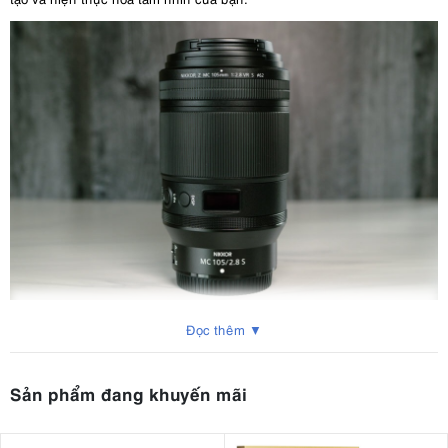
Đọc thêm ▼
2. Thông số kỹ thuật nổi bật của Nikon
Nikkor Z MC 105mm F2.8 VR S
Sản phẩm đang khuyến mãi
Tiêu cự
: 105mm
Khẩu độ tối đa
: f/2.8