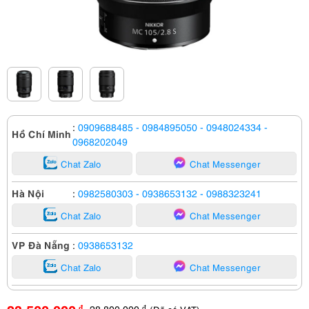
:
0909688485
- 0984895050
- 0948024334
-
Hồ Chí Minh
0968202049
Chat Zalo
Chat Messenger
Hà Nội
:
0982580303
- 0938653132
- 0988323241
Chat Zalo
Chat Messenger
VP Đà Nẵng
:
0938653132
Chat Zalo
Chat Messenger
28,800,000
đ
đ