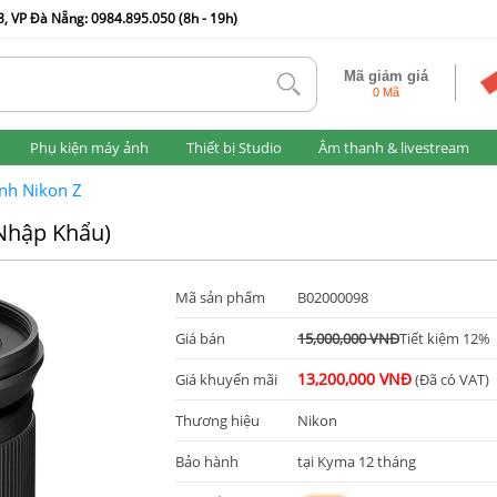
, VP Đà Nẵng: 0984.895.050 (8h - 19h)
Mã giảm giá
tlk
0 Mã
Phụ kiện máy ảnh
Thiết bị Studio
Âm thanh & livestream
nh Nikon Z
Nhập Khẩu)
Mã sản phẩm
B02000098
Giá bán
15,000,000 VNĐ
Tiết kiệm 12%
13,200,000 VNĐ
Giá khuyến mãi
(Đã có VAT)
Thương hiệu
Nikon
Bảo hành
tại Kyma 12 tháng