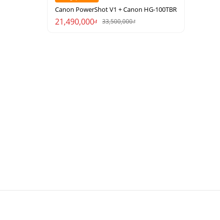
Canon PowerShot V1 + Canon HG-100TBR
21,490,000
33,500,000
đ
đ