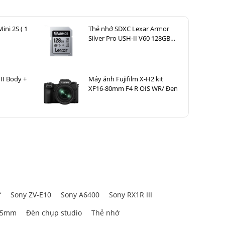
ini 2S ( 1
Thẻ nhớ SDXC Lexar Armor
Silver Pro USH-II V60 128GB
280MB/ 120MB/ s
II Body +
Máy ảnh Fujifilm X-H2 kit
XF16-80mm F4 R OIS WR/ Đen
f
Sony ZV-E10
Sony A6400
Sony RX1R III
85mm
Đèn chụp studio
Thẻ nhớ