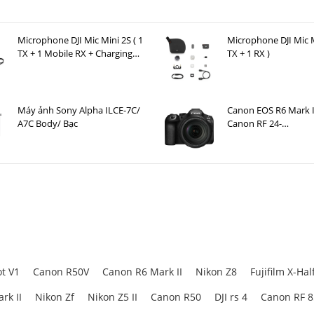
Microphone DJI Mic Mini 2S ( 1
Microphone DJI Mic M
TX + 1 Mobile RX + Charging
TX + 1 RX )
Case )
Máy ảnh Sony Alpha ILCE-7C/
Canon EOS R6 Mark I
70mm F4S (Nhập Khẩu)
A7C Body/ Bạc
Canon RF 24-
105mm F4 L IS USM
cho mọi nhu cầu”
hầu hết nhu cầu nhiếp ảnh phổ biến:
ian rộng
aphy
cần một ống kính là có thể chụp được rất nhiều thể loại khác nhau.
t V1
Canon R50V
Canon R6 Mark II
Nikon Z8
Fujifilm X-Hal
rk II
Nikon Zf
Nikon Z5 II
Canon R50
DJI rs 4
Canon RF 