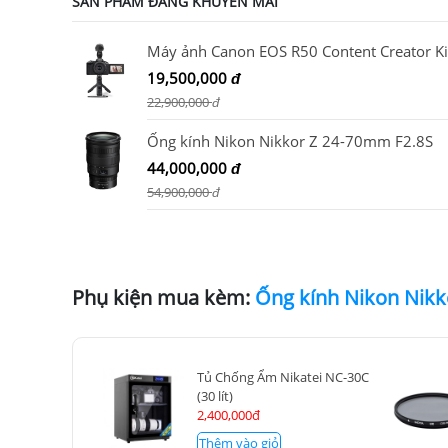
SẢN PHẨM ĐANG KHUYẾN MÃI
19,500,000
đ
22,900,000
đ
Ống kính Nikon Nikkor Z 24-70mm F2.8S
44,000,000
đ
54,900,000
đ
Phụ kiện mua kèm:
Tủ Chống Ẩm Nikatei NC-30C
(30 lít)
2,400,000đ
Thêm vào giỏ