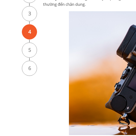
thường đến chân dung.
3
4
5
6