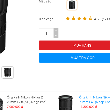
Màu sắc
m
Bình chọn
4.6/5 (17 l
+
-
MUA HÀNG
MUA TRẢ GÓP
Ống kính Nikon Nikkor Z
Ống kính Nikon Nikko
28mm F2.8 ( SE ) Nhập khẩu
70mm F4S (Nhập Khẩ
7,000,000
13,200,000
đ
đ