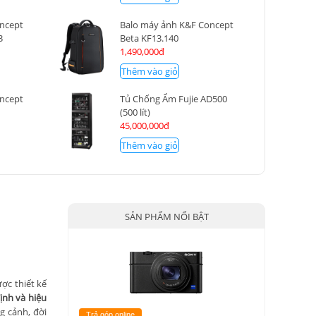
oncept
Balo máy ảnh K&F Concept
3
Beta KF13.140
1,490,000đ
Thêm vào giỏ
oncept
Tủ Chống Ẩm Fujie AD500
(500 lít)
45,000,000đ
Thêm vào giỏ
SẢN PHẨM NỔI BẬT
ợc thiết kế
ịnh và hiệu
g cảnh, đời
Trả góp online