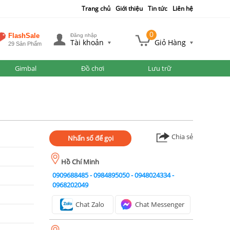
Trang chủ
Giới thiệu
Tin tức
Liên hệ
0
FlashSale
Đăng nhập
Tài khoản
Giỏ Hàng
29 Sản Phẩm
Gimbal
Đồ chơi
Lưu trữ
Chia sẻ
Nhấn số để gọi
Hồ Chí Minh
0909688485
-
0984895050
-
0948024334
-
0968202049
Chat Zalo
Chat Messenger