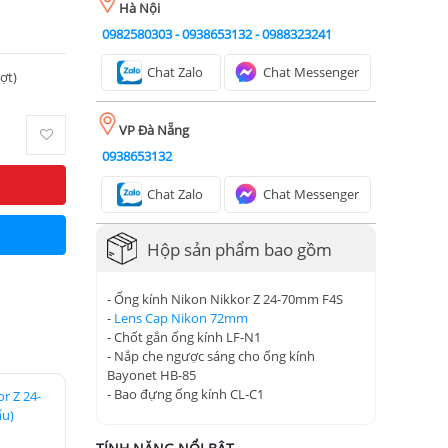
Hà Nội
0982580303
-
0938653132
-
0988323241
Chat Zalo
Chat Messenger
ượt)
VP Đà Nẵng
0938653132
Chat Zalo
Chat Messenger
Hộp sản phẩm bao gồm
- Ống kính Nikon Nikkor Z 24-70mm F4S
-
Lens Cap Nikon 72mm
- Chốt gắn ống kính LF-N1
- Nắp che ngược sáng cho ống kính
Bayonet HB-85
- Bao đựng ống kính CL-C1
r Z 24-
u)