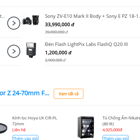
Máy ảnh Canon EOS R50 Content Creator Kit RF-S 18-45mm IS STM
Sony ZV-E10 Mark I
33,990,000
đ
39,890,000
đ
Đèn Flash LightPix Labs FlashQ Q20 III
1,200,000
đ
2,900,000
đ
Ống kính Nikon Nikkor Z 24-70mm F4S (Nhập Khẩu)
Xem tất cả
Kính lọc Hoya UX CIR-PL
Tủ Chống Ẩm Nikate
72mm
(80 lít)
Liên hệ
4,925,000đ
Thêm vào giỏ
Thêm vào giỏ