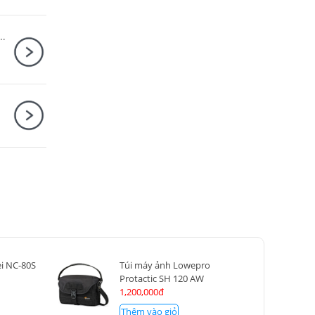
I Body + Sony E PZ 18-105mm F4 G OSS
i NC-80S
Túi máy ảnh Lowepro
Protactic SH 120 AW
1,200,000đ
Thêm vào giỏ