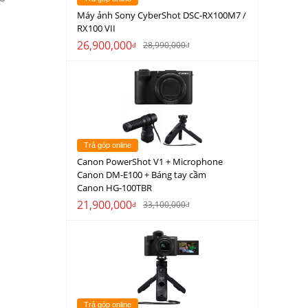
Máy ảnh Sony CyberShot DSC-RX100M7 /
RX100 VII
26,900,000
28,990,000
đ
đ
Trả góp online
Canon PowerShot V1 + Microphone
Canon DM-E100 + Báng tay cầm
Canon HG-100TBR
21,900,000
33,100,000
đ
đ
Trả góp online