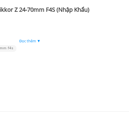
Nikkor Z 24-70mm F4S (Nhập Khẩu)
Đọc thêm ▼
0mm f4s
n dảі tіêu сự)
(Nhập Khẩu): Ưu và nhược điểm