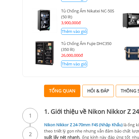
Tủ Chống Ẩm Nikatei NC-50S
(50 lít)
3,900,000đ
Thêm vào giỏ
Tủ Chống Ẩm Fujie DHC350
(350 lít)
26,000,000đ
Thêm vào giỏ
TỔNG QUAN
HỎI & ĐÁP
THÔNG S
1. Giới thiệu về Nikon Nikkor Z
1
Nikon Nikkor Z 24-70mm F4S (Nhập Khẩu)
là
ống k
theo triết lý gọn nhẹ nhưng vẫn đảm bảo chất lượ
2
suất lấy nét nhanh
, ống kính này đáp ứng tốt nh