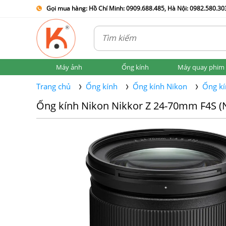
Gọi mua hàng: Hồ Chí Minh: 0909.688.485, Hà Nội: 0982.580.303
Máy ảnh
Ống kính
Máy quay phim
Trang chủ
Ống kính
Ống kính Nikon
Ống kí
Ống kính Nikon Nikkor Z 24-70mm F4S (