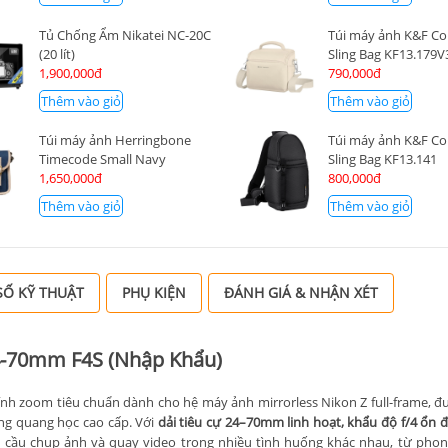
Tủ Chống Ẩm Nikatei NC-20C
Túi máy ảnh K&F C
(20 lít)
Sling Bag KF13.179V
1,900,000đ
790,000đ
Thêm vào giỏ
Thêm vào giỏ
Túi máy ảnh Herringbone
Túi máy ảnh K&F C
Timecode Small Navy
Sling Bag KF13.141
1,650,000đ
800,000đ
Thêm vào giỏ
Thêm vào giỏ
Ố KỸ THUẬT
PHỤ KIỆN
ĐÁNH GIÁ & NHẬN XÉT
 24-70mm F4S (Nhập Khẩu)
ính zoom tiêu chuẩn dành cho hệ máy ảnh mirrorless Nikon Z full-frame, đư
ng quang học cao cấp. Với
dải tiêu cự 24–70mm linh hoạt, khẩu độ f/4 ổn đ
u cầu chụp ảnh và quay video trong nhiều tình huống khác nhau, từ phon