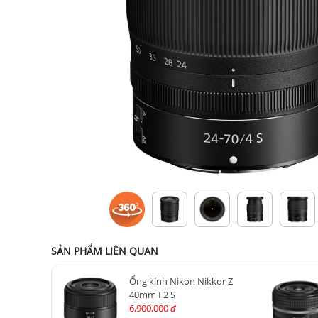
SẢN PHẨM LIÊN QUAN
Ống kính Nikon Nikkor Z
40mm F2 S
6,900,000
đ