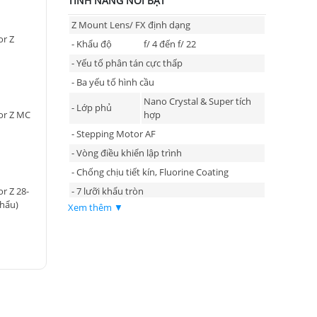
TÍNH NĂNG NỔI BẬT
Z Mount Lens/ FX định dạng
or Z
- Khẩu độ
f/ 4 đến f/ 22
- Yếu tố phân tán cực thấp
- Ba yếu tố hình cầu
Nano Crystal & Super tích
- Lớp phủ
hợp
or Z MC
- Stepping Motor AF
- Vòng điều khiển lập trình
- Chống chịu tiết kín, Fluorine Coating
r Z 28-
- 7 lưỡi khẩu tròn
hẩu)
Xem thêm ▼